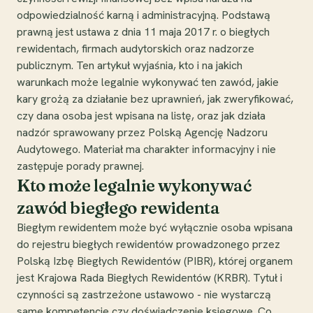
odpowiedzialność karną i administracyjną. Podstawą
prawną jest ustawa z dnia 11 maja 2017 r. o biegłych
rewidentach, firmach audytorskich oraz nadzorze
publicznym. Ten artykuł wyjaśnia, kto i na jakich
warunkach może legalnie wykonywać ten zawód, jakie
kary grożą za działanie bez uprawnień, jak zweryfikować,
czy dana osoba jest wpisana na listę, oraz jak działa
nadzór sprawowany przez Polską Agencję Nadzoru
Audytowego. Materiał ma charakter informacyjny i nie
zastępuje porady prawnej.
Kto może legalnie wykonywać
zawód biegłego rewidenta
Biegłym rewidentem może być wyłącznie osoba wpisana
do rejestru biegłych rewidentów prowadzonego przez
Polską Izbę Biegłych Rewidentów (PIBR), której organem
jest Krajowa Rada Biegłych Rewidentów (KRBR). Tytuł i
czynności są zastrzeżone ustawowo - nie wystarczą
same kompetencje czy doświadczenie księgowe. Co