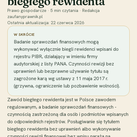
biegłego rewidenta
Prawo gospodarcze
·
5
min czytania
·
Redakcja
zaufanyprawnik.pl
Ostatnia aktualizacja:
22 czerwca 2026
W SKRÓCIE
Badanie sprawozdań finansowych mogą
wykonywać wyłącznie biegli rewidenci wpisani do
rejestru PIBR, działający w imieniu firmy
audytorskiej z listy PANA. Czynności rewizji bez
uprawnień lub bezprawne używanie tytułu są
zagrożone karą wg ustawy z 11 maja 2017 r.
(grzywna, ograniczenie lub pozbawienie wolności).
Zawód biegłego rewidenta jest w Polsce zawodem
regulowanym, a badanie sprawozdań finansowych -
czynnością zastrzeżoną dla osób i podmiotów wpisanych
do odpowiednich rejestrów. Posługiwanie się tytułem
biegłego rewidenta bez uprawnień albo wykonywanie
czynności rewizji finansowej bez wpisu naraża na