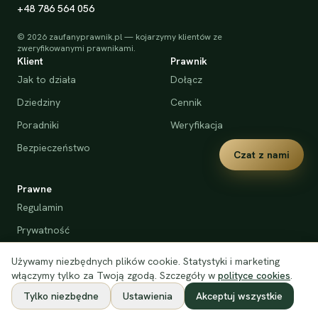
+48 786 564 056
©
2026
zaufanyprawnik.pl — kojarzymy klientów ze
zweryfikowanymi prawnikami.
Klient
Prawnik
Jak to działa
Dołącz
Dziedziny
Cennik
Poradniki
Weryfikacja
Bezpieczeństwo
Czat z nami
Prawne
Regulamin
Prywatność
Cookies
Używamy niezbędnych plików cookie. Statystyki i marketing
Deklaracja dostępności
włączymy tylko za Twoją zgodą. Szczegóły w
polityce cookies
.
Tylko niezbędne
Ustawienia
Akceptuj wszystkie