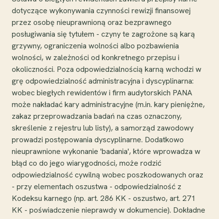
dotyczące wykonywania czynności rewizji finansowej
przez osobę nieuprawnioną oraz bezprawnego
posługiwania się tytułem - czyny te zagrożone są karą
grzywny, ograniczenia wolności albo pozbawienia
wolności, w zależności od konkretnego przepisu i
okoliczności. Poza odpowiedzialnością karną wchodzi w
grę odpowiedzialność administracyjna i dyscyplinarna:
wobec biegłych rewidentów i firm audytorskich PANA
może nakładać kary administracyjne (m.in. kary pieniężne,
zakaz przeprowadzania badań na czas oznaczony,
skreślenie z rejestru lub listy), a samorząd zawodowy
prowadzi postępowania dyscyplinarne. Dodatkowo
nieuprawnione wykonanie 'badania', które wprowadza w
błąd co do jego wiarygodności, może rodzić
odpowiedzialność cywilną wobec poszkodowanych oraz
- przy elementach oszustwa - odpowiedzialność z
Kodeksu karnego (np. art. 286 KK - oszustwo, art. 271
KK - poświadczenie nieprawdy w dokumencie). Dokładne