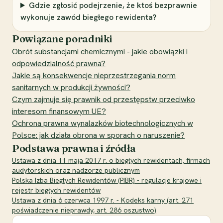
Gdzie zgłosić podejrzenie, że ktoś bezprawnie
wykonuje zawód biegłego rewidenta?
Powiązane poradniki
Obrót substancjami chemicznymi - jakie obowiązki i
odpowiedzialność prawna?
Jakie są konsekwencje nieprzestrzegania norm
sanitarnych w produkcji żywności?
Czym zajmuje się prawnik od przestępstw przeciwko
interesom finansowym UE?
Ochrona prawna wynalazków biotechnologicznych w
Polsce: jak działa obrona w sporach o naruszenie?
Podstawa prawna i źródła
Ustawa z dnia 11 maja 2017 r. o biegłych rewidentach, firmach
audytorskich oraz nadzorze publicznym
Polska Izba Biegłych Rewidentów (PIBR) - regulacje krajowe i
rejestr biegłych rewidentów
Ustawa z dnia 6 czerwca 1997 r. - Kodeks karny (art. 271
poświadczenie nieprawdy, art. 286 oszustwo)