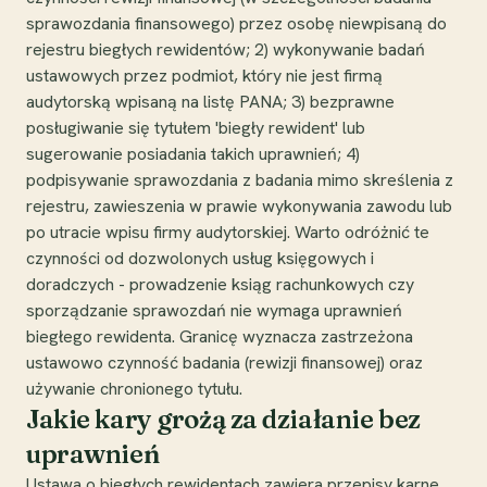
sprawozdania finansowego) przez osobę niewpisaną do
rejestru biegłych rewidentów; 2) wykonywanie badań
ustawowych przez podmiot, który nie jest firmą
audytorską wpisaną na listę PANA; 3) bezprawne
posługiwanie się tytułem 'biegły rewident' lub
sugerowanie posiadania takich uprawnień; 4)
podpisywanie sprawozdania z badania mimo skreślenia z
rejestru, zawieszenia w prawie wykonywania zawodu lub
po utracie wpisu firmy audytorskiej. Warto odróżnić te
czynności od dozwolonych usług księgowych i
doradczych - prowadzenie ksiąg rachunkowych czy
sporządzanie sprawozdań nie wymaga uprawnień
biegłego rewidenta. Granicę wyznacza zastrzeżona
ustawowo czynność badania (rewizji finansowej) oraz
używanie chronionego tytułu.
Jakie kary grożą za działanie bez
uprawnień
Ustawa o biegłych rewidentach zawiera przepisy karne