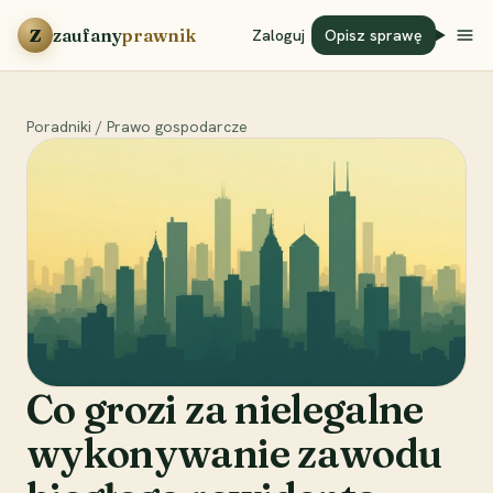
Przejdź do treści
Z
zaufany
prawnik
Zaloguj
Opisz sprawę
Poradniki
/
Prawo gospodarcze
Co grozi za nielegalne
wykonywanie zawodu