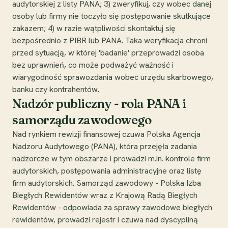
audytorskiej z listy PANA; 3) zweryfikuj, czy wobec danej
osoby lub firmy nie toczyło się postępowanie skutkujące
zakazem; 4) w razie wątpliwości skontaktuj się
bezpośrednio z PIBR lub PANA. Taka weryfikacja chroni
przed sytuacją, w której 'badanie' przeprowadzi osoba
bez uprawnień, co może podważyć ważność i
wiarygodność sprawozdania wobec urzędu skarbowego,
banku czy kontrahentów.
Nadzór publiczny - rola PANA i
samorządu zawodowego
Nad rynkiem rewizji finansowej czuwa Polska Agencja
Nadzoru Audytowego (PANA), która przejęła zadania
nadzorcze w tym obszarze i prowadzi m.in. kontrole firm
audytorskich, postępowania administracyjne oraz listę
firm audytorskich. Samorząd zawodowy - Polska Izba
Biegłych Rewidentów wraz z Krajową Radą Biegłych
Rewidentów - odpowiada za sprawy zawodowe biegłych
rewidentów, prowadzi rejestr i czuwa nad dyscypliną