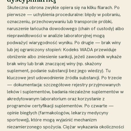
Skuteczna obrona zwykle opiera się na kilku filarach. Po
pierwsze — uchybienia proceduralne: błędy w pobraniu,
oznaczeniu, przechowywaniu lub transporcie próbki,
naruszenie łańcucha dowodowego (chain of custody) albo
nieprawidłowości w analizie laboratoryjnej mogą
podważyć wiarygodność wyniku. Po drugie — brak winy
lub jej ograniczony stopień: Kodeks WADA przewiduje
obniżenie albo zniesienie sankcji, jeżeli zawodnik wykaże
brak winy lub brak znaczącej winy (np. skażony
suplement, podanie substancji bez jego wiedzy). Tu
kluczowe jest udowodnienie źródła substancji. Po trzecie
— dokumentacja: szczegółowe rejestry przyjmowanych
leków i suplementów, badania niezależne suplementów w
akredytowanym laboratorium oraz korzystanie z
programów certyfikacji suplementów. Po czwarte —
opinie biegłych (farmakologów, lekarzy medycyny
sportowej), które mogą wyjaśnić mechanizm
niezamierzonego spożycia. Ciężar wykazania okoliczności