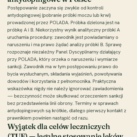
Postępowanie zaczyna się zwykle od kontroli
antydopingowej (pobranie próbki moczu lub krwi)
prowadzonej przez POLADA. Próbka dzielona jest na
próbkę A i B. Niekorzystny wynik analityczny próbki A
uruchamia procedurę: zawodnik jest powiadamiany o
naruszeniu i ma prawo żądać analizy próbki B. Sprawę
rozpoznaje niezależny Panel Dyscyplinarny działający
przy POLADA, który orzeka o naruszeniu i wymiarze
sankcji. Zawodnik ma w tym postępowaniu prawo do
bycia wysłuchanym, składania wyjaśnień, powoływania
dowodów i korzystania z pełnomocnika. Praktyczna
wskazówka: nigdy nie należy ignorować zawiadomienia
— bezczynność może skutkować orzeczeniem sankcji
bez przedstawienia linii obrony. Terminy w sprawach
antydopingowych są krótkie, dlatego pierwszy kontakt z
prawnikiem powinien nastąpić od razu.
Wyjątek dla celów leczniczych
(TUE) — legalne stosowanie leków