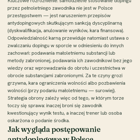
Kluczowe rozróżnienie: samodzielne stosowanie dopingu
przez pełnoletniego zawodnika nie jest w Polsce
przestępstwem — jest naruszeniem przepisów
antydopingowych skutkującym sankcją dyscyplinarną
(dyskwalifikacja, anulowanie wyników, kara finansowa).
Odpowiedzialność karną przewiduje natomiast ustawa o
zwalczaniu dopingu w sporcie w odniesieniu do innych
zachowań: podawania małoletniemu substancji lub
metody zabronionej, podawania ich zawodnikowi bez jego
wiedzy oraz wprowadzania do obrotu i uczestnictwa w
obrocie substancjami zabronionymi. Za te czyny grozi
grzywna, kara ograniczenia wolności albo pozbawienia
wolności (przy podaniu małoletniemu — surowiej).
Strategia obrony zależy więc od tego, w którym torze
toczy się sprawa: inaczej broni się zawodnik
kwestionujący wynik testu, a inaczej trener lub osoba
oskarżona o podanie środka.
Jak wygląda postępowanie
antydopingowe w Polsce