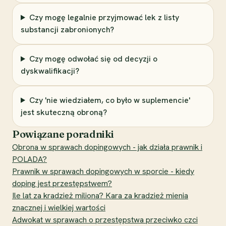
Czy mogę legalnie przyjmować lek z listy
substancji zabronionych?
Czy mogę odwołać się od decyzji o
dyskwalifikacji?
Czy 'nie wiedziałem, co było w suplemencie'
jest skuteczną obroną?
Powiązane poradniki
Obrona w sprawach dopingowych - jak działa prawnik i
POLADA?
Prawnik w sprawach dopingowych w sporcie - kiedy
doping jest przestępstwem?
Ile lat za kradzież miliona? Kara za kradzież mienia
znacznej i wielkiej wartości
Adwokat w sprawach o przestępstwa przeciwko czci