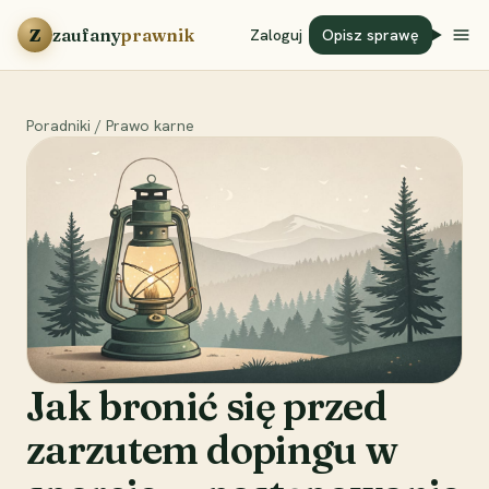
Przejdź do treści
Z
zaufany
prawnik
Zaloguj
Opisz sprawę
Poradniki
/
Prawo karne
Jak bronić się przed
zarzutem dopingu w