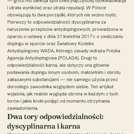
— grozi mu sankcja sportowa (najczęściej dyskwalifikacja
i utrata wyników) oraz utrata reputacji. W Polsce
obowiązują tu dwa porządki, których nie wolno mylić.
Pierwszy to odpowiedzialność dyscyplinarna za
naruszenie przepisów antydopingowych, prowadzona w
oparciu o ustawę z dnia 21 kwietnia 2017 r. o zwalczaniu
dopingu w sporcie oraz Światowy Kodeks
Antydopingowy WADA, którego zasady wdraża Polska
Agencja Antydopingowa (POLADA). Drugi to
odpowiedzialność karna, ale dotyczy ona głównie
podawania dopingu innym osobom, małoletnim i obrotu
zakazanymi substancjami — nie samego użycia przez
dorosłego zawodnika względem siebie. Ten artykuł
wyjaśnia, jak realnie wygląda obrona w każdym z tych
torów i jakie kroki podjąć od momentu otrzymania
zawiadomienia.
Dwa tory odpowiedzialności:
dyscyplinarna i karna