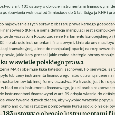
pstwo z art. 183 ustawy o obrocie instrumentami finansowymi, de
 pozbawienia wolnosci od 3 miesiecy do 5 lat. Sciga ja KNF i pro
y do najpowazniejszych spraw z obszaru prawa karnego gospoda
nansowego (KNF), a sama definicja manipulacji jest skomplikowa
przede wszystkim Rozporzadzenie Parlamentu Europejskiego i 
005 r. o obrocie instrumentami finansowymi. Linia obrony musi 
lacji transakcyjnej, a inne do manipulacji opartej na rozpowszech
prawie, jakie kary grozza i jakie realne strategie obrony stosuje
ku w swietle polskiego prawa
dzenia MAR i obejmuje kilka kategorii zachowan. Po pierwsze, sa 
tu lub ceny instrumentu finansowego, albo utrzymuja cene na ni
 mechanizmow lub innej formy oszustwa. Po trzecie, jest to rozp
a w blad co do instrumentu finansowego, jezeli osoba rozpowszec
e instrumentami finansowymi w art. 39 odsyla wlasnie do definicj
kie wycofywanie duzych zlecen, aby wywolac wrazenie popytu), l
ump and dump (sztuczne pompowanie kursu spolki o niskiej plyn
t. 183 ustawy o obrocie instrumentami 