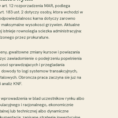
 w art. 12 rozporzadzenia MAR, podlega
rt. 183 ust. 2 dotyczy osoby, ktora wchodzi w
e odpowiedzialnosc karna dotyczy zarowno
ily maksymalne wysokosci grzywien. Aktualne
 istnieje rownolegla sciezka administracyjna:
dzonego przez prokurature.
eny, gwaltowne zmiany kursow i powiazania
zyc zawiadomienie o podejrzeniu popelnienia
sci sprawdzajacych i przegladania
e dowody to logi systemow transakcyjnych,
talowych. Obroncza praca zaczyna sie juz na
 analiz KNF.
m wprowadzenia w blad uczestnikow rynku albo
ipulacyjnego i racjonalnego, ekonomicznie
talnej lub technicznej albo dynamiczne
umentacja: zapisane strategie inwestycyjne,