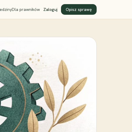
edziny
Dla prawników
Zaloguj
Opisz sprawę