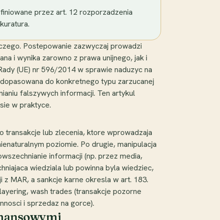
finiowane przez art. 12 rozporzadzenia
kuratura.
rczego. Postepowanie zazwyczaj prowadzi
na i wynika zarowno z prawa unijnego, jak i
Rady (UE) nr 596/2014 w sprawie naduzyc na
byc dopasowana do konkretnego typu zarzucanej
nianiu falszywych informacji. Ten artykul
 sie w praktyce.
to transakcje lub zlecenia, ktore wprowadzaja
enaturalnym poziomie. Po drugie, manipulacja
owszechnianie informacji (np. przez media,
hniajaca wiedziala lub powinna byla wiedziec,
i z MAR, a sankcje karne okresla w art. 183.
ayering, wash trades (transakcje pozorne
nosci i sprzedaz na gorce).
finansowymi