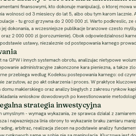
trumentami finansowymi, kto dokonuje manipulacji, o ktorej mowa
a wolnosci od 3 miesiecy do lat 5, albo obu tym karom lacznie. A
pulacje - tu grozi grzywna do 2 000 000 zl. Warto podkreslic, z
lu jej dokonania, a wczesniejsze publikacje branzowe czesto myl
 oraz 2 000 000 zl (porozumienie). Obok odpowiedzialnosci karnej
 podstawie ustawy, niezaleznie od postepowania karnego prowa
wania
 na GPW i innych systemach obrotu, analizujac nietypowe wolum
owanie administracyjne zakonczone kara pieniezna, a takze zlo
rne przebiega wedlug Kodeksu postepowania karnego: od czynno
nie zarzutow, az po akt oskarzenia i proces. W praktyce kluczow
domu maklerskiego oraz analizy biegłych z zakresu rynkow kapi
kladania wnioskow dowodowych po kwestionowanie metodologii
legalna strategia inwestycyjna
twem umyslnym - wymaga wykazania, ze sprawca dzialal z zamiare
rwsza i najwazniejsza linia obrony to wykazanie braku zamiaru man
ading, arbitraz, realizacja zlecen na podstawie analizy fundamen
 rynkowych same w sobie nie sa manipulacja. Kluczowa jest dok