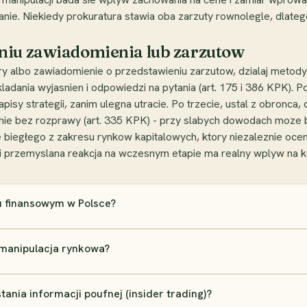
tanie. Niekiedy prokuratura stawia oba zarzuty rownolegle, dlateg
niu zawiadomienia lub zarzutow
y albo zawiadomienie o przedstawieniu zarzutow, dzialaj metodyc
adania wyjasnien i odpowiedzi na pytania (art. 175 i 386 KPK). P
isy strategii, zanim ulegna utracie. Po trzecie, ustal z obronca
anie bez rozprawy (art. 335 KPK) - przy slabych dowodach moze 
 biegłego z zakresu rynkow kapitalowych, ktory niezaleznie ocen
i przemyslana reakcja na wczesnym etapie ma realny wplyw na 
u finansowym w Polsce?
 manipulacja rynkowa?
ania informacji poufnej (insider trading)?