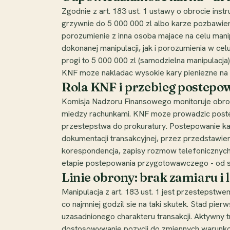
Zgodnie z art. 183 ust. 1 ustawy o obrocie ins
grzywnie do 5 000 000 zl albo karze pozbawieni
porozumienie z inna osoba majace na celu mani
dokonanej manipulacji, jak i porozumienia w ce
progi to 5 000 000 zl (samodzielna manipulacja)
KNF moze nakladac wysokie kary pieniezne na
Rola KNF i przebieg postepo
Komisja Nadzoru Finansowego monitoruje obrot
miedzy rachunkami. KNF moze prowadzic postep
przestepstwa do prokuratury. Postepowanie ka
dokumentacji transakcyjnej, przez przedstawie
korespondencja, zapisy rozmow telefonicznych 
etapie postepowania przygotowawczego - od s
Linie obrony: brak zamiaru i 
Manipulacja z art. 183 ust. 1 jest przesteps
co najmniej godzil sie na taki skutek. Stad pie
uzasadnionego charakteru transakcji. Aktywny tr
dostosowywanie pozycji do zmiennych warunkow