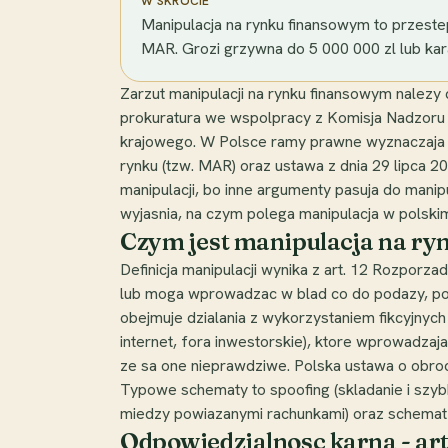
W SKRÓCIE
Manipulacja na rynku finansowym to przeste
MAR. Grozi grzywna do 5 000 000 zl lub kara
Zarzut manipulacji na rynku finansowym nalez
prokuratura we wspolpracy z Komisja Nadzoru Fi
krajowego. W Polsce ramy prawne wyznaczaja 
rynku (tzw. MAR) oraz ustawa z dnia 29 lipca 2
manipulacji, bo inne argumenty pasuja do manipu
wyjasnia, na czym polega manipulacja w polskim 
Czym jest manipulacja na ryn
Definicja manipulacji wynika z art. 12 Rozporza
lub moga wprowadzac w blad co do podazy, popy
obejmuje dzialania z wykorzystaniem fikcyjnych
internet, fora inwestorskie), ktore wprowadzaj
ze sa one nieprawdziwe. Polska ustawa o obroci
Typowe schematy to spoofing (skladanie i szyb
miedzy powiazanymi rachunkami) oraz schemat p
Odpowiedzialnosc karna - ar