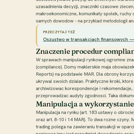
uzasadnienia decyzji, znaczniki czasowe zlecen
makroekonomiczne, komunikaty spolek, ruchy ca
samych dowodow - na przyklad metodologii ana
PRZECZYTAJ TEŻ
Oszustwo w transakcjach finansowych — 
Znaczenie procedur complian
W sprawach manipulacji rynkowej ogromne znac
(compliance). Domy maklerskie maja obowiazek 
Reports) na podstawie MAR. Dla obrony korzystn
ukrywal swoich dzialan. Praktyczne kroki, kto
archiwizowac korespondencje i rekomendacje, p
przeprowadzac audyty zgodnosci. Taka dokumen
Manipulacja a wykorzystanie 
Manipulacja na rynku (art. 183 ustawy o obrocie
oraz art. 8-10 i 14 MAR). To dwa rozne czyny. 
trading polega na zawieraniu transakcji w oparc
poniewaz inny jest przedmiot dowodzenia: przy 