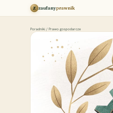
Przejdź do treści
zaufany
prawnik
Z
Poradniki
/
Prawo gospodarcze