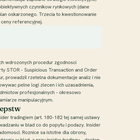
ia obiektywnych czynnikow rynkowych (dane
alan oskarzonego. Trzecia to kwestionowanie
ceny referencyjnej.
mach wdrozonych procedur zgodnosci
orty STOR - Suspicious Transaction and Order
, prowadzil rzetelna dokumentacje analiz i nie
ywac pelne logi zlecen i ich uzasadnienia,
podmiotow profesjonalnych - okresowo
zamiarze manipulacyjnym.
tepstw
sider tradingiem (art. 180-182 tej samej ustawy
wadzaniu w blad co do popytu i podazy. Insider
adomosci. Roznice sa istotne dla obrony,
enia w blad, a przy insider tradingu - dostep