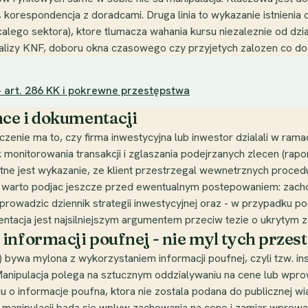
, korespondencja z doradcami. Druga linia to wykazanie istnien
lego sektora), ktore tlumacza wahania kursu niezaleznie od dzi
lizy KNF, doboru okna czasowego czy przyjetych zalozen co do 
art. 286 KK i pokrewne przestępstwa
ce i dokumentacji
zenie ma to, czy firma inwestycyjna lub inwestor dzialali w ra
monitorowania transakcji i zglaszania podejrzanych zlecen (rap
e jest wykazanie, ze klient przestrzegal wewnetrznych procedur
re warto podjac jeszcze przed ewentualnym postepowaniem: zachow
rowadzic dziennik strategii inwestycyjnej oraz - w przypadku 
tacja jest najsilniejszym argumentem przeciw tezie o ukrytym 
informacji poufnej - nie myl tych przes
) bywa mylona z wykorzystaniem informacji poufnej, czyli tzw. in
Manipulacja polega na sztucznym oddzialywaniu na cene lub wpro
iu o informacje poufna, ktora nie zostala podana do publicznej wi
manipulacji bada sie wplyw zachowania na cene i zamiar wprowadz