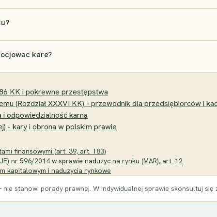
ku?
gocjowac kare?
286 KK i pokrewne przestępstwa
u (Rozdział XXXVI KK) - przewodnik dla przedsiębiorców i kad
na i odpowiedzialność karna
ej) - kary i obrona w polskim prawie
ami finansowymi (art. 39, art. 183)
UE) nr 596/2014 w sprawie naduzyc na rynku (MAR), art. 12
m kapitalowym i naduzycia rynkowe
 nie stanowi porady prawnej. W indywidualnej sprawie skonsultuj się