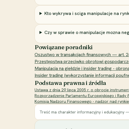
Kto wykrywa i sciga manipulacje na ryn
Czy w sprawie o manipulacje mozna ne
Powiązane poradniki
Oszustwo w transakcjach finansowych — art. 
Przestępstwa przeciwko obrotowi gospodarczem
Manipulacja na giełdzie i insider trading - obro
Insider trading (wykorzystanie informacji poufn
Podstawa prawna i źródła
Ustawa z dnia 29 lipca 2005 r. o obrocie instrument
Rozporzadzenie Parlamentu Europejskiego i Rady (
Komisja Nadzoru Finansowego - nadzor nad rynkie
Treść ma charakter informacyjny i edukacyjny —