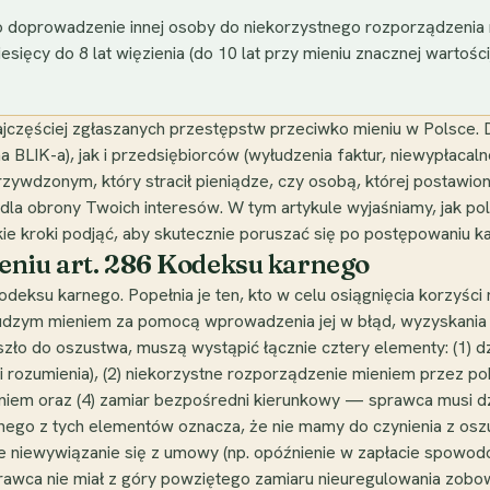
o doprowadzenie innej osoby do niekorzystnego rozporządzeni
iesięcy do 8 lat więzienia (do 10 lat przy mieniu znacznej warto
ajczęściej zgłaszanych przestępstw przeciwko mieniu w Polsce.
a BLIK-a), jak i przedsiębiorców (wyłudzenia faktur, niewypłaca
rzywdzonym, który stracił pieniądze, czy osobą, której postawio
la obrony Twoich interesów. W tym artykule wyjaśniamy, jak pols
akie kroki podjąć, aby skutecznie poruszać się po postępowaniu k
eniu art. 286 Kodeksu karnego
odeksu karnego. Popełnia je ten, kto w celu osiągnięcia korzyś
dzym mieniem za pomocą wprowadzenia jej w błąd, wyzyskania b
zło do oszustwa, muszą wystąpić łącznie cztery elementy: (1) d
i rozumienia), (2) niekorzystne rozporządzenie mieniem przez 
m oraz (4) zamiar bezpośredni kierunkowy — sprawca musi dzia
jednego z tych elementów oznacza, że nie mamy do czynienia z o
e niewywiązanie się z umowy (np. opóźnienie w zapłacie spowodow
rawca nie miał z góry powziętego zamiaru nieuregulowania zobow