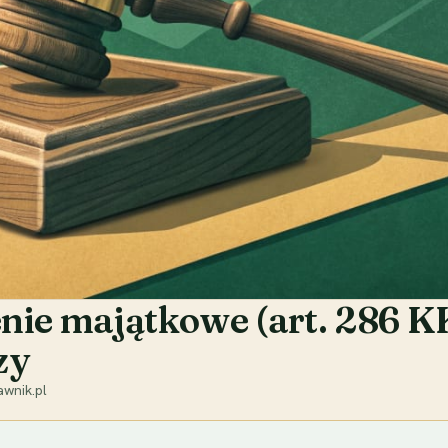
nie majątkowe (art. 286 KK
zy
wnik.pl