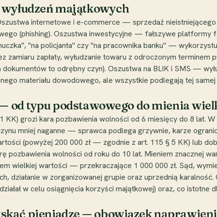
 i wyłudzeń majątkowych
Oszustwa internetowe i e-commerce — sprzedaż nieistniejącego
wego (phishing). Oszustwa inwestycyjne — fałszywe platformy f
zka", "na policjanta" czy "na pracownika banku" — wykorzystują
zamiaru zapłaty, wyłudzanie towaru z odroczonym terminem pł
h dokumentów to odrębny czyn). Oszustwa na BLIK i SMS — wyłu
go materiału dowodowego, ale wszystkie podlegają tej samej kwal
 — od typu podstawowego do mienia wielk
 KK) grozi kara pozbawienia wolności od 6 miesięcy do 8 lat. W
ci czynu mniej naganne — sprawca podlega grzywnie, karze ograni
artości (powyżej 200 000 zł — zgodnie z art. 115 § 5 KK) lub dob
karę pozbawienia wolności od roku do 10 lat. Mieniem znacznej wa
iem wielkiej wartości — przekraczające 1 000 000 zł. Sąd, wym
ch, działanie w zorganizowanej grupie oraz uprzednią karalność
ziałał w celu osiągnięcia korzyści majątkowej) oraz, co istotn
kać pieniądze — obowiązek naprawienia