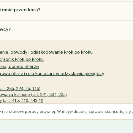
i mnie przed karą?
awcy?
enie, dowody i odszkodowanie krok po kroku
radnik krok po kroku
rona, pomoc ofierze
awa ofiary i rola kancelarii w odzyskaniu pieniędzy
t. 286, 294, 46, 115)
wania karnego (art. 291, 304, 23a)
(art. 415, 410, 442(1))
 nie stanowi porady prawnej. W indywidualnej sprawie skonsultuj się