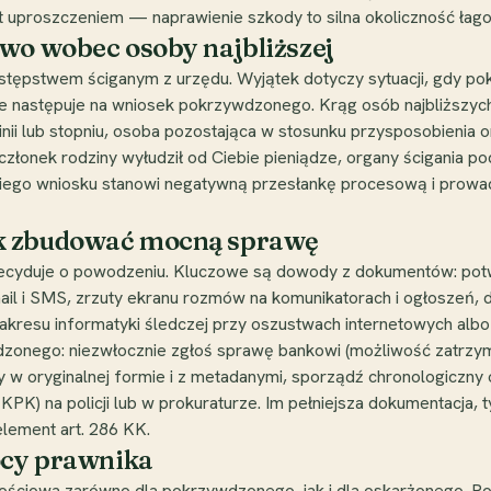
 uproszczeniem — naprawienie szkody to silna okoliczność łagod
two wobec osoby najbliższej
estępstwem ściganym z urzędu. Wyjątek dotyczy sytuacji, gdy po
e następuje na wniosek pokrzywdzonego. Krąg osób najbliższych 
nii lub stopniu, osoba pozostająca w stosunku przysposobienia o
 członek rodziny wyłudził od Ciebie pieniądze, organy ścigania 
akiego wniosku stanowi negatywną przesłankę procesową i prow
ak zbudować mocną sprawę
cyduje o powodzeniu. Kluczowe są dowody z dokumentów: potw
il i SMS, zrzuty ekranu rozmów na komunikatorach i ogłoszeń, 
 zakresu informatyki śledczej przy oszustwach internetowych al
dzonego: niezwłocznie zgłoś sprawę bankowi (możliwość zatrzym
w oryginalnej formie i z metadanymi, sporządź chronologiczny o
 KPK) na policji lub w prokuraturze. Im pełniejsza dokumentacja,
lement art. 286 KK.
ocy prawnika
tościowa zarówno dla pokrzywdzonego, jak i dla oskarżonego.