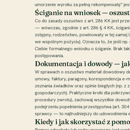
umorzenie wyroku za pełną rekompensatę" jest
Ściganie na wniosek — oszus
Co do zasady oszustwo z art. 286 KK jest prz
— wówczas, zgodnie z art. 286 § 4 KK, ścigani
zstępny, rodzeństwo, powinowaty w tej samej li
we wspólnym pożyciu). Oznacza to, że jeśli np.
Ciebie formalnego wniosku o ściganie. Brak t
postępowania.
Dokumentacja i dowody — j
W sprawach o oszustwo materiał dowodowy de
umowy, faktury, paragony, korespondencja e-ma
zeznania świadków oraz opinie biegłych (np. z
gospodarczych). Praktyczne kroki dla pokrzyw
procedury zwrotu), zachowaj wszystkie dowody 
podejrzeniu popełnienia przestępstwa (art. 304
sprawcy — to najtrudniejszy do udowodnienia e
Kiedy i jak skorzystać z pom
Pomoc adwokata lub radcy prawnego jest war