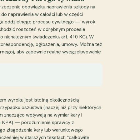
rzeczenie obowiązku naprawienia szkody na
do naprawienia w całości lub w części
aga oddzielnego procesu cywilnego — wyrok
ochodzić roszczeń w odrębnym procesie
 nienależnym świadczeniu, art. 410 KC). W
 korespondencję, ogłoszenia, umowy. Można też
arnego), aby zapewnić realne wyegzekwowanie
m wyroku jest istotną okolicznością
rzypadku oszustwa (inaczej niż przy niektórych
m znacząco wpływają na wymiar kary i
3a KPK) — porozumienie sprawcy z
go złagodzenia kary lub warunkowego
wcześniej w starszych tekstach "całkowite