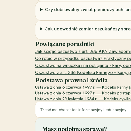
Czy dobrowolny zwrot pieniędzy uchron
Jak udowodnić zamiar oszukańczy spr
Powiązane poradniki
Jak ścigać oszustwo z art. 286 KK? Zawiadomi
Co robić w przypadku oszustwa? Praktyczny po
Oszustwo na wnuczka i na policjanta - kary, ob
Oszustwo z art. 286 Kodeksu karnego – kary, pr
Podstawa prawna i źródła
Ustawa z dnia 6 czerwca 1997 r. — Kodeks karny (ar
Ustawa z dnia 6 czerwca 1997 r. — Kodeks postępo
Ustawa z dnia 23 kwietnia 1964 r. — Kodeks cywilny 
Treść ma charakter informacyjny i edukacyjny —
Masz podobną sprawę?