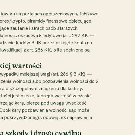
 towaru na portalach ogłoszeniowych, fałszywe
orex/krypto, piramidy finansowe obiecujące
ce zaufanie i strach osób starszych.
atności, oszustwa kredytowe (art. 297 KK —
dzanie kodów BLIK przez przejęte konta na
ifikacji z art. 286 KK, o ile spełnione są
iej wartości
 wypadku mniejszej wagi (art. 286 § 3 KK) —
czenia wolności albo pozbawienia wolności do 2
ra o szczególnym znaczeniu dla kultury,
rtości jest mienie, którego wartość w czasie
ierzając karę, bierze pod uwagę wysokość
. Obok kary pozbawienia wolności sąd może
e dla pokrzywdzonego, obowiązek naprawienia
 szkody i droga cywilna