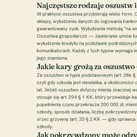
Najczęstsze rodzaje oszustw
W praktyce oszustwa przybierają wiele form. 
sklepy, wyłudzenia danych do logowania banko
gwarantowany zysk. Wyłudzenia metodą "na wnuc
Oszustwa gospodarcze — zawieranie umów bez 
wyłudzenie kredytu na podstawie podrobionyc
komunikatorach. Każdy z tych typów wymaga inne
jego znamiona.
Jakie kary grożą za oszustwo
Za oszustwo w typie podstawowym (art. 286 § 1
czyli gdy szkoda jest niewielka, a okolicznoś
lat. Jeżeli oszustwo dotyczy mienia znacznej w
stosuje się art. 294 § 1 KK, który przewiduje 
popełnienia czynu przekracza 200 000 zł; mien
szkody, sposób działania, liczbę pokrzywdzony
orzec grzywnę (art. 33 § 2 KK — gdy sprawca d
szkody.
Jak pokrzywdzony może odzys