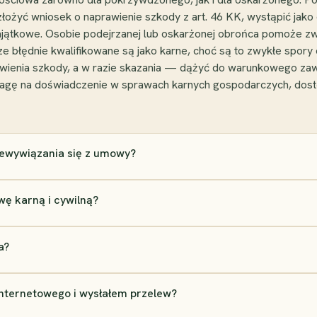
ożyć wniosek o naprawienie szkody z art. 46 KK, wystąpić jako
ajątkowe. Osobie podejrzanej lub oskarżonej obrońca pomoże z
błędnie kwalifikowane są jako karne, choć są to zwykłe spory c
awienia szkody, a w razie skazania — dążyć do warunkowego zaw
wagę na doświadczenie w sprawach karnych gospodarczych, dost
iewywiązania się z umowy?
ę karną i cywilną?
a?
internetowego i wysłałem przelew?