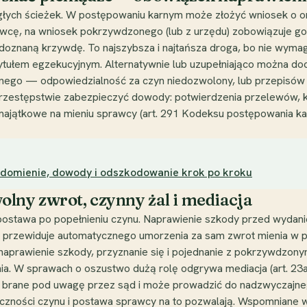
głych ścieżek. W postępowaniu karnym może złożyć wniosek o o
wcę, na wniosek pokrzywdzonego (lub z urzędu) zobowiązuje go 
 doznaną krzywdę. To najszybsza i najtańsza droga, bo nie wym
tytułem egzekucyjnym. Alternatywnie lub uzupełniająco można d
lnego — odpowiedzialność za czyn niedozwolony, lub przepisów o
 przestępstwie zabezpieczyć dowody: potwierdzenia przelewów,
majątkowe na mieniu sprawcy (art. 291 Kodeksu postępowania k
iadomienie, dowody i odszkodowanie krok po kroku
lny zwrot, czynny żal i mediacja
ostawa po popełnieniu czynu. Naprawienie szkody przed wydanie
ie przewiduje automatycznego umorzenia za sam zwrot mienia w p
aprawienie szkody, przyznanie się i pojednanie z pokrzywdzony
ia. W sprawach o oszustwo dużą rolę odgrywa mediacja (art. 2
 brane pod uwagę przez sąd i może prowadzić do nadzwyczajne
liczności czynu i postawa sprawcy na to pozwalają. Wspomniane 