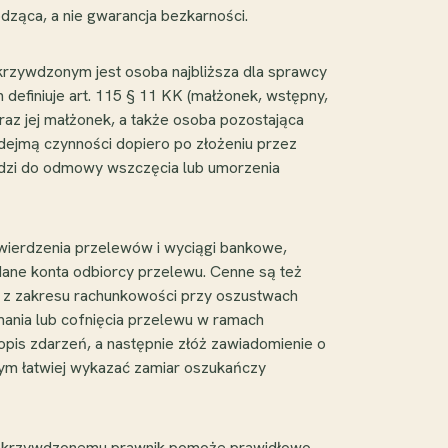
ząca, a nie gwarancja bezkarności.
krzywdzonym jest osoba najbliższa dla sprawcy
definiuje art. 115 § 11 KK (małżonek, wstępny,
raz jej małżonek, a także osoba pozostająca
podejmą czynności dopiero po złożeniu przez
adzi do odmowy wszczęcia lub umorzenia
ierdzenia przelewów i wyciągi bankowe,
dane konta odbiorcy przelewu. Cenne są też
bo z zakresu rachunkowości przy oszustwach
ania lub cofnięcia przelewu w ramach
pis zdarzeń, a następnie złóż zawiadomienie o
 tym łatwiej wykazać zamiar oszukańczy
 Pokrzywdzonemu prawnik pomoże prawidłowo