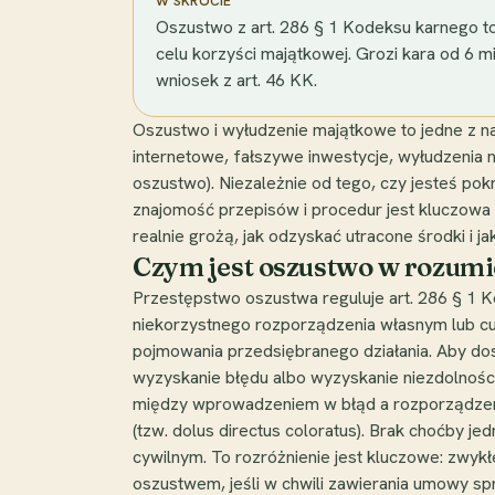
W SKRÓCIE
Oszustwo z art. 286 § 1 Kodeksu karnego t
celu korzyści majątkowej. Grozi kara od 6 m
wniosek z art. 46 KK.
Oszustwo i wyłudzenie majątkowe to jedne z n
internetowe, fałszywe inwestycje, wyłudzenia n
oszustwo). Niezależnie od tego, czy jesteś pok
znajomość przepisów i procedur jest kluczowa d
realnie grożą, jak odzyskać utracone środki i j
Czym jest oszustwo w rozumi
Przestępstwo oszustwa reguluje art. 286 § 1 K
niekorzystnego rozporządzenia własnym lub cu
pojmowania przedsiębranego działania. Aby dos
wyzyskanie błędu albo wyzyskanie niezdolnośc
między wprowadzeniem w błąd a rozporządzenie
(tzw. dolus directus coloratus). Brak choćby 
cywilnym. To rozróżnienie jest kluczowe: zwykł
oszustwem, jeśli w chwili zawierania umowy sp