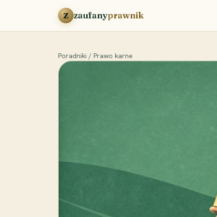
Przejdź do treści
zaufany
prawnik
Z
Poradniki
/
Prawo karne