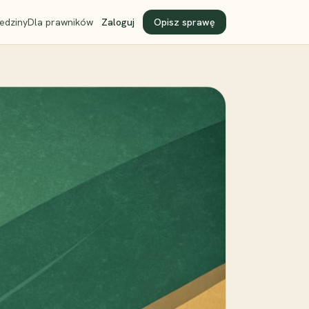
edziny
Dla prawników
Zaloguj
Opisz sprawę