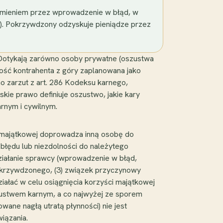
a mieniem przez wprowadzenie w błąd, w
ści). Pokrzywdzony odzyskuje pieniądze przez
 Dotykają zarówno osoby prywatne (oszustwa
lność kontrahenta z góry zaplanowana jako
no zarzut z art. 286 Kodeksu karnego,
kie prawo definiuje oszustwo, jakie kary
arnym i cywilnym.
ci majątkowej doprowadza inną osobę do
łędu lub niezdolności do należytego
ziałanie sprawcy (wprowadzenie w błąd,
pokrzywdzonego, (3) związek przyczynowy
łać w celu osiągnięcia korzyści majątkowej
szustwem karnym, a co najwyżej ze sporem
ane nagłą utratą płynności) nie jest
iązania.