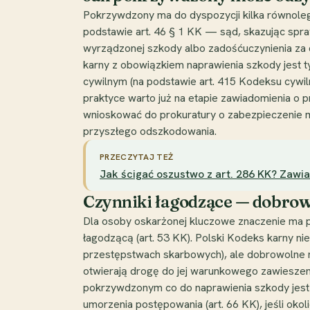
Pokrzywdzony ma do dyspozycji kilka równole
podstawie art. 46 § 1 KK — sąd, skazując spra
wyrządzonej szkody albo zadośćuczynienia za
karny z obowiązkiem naprawienia szkody jest 
cywilnym (na podstawie art. 415 Kodeksu cywi
praktyce warto już na etapie zawiadomienia o
wnioskować do prokuratury o zabezpieczenie 
przyszłego odszkodowania.
PRZECZYTAJ TEŻ
Jak ścigać oszustwo z art. 286 KK? Zaw
Czynniki łagodzące — dobrowo
Dla osoby oskarżonej kluczowe znaczenie ma p
łagodzącą (art. 53 KK). Polski Kodeks karny n
przestępstwach skarbowych), ale dobrowolne n
otwierają drogę do jej warunkowego zawieszen
pokrzywdzonym co do naprawienia szkody jest
umorzenia postępowania (art. 66 KK), jeśli oko