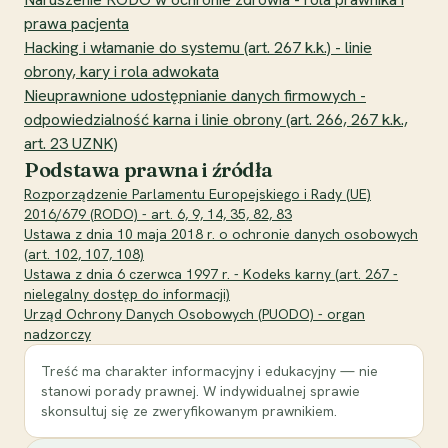
prawa pacjenta
Hacking i włamanie do systemu (art. 267 k.k.) - linie
obrony, kary i rola adwokata
Nieuprawnione udostępnianie danych firmowych -
odpowiedzialność karna i linie obrony (art. 266, 267 k.k.,
art. 23 UZNK)
Podstawa prawna i źródła
Rozporządzenie Parlamentu Europejskiego i Rady (UE)
2016/679 (RODO) - art. 6, 9, 14, 35, 82, 83
Ustawa z dnia 10 maja 2018 r. o ochronie danych osobowych
(art. 102, 107, 108)
Ustawa z dnia 6 czerwca 1997 r. - Kodeks karny (art. 267 -
nielegalny dostęp do informacji)
Urząd Ochrony Danych Osobowych (PUODO) - organ
nadzorczy
Treść ma charakter informacyjny i edukacyjny — nie
stanowi porady prawnej. W indywidualnej sprawie
skonsultuj się ze zweryfikowanym prawnikiem.