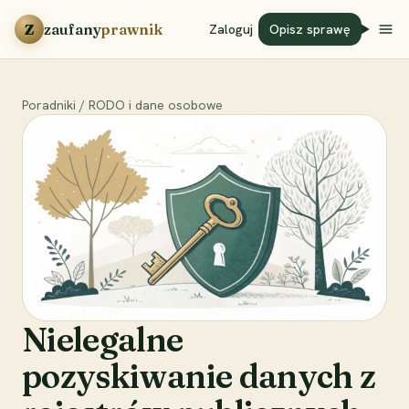
Przejdź do treści
Z
zaufany
prawnik
Zaloguj
Opisz sprawę
Poradniki
/
RODO i dane osobowe
Nielegalne
pozyskiwanie danych z