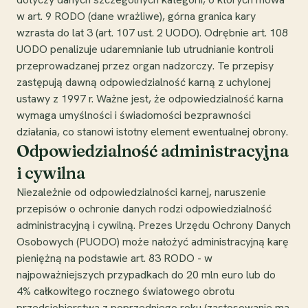
w art. 9 RODO (dane wrażliwe), górna granica kary
wzrasta do lat 3 (art. 107 ust. 2 UODO). Odrębnie art. 108
UODO penalizuje udaremnianie lub utrudnianie kontroli
przeprowadzanej przez organ nadzorczy. Te przepisy
zastępują dawną odpowiedzialność karną z uchylonej
ustawy z 1997 r. Ważne jest, że odpowiedzialność karna
wymaga umyślności i świadomości bezprawności
działania, co stanowi istotny element ewentualnej obrony.
Odpowiedzialność administracyjna
i cywilna
Niezależnie od odpowiedzialności karnej, naruszenie
przepisów o ochronie danych rodzi odpowiedzialność
administracyjną i cywilną. Prezes Urzędu Ochrony Danych
Osobowych (PUODO) może nałożyć administracyjną karę
pieniężną na podstawie art. 83 RODO - w
najpoważniejszych przypadkach do 20 mln euro lub do
4% całkowitego rocznego światowego obrotu
przedsiębiorstwa z poprzedniego roku (zastosowanie ma