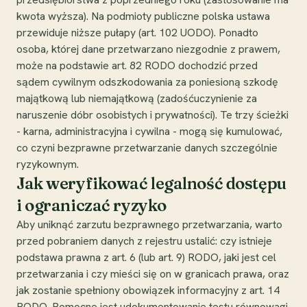
kwota wyższa). Na podmioty publiczne polska ustawa
przewiduje niższe pułapy (art. 102 UODO). Ponadto
osoba, której dane przetwarzano niezgodnie z prawem,
może na podstawie art. 82 RODO dochodzić przed
sądem cywilnym odszkodowania za poniesioną szkodę
majątkową lub niemajątkową (zadośćuczynienie za
naruszenie dóbr osobistych i prywatności). Te trzy ścieżki
- karna, administracyjna i cywilna - mogą się kumulować,
co czyni bezprawne przetwarzanie danych szczególnie
ryzykownym.
Jak weryfikować legalność dostępu
i ograniczać ryzyko
Aby uniknąć zarzutu bezprawnego przetwarzania, warto
przed pobraniem danych z rejestru ustalić: czy istnieje
podstawa prawna z art. 6 (lub art. 9) RODO, jaki jest cel
przetwarzania i czy mieści się on w granicach prawa, oraz
jak zostanie spełniony obowiązek informacyjny z art. 14
RODO. Pomocne jest udokumentowanie testu równowagi