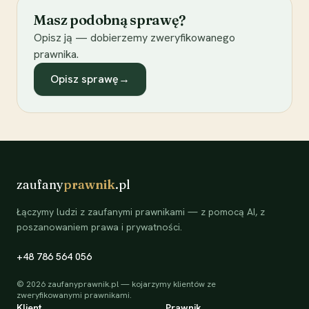
Masz podobną sprawę?
Opisz ją — dobierzemy zweryfikowanego
prawnika.
Opisz sprawę
→
zaufany
prawnik
.pl
Łączymy ludzi z zaufanymi prawnikami — z pomocą AI, z
poszanowaniem prawa i prywatności.
+48 786 564 056
©
2026
zaufanyprawnik.pl — kojarzymy klientów ze
zweryfikowanymi prawnikami.
Klient
Prawnik