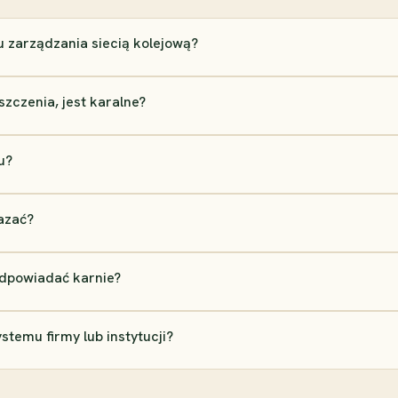
 zarządzania siecią kolejową?
zczenia, jest karalne?
u?
azać?
odpowiadać karnie?
stemu firmy lub instytucji?