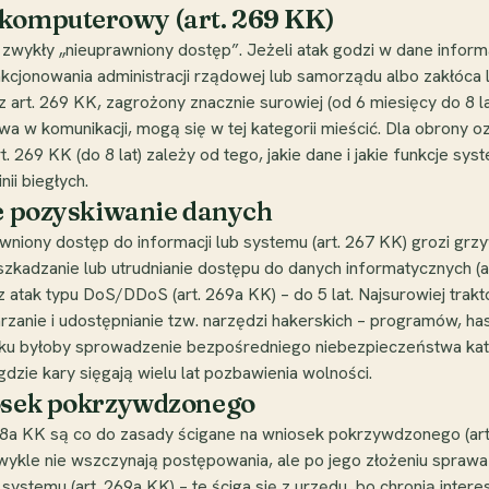
 komputerowy (art. 269 KK)
zwykły „nieuprawniony dostęp”. Jeżeli atak godzi w dane infor
kcjonowania administracji rządowej lub samorządu albo zakłóca l
z art. 269 KK, zagrożony znacznie surowiej (od 6 miesięcy do 8 
 w komunikacji, mogą się w tej kategorii mieścić. Dla obrony oz
art. 269 KK (do 8 lat) zależy od tego, jakie dane i jakie funkcje s
ii biegłych.
ne pozyskiwanie danych
awniony dostęp do informacji lub systemu (art. 267 KK) grozi grz
uszkadzanie lub utrudnianie dostępu do danych informatycznych (a
ez atak typu DoS/DDoS (art. 269a KK) – do 5 lat. Najsurowiej tra
warzanie i udostępnianie tzw. narzędzi hakerskich – programów, h
ataku byłoby sprowadzenie bezpośredniego niebezpieczeństwa ka
zie kary sięgają wielu lat pozbawienia wolności.
iosek pokrzywdzonego
. 268a KK są co do zasady ścigane na wniosek pokrzywdzonego (ar
ykle nie wszczynają postępowania, ale po jego złożeniu sprawa t
ystemu (art. 269a KK) – te ściga się z urzędu, bo chronią interes