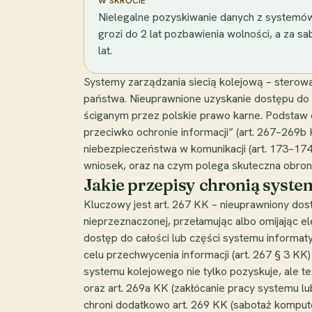
W SKRÓCIE
Nielegalne pozyskiwanie danych z systemów
grozi do 2 lat pozbawienia wolności, a za 
lat.
Systemy zarządzania siecią kolejową – sterowani
państwa. Nieuprawnione uzyskanie dostępu do 
ściganym przez polskie prawo karne. Podstaw
przeciwko ochronie informacji” (art. 267–269b
niebezpieczeństwa w komunikacji (art. 173–174 K
wniosek, oraz na czym polega skuteczna obrona 
Jakie przepisy chronią syst
Kluczowy jest art. 267 KK – nieuprawniony dost
nieprzeznaczonej, przełamując albo omijając el
dostęp do całości lub części systemu informa
celu przechwycenia informacji (art. 267 § 3 KK)
systemu kolejowego nie tylko pozyskuje, ale te
oraz art. 269a KK (zakłócanie pracy systemu lu
chroni dodatkowo art. 269 KK (sabotaż komput