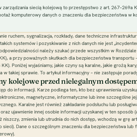
 zarządzania siecią kolejową to przestępstwo z art. 267–269a 
sabotaż komputerowy danych o znaczeniu dla bezpieczeństwa w kom
e ruchem, sygnalizacja, rozkłady, dane techniczne infrastruktury
takich systemów i pozyskiwanie z nich danych nie jest „incyden
 odpowiedzialności należy szukać przede wszystkim w Rozdzial
 KK), a przy poważnych skutkach dla bezpieczeństwa transportu
K). Poniżej wyjaśniamy, jakie czyny są karalne, jakie grożą kary,
w takiej sprawie. To artykuł informacyjny – nie zastępuje porad
emy kolejowe przed nielegalnym dostępe
ęp do informacji. Karze podlega ten, kto bez uprawnienia uzysku
ektroniczne, magnetyczne, informatyczne lub inne szczególne jej 
tycznego. Karalne jest również zakładanie podsłuchu lub posług
 oraz ujawnienie innej osobie informacji uzyskanej w ten sposób (
ż niszczy, zmienia lub utrudnia do nich dostęp, wchodzą w grę a
b sieci). Dane o szczególnym znaczeniu dla bezpieczeństwa lub fu
erowy).