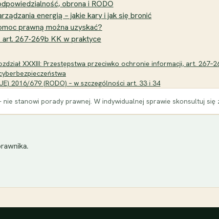
 odpowiedzialność, obrona i RODO
ądzania energią – jakie kary i jak się bronić
 pomoc prawną można uzyskać?
- art. 267-269b KK w praktyce
zdział XXXIII: Przestępstwa przeciwko ochronie informacji, art. 267–2
e cyberbezpieczeństwa
E) 2016/679 (RODO) – w szczególności art. 33 i 34
 nie stanowi porady prawnej. W indywidualnej sprawie skonsultuj się
rawnika.