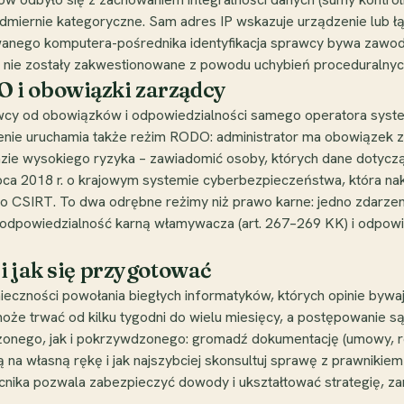
admiernie kategoryczne. Sam adres IP wskazuje urządzenie lub łą
anego komputera-pośrednika identyfikacja sprawcy bywa zawodna
ie zostały zakwestionowane z powodu uchybień proceduralnych
 i obowiązki zarządcy
wcy od obowiązków i odpowiedzialności samego operatora syste
nie uruchamia także reżim RODO: administrator ma obowiązek z
azie wysokiego ryzyka – zawiadomić osoby, których dane dotyczą
ipca 2018 r. o krajowym systemie cyberbezpieczeństwa, która na
go CSIRT. To dwa odrębne reżimy niż prawo karne: jedno zdarze
odpowiedzialność karną włamywacza (art. 267–269 KK) i odpowie
i jak się przygotować
nieczności powołania biegłych informatyków, których opinie byw
że trwać od kilku tygodni do wielu miesięcy, a postępowanie s
żonego, jak i pokrzywdzonego: gromadź dokumentację (umowy, re
roną na własną rękę i jak najszybciej skonsultuj sprawę z prawni
ka pozwala zabezpieczyć dowody i ukształtować strategię, zanim