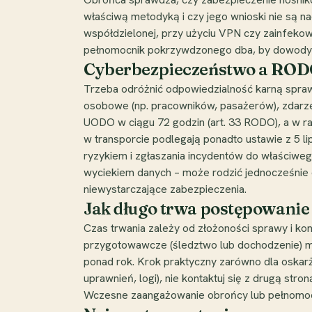
właściwą metodyką i czy jego wnioski nie są n
współdzielonej, przy użyciu VPN czy zainfekow
pełnomocnik pokrzywdzonego dba, by dowody n
Cyberbezpieczeństwo a RODO
Trzeba odróżnić odpowiedzialność karną spra
osobowe (np. pracowników, pasażerów), zdarze
UODO w ciągu 72 godzin (art. 33 RODO), a w r
w transporcie podlegają ponadto ustawie z 5 l
ryzykiem i zgłaszania incydentów do właściwe
wyciekiem danych – może rodzić jednocześnie 
niewystarczające zabezpieczenia.
Jak długo trwa postępowanie 
Czas trwania zależy od złożoności sprawy i ko
przygotowawcze (śledztwo lub dochodzenie) mo
ponad rok. Krok praktyczny zarówno dla oskar
uprawnień, logi), nie kontaktuj się z drugą st
Wczesne zaangażowanie obrońcy lub pełnomocni