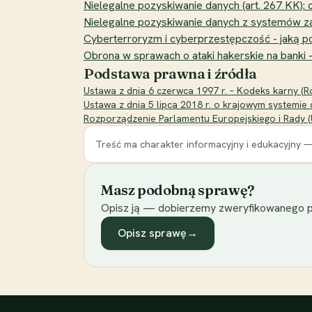
Nielegalne pozyskiwanie danych (art. 267 KK):
Nielegalne pozyskiwanie danych z systemów zarz
Cyberterroryzm i cyberprzestępczość - jaką
Obrona w sprawach o ataki hakerskie na banki 
Podstawa prawna i źródła
Ustawa z dnia 6 czerwca 1997 r. – Kodeks karny (Ro
Ustawa z dnia 5 lipca 2018 r. o krajowym systemi
Rozporządzenie Parlamentu Europejskiego i Rady (U
Treść ma charakter informacyjny i edukacyjny —
Masz podobną sprawę?
Opisz ją — dobierzemy zweryfikowanego p
Opisz sprawę
→