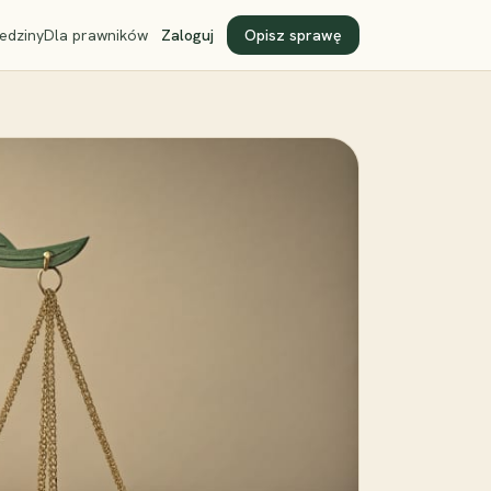
edziny
Dla prawników
Zaloguj
Opisz sprawę