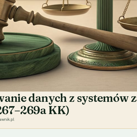
wanie danych z systemów za
. 267–269a KK)
wnik.pl