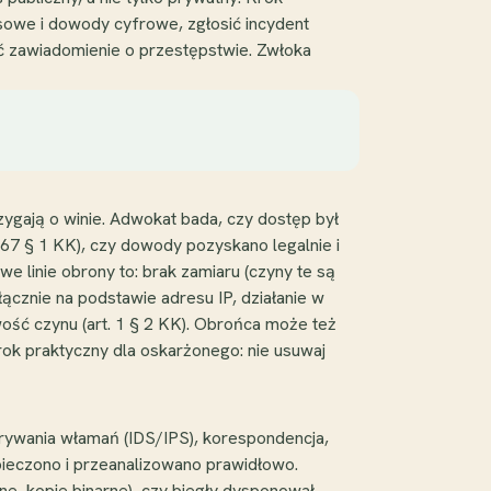
asowe i dowody cyfrowe, zgłosić incydent
 zawiadomienie o przestępstwie. Zwłoka
ygają o winie. Adwokat bada, czy dostęp był
267 § 1 KK), czy dowody pozyskano legalnie i
e linie obrony to: brak zamiaru (czyny te są
ącznie na podstawie adresu IP, działanie w
ość czynu (art. 1 § 2 KK). Obrońca może też
rok praktyczny dla oskarżonego: nie usuwaj
rywania włamań (IDS/IPS), korespondencja,
ieczono i przeanalizowano prawidłowo.
e, kopie binarne), czy biegły dysponował