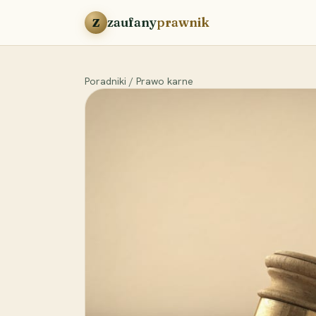
Przejdź do treści
zaufany
prawnik
Z
Poradniki
/
Prawo karne