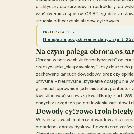
praktyczny dla zarządcy infrastruktury: po wy
właściwemu zespołowi CSIRT zgodnie z ustawą
utrudnia odtworzenie śladów cyfrowych.
PRZECZYTAJ TEŻ
Nielegalne pozyskiwanie danych (art. 26
Na czym polega obrona oska
Obrona w sprawach „informatycznych” opiera si
rzeczywiście „nieuprawniony” i czy doszło do p
zachowano łańcuch dowodowy, oraz czy opinia bi
umyślne – nieumyślne uzyskanie dostępu nie wy
granicach uprawnień (administrator, pentester
kwestionować surowszą kwalifikację z art. 269
danych z urządzeń po postawieniu zarzutów i ni
Dowody cyfrowe i rola biegł
W tych sprawach materiał dowodowy ma niemal
metadane, obrazy dysków. Powodzenie zarówno 
Obrońca sprawdza, czy zabezpieczenie nośników