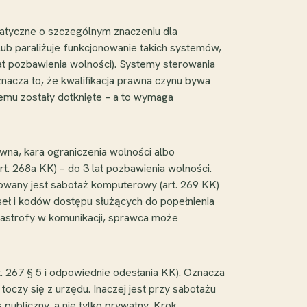
matyczne o szczególnym znaczeniu dla
ub paraliżuje funkcjonowanie takich systemów,
lat pozbawienia wolności). Systemy sterowania
nacza to, że kwalifikacja prawna czynu bywa
ystemu zostały dotknięte – a to wymaga
ywna, kara ograniczenia wolności albo
rt. 268a KK) – do 3 lat pozbawienia wolności.
ktowany jest sabotaż komputerowy (art. 269 KK)
aseł i kodów dostępu służących do popełnienia
tastrofy w komunikacji, sprawca może
t. 267 § 5 i odpowiednie odesłania KK). Oznacza
oczy się z urzędu. Inaczej jest przy sabotażu
 publiczny, a nie tylko prywatny. Krok