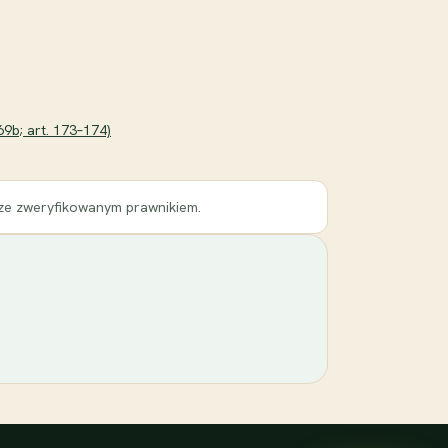
69b; art. 173–174)
 ze zweryfikowanym prawnikiem.