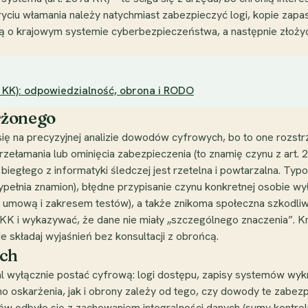
kryciu włamania należy natychmiast zabezpieczyć logi, kopie zap
 o krajowym systemie cyberbezpieczeństwa, a następnie złożyć
7 KK): odpowiedzialność, obrona i RODO
rżonego
ę na precyzyjnej analizie dowodów cyfrowych, bo to one rozstrz
rzełamania lub ominięcia zabezpieczenia (to znamię czynu z art. 
egłego z informatyki śledczej jest rzetelna i powtarzalna. Typow
pełnia znamion), błędne przypisanie czynu konkretnej osobie wył
 z umową i zakresem testów), a także znikoma społeczna szkodliw
 KK i wykazywać, że dane nie miały „szczególnego znaczenia”. K
e składaj wyjaśnień bez konsultacji z obrońcą.
ych
 wyłącznie postać cyfrową: logi dostępu, zapisy systemów wyk
oskarżenia, jak i obrony zależy od tego, czy dowody te zabezp
 odbyło się z zachowaniem integralności danych (sumy kontroln