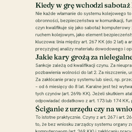
Kiedy w grę wchodzi sabotaż
Nie każde włamanie do systemu kolejowego to 
obronności, bezpieczeństwa w komunikacji, fun
czyn kwalifikuje się jako sabotaż komputerowy 
ruchem kolejowym, jako element bezpieczeństwa
kluczowa: linia między art. 267 KK (do 2 lat) a 
precyzyjnej analizy materiału dowodowego i opin
Jakie kary grożą za nielegal
Sankcje zależą od kwalifikacji czynu. Za nieupr
pozbawienia wolności do lat 2. Za niszczenie, 
Za zakłócanie pracy systemu lub sieci, np. prz
– od 6 miesięcy do 8 lat. Karalne jest też wyt
tych czynów (art. 269b KK). Jeżeli skutkiem 
odpowiadać dodatkowo z art. 173 lub 174 KK, gd
Ściganie z urzędu czy na wn
To istotne praktycznie. Czyny z art. 267 i art
to, że bez wniosku zarządcy systemu organy zw
komputerowym (art. 269 KK) i zakłócaniu pracy s