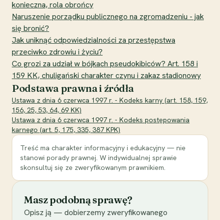
konieczna, rola obrońcy
Naruszenie porządku publicznego na zgromadzeniu - jak
się bronić?
Jak uniknąć odpowiedzialności za przestępstwa
przeciwko zdrowiu i życiu?
Co grozi za udział w bójkach pseudokibiców? Art. 158 i
159 KK, chuligański charakter czynu i zakaz stadionowy
Podstawa prawna i źródła
Ustawa z dnia 6 czerwca 1997 r. - Kodeks karny (art. 158, 159,
156, 25, 53, 64, 69 KK)
Ustawa z dnia 6 czerwca 1997 r. - Kodeks postępowania
karnego (art. 5, 175, 335, 387 KPK)
Treść ma charakter informacyjny i edukacyjny — nie
stanowi porady prawnej. W indywidualnej sprawie
skonsultuj się ze zweryfikowanym prawnikiem.
Masz podobną sprawę?
Opisz ją — dobierzemy zweryfikowanego