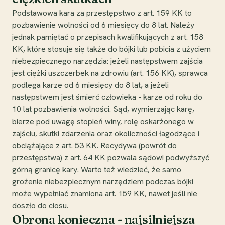
Podstawowa kara za przestępstwo z art. 159 KK to
pozbawienie wolności od 6 miesięcy do 8 lat. Należy
jednak pamiętać o przepisach kwalifikujących z art. 158
KK, które stosuje się także do bójki lub pobicia z użyciem
niebezpiecznego narzędzia: jeżeli następstwem zajścia
jest ciężki uszczerbek na zdrowiu (art. 156 KK), sprawca
podlega karze od 6 miesięcy do 8 lat, a jeżeli
następstwem jest śmierć człowieka - karze od roku do
10 lat pozbawienia wolności. Sąd, wymierzając karę,
bierze pod uwagę stopień winy, rolę oskarżonego w
zajściu, skutki zdarzenia oraz okoliczności łagodzące i
obciążające z art. 53 KK. Recydywa (powrót do
przestępstwa) z art. 64 KK pozwala sądowi podwyższyć
górną granicę kary. Warto też wiedzieć, że samo
grożenie niebezpiecznym narzędziem podczas bójki
może wypełniać znamiona art. 159 KK, nawet jeśli nie
doszło do ciosu.
Obrona konieczna - najsilniejsza