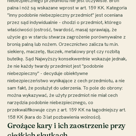
niebezpiecznego przedmiotu nie jest oczywiste. Broń
palna i nóż są wskazane wprost w art. 159 KK. Kategoria
"inny podobnie niebezpieczny przedmiot" jest oceniana
przez sąd indywidualnie - chodzi o przedmiot, którego
właściwości (ostrość, twardość, masa) sprawiają, że
użycie go w starciu stwarza zagrożenie porównywalne z
bronią palną lub nożem. Orzecznictwo zalicza tu m.in.
siekierę, maczetę, tłuczek, metalowy pręt czy rozbitą
butelkę. Sąd Najwyższy konsekwentnie wskazuje jednak,
że nie każdy twardy przedmiot jest "podobnie
niebezpieczny" - decyduje obiektywne
niebezpieczeństwo wynikające z cech przedmiotu, a nie
sam fakt, że posłużył do uderzenia. To pole do obrony:
można wykazywać, że użyty przedmiot nie miał cech
narzędzia podobnie niebezpiecznego, co
przekwalifikowuje czyn z art. 159 KK na łagodniejszy art.
158 KK (kara do 3 lat pozbawienia wolności).
Grożące kary i ich zaostrzenie przy
ciężkich skutkach