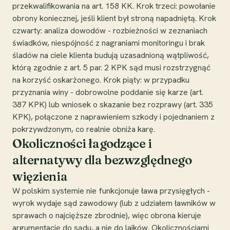
przekwalifikowania na art. 158 KK. Krok trzeci: powołanie
obrony koniecznej, jeśli klient był stroną napadniętą. Krok
czwarty: analiza dowodów - rozbieżności w zeznaniach
świadków, niespójność z nagraniami monitoringu i brak
śladów na ciele klienta budują uzasadnioną wątpliwość,
którą zgodnie z art. 5 par. 2 KPK sąd musi rozstrzygnąć
na korzyść oskarżonego. Krok piąty: w przypadku
przyznania winy - dobrowolne poddanie się karze (art.
387 KPK) lub wniosek o skazanie bez rozprawy (art. 335
KPK), połączone z naprawieniem szkody i pojednaniem z
pokrzywdzonym, co realnie obniża karę.
Okoliczności łagodzące i
alternatywy dla bezwzględnego
więzienia
W polskim systemie nie funkcjonuje ława przysięgłych -
wyrok wydaje sąd zawodowy (lub z udziałem ławników w
sprawach o najcięższe zbrodnie), więc obrona kieruje
argumentację do sądu, a nie do laików. Okolicznościami