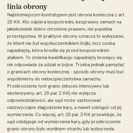
linia obrony
Najistotniejszym kontratypem jest obrona konieczna z art.
25 KK. Kto odpiera bezpośredni, bezprawny zamach na
jakiekolwiek dobro chronione prawem, nie popełnia
przestępstwa. W praktyce obrony oznacza to wykazanie,
że klient nie był współuczestnikiem bójki, lecz osobą
napadniętą, która broniła się przed bezpośrednim
atakiem. To zmienia kwalifikację: napadnięty broniący się
nie odpowiada za udział w bójce. Trzeba jednak pamiętać
o granicach obrony koniecznej - sposób obrony musi być
współmierny do niebezpieczeństwa zamachu.
Przekroczenie tych granic (eksces intensywny lub
ekstensywny, art. 25 par. 2 KK) nie wyłącza
odpowiedzialności, ale sąd może zastosować
nadzwyczajne złagodzenie kary, a nawet odstąpić od jej
wymierzenia. Co więcej, art. 25 par. 3 KK przewiduje, że
sąd odstępuje od wymierzenia kary, gdy przekroczenie
granic obrony było wynikiem strachu lub wzburzenia