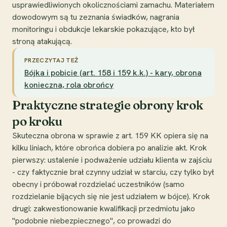
usprawiedliwionych okolicznościami zamachu. Materiałem
dowodowym są tu zeznania świadków, nagrania
monitoringu i obdukcje lekarskie pokazujące, kto był
stroną atakującą.
PRZECZYTAJ TEŻ
Bójka i pobicie (art. 158 i 159 k.k.) - kary, obrona
konieczna, rola obrońcy
Praktyczne strategie obrony krok
po kroku
Skuteczna obrona w sprawie z art. 159 KK opiera się na
kilku liniach, które obrońca dobiera po analizie akt. Krok
pierwszy: ustalenie i podważenie udziału klienta w zajściu
- czy faktycznie brał czynny udział w starciu, czy tylko był
obecny i próbował rozdzielać uczestników (samo
rozdzielanie bijących się nie jest udziałem w bójce). Krok
drugi: zakwestionowanie kwalifikacji przedmiotu jako
"podobnie niebezpiecznego", co prowadzi do