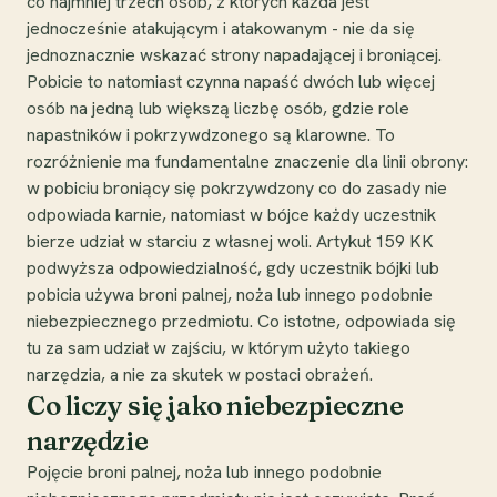
co najmniej trzech osób, z których każda jest
jednocześnie atakującym i atakowanym - nie da się
jednoznacznie wskazać strony napadającej i broniącej.
Pobicie to natomiast czynna napaść dwóch lub więcej
osób na jedną lub większą liczbę osób, gdzie role
napastników i pokrzywdzonego są klarowne. To
rozróżnienie ma fundamentalne znaczenie dla linii obrony:
w pobiciu broniący się pokrzywdzony co do zasady nie
odpowiada karnie, natomiast w bójce każdy uczestnik
bierze udział w starciu z własnej woli. Artykuł 159 KK
podwyższa odpowiedzialność, gdy uczestnik bójki lub
pobicia używa broni palnej, noża lub innego podobnie
niebezpiecznego przedmiotu. Co istotne, odpowiada się
tu za sam udział w zajściu, w którym użyto takiego
narzędzia, a nie za skutek w postaci obrażeń.
Co liczy się jako niebezpieczne
narzędzie
Pojęcie broni palnej, noża lub innego podobnie