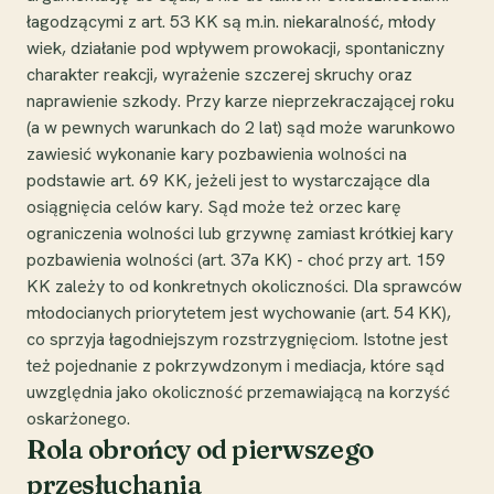
łagodzącymi z art. 53 KK są m.in. niekaralność, młody
wiek, działanie pod wpływem prowokacji, spontaniczny
charakter reakcji, wyrażenie szczerej skruchy oraz
naprawienie szkody. Przy karze nieprzekraczającej roku
(a w pewnych warunkach do 2 lat) sąd może warunkowo
zawiesić wykonanie kary pozbawienia wolności na
podstawie art. 69 KK, jeżeli jest to wystarczające dla
osiągnięcia celów kary. Sąd może też orzec karę
ograniczenia wolności lub grzywnę zamiast krótkiej kary
pozbawienia wolności (art. 37a KK) - choć przy art. 159
KK zależy to od konkretnych okoliczności. Dla sprawców
młodocianych priorytetem jest wychowanie (art. 54 KK),
co sprzyja łagodniejszym rozstrzygnięciom. Istotne jest
też pojednanie z pokrzywdzonym i mediacja, które sąd
uwzględnia jako okoliczność przemawiającą na korzyść
oskarżonego.
Rola obrońcy od pierwszego
przesłuchania