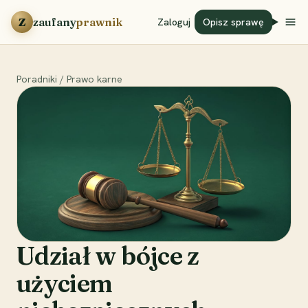
Przejdź do treści
Z
zaufany
prawnik
Zaloguj
Opisz sprawę
Poradniki
/
Prawo karne
Udział w bójce z
użyciem