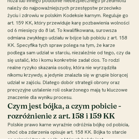
noża lub innego podobnie niebezpiecznego przedmiotu
należy do najpoważniejszych przestępstw przeciwko
życiu i zdrowiu w polskim Kodeksie karnym. Reguluje go
art. 159 KK, który przewiduje karę pozbawienia wolności
od 6 miesięcy do 8 lat. To kwalifikowana, surowsza
odmiana zwykłego udziału w bójce lub pobiciu z art. 158
KK. Specyfika tych spraw polega na tym, że karze
podlega sam udział w starciu, niezależnie od tego, czy da
się ustalić, kto i komu konkretnie zadał cios. To rodzi
realne ryzyko skazania osoby, która nie wyrządziła
nikomu krzywdy, a jedynie znalazła się w grupie biorącej
udział w zajściu. Dlatego dobór strategii obrony oraz
precyzyjne ustalenie roli oskarżonego mają tu kluczowe
znaczenie dla wyniku procesu.
Czym jest bójka, a czym pobicie -
rozróżnienie z art. 158 i 159 KK
Polskie prawo karne wyraźnie odróżnia bójkę od pobicia,
choć oba zdarzenia opisuje art. 158 KK. Bójka to starcie