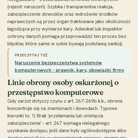
(rejestr naruszeń). Szybka i transparentna reakcja,
zabezpieczenie dowodów oraz wdrożenie środków
naprawczych są przez organ traktowane jako okoliczność
łagodząca przy wymiarze kary. Adwokat lub inspektor
ochrony danych pomaga przeprowadzić ten proces bez
błędów, które same w sobie bywają podstawą sankcji.
PRZECZYTAJ TEŻ
Naruszenie bezpieczeństwa systemów
komputerowych - prawnik, kary, obowiązki firmy
Linie obrony osoby oskarżonej o
przestępstwo komputerowe
Gdy zarzut dotyczy czynu z art. 267-269b k.k., obrona
koncentruje się na znamionach i dowodach. Typowe
kierunki to: 1) Brak 'przełamania lub ominięcia
zabezpieczenia' - art. 267 wymaga nielegalnego
uzyskania dostępu; jeśli dane były ogólnodostępne albo
dostęp mieścił się w uprawnieniach sprawcy, znamię nie