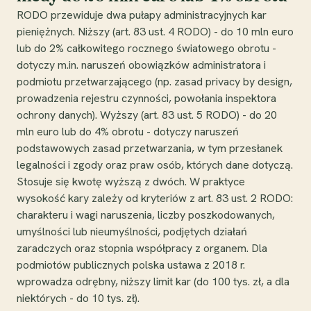
RODO przewiduje dwa pułapy administracyjnych kar
pieniężnych. Niższy (art. 83 ust. 4 RODO) - do 10 mln euro
lub do 2% całkowitego rocznego światowego obrotu -
dotyczy m.in. naruszeń obowiązków administratora i
podmiotu przetwarzającego (np. zasad privacy by design,
prowadzenia rejestru czynności, powołania inspektora
ochrony danych). Wyższy (art. 83 ust. 5 RODO) - do 20
mln euro lub do 4% obrotu - dotyczy naruszeń
podstawowych zasad przetwarzania, w tym przesłanek
legalności i zgody oraz praw osób, których dane dotyczą.
Stosuje się kwotę wyższą z dwóch. W praktyce
wysokość kary zależy od kryteriów z art. 83 ust. 2 RODO:
charakteru i wagi naruszenia, liczby poszkodowanych,
umyślności lub nieumyślności, podjętych działań
zaradczych oraz stopnia współpracy z organem. Dla
podmiotów publicznych polska ustawa z 2018 r.
wprowadza odrębny, niższy limit kar (do 100 tys. zł, a dla
niektórych - do 10 tys. zł).