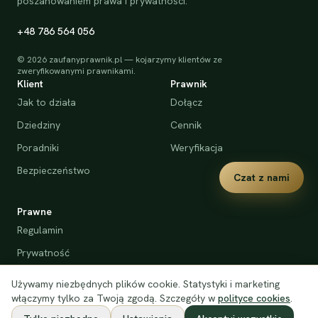
poszanowaniem prawa i prywatności.
+48 786 564 056
©
2026
zaufanyprawnik.pl — kojarzymy klientów ze
zweryfikowanymi prawnikami.
Klient
Prawnik
Jak to działa
Dołącz
Dziedziny
Cennik
Poradniki
Weryfikacja
Bezpieczeństwo
Czat z nami
Prawne
Regulamin
Prywatność
Cookies
Używamy niezbędnych plików cookie. Statystyki i marketing
Deklaracja dostępności
włączymy tylko za Twoją zgodą. Szczegóły w
polityce cookies
.