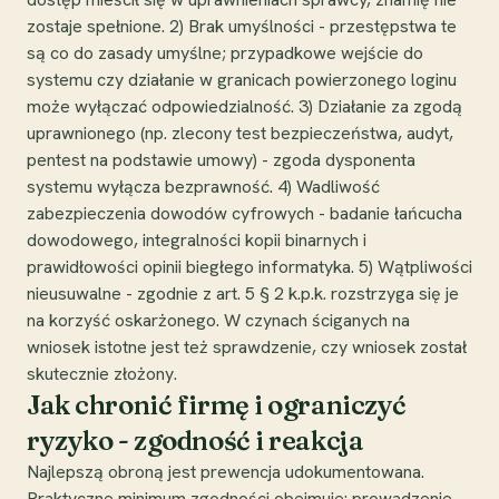
zostaje spełnione. 2) Brak umyślności - przestępstwa te
są co do zasady umyślne; przypadkowe wejście do
systemu czy działanie w granicach powierzonego loginu
może wyłączać odpowiedzialność. 3) Działanie za zgodą
uprawnionego (np. zlecony test bezpieczeństwa, audyt,
pentest na podstawie umowy) - zgoda dysponenta
systemu wyłącza bezprawność. 4) Wadliwość
zabezpieczenia dowodów cyfrowych - badanie łańcucha
dowodowego, integralności kopii binarnych i
prawidłowości opinii biegłego informatyka. 5) Wątpliwości
nieusuwalne - zgodnie z art. 5 § 2 k.p.k. rozstrzyga się je
na korzyść oskarżonego. W czynach ściganych na
wniosek istotne jest też sprawdzenie, czy wniosek został
skutecznie złożony.
Jak chronić firmę i ograniczyć
ryzyko - zgodność i reakcja
Najlepszą obroną jest prewencja udokumentowana.
Praktyczne minimum zgodności obejmuje: prowadzenie