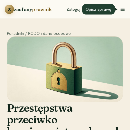
Przejdź do treści
Z
zaufany
prawnik
Zaloguj
Opisz sprawę
Poradniki
/
RODO i dane osobowe
Przestępstwa
przeciwko