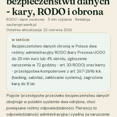
bezpieczeństwu danych
- kary, RODO i obrona
RODO i dane osobowe
·
5
min czytania
·
Redakcja
zaufanyprawnik.pl
Ostatnia aktualizacja:
22 czerwca 2026
W SKRÓCIE
Bezpieczeństwo danych chronią w Polsce dwa
reżimy: administracyjny RODO (kary Prezesa UODO
do 20 mln euro lub 4% obrotu, zgłoszenie
naruszenia w 72 godziny - art. 33 RODO) oraz karny
- przestępstwa komputerowe z art. 267-269b k.k.
(hacking, sabotaż, zakłócanie systemu), zagrożone
karą do 8 lat.
Pojęcie 'przestępstw przeciwko bezpieczeństwu danych'
obejmuje w polskim systemie dwa odrębne, choć
powiązane reżimy odpowiedzialności. Pierwszy to
odpowiedzialność administracyjna i cywilna za naruszenie