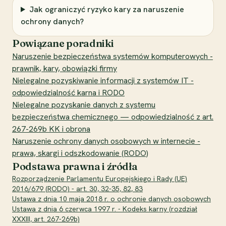
Jak ograniczyć ryzyko kary za naruszenie
ochrony danych?
Powiązane poradniki
Naruszenie bezpieczeństwa systemów komputerowych -
prawnik, kary, obowiązki firmy
Nielegalne pozyskiwanie informacji z systemów IT -
odpowiedzialność karna i RODO
Nielegalne pozyskanie danych z systemu
bezpieczeństwa chemicznego — odpowiedzialność z art.
267-269b KK i obrona
Naruszenie ochrony danych osobowych w internecie -
prawa, skargi i odszkodowanie (RODO)
Podstawa prawna i źródła
Rozporządzenie Parlamentu Europejskiego i Rady (UE)
2016/679 (RODO) - art. 30, 32-35, 82, 83
Ustawa z dnia 10 maja 2018 r. o ochronie danych osobowych
Ustawa z dnia 6 czerwca 1997 r. - Kodeks karny (rozdział
XXXIII, art. 267-269b)