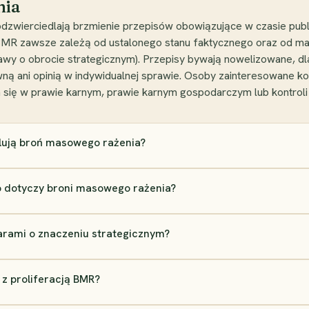
nia
dzwierciedlają brzmienie przepisów obowiązujące w czasie publi
BMR zawsze zależą od ustalonego stanu faktycznego oraz od maj
y o obrocie strategicznym). Przepisy bywają nowelizowane, dl
 prawną ani opinią w indywidualnej sprawie. Osoby zainteresowan
 się w prawie karnym, prawie karnym gospodarczym lub kontroli 
ują broń masowego rażenia?
o dotyczy broni masowego rażenia?
warami o znaczeniu strategicznym?
z proliferacją BMR?