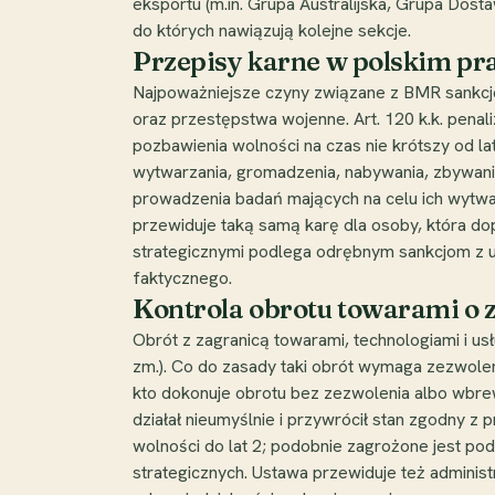
eksportu (m.in. Grupa Australijska, Grupa Do
do których nawiązują kolejne sekcje.
Przepisy karne w polskim pr
Najpoważniejsze czyny związane z BMR sankcjo
oraz przestępstwa wojenne. Art. 120 k.k. pen
pozbawienia wolności na czas nie krótszy od lat
wytwarzania, gromadzenia, nabywania, zbywani
prowadzenia badań mających na celu ich wytwarz
przewiduje taką samą karę dla osoby, która do
strategicznymi podlega odrębnym sankcjom z us
faktycznego.
Kontrola obrotu towarami o 
Obrót z zagranicą towarami, technologiami i us
zm.). Co do zasady taki obrót wymaga zezwoleni
kto dokonuje obrotu bez zezwolenia albo wbre
działał nieumyślnie i przywrócił stan zgodny z
wolności do lat 2; podobnie zagrożone jest p
strategicznych. Ustawa przewiduje też adminis