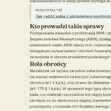
odpowiedzialności w danej sprawie wymaga ana
PRZECZYTAJ TEŻ
Jak radzić sobie z obciążeniem psychic
Kto prowadzi takie sprawy
Postępowania związane z proliferacją BMR i 
Bezpieczeństwa Wewnętrznego (ABW), działają
ustawowych zadań ABW należy m.in. rozpoznaw
nielegalnym wytwarzaniem i obrotem towarami, 
zezwolenia w obrocie produktami podwójnego zas
Rola obrońcy
Niezależnie od ciężaru zarzutów oskarżonemu 
się usunąć wątpliwości na korzyść oskarżonego
obrońcy (art. 6 k.p.k.), oraz prawo do składa
(art. 175 § 1 k.p.k.). W sprawach tego typu ob
bada, czy materiał rzeczywiście był objęty ko
lub błędu co do okoliczności objętej znamieni
przestępstw z rozdziału XVI Kodeksu karnego.