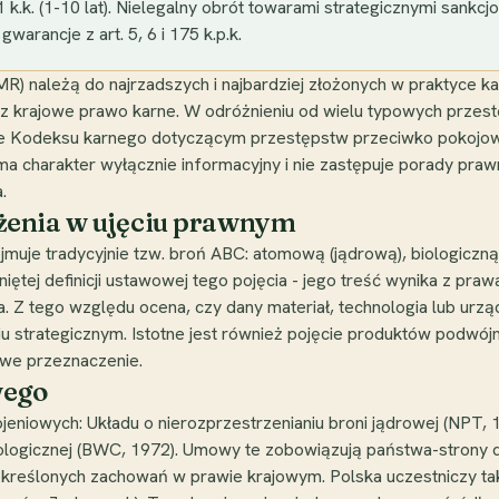
.k. (1-10 lat). Nielegalny obrót towarami strategicznymi sankcjonu
arancje z art. 5, 6 i 175 k.p.k.
) należą do najrzadszych i najbardziej złożonych w praktyce k
z krajowe prawo karne. W odróżnieniu od wielu typowych przestę
e Kodeksu karnego dotyczącym przestępstw przeciwko pokojowi 
 charakter wyłącznie informacyjny i nie zastępuje porady prawn
.
żenia w ujęciu prawnym
uje tradycyjnie tzw. broń ABC: atomową (jądrową), biologiczną 
ętej definicji ustawowej tego pojęcia - jego treść wynika z p
. Z tego względu ocena, czy dany materiał, technologia lub urzą
iu strategicznym. Istotne jest również pojęcie produktów podwójn
owe przeznaczenie.
wego
jeniowych: Układu o nierozprzestrzenianiu broni jądrowej (NPT, 
ologicznej (BWC, 1972). Umowy te zobowiązują państwa-strony do
określonych zachowań w prawie krajowym. Polska uczestniczy t