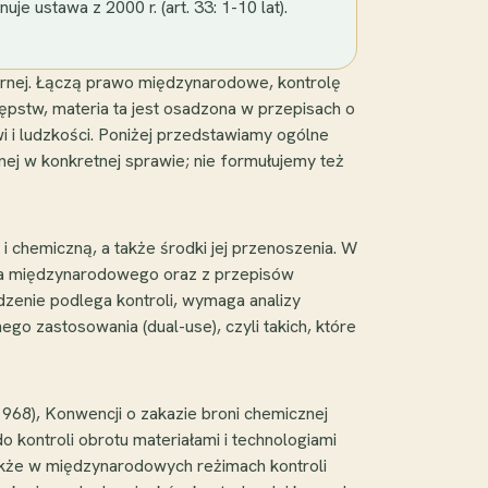
je ustawa z 2000 r. (art. 33: 1-10 lat).
arnej. Łączą prawo międzynarodowe, kontrolę
pstw, materia ta jest osadzona w przepisach o
i ludzkości. Poniżej przedstawiamy ogólne
ej w konkretnej sprawie; nie formułujemy też
i chemiczną, a także środki jej przenoszenia. W
rawa międzynarodowego oraz z przepisów
dzenie podlega kontroli, wymaga analizy
ego zastosowania (dual-use), czyli takich, które
1968), Konwencji o zakazie broni chemicznej
 kontroli obrotu materiałami i technologiami
akże w międzynarodowych reżimach kontroli