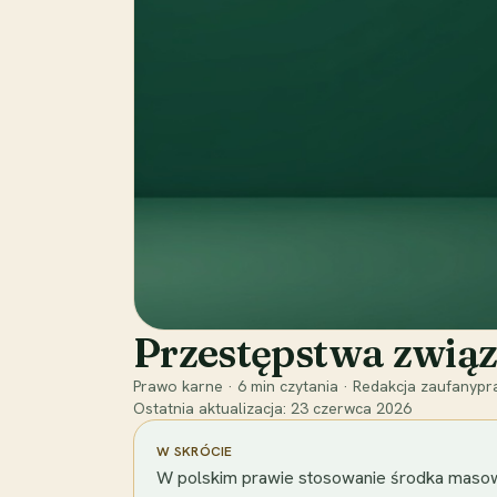
Przestępstwa związ
Prawo karne
·
6
min czytania
·
Redakcja zaufanypra
Ostatnia aktualizacja:
23 czerwca 2026
W SKRÓCIE
W polskim prawie stosowanie środka masowej 