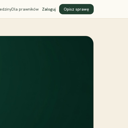
edziny
Dla prawników
Zaloguj
Opisz sprawę