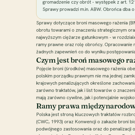
gromadzenie czy obrót - występek z art. 121 k
Sprawy prowadzi m.in. ABW. Obrońca dba o gw
Sprawy dotyczące broni masowego rażenia (BMR
obrotu towarami o znaczeniu strategicznym ora
najwyższym ciężarze gatunkowym - w rozdzial
ramy prawne oraz rolę obrońcy. Opracowanie ma
żadnych zapewnień co do wyniku postępowania
Czym jest broń masowego ra
Pojęcie broni (środków) masowego rażenia obejm
polskim porządku prawnym nie ma jednej zamkni
krajowych penalizujących określone zachowania
zarówno traktatów, jak i list towarów o znaczen
mają zarówno cywilne, jak i potencjalnie wojsk
Ramy prawa międzynarodo
Polska jest stroną kluczowych traktatów rozbro
(CWC, 1993) oraz Konwencji o zakazie broni bi
podwójnego zastosowania oraz do penalizacji 