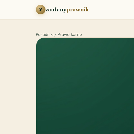
Przejdź do treści
zaufany
prawnik
Z
Poradniki
/
Prawo karne