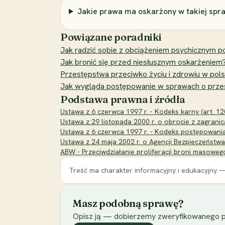
Jakie prawa ma oskarżony w takiej spr
Powiązane poradniki
Jak radzić sobie z obciążeniem psychicznym p
Jak bronić się przed niesłusznym oskarżenie
Przestępstwa przeciwko życiu i zdrowiu w pol
Jak wygląda postępowanie w sprawach o prze
Podstawa prawna i źródła
Ustawa z 6 czerwca 1997 r. - Kodeks karny (art. 120
Ustawa z 29 listopada 2000 r. o obrocie z zagranic
Ustawa z 6 czerwca 1997 r. - Kodeks postępowania 
Ustawa z 24 maja 2002 r. o Agencji Bezpieczeństw
ABW - Przeciwdziałanie proliferacji broni masowego
Treść ma charakter informacyjny i edukacyjny —
Masz podobną sprawę?
Opisz ją — dobierzemy zweryfikowanego p