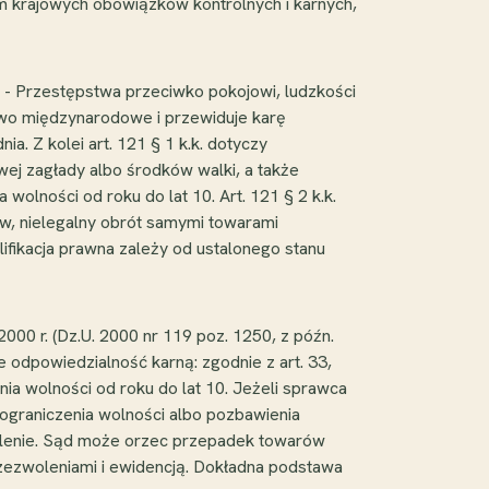
m krajowych obowiązków kontrolnych i karnych,
 - Przestępstwa przeciwko pokojowi, ludzkości
awo międzynarodowe i przewiduje karę
a. Z kolei art. 121 § 1 k.k. dotyczy
ej zagłady albo środków walki, a także
olności od roku do lat 10. Art. 121 § 2 k.k.
ów, nielegalny obrót samymi towarami
ifikacja prawna zależy od ustalonego stanu
000 r. (Dz.U. 2000 nr 119 poz. 1250, z późn.
e odpowiedzialność karną: zgodnie z art. 33,
a wolności od roku do lat 10. Jeżeli sprawca
 ograniczenia wolności albo pozbawienia
wolenie. Sąd może orzec przepadek towarów
 zezwoleniami i ewidencją. Dokładna podstawa