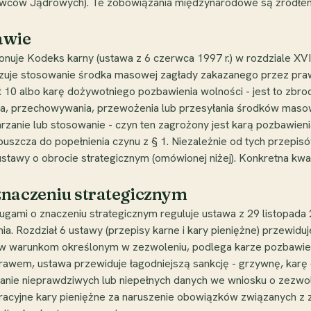
stawców Jądrowych). Te zobowiązania międzynarodowe są źródłe
awie
nuje Kodeks karny (ustawa z 6 czerwca 1997 r.) w rozdziale XVI
alizuje stosowanie środka masowej zagłady zakazanego przez pr
 10 albo karę dożywotniego pozbawienia wolności - jest to zbrodni
a, przechowywania, przewożenia lub przesyłania środków masow
anie lub stosowanie - czyn ten zagrożony jest karą pozbawienia w
puszcza do popełnienia czynu z § 1. Niezależnie od tych przepis
tawy o obrocie strategicznym (omówionej niżej). Konkretna kwal
znaczeniu strategicznym
ługami o znaczeniu strategicznym reguluje ustawa z 29 listopada 2
a. Rozdział 6 ustawy (przepisy karne i kary pieniężne) przewiduj
w warunkom określonym w zezwoleniu, podlega karze pozbawieni
 prawem, ustawa przewiduje łagodniejszą sankcję - grzywnę, karę
odanie nieprawdziwych lub niepełnych danych we wniosku o zez
tracyjne kary pieniężne za naruszenie obowiązków związanych z