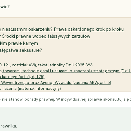
awie?
o niesłusznym oskarżeniu? Prawa oskarżonego krok po kroku
m? Środki prawne wobec fałszywych zarzutów
skim prawie karnym
stępstwa seksualne?
-121, rozdział XVI), tekst jednolity Dz.U.2025.383
ą towarami, technologiami i usługami o znaczeniu strategicznym (Dz.U
karnego (art. 5, 6, 175)
a Wewnętrznego oraz Agencji Wywiadu (zadania ABW, art. 5)
 rażenia (materiał informacyjny)
 nie stanowi porady prawnej. W indywidualnej sprawie skonsultuj się
rawnika.