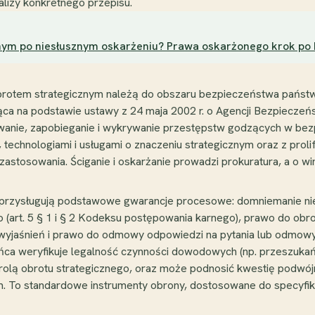
lizy konkretnego przepisu.
znym po niesłusznym oskarżeniu? Prawa oskarżonego krok po
obrotem strategicznym należą do obszaru bezpieczeństwa państ
ca na podstawie ustawy z 24 maja 2002 r. o Agencji Bezpiecze
anie, zapobieganie i wykrywanie przestępstw godzących w bez
technologiami i usługami o znaczeniu strategicznym oraz z proli
tosowania. Ściganie i oskarżanie prowadzi prokuratura, a o win
przysługują podstawowe gwarancje procesowe: domniemanie niew
 (art. 5 § 1 i § 2 Kodeksu postępowania karnego), prawo do ob
nia wyjaśnień i prawo do odmowy odpowiedzi na pytania lub odmo
rońca weryfikuje legalność czynności dowodowych (np. przeszukań,
ntrolą obrotu strategicznego, oraz może podnosić kwestię podwó
em. To standardowe instrumenty obrony, dostosowane do specyfik