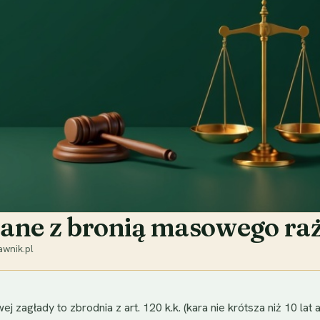
ane z bronią masowego raż
wnik.pl
zagłady to zbrodnia z art. 120 k.k. (kara nie krótsza niż 10 lat 