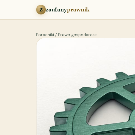
Przejdź do treści
zaufany
prawnik
Z
Poradniki
/
Prawo gospodarcze