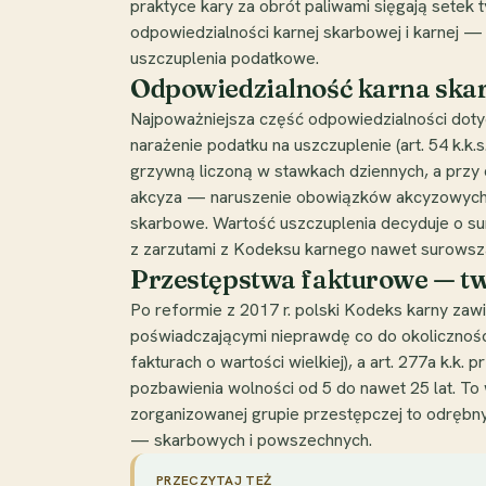
praktyce kary za obrót paliwami sięgają setek 
odpowiedzialności karnej skarbowej i karnej
uszczuplenia podatkowe.
Odpowiedzialność karna skar
Najpoważniejsza część odpowiedzialności doty
narażenie podatku na uszczuplenie (art. 54 k.k.
grzywną liczoną w stawkach dziennych, a przy 
akcyza — naruszenie obowiązków akcyzowych (
skarbowe. Wartość uszczuplenia decyduje o sur
z zarzutami z Kodeksu karnego nawet surowsz
Przestępstwa fakturowe — tw
Po reformie z 2017 r. polski Kodeks karny zaw
poświadczającymi nieprawdę co do okoliczności
fakturach o wartości wielkiej), a art. 277a k.k
pozbawienia wolności od 5 do nawet 25 lat. To
zorganizowanej grupie przestępczej to odrębny
— skarbowych i powszechnych.
PRZECZYTAJ TEŻ