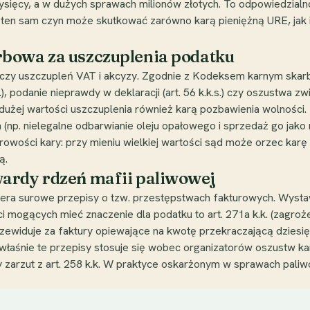
tysięcy, a w dużych sprawach milionów złotych. To odpowiedzial
 — ten sam czyn może skutkować zarówno karą pieniężną URE, j
bowa za uszczuplenia podatku
czy uszczupleń VAT i akcyzy. Zgodnie z Kodeksem karnym skarb
s.), podanie nieprawdy w deklaracji (art. 56 k.k.s.) czy oszustwa 
dużej wartości uszczuplenia również karą pozbawienia wolności
np. nielegalne odbarwianie oleju opałowego i sprzedaż go jak
owości kary: przy mieniu wielkiej wartości sąd może orzec karę 
ą.
ardy rdzeń mafii paliwowej
iera surowe przepisy o tzw. przestępstwach fakturowych. Wystaw
 mogących mieć znaczenie dla podatku to art. 271a k.k. (zagroż
. przewiduje za faktury opiewające na kwotę przekraczającą dziesi
 właśnie te przepisy stosuje się wobec organizatorów oszustw k
 zarzut z art. 258 k.k. W praktyce oskarżonym w sprawach paliwo