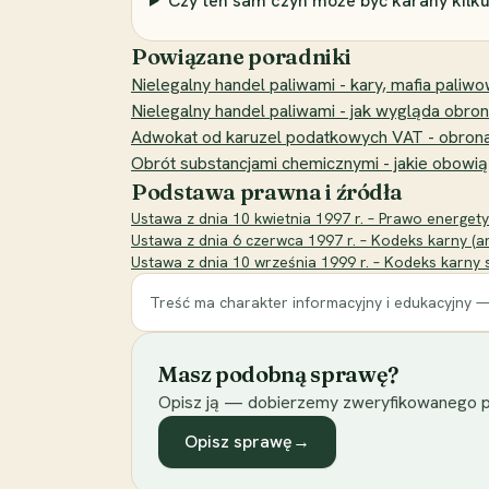
Czy ten sam czyn może być karany kilku
Powiązane poradniki
Nielegalny handel paliwami - kary, mafia paliw
Nielegalny handel paliwami - jak wygląda obrona
Adwokat od karuzel podatkowych VAT - obron
Obrót substancjami chemicznymi - jakie obowią
Podstawa prawna i źródła
Ustawa z dnia 10 kwietnia 1997 r. – Prawo energetyc
Ustawa z dnia 6 czerwca 1997 r. – Kodeks karny (ar
Ustawa z dnia 10 września 1999 r. – Kodeks karny s
Treść ma charakter informacyjny i edukacyjny —
Masz podobną sprawę?
Opisz ją — dobierzemy zweryfikowanego p
Opisz sprawę
→