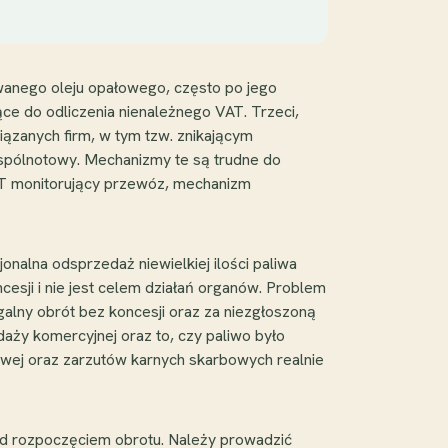
wanego oleju opałowego, często po jego
żące do odliczenia nienależnego VAT. Trzeci,
iązanych firm, w tym tzw. znikającym
wspólnotowy. Mechanizmy te są trudne do
NT monitorujący przewóz, mechanizm
onalna odsprzedaż niewielkiej ilości paliwa
cesji i nie jest celem działań organów. Problem
alny obrót bez koncesji oraz za niezgłoszoną
aży komercyjnej oraz to, czy paliwo było
bowej oraz zarzutów karnych skarbowych realnie
zed rozpoczęciem obrotu. Należy prowadzić