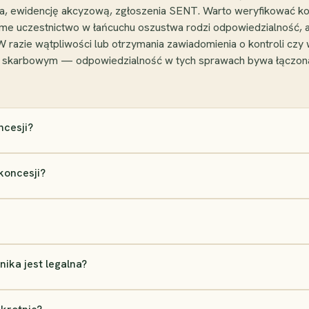
ia, ewidencję akcyzową, zgłoszenia SENT. Warto weryfikować ko
adome uczestnictwo w łańcuchu oszustwa rodzi odpowiedzialność, 
 razie wątpliwości lub otrzymania zawiadomienia o kontroli cz
ym skarbowym — odpowiedzialność w tych sprawach bywa łączona
cesji?
koncesji?
ika jest legalna?