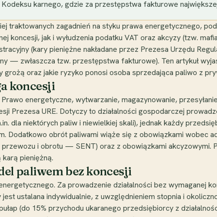
 Kodeksu karnego, gdzie za przestępstwa fakturowe największej w
żniej traktowanych zagadnień na styku prawa energetycznego, p
j koncesji, jak i wyłudzenia podatku VAT oraz akcyzy (tzw. mafi
tracyjny (kary pieniężne nakładane przez Prezesa Urzędu Regula
y — zwłaszcza tzw. przestępstwa fakturowe). Ten artykuł wyjaś
ry grożą oraz jakie ryzyko ponosi osoba sprzedająca paliwo z p
a koncesji
 – Prawo energetyczne, wytwarzanie, magazynowanie, przesyłanie,
esji Prezesa URE. Dotyczy to działalności gospodarczej prowadz
in. dla niektórych paliw i niewielkiej skali), jednak każdy przeds
ym. Dodatkowo obrót paliwami wiąże się z obowiązkami wobec ad
a przewozu i obrotu — SENT) oraz z obowiązkami akcyzowymi. P
 karą pieniężną.
del paliwem bez koncesji
a energetycznego. Za prowadzenie działalności bez wymaganej ko
 jest ustalana indywidualnie, z uwzględnieniem stopnia i okolicz
 pułap (do 15% przychodu ukaranego przedsiębiorcy z działalnoś