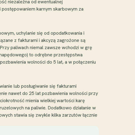
ność niezależna od ewentualnej
ak i postępowaniem karnym skarbowym za
owym, uchylanie się od opodatkowania i
związane z fakturami i akcyzą zagrożone są
. Przy paliwach niemal zawsze wchodzi w grę
o napędowego) to odrębne przestępstwa
pozbawienia wolności do 5 lat, a w połączeniu
ianie lub posługiwanie się fakturami
enie nawet do 25 lat pozbawienia wolności przy
ęciokrotność mienia wielkiej wartości karę
aruzelowych na paliwie. Dodatkowo działanie w
wych stawia się zwykle kilka zarzutów łącznie