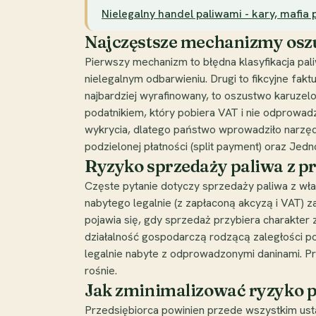
Nielegalny handel paliwami - kary, mafia
Najczęstsze mechanizmy osz
Pierwszy mechanizm to błędna klasyfikacja pa
nielegalnym odbarwieniu. Drugi to fikcyjne fakt
najbardziej wyrafinowany, to oszustwo karuzelo
podatnikiem, który pobiera VAT i nie odprowa
wykrycia, dlatego państwo wprowadziło narzęd
podzielonej płatności (split payment) oraz Jedno
Ryzyko sprzedaży paliwa z 
Częste pytanie dotyczy sprzedaży paliwa z włas
nabytego legalnie (z zapłaconą akcyzą i VAT) z
pojawia się, gdy sprzedaż przybiera charakter
działalność gospodarczą rodzącą zaległości po
legalnie nabyte z odprowadzonymi daninami. Prz
rośnie.
Jak zminimalizować ryzyko 
Przedsiębiorca powinien przede wszystkim usta