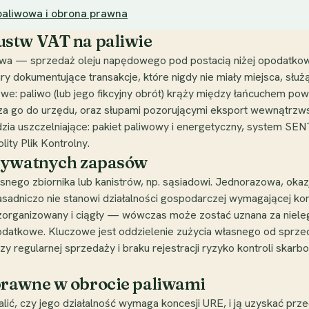
 paliwowa i obrona prawna
ustw VAT na paliwie
liwa — sprzedaż oleju napędowego pod postacią niżej opodatko
ury dokumentujące transakcje, które nigdy nie miały miejsca, słu
we: paliwo (lub jego fikcyjny obrót) krąży między łańcuchem pow
dza go do urzędu, oraz słupami pozorującymi eksport wewnątrz
zia uszczelniające: pakiet paliwowy i energetyczny, system SE
lity Plik Kontrolny.
prywatnych zapasów
nego zbiornika lub kanistrów, np. sąsiadowi. Jednorazowa, okazj
asadniczo nie stanowi działalności gospodarczej wymagającej kon
 zorganizowany i ciągły — wówczas może zostać uznana za nieleg
datkowe. Kluczowe jest oddzielenie zużycia własnego od sprzed
y regularnej sprzedaży i braku rejestracji ryzyko kontroli skar
prawne w obrocie paliwami
lić, czy jego działalność wymaga koncesji URE, i ją uzyskać pr