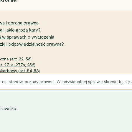
krotnie?
owa i obrona prawna
 i jakie grożą kary?
a w sprawach o wyłudzenia
zki i odpowiedzialność prawna?
zne (art. 32, 56)
t. 271a, 277a, 258)
karbowy (art. 54, 56)
 nie stanowi porady prawnej. W indywidualnej sprawie skonsultuj się
rawnika.