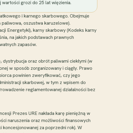
artości grozi do 25 lat więzienia.
odatkowego i karnego skarbowego. Obejmuje
a paliwowa, oszustwa karuzelowe).
cji Energetyki), karny skarbowy (Kodeks karny
nia, na jakich podstawach prawnych
rywatnych zapasów.
 dystrybucja oraz obrót paliwami ciekłymi (w
onej w sposób zorganizowany i ciągły. Prawo
iębiorca powinien zweryfikować, czy jego
ministracji skarbowej, w tym z wpisem do
rowadzenie reglamentowanej działalności bez
ncesji Prezes URE nakłada karę pieniężną w
ności naruszenia oraz możliwości finansowych
ci koncesjonowanej za poprzedni rok). W