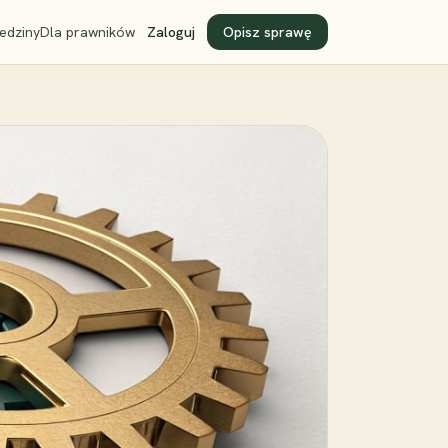
edziny
Dla prawników
Zaloguj
Opisz sprawę