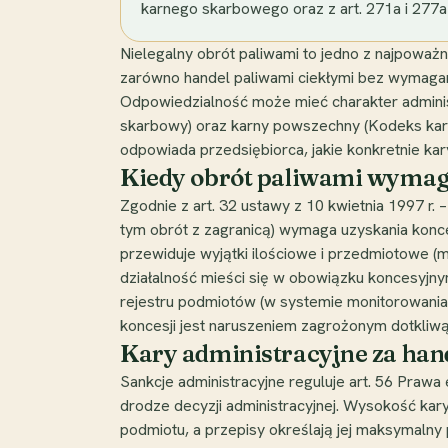
karnego skarbowego oraz z art. 271a i 277a
Nielegalny obrót paliwami to jedno z najpowa
zarówno handel paliwami ciekłymi bez wymagane
Odpowiedzialność może mieć charakter adminis
skarbowy) oraz karny powszechny (Kodeks karn
odpowiada przedsiębiorca, jakie konkretnie ka
Kiedy obrót paliwami wymag
Zgodnie z art. 32 ustawy z 10 kwietnia 1997 r.
tym obrót z zagranicą) wymaga uzyskania konc
przewiduje wyjątki ilościowe i przedmiotowe (m.
działalność mieści się w obowiązku koncesyjn
rejestru podmiotów (w systemie monitorowani
koncesji jest naruszeniem zagrożonym dotkliwą
Kary administracyjne za han
Sankcje administracyjne reguluje art. 56 Praw
drodze decyzji administracyjnej. Wysokość kary
podmiotu, a przepisy określają jej maksymalny