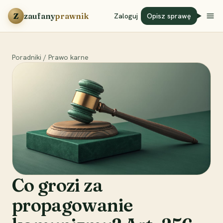
Przejdź do treści
Z
zaufany
prawnik
Zaloguj
Opisz sprawę
Poradniki
/
Prawo karne
Co grozi za
propagowanie