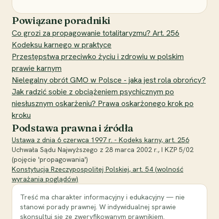
Powiązane poradniki
Co grozi za propagowanie totalitaryzmu? Art. 256
Kodeksu karnego w praktyce
Przestępstwa przeciwko życiu i zdrowiu w polskim
prawie karnym
Nielegalny obrót GMO w Polsce - jaka jest rola obrońcy?
Jak radzić sobie z obciążeniem psychicznym po
niesłusznym oskarżeniu? Prawa oskarżonego krok po
kroku
Podstawa prawna i źródła
Ustawa z dnia 6 czerwca 1997 r. - Kodeks karny, art. 256
Uchwała Sądu Najwyższego z 28 marca 2002 r., I KZP 5/02
(pojęcie 'propagowania')
Konstytucja Rzeczypospolitej Polskiej, art. 54 (wolność
wyrażania poglądów)
Treść ma charakter informacyjny i edukacyjny — nie
stanowi porady prawnej. W indywidualnej sprawie
skonsultuj się ze zweryfikowanym prawnikiem.