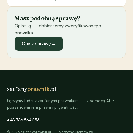
Masz podobną sprawę?
Opisz ją — dobierzemy zweryfikowanego
prawnika.
Opisz sprawę
→
zaufany
prawnik
.pl
Łączymy ludzi z zaufanymi prawnikami — z pomocą AI, z
poszanowaniem prawa i prywatności.
+48 786 564 056
©
2026
zaufanyprawnik.pl — kojarzymy klientów ze