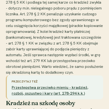
278 § 5 KK i podlega tej samej karze co kradzież zwykła
- dotyczy m.in. nielegalnego poboru prądu z pominięciem
licznika. Art. 278 § 2 KK penalizuje uzyskanie cudzego
programu komputerowego bez zgody uprawnionego w
celu osiągnięcia korzyści majątkowej (pirackie kopiowanie
oprogramowania). Z kolei kradzież karty płatniczej
(bankomatowej, kredytowej) jest traktowana szczególnie
- art. 278 § 1 KK w związku z art. 278 § 5 KK obejmuje
zabór karty uprawniającej do podjęcia pieniędzy z
automatu. Jeśli sprawca następnie wypłaci środki, w grę
wchodzi też art. 279 KK lub przestępstwa przeciwko
obrotowi pieniędzmi. Warto wiedzieć, że samo posłużenie
się skradzioną kartą to dodatkowy czyn.
PRZECZYTAJ TEŻ
Przestępstwa przeciwko mieniu - kradzież,
rozbój, oszustwo i kary (art. 278-294 k.k.)
Kradzież na szkodę osoby