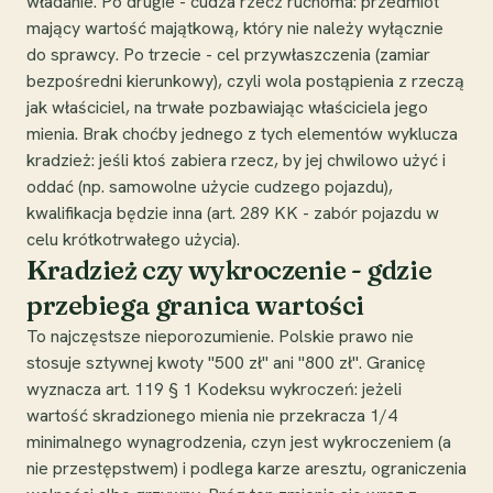
władanie. Po drugie - cudza rzecz ruchoma: przedmiot
mający wartość majątkową, który nie należy wyłącznie
do sprawcy. Po trzecie - cel przywłaszczenia (zamiar
bezpośredni kierunkowy), czyli wola postąpienia z rzeczą
jak właściciel, na trwałe pozbawiając właściciela jego
mienia. Brak choćby jednego z tych elementów wyklucza
kradzież: jeśli ktoś zabiera rzecz, by jej chwilowo użyć i
oddać (np. samowolne użycie cudzego pojazdu),
kwalifikacja będzie inna (art. 289 KK - zabór pojazdu w
celu krótkotrwałego użycia).
Kradzież czy wykroczenie - gdzie
przebiega granica wartości
To najczęstsze nieporozumienie. Polskie prawo nie
stosuje sztywnej kwoty "500 zł" ani "800 zł". Granicę
wyznacza art. 119 § 1 Kodeksu wykroczeń: jeżeli
wartość skradzionego mienia nie przekracza 1/4
minimalnego wynagrodzenia, czyn jest wykroczeniem (a
nie przestępstwem) i podlega karze aresztu, ograniczenia