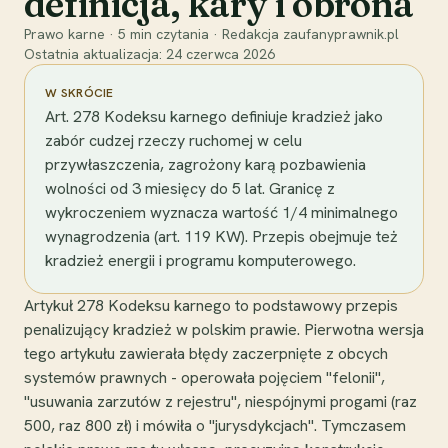
definicja, kary i obrona
Prawo karne
·
5
min czytania
·
Redakcja zaufanyprawnik.pl
Ostatnia aktualizacja:
24 czerwca 2026
W SKRÓCIE
Art. 278 Kodeksu karnego definiuje kradzież jako
zabór cudzej rzeczy ruchomej w celu
przywłaszczenia, zagrożony karą pozbawienia
wolności od 3 miesięcy do 5 lat. Granicę z
wykroczeniem wyznacza wartość 1/4 minimalnego
wynagrodzenia (art. 119 KW). Przepis obejmuje też
kradzież energii i programu komputerowego.
Artykuł 278 Kodeksu karnego to podstawowy przepis
penalizujący kradzież w polskim prawie. Pierwotna wersja
tego artykułu zawierała błędy zaczerpnięte z obcych
systemów prawnych - operowała pojęciem "felonii",
"usuwania zarzutów z rejestru", niespójnymi progami (raz
500, raz 800 zł) i mówiła o "jurysdykcjach". Tymczasem