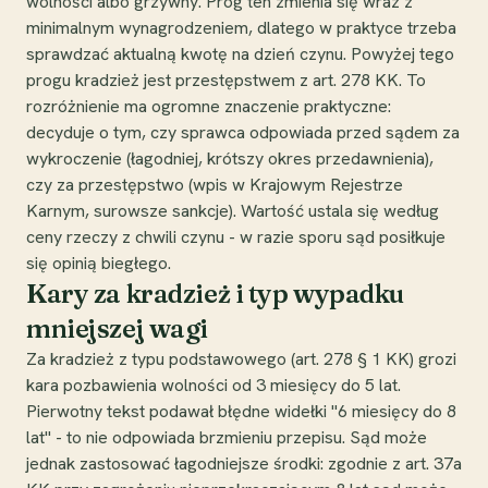
wolności albo grzywny. Próg ten zmienia się wraz z
minimalnym wynagrodzeniem, dlatego w praktyce trzeba
sprawdzać aktualną kwotę na dzień czynu. Powyżej tego
progu kradzież jest przestępstwem z art. 278 KK. To
rozróżnienie ma ogromne znaczenie praktyczne:
decyduje o tym, czy sprawca odpowiada przed sądem za
wykroczenie (łagodniej, krótszy okres przedawnienia),
czy za przestępstwo (wpis w Krajowym Rejestrze
Karnym, surowsze sankcje). Wartość ustala się według
ceny rzeczy z chwili czynu - w razie sporu sąd posiłkuje
się opinią biegłego.
Kary za kradzież i typ wypadku
mniejszej wagi
Za kradzież z typu podstawowego (art. 278 § 1 KK) grozi
kara pozbawienia wolności od 3 miesięcy do 5 lat.
Pierwotny tekst podawał błędne widełki "6 miesięcy do 8
lat" - to nie odpowiada brzmieniu przepisu. Sąd może
jednak zastosować łagodniejsze środki: zgodnie z art. 37a