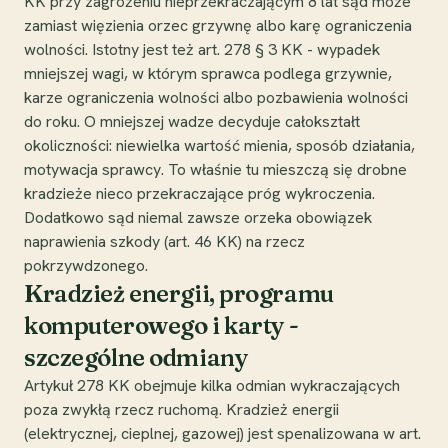
KK przy zagrożeniu nieprzekraczającym 8 lat sąd może
zamiast więzienia orzec grzywnę albo karę ograniczenia
wolności. Istotny jest też art. 278 § 3 KK - wypadek
mniejszej wagi, w którym sprawca podlega grzywnie,
karze ograniczenia wolności albo pozbawienia wolności
do roku. O mniejszej wadze decyduje całokształt
okoliczności: niewielka wartość mienia, sposób działania,
motywacja sprawcy. To właśnie tu mieszczą się drobne
kradzieże nieco przekraczające próg wykroczenia.
Dodatkowo sąd niemal zawsze orzeka obowiązek
naprawienia szkody (art. 46 KK) na rzecz
pokrzywdzonego.
Kradzież energii, programu
komputerowego i karty -
szczególne odmiany
Artykuł 278 KK obejmuje kilka odmian wykraczających
poza zwykłą rzecz ruchomą. Kradzież energii
(elektrycznej, cieplnej, gazowej) jest spenalizowana w art.