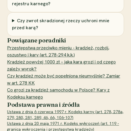
rejestru karnego?
Czy zwrot skradzionej rzeczy uchroni mnie
przed karą?
Powiązane poradniki
Przestępstwa przeciwko mieniu - kradzież, rozbój,
oszustwo i kary (art. 278-294 k.k.)
Kradzież powyżej 1000 zł – jaka kara grozi i od czego
zależy wyrok?
Czy kradzież może być popełniona nieumyślnie? Zamiar
w art. 278 KK
Co grozi za kradzież samochodu w Polsce? Kary z
Kodeksu karnego
Podstawa prawna i źródła
Ustawa z dnia 6 czerwca 1997 r. Kodeks karny (art. 278, 278a,
279, 280, 281, 289, 46, 66, 106-107)
Ustawa z dnia 20 maja 1971 r. Kodeks wykroczeń (art. 119 -
granica wykroczenia i przestępstwa kradzieży)