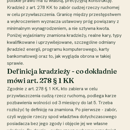
polskie prawo ma tu własną, precyzyjną konstrukcję.
Kradzież z art. 278 KK to zabór cudzej rzeczy ruchomej
w celu przywłaszczenia. Granicę między przestępstwem
a wykroczeniem wyznacza ustawowy próg powiązany z
minimalnym wynagrodzeniem, a nie sztywna kwota.
Poniżej wyjaśniamy znamiona kradzieży, realne kary, typy
kwalifikowane i uprzywilejowane, szczególne odmiany
(kradzież energii, programu komputerowego, karty
bankomatowej) oraz to, jak wygląda obrona w takiej
sprawie.
Definicja kradzieży - co dokładnie
mówi art. 278 § 1 KK
Zgodnie z art. 278 § 1 KK, kto zabiera w celu
przywłaszczenia cudzą rzecz ruchomą, podlega karze
pozbawienia wolności od 3 miesięcy do lat 5. Trzeba
rozłożyć tę definicję na znamiona. Po pierwsze - zabór,
czyli wyjęcie rzeczy spod władztwa dotychczasowego
posiadacza bez jego zgody i objęcie jej we własne