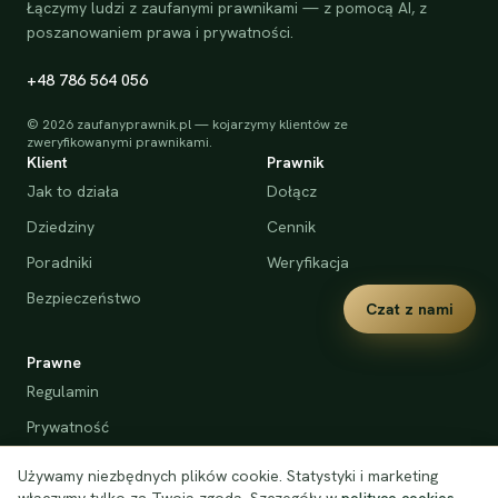
Łączymy ludzi z zaufanymi prawnikami — z pomocą AI, z
poszanowaniem prawa i prywatności.
+48 786 564 056
©
2026
zaufanyprawnik.pl — kojarzymy klientów ze
zweryfikowanymi prawnikami.
Klient
Prawnik
Jak to działa
Dołącz
Dziedziny
Cennik
Poradniki
Weryfikacja
Bezpieczeństwo
Czat z nami
Prawne
Regulamin
Prywatność
Cookies
Używamy niezbędnych plików cookie. Statystyki i marketing
Deklaracja dostępności