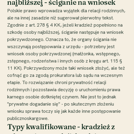
najbliższej - ściganie na wniosek
Polskie prawo wprowadza wyjątek dla relacji rodzinnych,
ale na innej zasadzie niż sugerował pierwotny tekst.
Zgodnie z art. 278 § 4 KK, jeżeli kradzież popełniono na
szkodę osoby najbliższej, ściganie następuje na wniosek
pokrzywdzonego. Oznacza to, że organy ścigania nie
wszczynają postępowania z urzędu - potrzebny jest
wniosek osoby pokrzywdzonej (małżonka, wstępnego,
zstępnego, rodzeństwa i innych osób z kręgu art. 115 §
11 KK). Pokrzywdzony może taki wniosek złożyć, ale też
cofnąć go za zgodą prokuratora lub sądu na wczesnym
etapie. To rozwiązanie chroni prywatność relacji
rodzinnych i pozostawia decyzję o uruchomieniu prawa
karnego osobie dotkniętej czynem. Nie jest to jednak
"prywatne dogadanie się" - po skutecznym złożeniu
wniosku sprawa toczy się jak każde inne postępowanie
publicznoskargowe.
Typy kwalifikowane - kradzież z