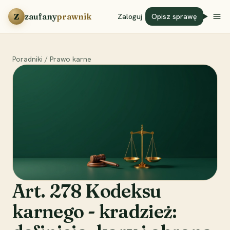
Przejdź do treści
Z
zaufany
prawnik
Zaloguj
Opisz sprawę
Poradniki
/
Prawo karne
Art. 278 Kodeksu
karnego - kradzież: