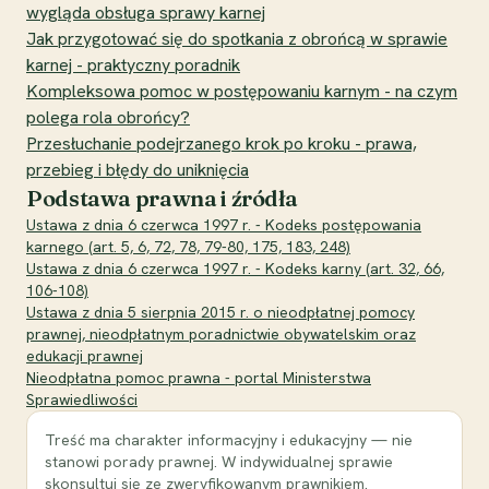
wygląda obsługa sprawy karnej
Jak przygotować się do spotkania z obrońcą w sprawie
karnej - praktyczny poradnik
Kompleksowa pomoc w postępowaniu karnym - na czym
polega rola obrońcy?
Przesłuchanie podejrzanego krok po kroku - prawa,
przebieg i błędy do uniknięcia
Podstawa prawna i źródła
Ustawa z dnia 6 czerwca 1997 r. - Kodeks postępowania
karnego (art. 5, 6, 72, 78, 79-80, 175, 183, 248)
Ustawa z dnia 6 czerwca 1997 r. - Kodeks karny (art. 32, 66,
106-108)
Ustawa z dnia 5 sierpnia 2015 r. o nieodpłatnej pomocy
prawnej, nieodpłatnym poradnictwie obywatelskim oraz
edukacji prawnej
Nieodpłatna pomoc prawna - portal Ministerstwa
Sprawiedliwości
Treść ma charakter informacyjny i edukacyjny — nie
stanowi porady prawnej. W indywidualnej sprawie
skonsultuj się ze zweryfikowanym prawnikiem.