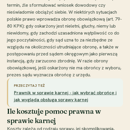
termin, źle sformułować wniosek dowodowy czy
nieświadomie obciążyć siebie. W niektórych sytuacjach
polskie prawo wprowadza obronę obowiązkową (art. 79-
80 KPK): gdy oskarżony jest nieletni, głuchy, niemy lub
niewidomy, gdy zachodzi uzasadniona wątpliwość co do
jego poczytalności, gdy sąd uzna to za niezbędne ze
względu na okoliczności utrudniające obronę, a także w
postępowaniu przed sądem okręgowym jako pierwszą
instancją, gdy zarzucono zbrodnię. W razie obrony
obowiązkowej, jeśli oskarżony nie ma obrońcy z wyboru,
prezes sądu wyznacza obrońcę z urzędu.
PRZECZYTAJ TEŻ
Prawnik w sprawie karnej - jak wybrać obrońcę i
jak wygląda obsługa sprawy karnej
Ile kosztuje pomoc prawna w
sprawie karnej
Koszty zależą od rodzaju sprawy, jej skomplikowania,