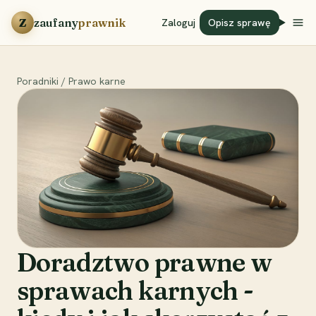
Przejdź do treści
Z
zaufany
prawnik
Zaloguj
Opisz sprawę
Poradniki
/
Prawo karne
Doradztwo prawne w
sprawach karnych -