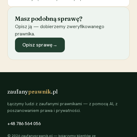
Masz podobną sprawę?
Opisz ją — dobierzemy zweryfikowanego
prawnika.
Opisz sprawę
→
zaufany
prawnik
.pl
Łączymy ludzi z zaufanymi prawnikami — z pomocą AI, z
poszanowaniem prawa i prywatności.
+48 786 564 056
©
2026
zaufanyprawnik.pl — kojarzymy klientów ze