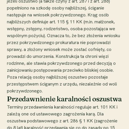
jeżeli oszustwo (a także czyny z art. 287 i z art. 288)
popełniono na szkodę osoby najbliższej, ściganie
następuje na wniosek pokrzywdzonego. Krąg osób
najbliższych definiuje art. 115 § 11 KK (m.in. małżonek,
wstępny, zstępny, rodzeństwo, osoba pozostająca we
wspólnym pożyciu). Oznacza to, że bez złożenia wniosku
przez pokrzywdzonego prokuratura nie poprowadzi
sprawy, a złożony wniosek może zostać cofnięty, co
prowadzi do umorzenia. Konstrukcja ta chroni więzi
rodzinne, ale stawia pokrzywdzonego przed decyzją o
zainicjowaniu postępowania przeciwko bliskiej osobie.
Poza relacją osoby najbliższej oszustwo pozostaje
przestępstwem ściganym z urzędu, niezależnie od woli
pokrzywdzonego.
Przedawnienie karalności oszustwa
Terminy przedawnienia karalności reguluje art. 101 KK i
zależą one od ustawowego zagrożenia karą. Dla
oszustwa podstawowego z art. 286 § 1 KK (zagrożenie
do 8 lat) karalność przedawnia się co do zasady po 15