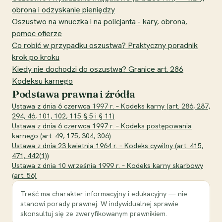
obrona i odzyskanie pieniędzy
Oszustwo na wnuczka i na policjanta - kary, obrona,
pomoc ofierze
Co robić w przypadku oszustwa? Praktyczny poradnik
krok po kroku
Kiedy nie dochodzi do oszustwa? Granice art. 286
Kodeksu karnego
Podstawa prawna i źródła
Ustawa z dnia 6 czerwca 1997 r. – Kodeks karny (art. 286, 287,
294, 46, 101, 102, 115 § 5 i § 11)
Ustawa z dnia 6 czerwca 1997 r. – Kodeks postępowania
karnego (art. 49, 175, 304, 306)
Ustawa z dnia 23 kwietnia 1964 r. – Kodeks cywilny (art. 415,
471, 442(1))
Ustawa z dnia 10 września 1999 r. – Kodeks karny skarbowy
(art. 56)
Treść ma charakter informacyjny i edukacyjny — nie
stanowi porady prawnej. W indywidualnej sprawie
skonsultuj się ze zweryfikowanym prawnikiem.