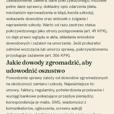
zawiadomienie zawiera: dane pokrzywdzonego, możliwie
pełne dane sprawcy, dokładny opis zdarzenia (data,
mechanizm wprowadzenia w błąd, kwota szkody),
wskazanie dowodów oraz wniosek o ściganie i
naprawienie szkody. Warto od razu zastrzec status
pokrzywdzonego jako strony postępowania (art. 49 KPK),
co daje prawo wglądu w akta, składania wniosków
dowodowych i zażaleń na umorzenie. Jeśli prokurator
odmówi wszczęcia lub umorzy sprawę, pokrzywdzonemu
przysługuje zażalenie (art. 306 KPK).
Jakie dowody zgromadzić, aby
udowodnić oszustwo
Powodzenie sprawy zależy od dowodów zgromadzonych
na okoliczność zamiaru i szkody. Najważniejsze to:
umowy, faktury, regulaminy, potwierdzenia przelewów i
wyciągi bankowe pokazujące przepływ pieniędzy;
korespondencja (e-maile, SMS, wiadomości z
komunikatorów, ogłoszenia, screeny aukcji)