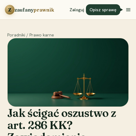
Przejdź do treści
Z
zaufany
prawnik
Zaloguj
Opisz sprawę
Poradniki
/
Prawo karne
Jak ścigać oszustwo z
art. 286 KK?