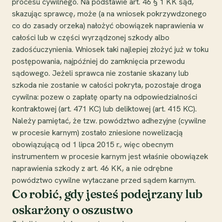
procesu cywilnego. Na podstawie art. 46 § 1 KK sąd,
skazując sprawcę, może (a na wniosek pokrzywdzonego
co do zasady orzeka) nałożyć obowiązek naprawienia w
całości lub w części wyrządzonej szkody albo
zadośćuczynienia. Wniosek taki najlepiej złożyć już w toku
postępowania, najpóźniej do zamknięcia przewodu
sądowego. Jeżeli sprawca nie zostanie skazany lub
szkoda nie zostanie w całości pokryta, pozostaje droga
cywilna: pozew o zapłatę oparty na odpowiedzialności
kontraktowej (art. 471 KC) lub deliktowej (art. 415 KC).
Należy pamiętać, że tzw. powództwo adhezyjne (cywilne
w procesie karnym) zostało zniesione nowelizacją
obowiązującą od 1 lipca 2015 r., więc obecnym
instrumentem w procesie karnym jest właśnie obowiązek
naprawienia szkody z art. 46 KK, a nie odrębne
powództwo cywilne wytaczane przed sądem karnym.
Co robić, gdy jesteś podejrzany lub
oskarżony o oszustwo