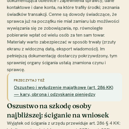
dokumentująca obietnice i zapewnienia sprawcy; dane
kontaktowe i dane konta, na które trafiły środki; zeznania
świadków transakcji. Cenne są dowody świadczące, że
sprawca już na początku nie miał zamiaru lub możliwości
wywiązania się ze zobowiązania, np. równoległe
pobieranie wpłat od wielu osób za ten sam towar.
Materiały warto zabezpieczać w sposób trwały (zrzuty
ekranu z widoczną datą, eksport wiadomości). Im
pełniejszą dokumentację dostarczy pokrzywdzony, tym
sprawniej organy ścigania ustalą znamiona czynu i
sprawcę.
PRZECZYTAJ TEŻ
Oszustwo i wyłudzenie majątkowe (art. 286 KK)
— kary, obrona i odzyskanie pieniędzy
Oszustwo na szkodę osoby
najbliższej: ściganie na wniosek
Wyjątek od ścigania z urzędu przewiduje art. 286 § 4 KK: