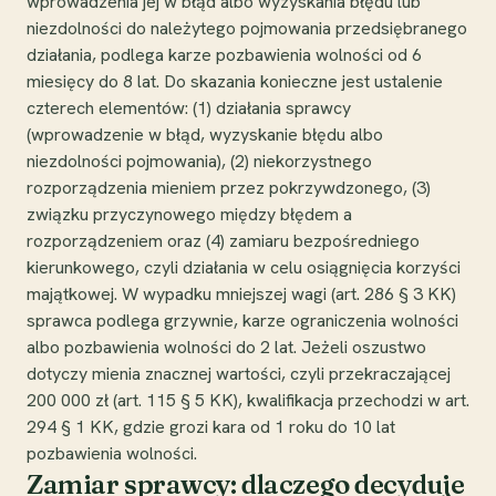
wprowadzenia jej w błąd albo wyzyskania błędu lub
niezdolności do należytego pojmowania przedsiębranego
działania, podlega karze pozbawienia wolności od 6
miesięcy do 8 lat. Do skazania konieczne jest ustalenie
czterech elementów: (1) działania sprawcy
(wprowadzenie w błąd, wyzyskanie błędu albo
niezdolności pojmowania), (2) niekorzystnego
rozporządzenia mieniem przez pokrzywdzonego, (3)
związku przyczynowego między błędem a
rozporządzeniem oraz (4) zamiaru bezpośredniego
kierunkowego, czyli działania w celu osiągnięcia korzyści
majątkowej. W wypadku mniejszej wagi (art. 286 § 3 KK)
sprawca podlega grzywnie, karze ograniczenia wolności
albo pozbawienia wolności do 2 lat. Jeżeli oszustwo
dotyczy mienia znacznej wartości, czyli przekraczającej
200 000 zł (art. 115 § 5 KK), kwalifikacja przechodzi w art.
294 § 1 KK, gdzie grozi kara od 1 roku do 10 lat
pozbawienia wolności.
Zamiar sprawcy: dlaczego decyduje