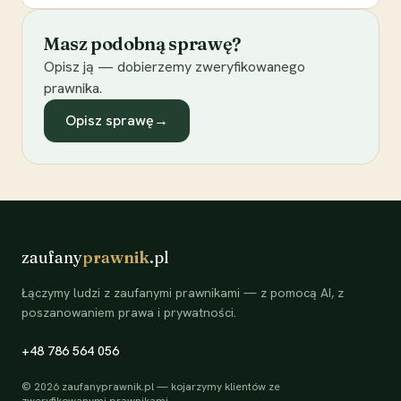
Masz podobną sprawę?
Opisz ją — dobierzemy zweryfikowanego
prawnika.
Opisz sprawę
→
zaufany
prawnik
.pl
Łączymy ludzi z zaufanymi prawnikami — z pomocą AI, z
poszanowaniem prawa i prywatności.
+48 786 564 056
©
2026
zaufanyprawnik.pl — kojarzymy klientów ze
zweryfikowanymi prawnikami.