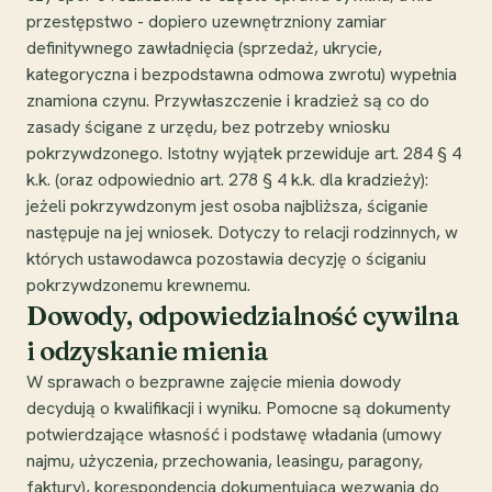
przestępstwo - dopiero uzewnętrzniony zamiar
definitywnego zawładnięcia (sprzedaż, ukrycie,
kategoryczna i bezpodstawna odmowa zwrotu) wypełnia
znamiona czynu. Przywłaszczenie i kradzież są co do
zasady ścigane z urzędu, bez potrzeby wniosku
pokrzywdzonego. Istotny wyjątek przewiduje art. 284 § 4
k.k. (oraz odpowiednio art. 278 § 4 k.k. dla kradzieży):
jeżeli pokrzywdzonym jest osoba najbliższa, ściganie
następuje na jej wniosek. Dotyczy to relacji rodzinnych, w
których ustawodawca pozostawia decyzję o ściganiu
pokrzywdzonemu krewnemu.
Dowody, odpowiedzialność cywilna
i odzyskanie mienia
W sprawach o bezprawne zajęcie mienia dowody
decydują o kwalifikacji i wyniku. Pomocne są dokumenty
potwierdzające własność i podstawę władania (umowy
najmu, użyczenia, przechowania, leasingu, paragony,
faktury), korespondencja dokumentująca wezwania do