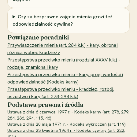
Czy za bezprawne zajęcie mienia grozi też
odpowiedzialność cywilna?
Powiązane poradniki
Przywłaszczenie mienia (art. 284 k.k.) - kary, obrona i
różnica wobec kradzieży
Przestępstwa przeciwko mieniu (rozdział XXXV k.k.) -
rodzaje, znamiona i kary
Przestępstwa przeciwko mieniu - kary, progi wartości i
odpowiedzialność (Kodeks karny)
Przestępstwa przeciwko mieniu - kradzież, rozbój,
oszustwo i kary (art. 278-294 k.k.)
Podstawa prawna i źródła
Ustawa z dnia 6 czerwca 1997 r. - Kodeks karny (art. 278, 279,
284, 286, 294, 115, 46)
Ustawa z dnia 20 maja 1971 r. - Kodeks wykroczeń (art. 119)
Ustawa z dnia 23 kwietnia 1964 r. - Kodeks cywilny (art. 222,
415)