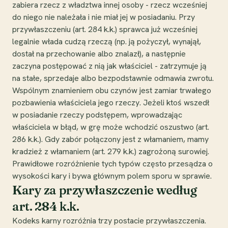
zabiera rzecz z władztwa innej osoby - rzecz wcześniej
do niego nie należała i nie miał jej w posiadaniu. Przy
przywłaszczeniu (art. 284 k.k.) sprawca już wcześniej
legalnie włada cudzą rzeczą (np. ją pożyczył, wynajął,
dostał na przechowanie albo znalazł), a następnie
zaczyna postępować z nią jak właściciel - zatrzymuje ją
na stałe, sprzedaje albo bezpodstawnie odmawia zwrotu.
Wspólnym znamieniem obu czynów jest zamiar trwałego
pozbawienia właściciela jego rzeczy. Jeżeli ktoś wszedł
w posiadanie rzeczy podstępem, wprowadzając
właściciela w błąd, w grę może wchodzić oszustwo (art.
286 k.k.). Gdy zabór połączony jest z włamaniem, mamy
kradzież z włamaniem (art. 279 k.k.) zagrożoną surowiej.
Prawidłowe rozróżnienie tych typów często przesądza o
wysokości kary i bywa głównym polem sporu w sprawie.
Kary za przywłaszczenie według
art. 284 k.k.
Kodeks karny rozróżnia trzy postacie przywłaszczenia.