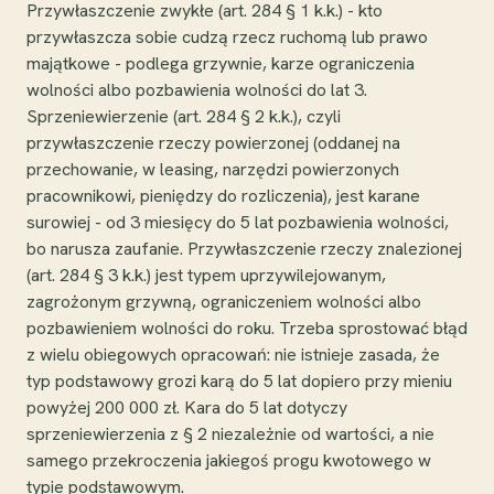
Przywłaszczenie zwykłe (art. 284 § 1 k.k.) - kto
przywłaszcza sobie cudzą rzecz ruchomą lub prawo
majątkowe - podlega grzywnie, karze ograniczenia
wolności albo pozbawienia wolności do lat 3.
Sprzeniewierzenie (art. 284 § 2 k.k.), czyli
przywłaszczenie rzeczy powierzonej (oddanej na
przechowanie, w leasing, narzędzi powierzonych
pracownikowi, pieniędzy do rozliczenia), jest karane
surowiej - od 3 miesięcy do 5 lat pozbawienia wolności,
bo narusza zaufanie. Przywłaszczenie rzeczy znalezionej
(art. 284 § 3 k.k.) jest typem uprzywilejowanym,
zagrożonym grzywną, ograniczeniem wolności albo
pozbawieniem wolności do roku. Trzeba sprostować błąd
z wielu obiegowych opracowań: nie istnieje zasada, że
typ podstawowy grozi karą do 5 lat dopiero przy mieniu
powyżej 200 000 zł. Kara do 5 lat dotyczy
sprzeniewierzenia z § 2 niezależnie od wartości, a nie
samego przekroczenia jakiegoś progu kwotowego w
typie podstawowym.