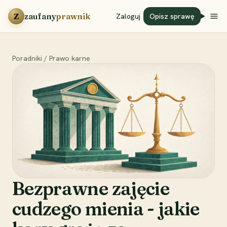
Przejdź do treści
Z
zaufany
prawnik
Zaloguj
Opisz sprawę
Poradniki
/
Prawo karne
Bezprawne zajęcie
cudzego mienia - jakie