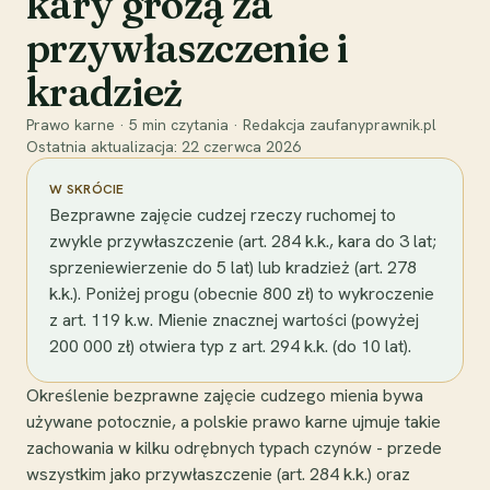
kary grożą za
przywłaszczenie i
kradzież
Prawo karne
·
5
min czytania
·
Redakcja zaufanyprawnik.pl
Ostatnia aktualizacja:
22 czerwca 2026
W SKRÓCIE
Bezprawne zajęcie cudzej rzeczy ruchomej to
zwykle przywłaszczenie (art. 284 k.k., kara do 3 lat;
sprzeniewierzenie do 5 lat) lub kradzież (art. 278
k.k.). Poniżej progu (obecnie 800 zł) to wykroczenie
z art. 119 k.w. Mienie znacznej wartości (powyżej
200 000 zł) otwiera typ z art. 294 k.k. (do 10 lat).
Określenie bezprawne zajęcie cudzego mienia bywa
używane potocznie, a polskie prawo karne ujmuje takie
zachowania w kilku odrębnych typach czynów - przede
wszystkim jako przywłaszczenie (art. 284 k.k.) oraz