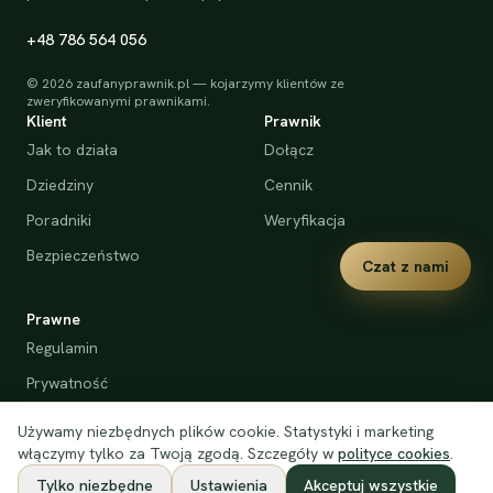
+48 786 564 056
©
2026
zaufanyprawnik.pl — kojarzymy klientów ze
zweryfikowanymi prawnikami.
Klient
Prawnik
Jak to działa
Dołącz
Dziedziny
Cennik
Poradniki
Weryfikacja
Bezpieczeństwo
Czat z nami
Prawne
Regulamin
Prywatność
Cookies
Używamy niezbędnych plików cookie. Statystyki i marketing
Deklaracja dostępności
włączymy tylko za Twoją zgodą. Szczegóły w
polityce cookies
.
Tylko niezbędne
Ustawienia
Akceptuj wszystkie