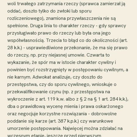
woli trwałego zatrzymania rzeczy (sprawca zamierzał ją
oddać, doszło tylko do zwłoki lub sporu
rozliczeniowego), znamiona przywłaszczenia nie są
spełnione. Druga linia to charakter rzeczy - gdy sprawcy
przysługiwało prawo do rzeczy lub była ona jego
współwłasnością. Trzecia to błąd co do okoliczności (art.
28 k.k.) - usprawiedliwione przekonanie, że ma się prawo
do rzeczy, np. przy niejasnej umowie. Czwarta to
wykazanie, że spór ma w istocie charakter cywilny i
powinien być rozstrzygnięty w postępowaniu cywilnym, a
nie karnym. Adwokat analizuje, czy doszło do
przestępstwa, czy do sporu cywilnego, wnioskuje o
przekwalifikowanie czynu (np. z przestępstwa na
wykroczenie z art. 119 k.w. albo z § 2 na § 1 art. 284 k.k.),
dba o prawidłową wycenę mienia i prawa oskarżonego
oraz negocjuje korzystne rozwiązania - dobrowolne
poddanie się karze (art. 387 k.p.k.) czy warunkowe
umorzenie postępowania. Najwięcej można zdziałać na
wczesnym etapie, jeszcze przed pierwszym