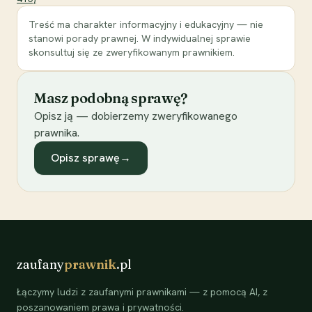
Treść ma charakter informacyjny i edukacyjny — nie
stanowi porady prawnej. W indywidualnej sprawie
skonsultuj się ze zweryfikowanym prawnikiem.
Masz podobną sprawę?
Opisz ją — dobierzemy zweryfikowanego
prawnika.
Opisz sprawę
→
zaufany
prawnik
.pl
Łączymy ludzi z zaufanymi prawnikami — z pomocą AI, z
poszanowaniem prawa i prywatności.