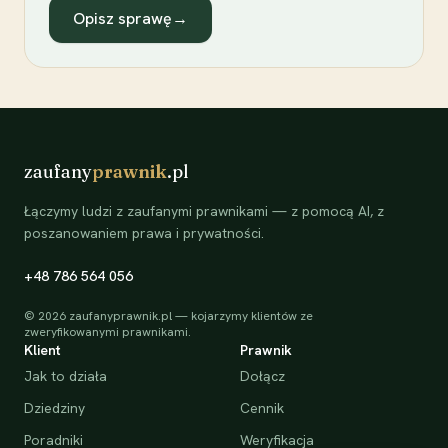
Opisz sprawę
→
zaufany
prawnik
.pl
Łączymy ludzi z zaufanymi prawnikami — z pomocą AI, z
poszanowaniem prawa i prywatności.
+48 786 564 056
©
2026
zaufanyprawnik.pl — kojarzymy klientów ze
zweryfikowanymi prawnikami.
Klient
Prawnik
Jak to działa
Dołącz
Dziedziny
Cennik
Poradniki
Weryfikacja