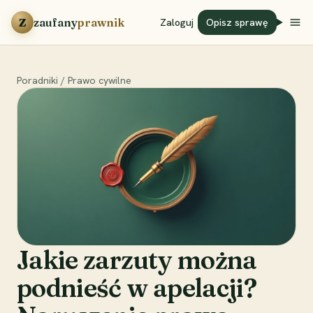
Przejdź do treści
Z
zaufany
prawnik
Zaloguj
Opisz sprawę
Poradniki
/
Prawo cywilne
Jakie zarzuty można
podnieść w apelacji?