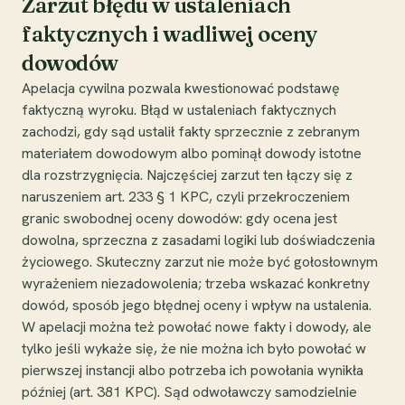
Zarzut błędu w ustaleniach
faktycznych i wadliwej oceny
dowodów
Apelacja cywilna pozwala kwestionować podstawę
faktyczną wyroku. Błąd w ustaleniach faktycznych
zachodzi, gdy sąd ustalił fakty sprzecznie z zebranym
materiałem dowodowym albo pominął dowody istotne
dla rozstrzygnięcia. Najczęściej zarzut ten łączy się z
naruszeniem art. 233 § 1 KPC, czyli przekroczeniem
granic swobodnej oceny dowodów: gdy ocena jest
dowolna, sprzeczna z zasadami logiki lub doświadczenia
życiowego. Skuteczny zarzut nie może być gołosłownym
wyrażeniem niezadowolenia; trzeba wskazać konkretny
dowód, sposób jego błędnej oceny i wpływ na ustalenia.
W apelacji można też powołać nowe fakty i dowody, ale
tylko jeśli wykaże się, że nie można ich było powołać w
pierwszej instancji albo potrzeba ich powołania wynikła
później (art. 381 KPC). Sąd odwoławczy samodzielnie