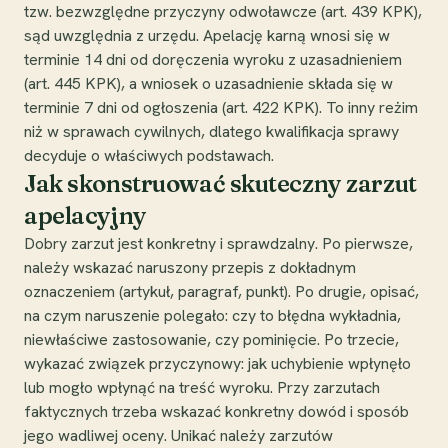
tzw. bezwzględne przyczyny odwoławcze (art. 439 KPK),
sąd uwzględnia z urzędu. Apelację karną wnosi się w
terminie 14 dni od doręczenia wyroku z uzasadnieniem
(art. 445 KPK), a wniosek o uzasadnienie składa się w
terminie 7 dni od ogłoszenia (art. 422 KPK). To inny reżim
niż w sprawach cywilnych, dlatego kwalifikacja sprawy
decyduje o właściwych podstawach.
Jak skonstruować skuteczny zarzut
apelacyjny
Dobry zarzut jest konkretny i sprawdzalny. Po pierwsze,
należy wskazać naruszony przepis z dokładnym
oznaczeniem (artykuł, paragraf, punkt). Po drugie, opisać,
na czym naruszenie polegało: czy to błędna wykładnia,
niewłaściwe zastosowanie, czy pominięcie. Po trzecie,
wykazać związek przyczynowy: jak uchybienie wpłynęło
lub mogło wpłynąć na treść wyroku. Przy zarzutach
faktycznych trzeba wskazać konkretny dowód i sposób
jego wadliwej oceny. Unikać należy zarzutów