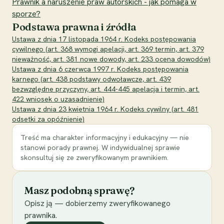
Prawnik a naruszenie praw autorskich - jak pomaga w
sporze?
Podstawa prawna i źródła
Ustawa z dnia 17 listopada 1964 r. Kodeks postępowania
cywilnego (art. 368 wymogi apelacji, art. 369 termin, art. 379
nieważność, art. 381 nowe dowody, art. 233 ocena dowodów)
Ustawa z dnia 6 czerwca 1997 r. Kodeks postępowania
karnego (art. 438 podstawy odwoławcze, art. 439
bezwzględne przyczyny, art. 444-445 apelacja i termin, art.
422 wniosek o uzasadnienie)
Ustawa z dnia 23 kwietnia 1964 r. Kodeks cywilny (art. 481
odsetki za opóźnienie)
Treść ma charakter informacyjny i edukacyjny — nie
stanowi porady prawnej. W indywidualnej sprawie
skonsultuj się ze zweryfikowanym prawnikiem.
Masz podobną sprawę?
Opisz ją — dobierzemy zweryfikowanego
prawnika.