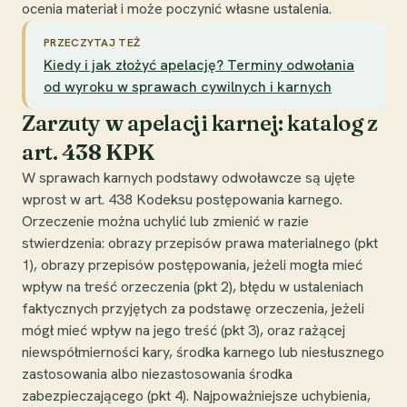
ocenia materiał i może poczynić własne ustalenia.
PRZECZYTAJ TEŻ
Kiedy i jak złożyć apelację? Terminy odwołania
od wyroku w sprawach cywilnych i karnych
Zarzuty w apelacji karnej: katalog z
art. 438 KPK
W sprawach karnych podstawy odwoławcze są ujęte
wprost w art. 438 Kodeksu postępowania karnego.
Orzeczenie można uchylić lub zmienić w razie
stwierdzenia: obrazy przepisów prawa materialnego (pkt
1), obrazy przepisów postępowania, jeżeli mogła mieć
wpływ na treść orzeczenia (pkt 2), błędu w ustaleniach
faktycznych przyjętych za podstawę orzeczenia, jeżeli
mógł mieć wpływ na jego treść (pkt 3), oraz rażącej
niewspółmierności kary, środka karnego lub niesłusznego
zastosowania albo niezastosowania środka
zabezpieczającego (pkt 4). Najpoważniejsze uchybienia,