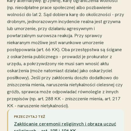
kary alternatywę: grzywnę, karę ograniczenia wolności
(np. nieodpłatne prace społeczne) albo pozbawienie
wolności do lat 2. Sąd dobiera karę do okoliczności - przy
drobnym, jednorazowym incydencie realna jest grzywna
lub umorzenie, przy działaniu agresywnym i
powtarzalnym surowsza reakcja. Przy sprawcy
niekaranym możliwe jest warunkowe umorzenie
postępowania (art. 66 KK). Oba przestępstwa są ścigane
z oskarżenia publicznego - prowadzi je prokurator z
urzędu, a pokrzywdzony nie musi sam wnosić aktu
oskarżenia (może natomiast działać jako oskarżyciel
posiłkowy). Jeśli przy zakłóceniu doszło dodatkowo do
zniszczenia mienia, naruszenia nietykalności cielesnej czy
gróźb, sprawca może odpowiadać równolegle z innych
przepisów (np. art. 288 KK - zniszczenie mienia, art. 217
KK - naruszenie nietykalności).
PRZECZYTAJ TEŻ
Zakłócanie ceremonii religijnych i obraza uczuć
religijnych – art. 195 i 196 KK