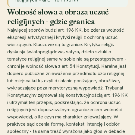
Wolność słowa a obraza uczuć
religijnych - gdzie granica
Najwięcej sporów budzi art. 196 KK, bo zderza wolność
ekspresji artystycznej i krytyki religii z ochroną uczuć
wierzących. Kluczowe są tu granice. Krytyka religii,
dyskusja światopoglądowa, satyra, dzieło sztuki o
tematyce religijnej same w sobie nie są przestępstwem -
chroni je wolność słowa z art. 54 Konstytucji. Karalne jest
dopiero publiczne znieważenie przedmiotu czci religijnej
lub miejsca kultu, czyli działanie poniżające, obraźliwe,
wykraczające poza merytoryczną wypowiedź. Trybunał
Konstytucyjny zajmował się konstytucyjnością art. 196 KK
i utrzymał ten przepis, podkreślając, że ochrona uczuć
religijnych jest dopuszczalnym ograniczeniem wolności
wypowiedzi, o ile czyn ma charakter znieważający. W
praktyce sąd ocenia formę, kontekst, intencję i odbiór
społeczny - ta sama treść wyrażona jako głos w debacie