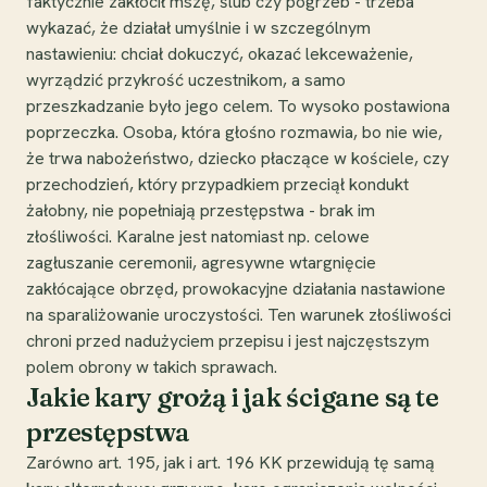
faktycznie zakłócił mszę, ślub czy pogrzeb - trzeba
wykazać, że działał umyślnie i w szczególnym
nastawieniu: chciał dokuczyć, okazać lekceważenie,
wyrządzić przykrość uczestnikom, a samo
przeszkadzanie było jego celem. To wysoko postawiona
poprzeczka. Osoba, która głośno rozmawia, bo nie wie,
że trwa nabożeństwo, dziecko płaczące w kościele, czy
przechodzień, który przypadkiem przeciął kondukt
żałobny, nie popełniają przestępstwa - brak im
złośliwości. Karalne jest natomiast np. celowe
zagłuszanie ceremonii, agresywne wtargnięcie
zakłócające obrzęd, prowokacyjne działania nastawione
na sparaliżowanie uroczystości. Ten warunek złośliwości
chroni przed nadużyciem przepisu i jest najczęstszym
polem obrony w takich sprawach.
Jakie kary grożą i jak ścigane są te
przestępstwa
Zarówno art. 195, jak i art. 196 KK przewidują tę samą