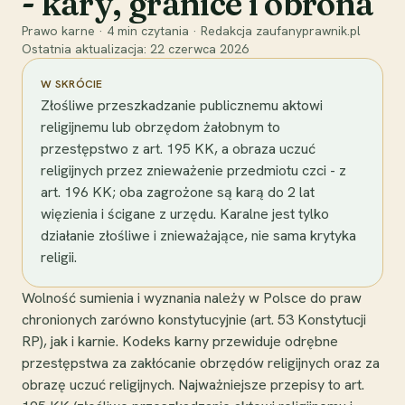
- kary, granice i obrona
Prawo karne
·
4
min czytania
·
Redakcja zaufanyprawnik.pl
Ostatnia aktualizacja:
22 czerwca 2026
W SKRÓCIE
Złośliwe przeszkadzanie publicznemu aktowi
religijnemu lub obrzędom żałobnym to
przestępstwo z art. 195 KK, a obraza uczuć
religijnych przez znieważenie przedmiotu czci - z
art. 196 KK; oba zagrożone są karą do 2 lat
więzienia i ścigane z urzędu. Karalne jest tylko
działanie złośliwe i znieważające, nie sama krytyka
religii.
Wolność sumienia i wyznania należy w Polsce do praw
chronionych zarówno konstytucyjnie (art. 53 Konstytucji
RP), jak i karnie. Kodeks karny przewiduje odrębne
przestępstwa za zakłócanie obrzędów religijnych oraz za
obrazę uczuć religijnych. Najważniejsze przepisy to art.