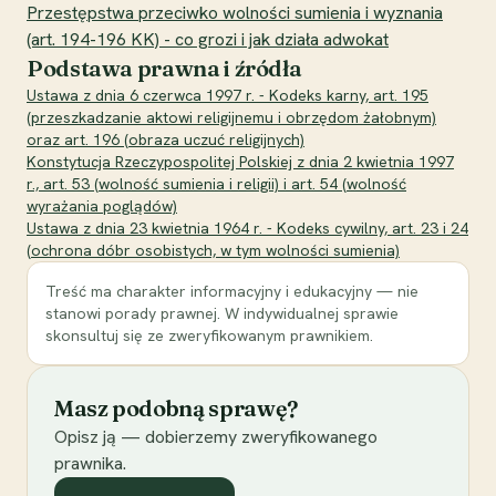
Przestępstwa przeciwko wolności sumienia i wyznania
(art. 194-196 KK) - co grozi i jak działa adwokat
Podstawa prawna i źródła
Ustawa z dnia 6 czerwca 1997 r. - Kodeks karny, art. 195
(przeszkadzanie aktowi religijnemu i obrzędom żałobnym)
oraz art. 196 (obraza uczuć religijnych)
Konstytucja Rzeczypospolitej Polskiej z dnia 2 kwietnia 1997
r., art. 53 (wolność sumienia i religii) i art. 54 (wolność
wyrażania poglądów)
Ustawa z dnia 23 kwietnia 1964 r. - Kodeks cywilny, art. 23 i 24
(ochrona dóbr osobistych, w tym wolności sumienia)
Treść ma charakter informacyjny i edukacyjny — nie
stanowi porady prawnej. W indywidualnej sprawie
skonsultuj się ze zweryfikowanym prawnikiem.
Masz podobną sprawę?
Opisz ją — dobierzemy zweryfikowanego
prawnika.