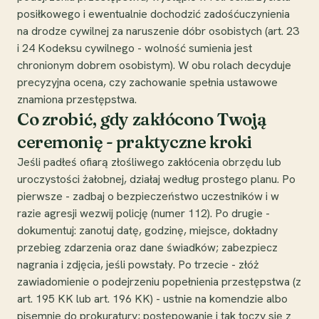
posiłkowego i ewentualnie dochodzić zadośćuczynienia
na drodze cywilnej za naruszenie dóbr osobistych (art. 23
i 24 Kodeksu cywilnego - wolność sumienia jest
chronionym dobrem osobistym). W obu rolach decyduje
precyzyjna ocena, czy zachowanie spełnia ustawowe
znamiona przestępstwa.
Co zrobić, gdy zakłócono Twoją
ceremonię - praktyczne kroki
Jeśli padłeś ofiarą złośliwego zakłócenia obrzędu lub
uroczystości żałobnej, działaj według prostego planu. Po
pierwsze - zadbaj o bezpieczeństwo uczestników i w
razie agresji wezwij policję (numer 112). Po drugie -
dokumentuj: zanotuj datę, godzinę, miejsce, dokładny
przebieg zdarzenia oraz dane świadków; zabezpiecz
nagrania i zdjęcia, jeśli powstały. Po trzecie - złóż
zawiadomienie o podejrzeniu popełnienia przestępstwa (z
art. 195 KK lub art. 196 KK) - ustnie na komendzie albo
pisemnie do prokuratury; postępowanie i tak toczy się z