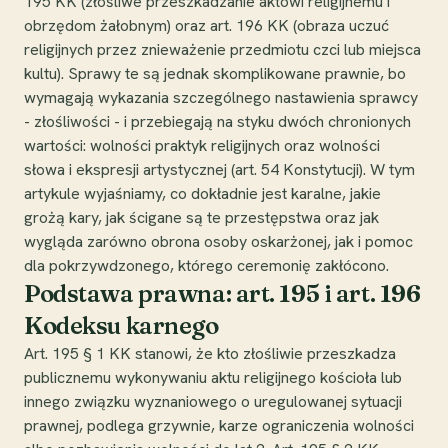
195 KK (złośliwe przeszkadzanie aktowi religijnemu i
obrzędom żałobnym) oraz art. 196 KK (obraza uczuć
religijnych przez znieważenie przedmiotu czci lub miejsca
kultu). Sprawy te są jednak skomplikowane prawnie, bo
wymagają wykazania szczególnego nastawienia sprawcy
- złośliwości - i przebiegają na styku dwóch chronionych
wartości: wolności praktyk religijnych oraz wolności
słowa i ekspresji artystycznej (art. 54 Konstytucji). W tym
artykule wyjaśniamy, co dokładnie jest karalne, jakie
grożą kary, jak ścigane są te przestępstwa oraz jak
wygląda zarówno obrona osoby oskarżonej, jak i pomoc
dla pokrzywdzonego, którego ceremonię zakłócono.
Podstawa prawna: art. 195 i art. 196
Kodeksu karnego
Art. 195 § 1 KK stanowi, że kto złośliwie przeszkadza
publicznemu wykonywaniu aktu religijnego kościoła lub
innego związku wyznaniowego o uregulowanej sytuacji
prawnej, podlega grzywnie, karze ograniczenia wolności