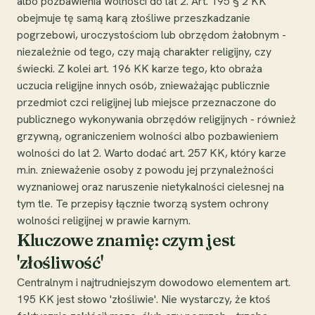
albo pozbawienia wolności do lat 2. Art. 195 § 2 KK
obejmuje tę samą karą złośliwe przeszkadzanie
pogrzebowi, uroczystościom lub obrzędom żałobnym -
niezależnie od tego, czy mają charakter religijny, czy
świecki. Z kolei art. 196 KK karze tego, kto obraża
uczucia religijne innych osób, znieważając publicznie
przedmiot czci religijnej lub miejsce przeznaczone do
publicznego wykonywania obrzędów religijnych - również
grzywną, ograniczeniem wolności albo pozbawieniem
wolności do lat 2. Warto dodać art. 257 KK, który karze
m.in. znieważenie osoby z powodu jej przynależności
wyznaniowej oraz naruszenie nietykalności cielesnej na
tym tle. Te przepisy łącznie tworzą system ochrony
wolności religijnej w prawie karnym.
Kluczowe znamię: czym jest
'złośliwość'
Centralnym i najtrudniejszym dowodowo elementem art.
195 KK jest słowo 'złośliwie'. Nie wystarczy, że ktoś