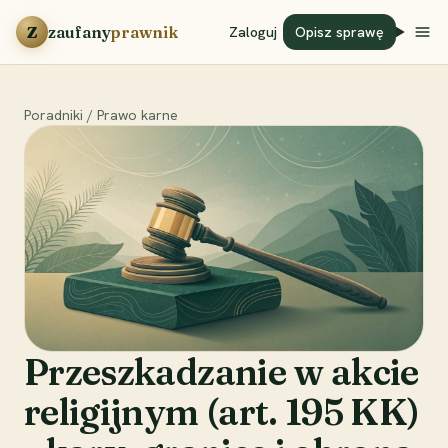
Przejdź do treści
Z
zaufany
prawnik
Zaloguj
Opisz sprawę
Poradniki
/
Prawo karne
Przeszkadzanie w akcie
religijnym (art. 195 KK)