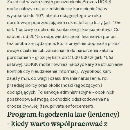
Za udział w zakazanym porozumieniu Prezes UOKiK
może nałożyć na przedsiębiorcę karę pieniężną w
wysokości do 10% obrotu osiągniętego w roku
obrotowym poprzedzającym rok nałożenia kary (art. 106
ust. 1 ustawy o ochronie konkurencji i konsumentów). Co
istotne, od 2015 r. odpowiedzialność finansową ponosi
też osoba zarządzająca, która umyślnie dopuściła przez
swoje działanie lub zaniechanie do naruszenia zakazu
porozumień - grozi jej kara do 2 000 000 zł (art. 106a
ustawy). UOKiK może również nałożyć kary za utrudnianie
kontroli czy nieudzielenie informacji. Wysokość kary
zależy m.in. od wagi i czasu trwania naruszenia, roli
przedsiębiorcy oraz okoliczności łagodzących i
obciążających. To sankcje administracyjne - obok nich
poszkodowani mogą dochodzić odszkodowania na
drodze cywilnej (tzw. private enforcement).
Program łagodzenia kar (leniency)
- kiedy warto współpracować z