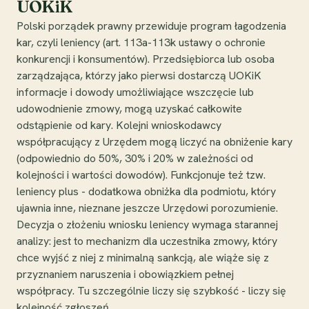
UOKiK
Polski porządek prawny przewiduje program łagodzenia
kar, czyli leniency (art. 113a-113k ustawy o ochronie
konkurencji i konsumentów). Przedsiębiorca lub osoba
zarządzająca, którzy jako pierwsi dostarczą UOKiK
informacje i dowody umożliwiające wszczęcie lub
udowodnienie zmowy, mogą uzyskać całkowite
odstąpienie od kary. Kolejni wnioskodawcy
współpracujący z Urzędem mogą liczyć na obniżenie kary
(odpowiednio do 50%, 30% i 20% w zależności od
kolejności i wartości dowodów). Funkcjonuje też tzw.
leniency plus - dodatkowa obniżka dla podmiotu, który
ujawnia inne, nieznane jeszcze Urzędowi porozumienie.
Decyzja o złożeniu wniosku leniency wymaga starannej
analizy: jest to mechanizm dla uczestnika zmowy, który
chce wyjść z niej z minimalną sankcją, ale wiąże się z
przyznaniem naruszenia i obowiązkiem pełnej
współpracy. Tu szczególnie liczy się szybkość - liczy się
kolejność zgłoszeń.