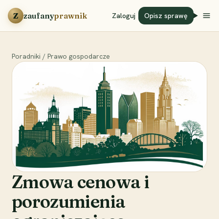
Przejdź do treści
Z
zaufany
prawnik
Zaloguj
Opisz sprawę
Poradniki
/
Prawo gospodarcze
Zmowa cenowa i
porozumienia