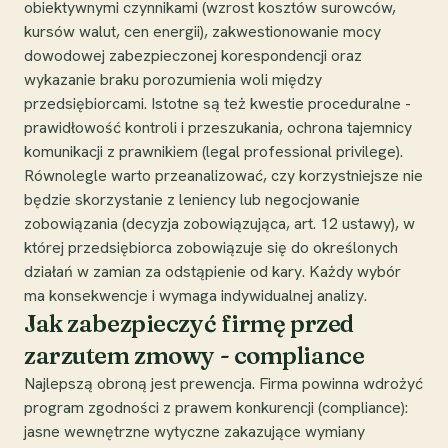
obiektywnymi czynnikami (wzrost kosztów surowców,
kursów walut, cen energii), zakwestionowanie mocy
dowodowej zabezpieczonej korespondencji oraz
wykazanie braku porozumienia woli między
przedsiębiorcami. Istotne są też kwestie proceduralne -
prawidłowość kontroli i przeszukania, ochrona tajemnicy
komunikacji z prawnikiem (legal professional privilege).
Równolegle warto przeanalizować, czy korzystniejsze nie
będzie skorzystanie z leniency lub negocjowanie
zobowiązania (decyzja zobowiązująca, art. 12 ustawy), w
której przedsiębiorca zobowiązuje się do określonych
działań w zamian za odstąpienie od kary. Każdy wybór
ma konsekwencje i wymaga indywidualnej analizy.
Jak zabezpieczyć firmę przed
zarzutem zmowy - compliance
Najlepszą obroną jest prewencja. Firma powinna wdrożyć
program zgodności z prawem konkurencji (compliance):
jasne wewnętrzne wytyczne zakazujące wymiany