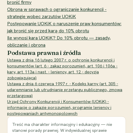
bronić firmy
Obrona w sprawach o ograniczanie konkurencji -
strategie wobec zarzutów UOKiK
Postępowanie UOKiK o naruszenie praw konsumentów:
jak bronić się przed karą do 10% obrotu
Ile wynosi kara UOKiK? Do 10% obrotu — zasady,
obliczanie i obrona
Podstawa prawna i źródła
Ustawa z dnia 16 lutego 2007 r. o ochronie konkurencji i
konsumentów (art. 6 - zakaz porozumień, art. 106 i 106a -
kary, art. 113a i nast. - leniency, art. 12 - decyzja
zobowiązująca)
Ustawa z dnia 6 czerwca 1997 r. - Kodeks karny (art. 305 -
udaremnianie lub utrudnianie przetargu publicznego, zmowa
przetargowa)
Urząd Ochrony Konkurencji i Konsumentów (UOKiK) -
informacje o zakazie porozumień, programie leniency i
postępowaniach antymonopolowych
Treść ma charakter informacyjny i edukacyjny — nie
stanowi porady prawnej. W indywidualnej sprawie