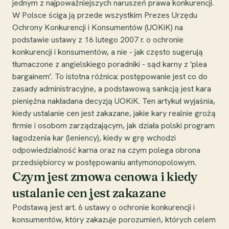
jednym z najpoważniejszych naruszeń prawa konkurencji.
W Polsce ściga ją przede wszystkim Prezes Urzędu
Ochrony Konkurencji i Konsumentów (UOKiK) na
podstawie ustawy z 16 lutego 2007 r. o ochronie
konkurencji i konsumentów, a nie - jak często sugerują
tłumaczone z angielskiego poradniki - sąd karny z 'plea
bargainem'. To istotna różnica: postępowanie jest co do
zasady administracyjne, a podstawową sankcją jest kara
pieniężna nakładana decyzją UOKiK. Ten artykuł wyjaśnia,
kiedy ustalanie cen jest zakazane, jakie kary realnie grożą
firmie i osobom zarządzającym, jak działa polski program
łagodzenia kar (leniency), kiedy w grę wchodzi
odpowiedzialność karna oraz na czym polega obrona
przedsiębiorcy w postępowaniu antymonopolowym.
Czym jest zmowa cenowa i kiedy
ustalanie cen jest zakazane
Podstawą jest art. 6 ustawy o ochronie konkurencji i
konsumentów, który zakazuje porozumień, których celem