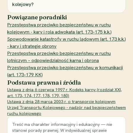
kolejowy?
Powiązane poradniki
Przestępstwa przeciwko bezpieczeństwu w ruchu
kolejowym - kary i rola adwokata (art. 173-175 k.k.)
Spowodowanie katastrofy w ruchu lądowym (art. 173 k.k.)
- kary i strategie obrony
Przestępstwa przeciwko bezpieczeństwu w ruchu
lotniczym – odpowiedzialność karna i obrona
Przestępstwa przeciwko bezpieczeństwu w komunikacji
(art. 173-179 KK)
Podstawa prawna i źródła
Ustawa z dnia 6 czerwca 1997 r. Kodeks karny (rozdział XXI,
art. 173, 174, 177, 178, 179, 180)
Ustawa z dnia 28 marca 2003 r. o transporcie kolejowym
Urząd Transportu Kolejowego - nadzór nad bezpieczeństwem
ruchu kolejowego
Treść ma charakter informacyjny i edukacyjny — nie
stanowi porady prawnej. W indywidualnej sprawie