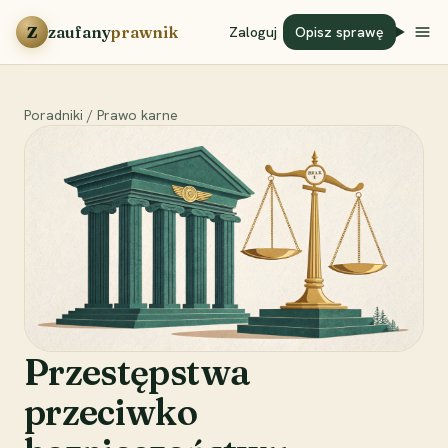
Przejdź do treści
Z
zaufany
prawnik
Zaloguj
Opisz sprawę
Poradniki
/
Prawo karne
Przestępstwa
przeciwko