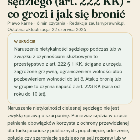
sędziego (art. 222 KK) -
co grozi i jak się bronić
Prawo karne
·
6
min czytania
·
Redakcja zaufanyprawnik.pl
Ostatnia aktualizacja:
22 czerwca 2026
W SKRÓCIE
Naruszenie nietykalności sędziego podczas lub w
związku z czynnościami służbowymi to
przestępstwo z art. 222 § 1 KK, ścigane z urzędu,
zagrożone grzywną, ograniczeniem wolności albo
pozbawieniem wolności do lat 3. Atak z bronią lub
w grupie to czynna napaść z art. 223 KK (kara od
roku do 10 lat).
Naruszenie nietykalności cielesnej sędziego nie jest
zwykłą sprawą o szarpaninę. Ponieważ sędzia w czasie
pełnienia obowiązków korzysta z ochrony przewidzianej
dla funkcjonariuszy publicznych, popchnięcie, uderzenie,
oplucie czy szarpnięcie sędziego na sali rozpraw lub w