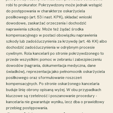
robi to prokurator. Pokrzywdzony może jednak wstąpić
do postępowania w charakterze oskarżyciela
posiłkowego (art. 53 i nast. KPK), składać wnioski
dowodowe, zaskarżać orzeczenia i dochodzić
naprawienia szkody. Może też żądać środka
kompensacyjnego w postaci obowiązku naprawienia
szkody lub zadośćuczynienia za krzywdę (art. 46 KK) albo
dochodzić zadośćuczynienia w odrębnym procesie
cywilnym. Rola kancelarii po stronie pokrzywdzonego to
przede wszystkim: pomoc w zebraniu i zabezpieczeniu
dowodów (nagrania, dokumentacja medyczna, dane
świadków), reprezentacja jako pełnomocnik oskarżyciela
posiłkowego oraz sformułowanie roszczeń
kompensacyjnych. Po stronie oskarżonego kancelaria
buduje linię obrony opisaną wyżej. W obu przypadkach
kluczowe są rzetelność i poszanowanie procedury -
kancelaria nie gwarantuje wyniku, lecz dba o prawidłowy
przebieg postępowania.