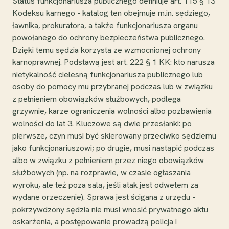
Status funkcjonariusza publicznego definiuje art. 115 § 13
Kodeksu karnego - katalog ten obejmuje m.in. sędziego,
ławnika, prokuratora, a także funkcjonariusza organu
powołanego do ochrony bezpieczeństwa publicznego.
Dzięki temu sędzia korzysta ze wzmocnionej ochrony
karnoprawnej. Podstawą jest art. 222 § 1 KK: kto narusza
nietykalność cielesną funkcjonariusza publicznego lub
osoby do pomocy mu przybranej podczas lub w związku
z pełnieniem obowiązków służbowych, podlega
grzywnie, karze ograniczenia wolności albo pozbawienia
wolności do lat 3. Kluczowe są dwie przesłanki: po
pierwsze, czyn musi być skierowany przeciwko sędziemu
jako funkcjonariuszowi; po drugie, musi nastąpić podczas
albo w związku z pełnieniem przez niego obowiązków
służbowych (np. na rozprawie, w czasie ogłaszania
wyroku, ale też poza salą, jeśli atak jest odwetem za
wydane orzeczenie). Sprawa jest ścigana z urzędu -
pokrzywdzony sędzia nie musi wnosić prywatnego aktu
oskarżenia, a postępowanie prowadzą policja i