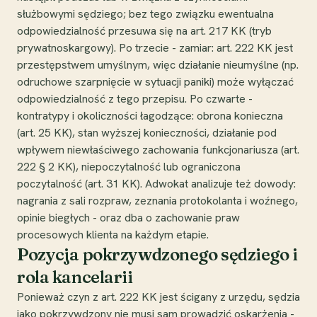
służbowymi sędziego; bez tego związku ewentualna
odpowiedzialność przesuwa się na art. 217 KK (tryb
prywatnoskargowy). Po trzecie - zamiar: art. 222 KK jest
przestępstwem umyślnym, więc działanie nieumyślne (np.
odruchowe szarpnięcie w sytuacji paniki) może wyłączać
odpowiedzialność z tego przepisu. Po czwarte -
kontratypy i okoliczności łagodzące: obrona konieczna
(art. 25 KK), stan wyższej konieczności, działanie pod
wpływem niewłaściwego zachowania funkcjonariusza (art.
222 § 2 KK), niepoczytalność lub ograniczona
poczytalność (art. 31 KK). Adwokat analizuje też dowody:
nagrania z sali rozpraw, zeznania protokolanta i woźnego,
opinie biegłych - oraz dba o zachowanie praw
procesowych klienta na każdym etapie.
Pozycja pokrzywdzonego sędziego i
rola kancelarii
Ponieważ czyn z art. 222 KK jest ścigany z urzędu, sędzia
jako pokrzywdzony nie musi sam prowadzić oskarżenia -