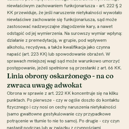
niewłaściwym zachowaniem funkcjonariusza - art. 222 § 2
KK przewiduje, że jeśli naruszenie nietykalności wywołało
niewłaściwe zachowanie się funkcjonariusza, sąd może
zastosować nadzwyczajne złagodzenie kary, a nawet
odstąpić od jej wymierzenia. Na surowszy wymiar wpłyną:
działanie z premedytacją, w grupie, pod wpływem
alkoholu, recydywa, a także kwalifikacja jako czynna
napaść (art. 223 KK) lub spowodowanie obrażeń. W
sprawach mniejszej wagi sąd może warunkowo umorzyć
postępowanie, jeżeli spełnione są przesłanki z art. 66 KK.
Linia obrony oskarżonego - na co
zwraca uwagę adwokat
Obrona w sprawie z art. 222 KK koncentruje się na kilku
punktach. Po pierwsze - czy w ogóle doszło do kontaktu
fizycznego i czy nosi on cechy naruszenia nietykalności
(samo gwałtowne gestykulowanie czy przypadkowe
potrącenie w tłumie to nie to samo). Po drugie - czy czyn
nastąpił podczas lub w związku z czynnościami