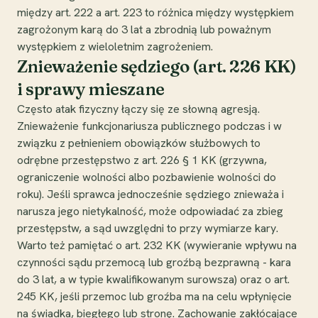
między art. 222 a art. 223 to różnica między występkiem
zagrożonym karą do 3 lat a zbrodnią lub poważnym
występkiem z wieloletnim zagrożeniem.
Znieważenie sędziego (art. 226 KK)
i sprawy mieszane
Często atak fizyczny łączy się ze słowną agresją.
Znieważenie funkcjonariusza publicznego podczas i w
związku z pełnieniem obowiązków służbowych to
odrębne przestępstwo z art. 226 § 1 KK (grzywna,
ograniczenie wolności albo pozbawienie wolności do
roku). Jeśli sprawca jednocześnie sędziego znieważa i
narusza jego nietykalność, może odpowiadać za zbieg
przestępstw, a sąd uwzględni to przy wymiarze kary.
Warto też pamiętać o art. 232 KK (wywieranie wpływu na
czynności sądu przemocą lub groźbą bezprawną - kara
do 3 lat, a w typie kwalifikowanym surowsza) oraz o art.
245 KK, jeśli przemoc lub groźba ma na celu wpłynięcie
na świadka, biegłego lub stronę. Zachowanie zakłócające