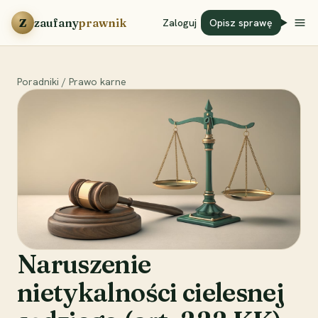
Przejdź do treści
Z
zaufany
prawnik
Zaloguj
Opisz sprawę
Poradniki
/
Prawo karne
Naruszenie
nietykalności cielesnej