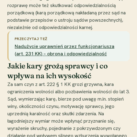
rozprawę może też skutkować odpowiedzialnością
porządkową (karą porządkową nakładaną przez sąd na
podstawie przepisów o ustroju sądów powszechnych),
niezależnie od odpowiedzialności karnej.
PRZECZYTAJ TEŻ
Nadużycie uprawnień przez funkcjonariusza
(art. 231 KK) – obrona i odpowiedzialność
Jakie kary grożą sprawcy i co
wpływa na ich wysokość
Za sam czyn z art. 222 § 1 KK grozi grzywna, kara
ograniczenia wolności albo pozbawienia wolności do lat 3.
Sąd, wymierzając karę, bierze pod uwagę m.in. stopień
winy, okoliczności czynu, motywację sprawcy, jego
uprzednią karalność oraz skutki zdarzenia. Na
łagodniejszy wymiar może wpłynąć przyznanie się,
wyrażenie skruchy, pojednanie z pokrzywdzonym czy
działanie pod wpływem silnego wzburzenia wywołanego