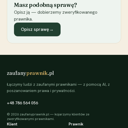
Masz podobną sprawę?
Opisz ją — dobierzemy zweryfikowanego
prawnika.
Opisz sprawę
→
zaufany
prawnik
.pl
Łączymy ludzi z zaufanymi prawnikami — z pomocą AI, z
poszanowaniem prawa i prywatności.
+48 786 564 056
©
2026
zaufanyprawnik.pl — kojarzymy klientów ze
zweryfikowanymi prawnikami.
Klient
Prawnik