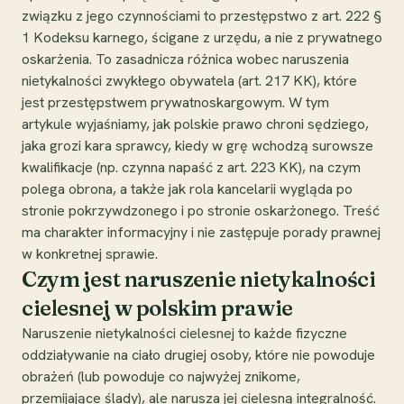
związku z jego czynnościami to przestępstwo z art. 222 §
1 Kodeksu karnego, ścigane z urzędu, a nie z prywatnego
oskarżenia. To zasadnicza różnica wobec naruszenia
nietykalności zwykłego obywatela (art. 217 KK), które
jest przestępstwem prywatnoskargowym. W tym
artykule wyjaśniamy, jak polskie prawo chroni sędziego,
jaka grozi kara sprawcy, kiedy w grę wchodzą surowsze
kwalifikacje (np. czynna napaść z art. 223 KK), na czym
polega obrona, a także jak rola kancelarii wygląda po
stronie pokrzywdzonego i po stronie oskarżonego. Treść
ma charakter informacyjny i nie zastępuje porady prawnej
w konkretnej sprawie.
Czym jest naruszenie nietykalności
cielesnej w polskim prawie
Naruszenie nietykalności cielesnej to każde fizyczne
oddziaływanie na ciało drugiej osoby, które nie powoduje
obrażeń (lub powoduje co najwyżej znikome,
przemijające ślady), ale narusza jej cielesną integralność.