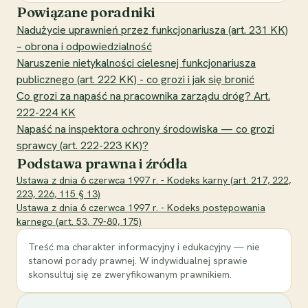
Powiązane poradniki
Nadużycie uprawnień przez funkcjonariusza (art. 231 KK)
– obrona i odpowiedzialność
Naruszenie nietykalności cielesnej funkcjonariusza
publicznego (art. 222 KK) - co grozi i jak się bronić
Co grozi za napaść na pracownika zarządu dróg? Art.
222-224 KK
Napaść na inspektora ochrony środowiska — co grozi
sprawcy (art. 222-223 KK)?
Podstawa prawna i źródła
Ustawa z dnia 6 czerwca 1997 r. - Kodeks karny (art. 217, 222,
223, 226, 115 § 13)
Ustawa z dnia 6 czerwca 1997 r. - Kodeks postępowania
karnego (art. 53, 79-80, 175)
Treść ma charakter informacyjny i edukacyjny — nie
stanowi porady prawnej. W indywidualnej sprawie
skonsultuj się ze zweryfikowanym prawnikiem.