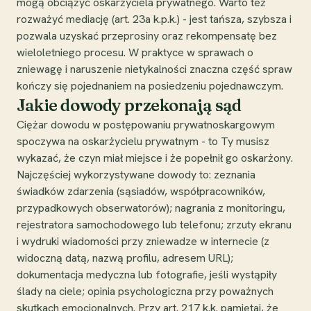
mogą obciążyć oskarżyciela prywatnego. Warto też
rozważyć mediację (art. 23a k.p.k.) - jest tańsza, szybsza i
pozwala uzyskać przeprosiny oraz rekompensatę bez
wieloletniego procesu. W praktyce w sprawach o
zniewagę i naruszenie nietykalności znaczna część spraw
kończy się pojednaniem na posiedzeniu pojednawczym.
Jakie dowody przekonają sąd
Ciężar dowodu w postępowaniu prywatnoskargowym
spoczywa na oskarżycielu prywatnym - to Ty musisz
wykazać, że czyn miał miejsce i że popełnił go oskarżony.
Najczęściej wykorzystywane dowody to: zeznania
świadków zdarzenia (sąsiadów, współpracowników,
przypadkowych obserwatorów); nagrania z monitoringu,
rejestratora samochodowego lub telefonu; zrzuty ekranu
i wydruki wiadomości przy zniewadze w internecie (z
widoczną datą, nazwą profilu, adresem URL);
dokumentacja medyczna lub fotografie, jeśli wystąpiły
ślady na ciele; opinia psychologiczna przy poważnych
skutkach emocjonalnych. Przy art. 217 k.k. pamiętaj, że