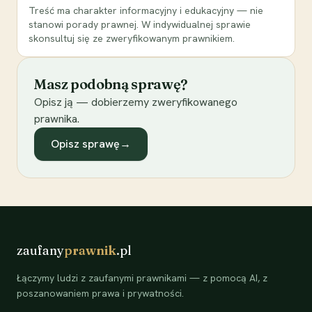
Treść ma charakter informacyjny i edukacyjny — nie
stanowi porady prawnej. W indywidualnej sprawie
skonsultuj się ze zweryfikowanym prawnikiem.
Masz podobną sprawę?
Opisz ją — dobierzemy zweryfikowanego
prawnika.
Opisz sprawę
→
zaufany
prawnik
.pl
Łączymy ludzi z zaufanymi prawnikami — z pomocą AI, z
poszanowaniem prawa i prywatności.