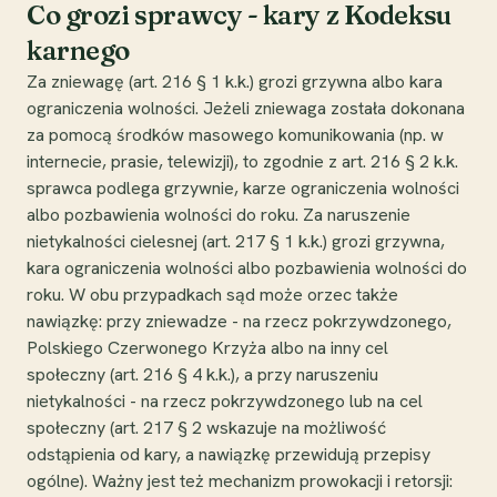
Co grozi sprawcy - kary z Kodeksu
karnego
Za zniewagę (art. 216 § 1 k.k.) grozi grzywna albo kara
ograniczenia wolności. Jeżeli zniewaga została dokonana
za pomocą środków masowego komunikowania (np. w
internecie, prasie, telewizji), to zgodnie z art. 216 § 2 k.k.
sprawca podlega grzywnie, karze ograniczenia wolności
albo pozbawienia wolności do roku. Za naruszenie
nietykalności cielesnej (art. 217 § 1 k.k.) grozi grzywna,
kara ograniczenia wolności albo pozbawienia wolności do
roku. W obu przypadkach sąd może orzec także
nawiązkę: przy zniewadze - na rzecz pokrzywdzonego,
Polskiego Czerwonego Krzyża albo na inny cel
społeczny (art. 216 § 4 k.k.), a przy naruszeniu
nietykalności - na rzecz pokrzywdzonego lub na cel
społeczny (art. 217 § 2 wskazuje na możliwość
odstąpienia od kary, a nawiązkę przewidują przepisy
ogólne). Ważny jest też mechanizm prowokacji i retorsji: