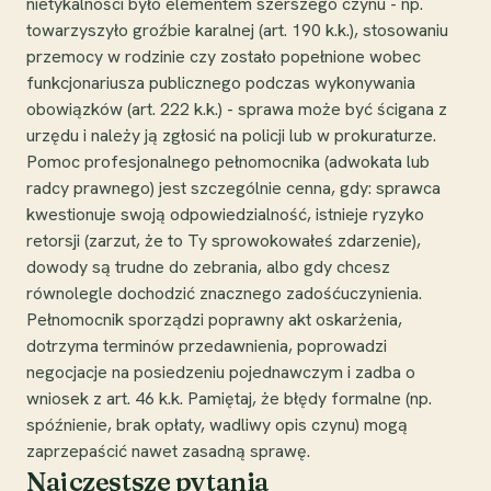
nietykalności było elementem szerszego czynu - np.
towarzyszyło groźbie karalnej (art. 190 k.k.), stosowaniu
przemocy w rodzinie czy zostało popełnione wobec
funkcjonariusza publicznego podczas wykonywania
obowiązków (art. 222 k.k.) - sprawa może być ścigana z
urzędu i należy ją zgłosić na policji lub w prokuraturze.
Pomoc profesjonalnego pełnomocnika (adwokata lub
radcy prawnego) jest szczególnie cenna, gdy: sprawca
kwestionuje swoją odpowiedzialność, istnieje ryzyko
retorsji (zarzut, że to Ty sprowokowałeś zdarzenie),
dowody są trudne do zebrania, albo gdy chcesz
równolegle dochodzić znacznego zadośćuczynienia.
Pełnomocnik sporządzi poprawny akt oskarżenia,
dotrzyma terminów przedawnienia, poprowadzi
negocjacje na posiedzeniu pojednawczym i zadba o
wniosek z art. 46 k.k. Pamiętaj, że błędy formalne (np.
spóźnienie, brak opłaty, wadliwy opis czynu) mogą
zaprzepaścić nawet zasadną sprawę.
Najczęstsze pytania