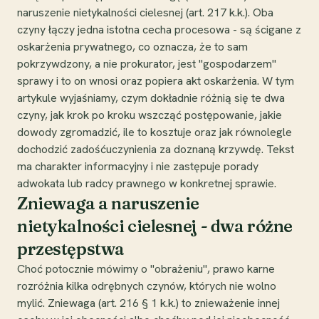
naruszenie nietykalności cielesnej (art. 217 k.k.). Oba
czyny łączy jedna istotna cecha procesowa - są ścigane z
oskarżenia prywatnego, co oznacza, że to sam
pokrzywdzony, a nie prokurator, jest "gospodarzem"
sprawy i to on wnosi oraz popiera akt oskarżenia. W tym
artykule wyjaśniamy, czym dokładnie różnią się te dwa
czyny, jak krok po kroku wszcząć postępowanie, jakie
dowody zgromadzić, ile to kosztuje oraz jak równolegle
dochodzić zadośćuczynienia za doznaną krzywdę. Tekst
ma charakter informacyjny i nie zastępuje porady
adwokata lub radcy prawnego w konkretnej sprawie.
Zniewaga a naruszenie
nietykalności cielesnej - dwa różne
przestępstwa
Choć potocznie mówimy o "obrażeniu", prawo karne
rozróżnia kilka odrębnych czynów, których nie wolno
mylić. Zniewaga (art. 216 § 1 k.k.) to znieważenie innej