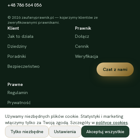
+48 786 564 056
©
2026
zaufanyprawnik.pl — kojarzymy klientów ze
zweryfikowanymi prawnikami.
Klient
Prawnik
Jak to działa
Dołącz
Dziedziny
Cennik
Poradniki
Weryfikacja
Bezpieczeństwo
Czat z nami
Prawne
Regulamin
Prywatność
Cookies
Używamy niezbędnych plików cookie. Statystyki i marketing
Deklaracja dostępności
włączymy tylko za Twoją zgodą. Szczegóły w
polityce cookies
.
Tylko niezbędne
Ustawienia
Akceptuj wszystkie