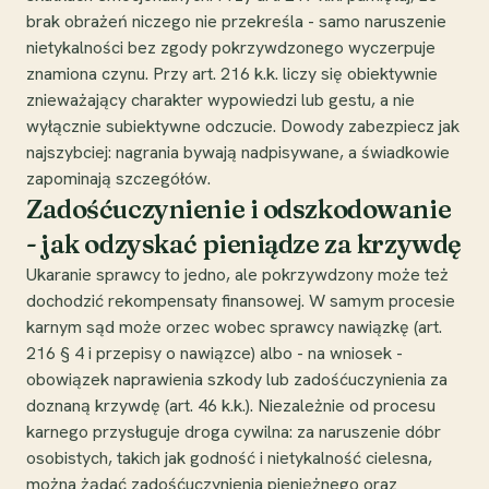
brak obrażeń niczego nie przekreśla - samo naruszenie
nietykalności bez zgody pokrzywdzonego wyczerpuje
znamiona czynu. Przy art. 216 k.k. liczy się obiektywnie
znieważający charakter wypowiedzi lub gestu, a nie
wyłącznie subiektywne odczucie. Dowody zabezpiecz jak
najszybciej: nagrania bywają nadpisywane, a świadkowie
zapominają szczegółów.
Zadośćuczynienie i odszkodowanie
- jak odzyskać pieniądze za krzywdę
Ukaranie sprawcy to jedno, ale pokrzywdzony może też
dochodzić rekompensaty finansowej. W samym procesie
karnym sąd może orzec wobec sprawcy nawiązkę (art.
216 § 4 i przepisy o nawiązce) albo - na wniosek -
obowiązek naprawienia szkody lub zadośćuczynienia za
doznaną krzywdę (art. 46 k.k.). Niezależnie od procesu
karnego przysługuje droga cywilna: za naruszenie dóbr
osobistych, takich jak godność i nietykalność cielesna,
można żądać zadośćuczynienia pieniężnego oraz