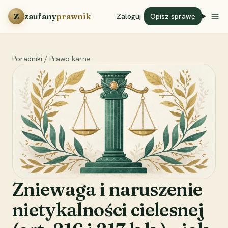
Przejdź do treści
Z
zaufany
prawnik
Zaloguj
Opisz sprawę
Poradniki
/
Prawo karne
Zniewaga i naruszenie
nietykalności cielesnej