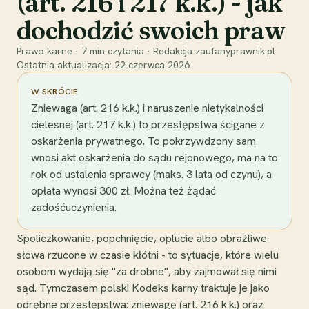
(art. 216 i 217 k.k.) - jak
dochodzić swoich praw
Prawo karne
·
7
min czytania
·
Redakcja zaufanyprawnik.pl
Ostatnia aktualizacja:
22 czerwca 2026
W SKRÓCIE
Zniewaga (art. 216 k.k.) i naruszenie nietykalności
cielesnej (art. 217 k.k.) to przestępstwa ścigane z
oskarżenia prywatnego. To pokrzywdzony sam
wnosi akt oskarżenia do sądu rejonowego, ma na to
rok od ustalenia sprawcy (maks. 3 lata od czynu), a
opłata wynosi 300 zł. Można też żądać
zadośćuczynienia.
Spoliczkowanie, popchnięcie, oplucie albo obraźliwe
słowa rzucone w czasie kłótni - to sytuacje, które wielu
osobom wydają się "za drobne", aby zajmował się nimi
sąd. Tymczasem polski Kodeks karny traktuje je jako
odrębne przestępstwa: zniewagę (art. 216 k.k.) oraz