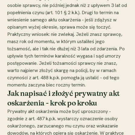
osobie sprawcy, nie później jednak niż z upływem 3 lat od
popełnienia czynu (art. 101 § 2 k.k.). Drugi to termin na
wniesienie samego aktu oskarżenia - jeśli zdążysz w
opisanym wyżej okresie, sprawa może się toczyć.
Praktyczny wniosek: nie zwlekaj. Jeżeli znasz sprawcę,
masz rok od momentu, w którym ustaliłeś jego
tożsamość, ale i tak nie dłużej niż 3 lata od zdarzenia. Po
upływie tych terminów karalność wygasa i sąd umorzy
postępowanie. Jeżeli tożsamości sprawcy nie znasz,
warto najpierw złożyć skargę na policji, by w ramach
czynności z art. 488 k.p.k. pomogła ją ustalić - od tego
momentu zaczyna biec roczny termin.
Jak napisać i złożyć prywatny akt
oskarżenia - krok po kroku
Prywatny akt oskarżenia może być uproszczony -
zgodnie z art. 487 k.p.k. wystarczy oznaczenie osoby
oskarżonego, zarzucanego mu czynu oraz wskazanie
dowodów, na których opiera się oskarżenie. W praktyce