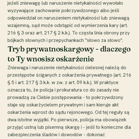
jeżeli zniewagę lub naruszenie nietykalności wywołało
wyzywające zachowanie pokrzywdzonego albo jeśli
odpowiedział on naruszeniem nietykalności lub zniewagą
wzajemną, sąd może odstąpić od wymierzenia kary (art.
216 § 3 oraz art. 217 § 2 k.k.). To częsta linia obrony przy
bójkach słownych i przepychankach "słowo za słowo".
Tryb prywatnoskargowy - dlaczego
to Ty wnosisz oskarżenie
Zniewaga i naruszenie nietykalności cielesnej należą do
przestępstw ściganych z oskarżenia prywatnego (art. 216
§ 5 i art. 217 § 3 k.k. w zw. z art. 59 k.k.). W praktyce
oznacza to, że policja i prokuratura co do zasady nie
prowadzą za Ciebie postępowania - to pokrzywdzony
staje się oskarżycielem prywatnym i sam kieruje akt
oskarżenia wprost do sądu rejonowego. Od tej reguły są
dwa istotne wyjątki. Po pierwsze, policja ma obowiązek
przyjąć ustną lub pisemną skargę i - jeśli to konieczne dla
zabezpieczenia śladów i dowodów - dokonać