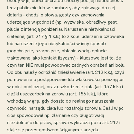
osoby w jej obecności albo choćby pod jej nieobecność,
lecz publicznie lub w zamiarze, aby zniewaga do niej
dotarła - chodzi o słowa, gesty czy zachowania
uderzające w godność (np. wyzwiska, obraźliwy gest,
plucie z intencją poniżenia). Naruszenie nietykalności
cielesnej (art. 217 § 1 k.k.) to z kolei uderzenie człowieka
lub naruszenie jego nietykalności w inny sposób
(popchnięcie, szarpnięcie, oblanie wodą, oplucie
traktowane jako kontakt fizyczny) - kluczowe jest to, że
czyn ten NIE musi powodować żadnych obrażeń ani bólu.
Od obu należy odróżnić zniesławienie (art. 212 k.k.), czyli
pomówienie o postępowanie lub właściwości poniżające
w opinii publicznej, oraz uszkodzenie ciała (art. 157 k.k.) i
ciężki uszczerbek na zdrowiu (art. 156 k.k.), które
wchodzą w grę, gdy doszło do realnego naruszenia
czynności narządu ciała lub rozstroju zdrowia. Jeśli więc
cios spowodował np. złamanie czy długotrwałą
niezdolność do pracy, sprawa wykracza poza art. 217 i
staje się przestępstwem ściganym z urzędu.