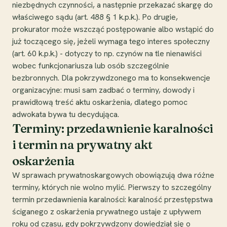
niezbędnych czynności, a następnie przekazać skargę do
właściwego sądu (art. 488 § 1 k.p.k.). Po drugie,
prokurator może wszcząć postępowanie albo wstąpić do
już toczącego się, jeżeli wymaga tego interes społeczny
(art. 60 k.p.k.) - dotyczy to np. czynów na tle nienawiści
wobec funkcjonariusza lub osób szczególnie
bezbronnych. Dla pokrzywdzonego ma to konsekwencje
organizacyjne: musi sam zadbać o terminy, dowody i
prawidłową treść aktu oskarżenia, dlatego pomoc
adwokata bywa tu decydująca.
Terminy: przedawnienie karalności
i termin na prywatny akt
oskarżenia
W sprawach prywatnoskargowych obowiązują dwa różne
terminy, których nie wolno mylić. Pierwszy to szczególny
termin przedawnienia karalności: karalność przestępstwa
ściganego z oskarżenia prywatnego ustaje z upływem
roku od czasu, gdy pokrzywdzony dowiedział się o