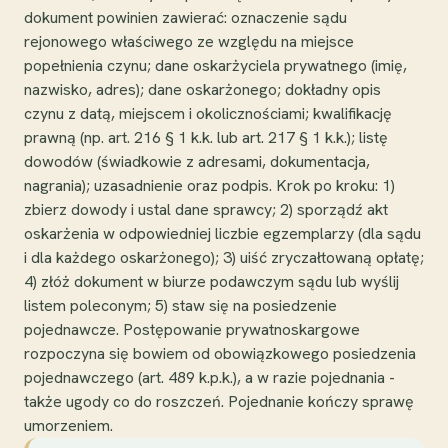
dokument powinien zawierać: oznaczenie sądu
rejonowego właściwego ze względu na miejsce
popełnienia czynu; dane oskarżyciela prywatnego (imię,
nazwisko, adres); dane oskarżonego; dokładny opis
czynu z datą, miejscem i okolicznościami; kwalifikację
prawną (np. art. 216 § 1 k.k. lub art. 217 § 1 k.k.); listę
dowodów (świadkowie z adresami, dokumentacja,
nagrania); uzasadnienie oraz podpis. Krok po kroku: 1)
zbierz dowody i ustal dane sprawcy; 2) sporządź akt
oskarżenia w odpowiedniej liczbie egzemplarzy (dla sądu
i dla każdego oskarżonego); 3) uiść zryczałtowaną opłatę;
4) złóż dokument w biurze podawczym sądu lub wyślij
listem poleconym; 5) staw się na posiedzenie
pojednawcze. Postępowanie prywatnoskargowe
rozpoczyna się bowiem od obowiązkowego posiedzenia
pojednawczego (art. 489 k.p.k.), a w razie pojednania -
także ugody co do roszczeń. Pojednanie kończy sprawę
umorzeniem.