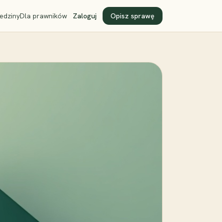
edziny
Dla prawników
Zaloguj
Opisz sprawę