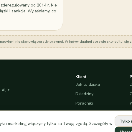
 zderegulowany od 2014 r. Nie
iązki i sankcje. Wyjaśniamy, co
macyjny i nie stanowią porady prawnej. W indywidualnej sprawie skonsultuj się
Klient
P
Jak to działa
D
AI, z
Dziedziny
C
Poradniki
W
Bezpieczeństwo
Tylko
ki i marketing włączymy tylko za Twoją zgodą. Szczegóły w