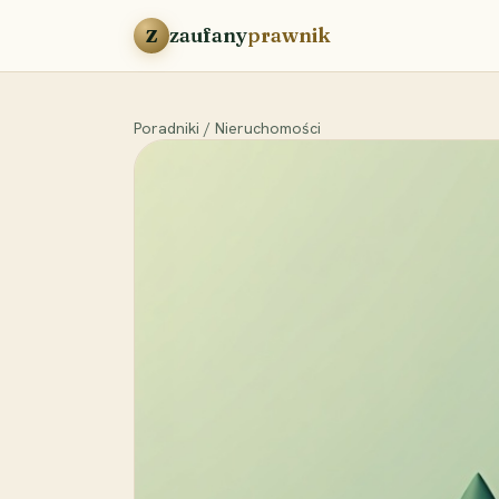
Przejdź do treści
zaufany
prawnik
Z
Poradniki
/
Nieruchomości