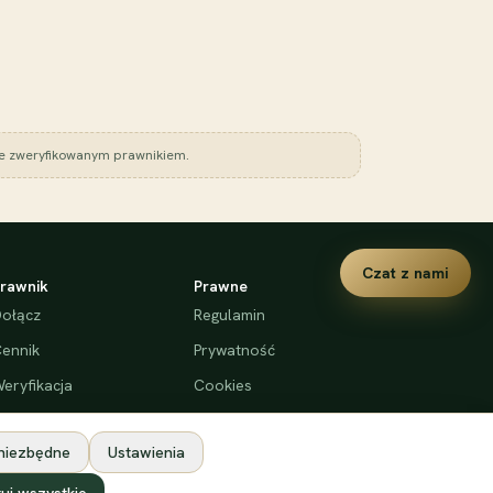
 ze zweryfikowanym prawnikiem.
Czat z nami
rawnik
Prawne
ołącz
Regulamin
ennik
Prywatność
eryfikacja
Cookies
Deklaracja dostępności
 niezbędne
Ustawienia