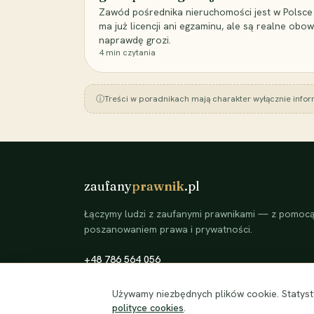
Zawód pośrednika nieruchomości jest w Polsce
ma już licencji ani egzaminu, ale są realne obow
naprawdę grozi.
4
min czytania
ⓘ
Treści w poradnikach mają charakter wyłącznie infor
zaufany
prawnik
.pl
Łączymy ludzi z zaufanymi prawnikami — z pomocą 
poszanowaniem prawa i prywatności.
+48 786 564 056
©
2026
zaufanyprawnik.pl — kojarzymy klientów ze
Używamy niezbędnych plików cookie. Statysty
zweryfikowanymi prawnikami.
polityce cookies
.