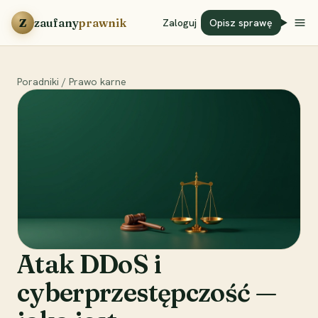
Przejdź do treści
Z
zaufany
prawnik
Zaloguj
Opisz sprawę
Poradniki
/
Prawo karne
Atak DDoS i
cyberprzestępczość —