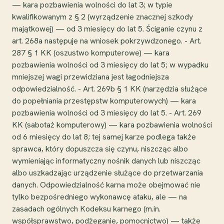
— kara pozbawienia wolności do lat 3; w typie
kwalifikowanym z § 2 (wyrządzenie znacznej szkody
majątkowej) — od 3 miesięcy do lat 5. Ściganie czynu z
art. 268a następuje na wniosek pokrzywdzonego. - Art.
287 § 1 KK (oszustwo komputerowe) — kara
pozbawienia wolności od 3 miesięcy do lat 5; w wypadku
mniejszej wagi przewidziana jest łagodniejsza
odpowiedzialność. - Art. 269b § 1 KK (narzędzia służące
do popełniania przestępstw komputerowych) — kara
pozbawienia wolności od 3 miesięcy do lat 5. - Art. 269
KK (sabotaż komputerowy) — kara pozbawienia wolności
od 6 miesięcy do lat 8; tej samej karze podlega także
sprawca, który dopuszcza się czynu, niszcząc albo
wymieniając informatyczny nośnik danych lub niszcząc
albo uszkadzając urządzenie służące do przetwarzania
danych. Odpowiedzialność karna może obejmować nie
tylko bezpośredniego wykonawcę ataku, ale — na
zasadach ogólnych Kodeksu karnego (m.in.
współsprawstwo, podżeganie, pomocnictwo) — także