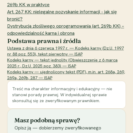
269b KK w praktyce
Art. 267 KK: nielegalne pozyskanie informacji - jak się
bronić?
Dystrybucja złośliwego oprogramowania (art. 269b KK) –
odpowiedzialność karna i obrona
Podstawa prawna i źródła
Ustawa z dnia 6 czerwca 1997 r. — Kodeks karny (Dz.U. 1997
nr 88 poz. 553), tekst pierwotny — ISAP
Kodeks karny — tekst jednolity (Obwieszczenie z 6 marca
2025 r., Dz.U. 2025 poz. 383) — ISAP
Kodeks karny — ujednolicony tekst (PDF), m.in. art. 268a, 269,
269a, 269b, 287 — ISAP
Treść ma charakter informacyjny i edukacyjny — nie
stanowi porady prawnej. W indywidualnej sprawie
skonsultuj się ze zweryfikowanym prawnikiem.
Masz podobną sprawę?
Opisz ją — dobierzemy zweryfikowanego