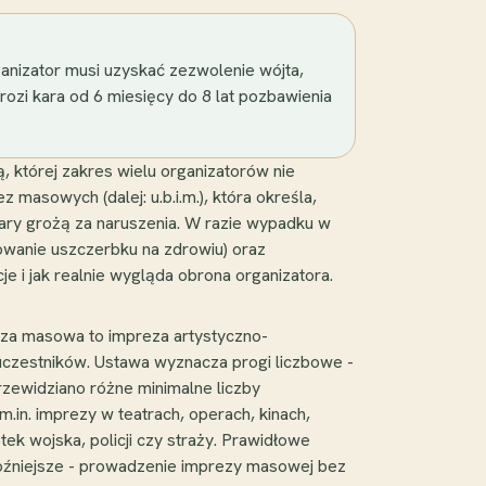
nizator musi uzyskać zezwolenie wójta,
ozi kara od 6 miesięcy do 8 lat pozbawienia
, której zakres wielu organizatorów nie
 masowych (dalej: u.b.i.m.), która określa,
kary grożą za naruszenia. W razie wypadku w
owanie uszczerbku na zdrowiu) oraz
e i jak realnie wygląda obrona organizatora.
preza masowa to impreza artystyczno-
 uczestników. Ustawa wyznacza progi liczbowe -
rzewidziano różne minimalne liczby
m.in. imprezy w teatrach, operach, kinach,
k wojska, policji czy straży. Prawidłowe
roźniejsze - prowadzenie imprezy masowej bez