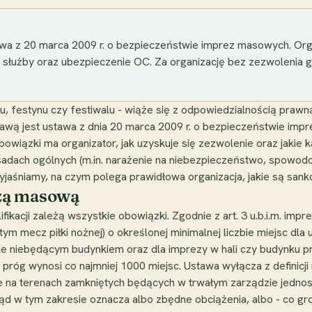
wa z 20 marca 2009 r. o bezpieczeństwie imprez masowych. Orga
 służby oraz ubezpieczenie OC. Za organizację bez zezwolenia gr
 festynu czy festiwalu - wiąże się z odpowiedzialnością prawną
awą jest ustawa z dnia 20 marca 2009 r. o bezpieczeństwie imprez
owiązki ma organizator, jak uzyskuje się zezwolenie oraz jakie 
sadach ogólnych (m.in. narażenie na niebezpieczeństwo, spowod
jaśniamy, na czym polega prawidłowa organizacja, jakie są sankcj
ezą masową
ifikacji zależą wszystkie obowiązki. Zgodnie z art. 3 u.b.i.m. im
 mecz piłki nożnej) o określonej minimalnej liczbie miejsc dla
kcie niebędącym budynkiem oraz dla imprezy w hali czy budynku p
 próg wynosi co najmniej 1000 miejsc. Ustawa wyłącza z definicji 
e na terenach zamkniętych będących w trwałym zarządzie jednoste
łąd w tym zakresie oznacza albo zbędne obciążenia, albo - co g