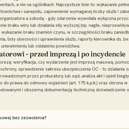
entach, a nie na ogólnikach. Najczęstsze linie to: wykazanie peł
 ratownictwa i sanepidu, zapewnienie wymaganej liczby służb i z
rganizatora a szkodą - gdy zdarzenie wywołała wyłączna przy
ie braku winy lub działania siły wyższej (np. nagłe, nieprzew
ej - wykazanie braku znamion czynu, w szczególności braku zani
, listy obecności i uprawnienia służb, raporty kierownika ds. 
uniewinnieniu lub oddaleniu powództwa.
torowi - przed imprezą i po incydencie
imprezą: weryfikacja, czy wydarzenie jest imprezą masową, pom
ochrony, sprawdzenie zakresu ubezpieczenia OC - to działania za
rowadzonym przez prokuraturę lub sąd, analiza akt i opinii bie
 do prawa do odmowy wyjaśnień (art. 175 k.p.k.) oraz obrona 
dowanymi i obszerną dokumentacją techniczną doświadczenie 
sowej bez zezwolenia?