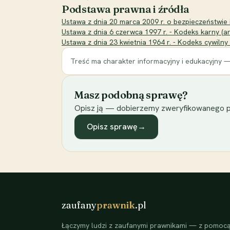
Podstawa prawna i źródła
Ustawa z dnia 20 marca 2009 r. o bezpieczeństwie i
Ustawa z dnia 6 czerwca 1997 r. - Kodeks karny (ar
Ustawa z dnia 23 kwietnia 1964 r. - Kodeks cywilny
Treść ma charakter informacyjny i edukacyjny —
Masz podobną sprawę?
Opisz ją — dobierzemy zweryfikowanego p
Opisz sprawę
→
zaufany
prawnik
.pl
Łączymy ludzi z zaufanymi prawnikami — z pomocą 