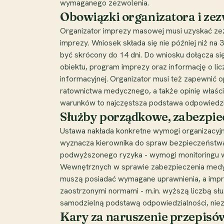
wymaganego zezwolenia.
Obowiązki organizatora i zez
Organizator imprezy masowej musi uzyskać ze
imprezy. Wniosek składa się nie później niż na
być skrócony do 14 dni. Do wniosku dołącza się 
obiektu, program imprezy oraz informację o lic
informacyjnej. Organizator musi też zapewnić o
ratownictwa medycznego, a także opinię właściw
warunków to najczęstsza podstawa odpowiedzi
Służby porządkowe, zabezpie
Ustawa nakłada konkretne wymogi organizacyjn
wyznacza kierownika do spraw bezpieczeństwa
podwyższonego ryzyka - wymogi monitoringu wi
Wewnętrznych w sprawie zabezpieczenia medyc
muszą posiadać wymagane uprawnienia, a imprez
zaostrzonymi normami - m.in. wyższą liczbą sł
samodzielną podstawą odpowiedzialności, niez
Kary za naruszenie przepis