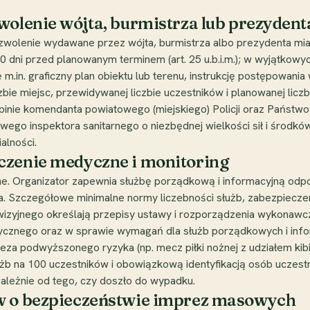
wolenie wójta, burmistrza lub prezydent
zwolenie wydawane przez wójta, burmistrza albo prezydenta mi
 30 dni przed planowanym terminem (art. 25 u.b.i.m.); w wyjątko
m.in. graficzny plan obiektu lub terenu, instrukcję postępowania
zbie miejsc, przewidywanej liczbie uczestników i planowanej lic
pinie komendanta powiatowego (miejskiego) Policji oraz Państwow
ego inspektora sanitarnego o niezbędnej wielkości sił i środków
alności.
czenie medyczne i monitoring
e. Organizator zapewnia służbę porządkową i informacyjną odpo
. Szczegółowe minimalne normy liczebności służb, zabezpiecze
zyjnego określają przepisy ustawy i rozporządzenia wykonawcz
znego oraz w sprawie wymagań dla służb porządkowych i info
a podwyższonego ryzyka (np. mecz piłki nożnej z udziałem kibi
użb na 100 uczestników i obowiązkową identyfikacją osób uczes
ależnie od tego, czy doszło do wypadku.
ów o bezpieczeństwie imprez masowych