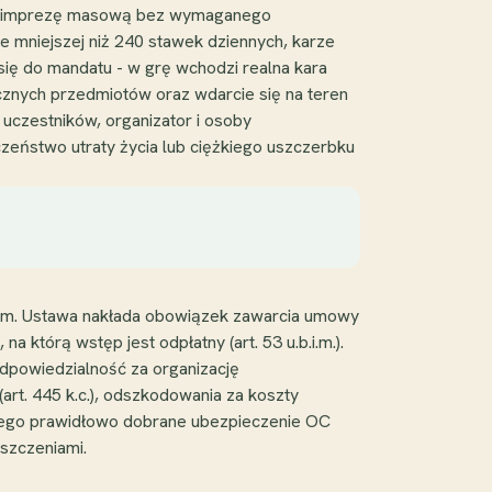
izuje imprezę masową bez wymaganego
 mniejszej niż 240 stawek dziennych, karze
się do mandatu - w grę wchodzi realna kara
ecznych przedmiotów oraz wdarcie się na teren
u uczestników, organizator i osoby
eństwo utraty życia lub ciężkiego uszczerbku
kom. Ustawa nakłada obowiązek zawarcia umowy
tórą wstęp jest odpłatny (art. 53 u.b.i.m.).
odpowiedzialność za organizację
t. 445 k.c.), odszkodowania za koszty
 Dlatego prawidłowo dobrane ubezpieczenie OC
szczeniami.