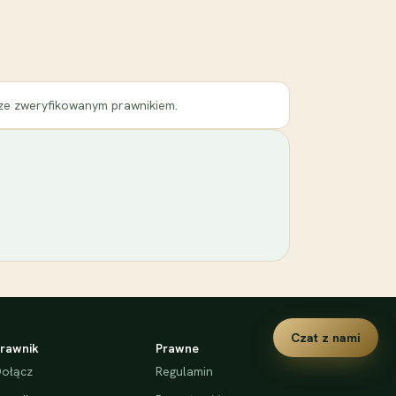
 ze zweryfikowanym prawnikiem.
Czat z nami
rawnik
Prawne
ołącz
Regulamin