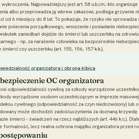
 wykroczenia. Najpoważniejszy jest art. 58 u.b.i.m.: kto organ
enia albo przeprowadza ją wbrew zakazowi, podlega grzywnie nie
i od 6 miesięcy do 8 lat. To pokazuje, że ryzyko nie sprowadza 
onanie polecenia porządkowego, wnoszenie i posiadanie niebezpi
eli wskutek zaniedbań dojdzie do śmierci lub uszczerbku na zdrowi
nego - np. za narażenie człowieka na bezpośrednie niebezpiecz
śmierci czy uszczerbku (art. 155, 156, 157 k.k.).
iedzialność organizatora i obrona kibica
ubezpieczenie OC organizatora
onosi odpowiedzialność cywilną za szkody wyrządzone uczestni
zkody wyrządzone osobom uczestniczącym w imprezie masowej, na k
odeksu cywilnego (odpowiedzialność za czyn niedozwolony) lub 
owany może dochodzić zadośćuczynienia za doznaną krzywdę (ar
w razie śmierci - świadczeń na rzecz najbliższych (art. 446 k.c.).
e formalność, lecz realna ochrona majątku organizatora przed ro
 postępowaniu