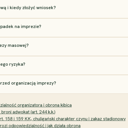
wą i kiedy złożyć wniosek?
ypadek na imprezie?
rezy masowej?
ego ryzyka?
przed organizacją imprezy?
lność organizatora i obrona kibica
roni adwokat (art. 244 k.k.)
t. 158 i 159 KK, chuligański charakter czynu i zakaz stadionowy
zi odpowiedzialność i jak działa obrona