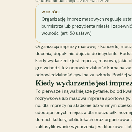
Ostatnia aktualizacja:
22 czerwca 2026
W SKRÓCIE
Organizację imprez masowych reguluje usta
burmistrza lub prezydenta miasta i zapewnić
wolności (art. 58 ustawy).
Organizacja imprezy masowej - koncertu, meczu,
docenia, dopóki nie dojdzie do incydentu. Podst
kiedy wydarzenie jest imprezą masową, jakie ob
grę wchodzi też odpowiedzialność karna na za
odpowiedzialność cywilna za szkody. Poniżej wy
Kiedy wydarzenie jest impr
To pierwsze i najważniejsze pytanie, bo od kwal
rozrywkowa lub masowa impreza sportowa (w tym
np. dla imprezy na stadionie lub w innym obie
udostępnionych miejsc, a dla meczu piłki nożnej
domach kultury, bibliotekach oraz organizowan
zaklasyfikowanie wydarzenia jest kluczowe - b