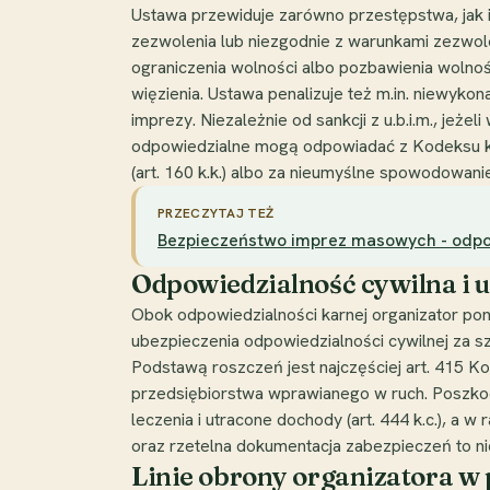
Ustawa przewiduje zarówno przestępstwa, jak i
zezwolenia lub niezgodnie z warunkami zezwol
ograniczenia wolności albo pozbawienia wolnośc
więzienia. Ustawa penalizuje też m.in. niewyk
imprezy. Niezależnie od sankcji z u.b.i.m., jeż
odpowiedzialne mogą odpowiadać z Kodeksu kar
(art. 160 k.k.) albo za nieumyślne spowodowanie 
PRZECZYTAJ TEŻ
Bezpieczeństwo imprez masowych - odpow
Odpowiedzialność cywilna i 
Obok odpowiedzialności karnej organizator p
ubezpieczenia odpowiedzialności cywilnej za s
Podstawą roszczeń jest najczęściej art. 415 K
przedsiębiorstwa wprawianego w ruch. Poszkod
leczenia i utracone dochody (art. 444 k.c.), a 
oraz rzetelna dokumentacja zabezpieczeń to ni
Linie obrony organizatora w