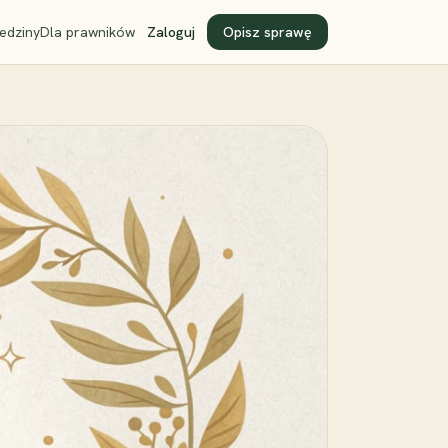
edziny
Dla prawników
Zaloguj
Opisz sprawę