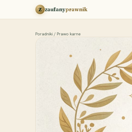
Przejdź do treści
zaufany
prawnik
Z
Poradniki
/
Prawo karne