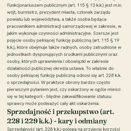
Funkcjonariuszem publicznym (art. 115 § 13 k.k.) jest m.in.
wójt, burmistrz, prezydent miasta, członek zarządu
powiatu lub województwa, a także osoba będąca
pracownikiem administracji samorządowej w zakresie, w
jakim wykonuje czynności administracyjne. Szersze jest
pojęcie osoby pełniącej funkcję publiczną (art. 115 § 19
k.k.), które obejmuje także radnych, osoby zatrudnione w
jednostkach dysponujących środkami publicznymi oraz
osoby, których uprawnienia i obowiązki w zakresie
działalności publicznej określa ustawa. To właśnie do
osoby pełniącej funkcję publiczną odnosi się art. 228 k.k.
o sprzedajności. W praktyce obrony bardzo często
pierwszym pytaniem jest, czy oskarżony w ogóle mieści
się w tej kategorii - błędne zakwalifikowanie statusu
sprawcy może podważyć cały akt oskarżenia.
Sprzedajność i przekupstwo (art.
228 i 229 k.k.) - kary i odmiany
Sprzedajność (art. 228 k.k.) polega na przyjęciu korzyści