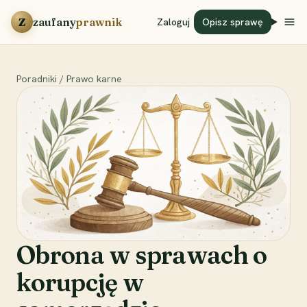
Przejdź do treści
Z
zaufany
prawnik
Zaloguj
Opisz sprawę
Poradniki
/
Prawo karne
Obrona w sprawach o
korupcję w