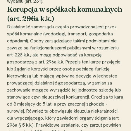
wydaniu (art. 231).
Korupcja w spółkach komunalnych
(art. 296a k.k.)
Działalność samorządu często prowadzona jest przez
spółki komunalne (wodociągi, transport, gospodarka
odpadami). Osoby zarządzające takimi podmiotami nie
zawsze są funkcjonariuszami publicznymi w rozumieniu
art. 228 k.k., ale mogą odpowiadać za korupcję
gospodarczą z art. 296a k.k. Przepis ten karze przyjęcie
lub żądanie korzyści przez osobę pełniącą funkcję
kierowniczą lub mającą wpływ na decyzje w jednostce
prowadzącej działalność gospodarczą, w zamian za
zachowanie mogące wyrządzić tej jednostce szkodę lub
stanowiące czyn nieuczciwej konkurencji. Grozi za to kara
od 3 miesięcy do 5 lat, a przy znacznej szkodzie -
surowiej. Również tu obowiązuje klauzula niekaralności
dla wręczającego, który zawiadomi organy ścigania (art.
296a § 5 k.k.). Prawidłowe ustalenie, czy zarzut powinien