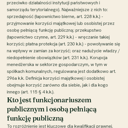
przeciwko działalności instytucji państwowych i
samorządu terytorialnego). Najważniejsze z nich to:
sprzedajność (łapownictwo bierne, art. 228 k.k.) -
przyjmowanie korzyści majątkowej lub osobistej przez
osobę pełniącą funkcję publiczną; przekupstwo
(łapownictwo czynne, art. 229 k.k.) - wręczanie takiej
korzyści; płatna protekcja (art. 230 k.k.) - powoływanie się
na wpływy w zamian za korzyść; oraz nadużycie władzy /
niedopełnienie obowiązków (art. 231 k.k.). Korupcja
menedżerska w sektorze gospodarczym, w tym w
spółkach komunalnych, regulowana jest dodatkowo art.
296a k.k. Definicja korzyści majątkowej i osobistej
obejmuje korzyść zarówno dla siebie, jak i dla kogo
innego (art. 115 § 4 k.k.).
Kto jest funkcjonariuszem
publicznym i osobą pełniącą
funkcję publiczną
To rozróżnienie jest kluczowe dla kwalifikacji prawnej.