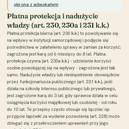
obrona z adwokatem
Płatna protekcja i nadużycie
władzy (art. 230, 230a i 231 k.k.)
Płatna protekcja bierna (art. 230 k.k.) to powoływanie się
na wpływy w instytucji samorządowej i podjęcie się
pośrednictwa w załatwieniu sprawy w zamian za korzyść;
zagrożona jest karą od 6 miesięcy do 8 lat. Płatna
protekcja czynna (art. 230a k.k.) - udzielenie korzyści
osobie powołującej się na wpływy - zagrożona jest tak
samo. Nadużycie władzy lub niedopełnienie obowiązków
przez funkcjonariusza publicznego (art. 231 k.k.), jeśli
działa na szkodę interesu publicznego lub prywatnego,
jest zagrożone karą do 3 lat; gdy sprawca działa w celu
osiągnięcia korzyści majątkowej lub osobistej - od roku
do 10 lat. Te przepisy często stosuje się łącznie: np.
przyjęcie łapówki za wydanie pozwolenia (art. 228) może
zbiegać się z przekroczeniem uprawnień przy jego