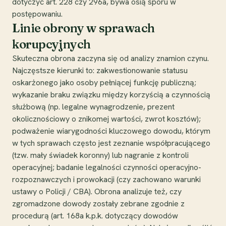
dotyczyć art. 228 czy 296a, bywa osią sporu w
postępowaniu.
Linie obrony w sprawach
korupcyjnych
Skuteczna obrona zaczyna się od analizy znamion czynu.
Najczęstsze kierunki to: zakwestionowanie statusu
oskarżonego jako osoby pełniącej funkcję publiczną;
wykazanie braku związku między korzyścią a czynnością
służbową (np. legalne wynagrodzenie, prezent
okolicznościowy o znikomej wartości, zwrot kosztów);
podważenie wiarygodności kluczowego dowodu, którym
w tych sprawach często jest zeznanie współpracującego
(tzw. mały świadek koronny) lub nagranie z kontroli
operacyjnej; badanie legalności czynności operacyjno-
rozpoznawczych i prowokacji (czy zachowano warunki
ustawy o Policji / CBA). Obrona analizuje też, czy
zgromadzone dowody zostały zebrane zgodnie z
procedurą (art. 168a k.p.k. dotyczący dowodów