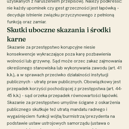
uzyskanych z naruszeniem przepisów). Należy podkreślić:
nie każdy upominek czy gest grzeczności jest łapówką -
decyduje istnienie związku przyczynowego z pełnioną
funkcją oraz zamiar.
Skutki uboczne skazania i środki
karne
Skazanie za przestępstwo korupcyjne niesie
konsekwencje wykraczające poza karę pozbawienia
wolności lub grzywnę. Sąd może orzec zakaz zajmowania
określonego stanowiska lub wykonywania zawodu (art. 41
k.k.), a w sprawach przeciwko działalności instytucji
publicznych - utratę praw publicznych. Obowiązkowy jest
przepadek korzyści pochodzącej z przestępstwa (art. 44-
45 k.k.) - sąd orzeka przepadek równowartości łapówki.
Skazanie za przestępstwo umyślne ścigane z oskarżenia
publicznego skutkuje też utratą mandatu radnego i
wygaśnięciem funkcji wójta/burmistrza/prezydenta na
podstawie ustaw ustrojowych samorządu (ustawa o