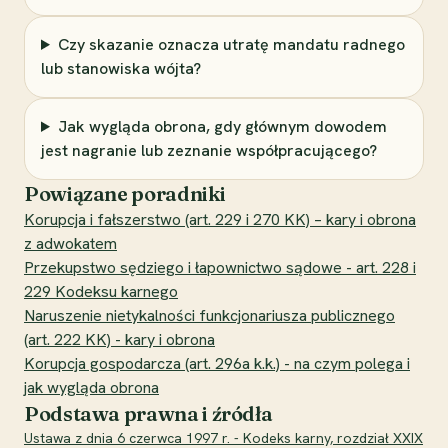
Czy skazanie oznacza utratę mandatu radnego
lub stanowiska wójta?
Jak wygląda obrona, gdy głównym dowodem
jest nagranie lub zeznanie współpracującego?
Powiązane poradniki
Korupcja i fałszerstwo (art. 229 i 270 KK) – kary i obrona
z adwokatem
Przekupstwo sędziego i łapownictwo sądowe - art. 228 i
229 Kodeksu karnego
Naruszenie nietykalności funkcjonariusza publicznego
(art. 222 KK) - kary i obrona
Korupcja gospodarcza (art. 296a k.k.) - na czym polega i
jak wygląda obrona
Podstawa prawna i źródła
Ustawa z dnia 6 czerwca 1997 r. - Kodeks karny, rozdział XXIX