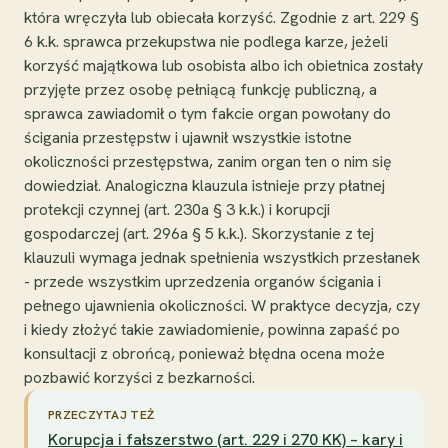
która wręczyła lub obiecała korzyść. Zgodnie z art. 229 §
6 k.k. sprawca przekupstwa nie podlega karze, jeżeli
korzyść majątkowa lub osobista albo ich obietnica zostały
przyjęte przez osobę pełniącą funkcję publiczną, a
sprawca zawiadomił o tym fakcie organ powołany do
ścigania przestępstw i ujawnił wszystkie istotne
okoliczności przestępstwa, zanim organ ten o nim się
dowiedział. Analogiczna klauzula istnieje przy płatnej
protekcji czynnej (art. 230a § 3 k.k.) i korupcji
gospodarczej (art. 296a § 5 k.k.). Skorzystanie z tej
klauzuli wymaga jednak spełnienia wszystkich przesłanek
- przede wszystkim uprzedzenia organów ścigania i
pełnego ujawnienia okoliczności. W praktyce decyzja, czy
i kiedy złożyć takie zawiadomienie, powinna zapaść po
konsultacji z obrońcą, ponieważ błędna ocena może
pozbawić korzyści z bezkarności.
PRZECZYTAJ TEŻ
Korupcja i fałszerstwo (art. 229 i 270 KK) – kary i