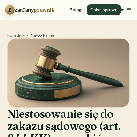
Przejdź do treści
Z
zaufany
prawnik
Zaloguj
Opisz sprawę
Poradniki
/
Prawo karne
Niestosowanie się do
zakazu sądowego (art.