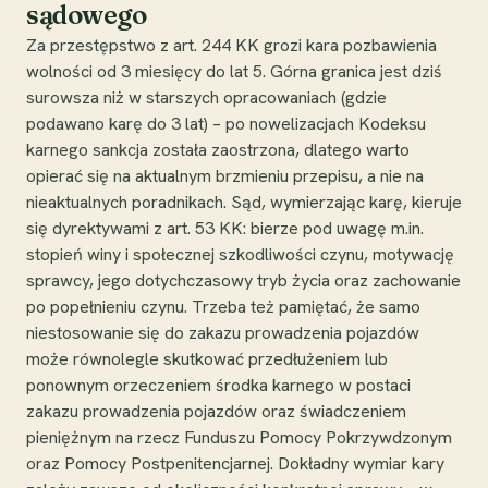
sądowego
Za przestępstwo z art. 244 KK grozi kara pozbawienia
wolności od 3 miesięcy do lat 5. Górna granica jest dziś
surowsza niż w starszych opracowaniach (gdzie
podawano karę do 3 lat) – po nowelizacjach Kodeksu
karnego sankcja została zaostrzona, dlatego warto
opierać się na aktualnym brzmieniu przepisu, a nie na
nieaktualnych poradnikach. Sąd, wymierzając karę, kieruje
się dyrektywami z art. 53 KK: bierze pod uwagę m.in.
stopień winy i społecznej szkodliwości czynu, motywację
sprawcy, jego dotychczasowy tryb życia oraz zachowanie
po popełnieniu czynu. Trzeba też pamiętać, że samo
niestosowanie się do zakazu prowadzenia pojazdów
może równolegle skutkować przedłużeniem lub
ponownym orzeczeniem środka karnego w postaci
zakazu prowadzenia pojazdów oraz świadczeniem
pieniężnym na rzecz Funduszu Pomocy Pokrzywdzonym
oraz Pomocy Postpenitencjarnej. Dokładny wymiar kary