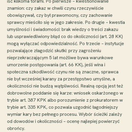
iść kilkoma torami. Po pierwsze – kwestionowanie
znamion: czy zakaz w chwili czynu rzeczywiście
obowiązywał, czy był prawomocny, czy zachowanie
sprawcy mieściło się w jego zakresie. Po drugie – kwestia
umyślności i świadomości: brak wiedzy o treści zakazu
lub usprawiedliwiony błąd co do okoliczności (art. 28 KK)
mogą wyłączać odpowiedzialność. Po trzecie – instytucje
pozwalające złagodzić skutki: przy zagrożeniu
nieprzekraczającym 5 lat możliwe bywa warunkowe
umorzenie postępowania (art. 66 KK), jeśli wina i
społeczna szkodliwość czynu nie są znaczne, sprawca
nie był wcześniej karany za przestępstwo umyślne, a
okoliczności nie budzą wątpliwości. Realną opcją jest też
dobrowolne poddanie się karze: wniosek oskarżonego w
trybie art. 387 KPK albo porozumienie z prokuratorem w
trybie art. 335 KPK, co pozwala uzgodnić łagodniejszy
wymiar kary bez pełnego procesu. Wybór ścieżki zależy
od dowodów i okoliczności – ocenę najlepiej powierzyć
obrońcy.