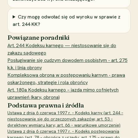
Czy mogę odwołać się od wyroku w sprawie z
art. 244 KK?
Powiązane poradniki
Art. 244 Kodeksu karnego — niestosowanie się do
zakazu sądowego
Posługiwanie się cudzym dowodem osobistym - art. 275
k.k. i linia obrony
Kompleksowa obrona w postępowaniu karnym - prawa
oskarżonego, strategie i rola obrońcy
Art. 180a Kodeksu karnego – jazda mimo cofniętych
uprawnień (kary, obrona)
Podstawa prawna i źródła
Ustawa z dnia 6 czerwca 1997 r. – Kodeks karny (art. 244 –
niestosowanie się do orzeczonych zakazów; art. 53 –
dyrektywy wymiaru kary; art. 66 – warunkowe umorzenie)
Ustawa z dnia 6 czerwca 1997 r. – Kodeks postępowania
karnego (art. 78 – obrońca z urzędu; art. 175 – prawo do