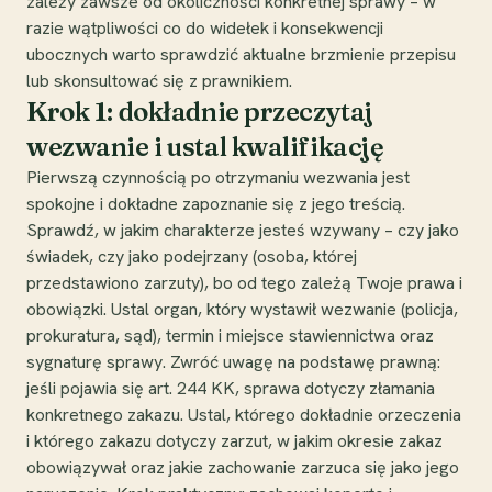
zależy zawsze od okoliczności konkretnej sprawy – w
razie wątpliwości co do widełek i konsekwencji
ubocznych warto sprawdzić aktualne brzmienie przepisu
lub skonsultować się z prawnikiem.
Krok 1: dokładnie przeczytaj
wezwanie i ustal kwalifikację
Pierwszą czynnością po otrzymaniu wezwania jest
spokojne i dokładne zapoznanie się z jego treścią.
Sprawdź, w jakim charakterze jesteś wzywany – czy jako
świadek, czy jako podejrzany (osoba, której
przedstawiono zarzuty), bo od tego zależą Twoje prawa i
obowiązki. Ustal organ, który wystawił wezwanie (policja,
prokuratura, sąd), termin i miejsce stawiennictwa oraz
sygnaturę sprawy. Zwróć uwagę na podstawę prawną:
jeśli pojawia się art. 244 KK, sprawa dotyczy złamania
konkretnego zakazu. Ustal, którego dokładnie orzeczenia
i którego zakazu dotyczy zarzut, w jakim okresie zakaz
obowiązywał oraz jakie zachowanie zarzuca się jako jego