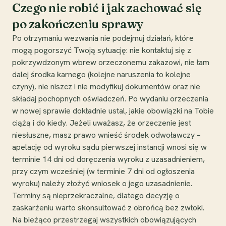
Czego nie robić i jak zachować się
po zakończeniu sprawy
Po otrzymaniu wezwania nie podejmuj działań, które
mogą pogorszyć Twoją sytuację: nie kontaktuj się z
pokrzywdzonym wbrew orzeczonemu zakazowi, nie łam
dalej środka karnego (kolejne naruszenia to kolejne
czyny), nie niszcz i nie modyfikuj dokumentów oraz nie
składaj pochopnych oświadczeń. Po wydaniu orzeczenia
w nowej sprawie dokładnie ustal, jakie obowiązki na Tobie
ciążą i do kiedy. Jeżeli uważasz, że orzeczenie jest
niesłuszne, masz prawo wnieść środek odwoławczy –
apelację od wyroku sądu pierwszej instancji wnosi się w
terminie 14 dni od doręczenia wyroku z uzasadnieniem,
przy czym wcześniej (w terminie 7 dni od ogłoszenia
wyroku) należy złożyć wniosek o jego uzasadnienie.
Terminy są nieprzekraczalne, dlatego decyzję o
zaskarżeniu warto skonsultować z obrońcą bez zwłoki.
Na bieżąco przestrzegaj wszystkich obowiązujących