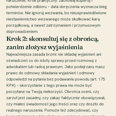
naruszenie. Krok praktyczny: zachowaj kopertę i
potwierdzenie odbioru – data doręczenia wyznacza bieg
terminów. Nie ignoruj wezwania, bo nieusprawiedliwione
niestawiennictwo wezwanego może skutkować karą
porządkową, a nawet zatrzymaniem i przymusowym
doprowadzeniem.
Krok 2: skonsultuj się z obrońcą,
zanim złożysz wyjaśnienia
Najważniejsza zasada brzmi: nie składaj wyjaśnień ani
oświadczeń co do istoty sprawy przed rozmową z
adwokatem lub radcą prawnym. Jako podejrzany masz
prawo do odmowy składania wyjaśnień i odmowy
odpowiedzi na pytania bez podawania powodu (art. 175
KPK) – skorzystanie z tego prawa nie może być
poczytane na Twoją niekorzyść. Obrońca oceni, czy
zarzut jest zasadny, czy zakaz faktycznie obowiązywał,
czy miałeś świadomość jego treści oraz czy doszło do
realnego naruszenia. Pomoże też zdecydować, czy