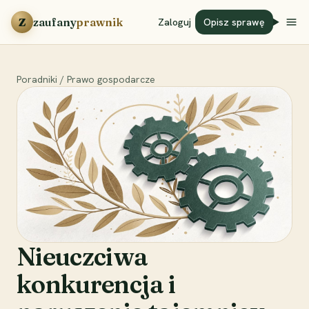
Przejdź do treści
Z
zaufany
prawnik
Zaloguj
Opisz sprawę
Poradniki
/
Prawo gospodarcze
Nieuczciwa
konkurencja i