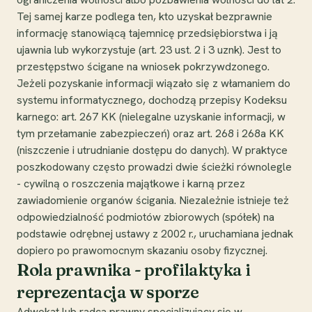
Tej samej karze podlega ten, kto uzyskał bezprawnie
informację stanowiącą tajemnicę przedsiębiorstwa i ją
ujawnia lub wykorzystuje (art. 23 ust. 2 i 3 uznk). Jest to
przestępstwo ścigane na wniosek pokrzywdzonego.
Jeżeli pozyskanie informacji wiązało się z włamaniem do
systemu informatycznego, dochodzą przepisy Kodeksu
karnego: art. 267 KK (nielegalne uzyskanie informacji, w
tym przełamanie zabezpieczeń) oraz art. 268 i 268a KK
(niszczenie i utrudnianie dostępu do danych). W praktyce
poszkodowany często prowadzi dwie ścieżki równolegle
- cywilną o roszczenia majątkowe i karną przez
zawiadomienie organów ścigania. Niezależnie istnieje też
odpowiedzialność podmiotów zbiorowych (spółek) na
podstawie odrębnej ustawy z 2002 r., uruchamiana jednak
dopiero po prawomocnym skazaniu osoby fizycznej.
Rola prawnika - profilaktyka i
reprezentacja w sporze
Adwokat lub radca prawny specjalizujący się w