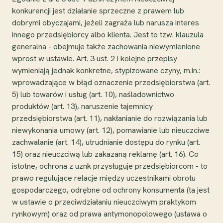
konkurencji jest działanie sprzeczne z prawem lub
dobrymi obyczajami, jeżeli zagraża lub narusza interes
innego przedsiębiorcy albo klienta. Jest to tzw. klauzula
generalna - obejmuje także zachowania niewymienione
wprost w ustawie. Art. 3 ust. 2 i kolejne przepisy
wymieniają jednak konkretne, stypizowane czyny, m.in.:
wprowadzające w błąd oznaczenie przedsiębiorstwa (art.
5) lub towarów i usług (art. 10), naśladownictwo
produktów (art. 13), naruszenie tajemnicy
przedsiębiorstwa (art. 11), nakłanianie do rozwiązania lub
niewykonania umowy (art. 12), pomawianie lub nieuczciwe
zachwalanie (art. 14), utrudnianie dostępu do rynku (art.
15) oraz nieuczciwą lub zakazaną reklamę (art. 16). Co
istotne, ochrona z uznk przysługuje przedsiębiorcom - to
prawo regulujące relacje między uczestnikami obrotu
gospodarczego, odrębne od ochrony konsumenta (ta jest
w ustawie o przeciwdziałaniu nieuczciwym praktykom
rynkowym) oraz od prawa antymonopolowego (ustawa o