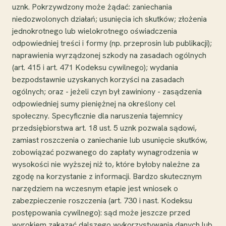
uznk. Pokrzywdzony może żądać: zaniechania
niedozwolonych działań; usunięcia ich skutków; złożenia
jednokrotnego lub wielokrotnego oświadczenia
odpowiedniej treści i formy (np. przeprosin lub publikacji);
naprawienia wyrządzonej szkody na zasadach ogólnych
(art. 415 i art. 471 Kodeksu cywilnego); wydania
bezpodstawnie uzyskanych korzyści na zasadach
ogólnych; oraz - jeżeli czyn był zawiniony - zasądzenia
odpowiedniej sumy pieniężnej na określony cel
społeczny. Specyficznie dla naruszenia tajemnicy
przedsiębiorstwa art. 18 ust. 5 uznk pozwala sądowi,
zamiast roszczenia o zaniechanie lub usunięcie skutków,
zobowiązać pozwanego do zapłaty wynagrodzenia w
wysokości nie wyższej niż to, które byłoby należne za
zgodę na korzystanie z informacji. Bardzo skutecznym
narzędziem na wczesnym etapie jest wniosek o
zabezpieczenie roszczenia (art. 730 i nast. Kodeksu
postępowania cywilnego): sąd może jeszcze przed
wyrokiem zakazać dalszego wykorzystywania danych lub