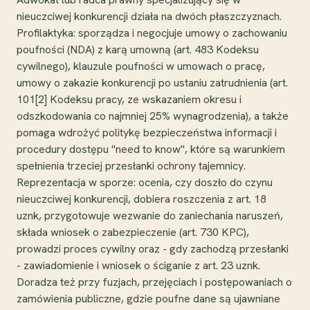
nieuczciwej konkurencji działa na dwóch płaszczyznach.
Profilaktyka: sporządza i negocjuje umowy o zachowaniu
poufności (NDA) z karą umowną (art. 483 Kodeksu
cywilnego), klauzule poufności w umowach o pracę,
umowy o zakazie konkurencji po ustaniu zatrudnienia (art.
101[2] Kodeksu pracy, ze wskazaniem okresu i
odszkodowania co najmniej 25% wynagrodzenia), a także
pomaga wdrożyć politykę bezpieczeństwa informacji i
procedury dostępu "need to know", które są warunkiem
spełnienia trzeciej przesłanki ochrony tajemnicy.
Reprezentacja w sporze: ocenia, czy doszło do czynu
nieuczciwej konkurencji, dobiera roszczenia z art. 18
uznk, przygotowuje wezwanie do zaniechania naruszeń,
składa wniosek o zabezpieczenie (art. 730 KPC),
prowadzi proces cywilny oraz - gdy zachodzą przesłanki
- zawiadomienie i wniosek o ściganie z art. 23 uznk.
Doradza też przy fuzjach, przejęciach i postępowaniach o
zamówienia publiczne, gdzie poufne dane są ujawniane