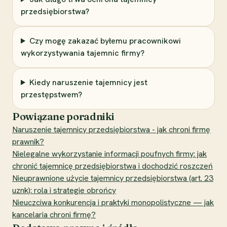
przedsiębiorstwa?
Czy mogę zakazać byłemu pracownikowi
wykorzystywania tajemnic firmy?
Kiedy naruszenie tajemnicy jest
przestępstwem?
Powiązane poradniki
Naruszenie tajemnicy przedsiębiorstwa - jak chroni firmę
prawnik?
Nielegalne wykorzystanie informacji poufnych firmy: jak
chronić tajemnicę przedsiębiorstwa i dochodzić roszczeń
Nieuprawnione użycie tajemnicy przedsiębiorstwa (art. 23
uznk): rola i strategie obrońcy
Nieuczciwa konkurencja i praktyki monopolistyczne — jak
kancelaria chroni firmę?