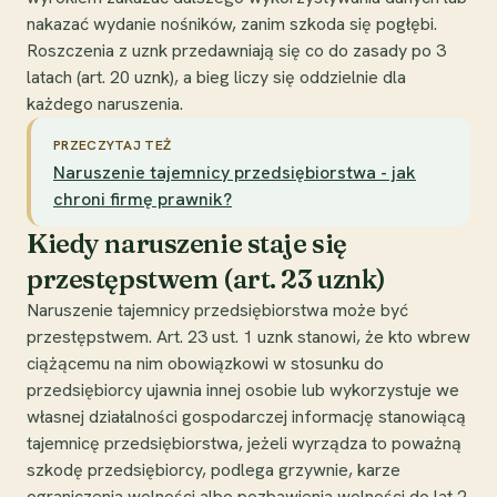
nakazać wydanie nośników, zanim szkoda się pogłębi.
Roszczenia z uznk przedawniają się co do zasady po 3
latach (art. 20 uznk), a bieg liczy się oddzielnie dla
każdego naruszenia.
PRZECZYTAJ TEŻ
Naruszenie tajemnicy przedsiębiorstwa - jak
chroni firmę prawnik?
Kiedy naruszenie staje się
przestępstwem (art. 23 uznk)
Naruszenie tajemnicy przedsiębiorstwa może być
przestępstwem. Art. 23 ust. 1 uznk stanowi, że kto wbrew
ciążącemu na nim obowiązkowi w stosunku do
przedsiębiorcy ujawnia innej osobie lub wykorzystuje we
własnej działalności gospodarczej informację stanowiącą
tajemnicę przedsiębiorstwa, jeżeli wyrządza to poważną
szkodę przedsiębiorcy, podlega grzywnie, karze
ograniczenia wolności albo pozbawienia wolności do lat 2.