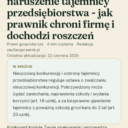
naruszenie tajemnicy
przedsiębiorstwa - jak
prawnik chroni firmę i
dochodzi roszczeń
Prawo gospodarcze
·
6
min czytania
·
Redakcja
zaufanyprawnik.pl
Ostatnia aktualizacja:
22 czerwca 2026
W SKRÓCIE
Nieuczciwą konkurencję i ochronę tajemnicy
przedsiębiorstwa reguluje ustawa o zwalczaniu
nieuczciwej konkurencji. Pokrzywdzony może
żądać zaniechania, naprawienia szkody i wydania
korzyści (art. 18 uznk), a za bezprawne ujawnienie
tajemnicy z poważną szkodą grozi kara do 2 lat (art.
23 uznk).
Konkurent kopiuje Twoje opakowania i wprowadza