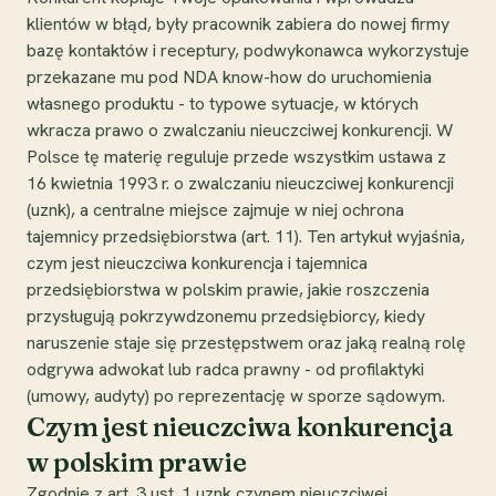
klientów w błąd, były pracownik zabiera do nowej firmy
bazę kontaktów i receptury, podwykonawca wykorzystuje
przekazane mu pod NDA know-how do uruchomienia
własnego produktu - to typowe sytuacje, w których
wkracza prawo o zwalczaniu nieuczciwej konkurencji. W
Polsce tę materię reguluje przede wszystkim ustawa z
16 kwietnia 1993 r. o zwalczaniu nieuczciwej konkurencji
(uznk), a centralne miejsce zajmuje w niej ochrona
tajemnicy przedsiębiorstwa (art. 11). Ten artykuł wyjaśnia,
czym jest nieuczciwa konkurencja i tajemnica
przedsiębiorstwa w polskim prawie, jakie roszczenia
przysługują pokrzywdzonemu przedsiębiorcy, kiedy
naruszenie staje się przestępstwem oraz jaką realną rolę
odgrywa adwokat lub radca prawny - od profilaktyki
(umowy, audyty) po reprezentację w sporze sądowym.
Czym jest nieuczciwa konkurencja
w polskim prawie
Zgodnie z art. 3 ust. 1 uznk czynem nieuczciwej