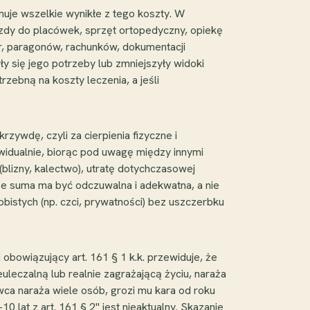
jmuje wszelkie wynikłe z tego koszty. W
zdy do placówek, sprzęt ortopedyczny, opiekę
r, paragonów, rachunków, dokumentacji
y się jego potrzeby lub zmniejszyły widoki
zebną na koszty leczenia, a jeśli
wdę, czyli za cierpienia fizyczne i
ywidualnie, biorąc pod uwagę między innymi
blizny, kalectwo), utratę dotychczasowej
że suma ma być odczuwalna i adekwatna, a nie
bistych (np. czci, prywatności) bez uszczerbku
bowiązujący art. 161 § 1 k.k. przewiduje, że
leczalną lub realnie zagrażającą życiu, naraża
wca naraża wiele osób, grozi mu kara od roku
10 lat z art. 161 § 2" jest nieaktualny. Skazanie