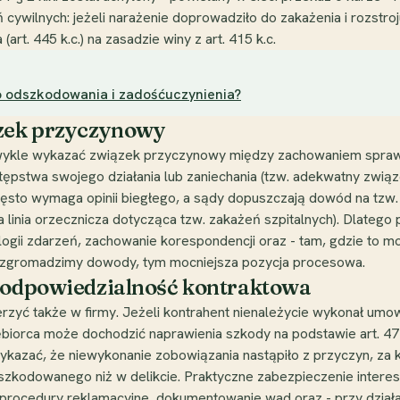
 cywilnych: jeżeli narażenie doprowadziło do zakażenia i rozst
(art. 445 k.c.) na zasadzie winy z art. 415 k.c.
odszkodowania i zadośćuczynienia?
ązek przyczynowy
wykle wykazać związek przyczynowy między zachowaniem sprawcy
ępstwa swojego działania lub zaniechania (tzw. adekwatny zwią
ęsto wymaga opinii biegłego, a sądy dopuszczają dowód na tzw
 linia orzecznicza dotycząca tzw. zakażeń szpitalnych). Dlatego 
ogii zdarzeń, zachowanie korespondencji oraz - tam, gdzie to m
iej zgromadzimy dowody, tym mocniejsza pozycja procesowa.
i odpowiedzialność kontraktowa
yć także w firmy. Jeżeli kontrahent nienależycie wykonał umow
iorca może dochodzić naprawienia szkody na podstawie art. 471 k
wykazać, że niewykonanie zobowiązania nastąpiło z przyczyn, za k
oszkodowanego niż w delikcie. Praktyczne zabezpieczenie interes
, procedury reklamacyjne, dokumentowanie wad oraz - przy dział