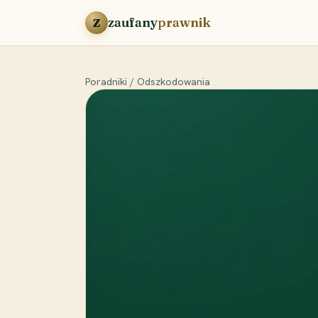
Przejdź do treści
zaufany
prawnik
Z
Poradniki
/
Odszkodowania