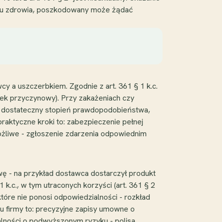
roju zdrowia, poszkodowany może żądać
 a uszczerbkiem. Zgodnie z art. 361 § 1 k.c.
zek przyczynowy). Przy zakażeniach czy
. dostateczny stopień prawdopodobieństwa,
praktyczne kroki to: zabezpieczenie pełnej
ożliwe - zgłoszenie zdarzenia odpowiednim
ę - na przykład dostawca dostarczył produkt
.c., w tym utraconych korzyści (art. 361 § 2
tóre nie ponosi odpowiedzialności - rozkład
u firmy to: precyzyjne zapisy umowne o
alności o podwyższonym ryzyku - polisa