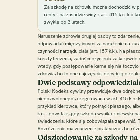
Za szkodę na zdrowiu można dochodzić w proc
renty - na zasadzie winy z art. 415 k.c. lub 
zwykle po 3 latach.
Naruszenie zdrowia drugiej osoby to zdarzeni
odpowiadać między innymi za narażenie na zara
czynności narządu ciała (art. 157 k.k.). Na p
koszty leczenia, zadośćuczynienia za krzywdę 
wtedy, gdy postępowanie karne się nie toczył
zdrowia, bo to one najczęściej decydują o re
Dwie podstawy odpowiedzialn
Polski Kodeks cywilny przewiduje dwa odrębne
niedozwolonego), uregulowana w art. 415 k.c.: 
przykład kierowca, który potrącił pieszego, al
k.c. - powstaje, gdy szkoda wynika z niewyko
świadczenia, które się zobowiązała zapewnić.
Rozróżnienie ma znaczenie praktyczne, bo różn
Odszkodowanie za szkody na 