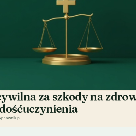
ywilna za szkody na zdrowi
adośćuczynienia
yprawnik.pl