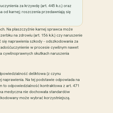
zynienia za krzywdę (art. 445 k.c.) oraz
żna od karnej; roszczenia przedawniają się
ach. Na płaszczyźnie karnej sprawca może
rbku na zdrowiu (art. 156 k.k.) czy naruszenie
ać się naprawienia szkody - odszkodowania za
 zadośćuczynienie w procesie cywilnym nawet
na cywilnoprawnych skutkach naruszenia
powiedzialność deliktowa (z czynu
ej naprawienia. Na tej podstawie odpowiada na
im to odpowiedzialność kontraktowa z art. 471
ówka medyczna nie dochowała standardów
szkodowany może wybrać korzystniejszą.