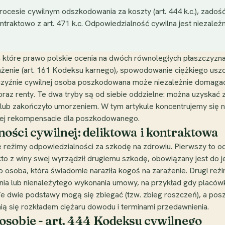
esie cywilnym odszkodowania za koszty (art. 444 k.c.), zadośćuc
kontraktowo z art. 471 k.c. Odpowiedzialność cywilna jest niezale
e, które prawo polskie ocenia na dwóch równoległych płaszczyzn
żenie (art. 161 Kodeksu karnego), spowodowanie ciężkiego uszcze
łaszczyźnie cywilnej osoba poszkodowana może niezależnie domag
oraz renty. Te dwa tryby są od siebie oddzielne: można uzyskać
o lub zakończyło umorzeniem. W tym artykule koncentrujemy się 
alnej rekompensacie dla poszkodowanego.
ości cywilnej: deliktowa i kontraktowa
 reżimy odpowiedzialności za szkodę na zdrowiu. Pierwszy to od
kto z winy swej wyrządził drugiemu szkodę, obowiązany jest do j
bo osoba, która świadomie naraziła kogoś na zarażenie. Drugi reż
nania lub nienależytego wykonania umowy, na przykład gdy plac
 Te dwie podstawy mogą się zbiegać (tzw. zbieg roszczeń), a po
ią się rozkładem ciężaru dowodu i terminami przedawnienia.
osobie - art. 444 Kodeksu cywilnego