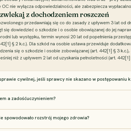
ie OC nie wyłącza odpowiedzialności, ale zabezpiecza wypłaca
 zwlekaj z dochodzeniem roszczeń
ozwolonego przedawniają się co do zasady z upływem 3 lat od d
 się dowiedzieć o szkodzie i o osobie obowiązanej do jej naprawie
 zbrodni lub występku, termin wynosi 20 lat od popełnienia przest
442[1] § 2 k.c.). Dla szkód na osobie ustawa przewiduje dodatk
dzenia się o szkodzie i osobie zobowiązanej (art. 442[1] § 3 k.c.)
iej niż z upływem 2 lat od uzyskania pełnoletności (art. 442[1] §
rawie cywilnej, jeśli sprawcy nie skazano w postępowaniu 
iem a zadośćuczynieniem?
nie spowodowało rozstrój mojego zdrowia?