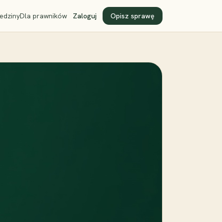
edziny
Dla prawników
Zaloguj
Opisz sprawę