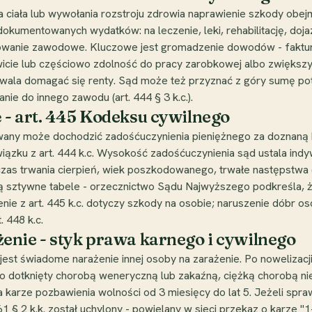
nia ciała lub wywołania rozstroju zdrowia naprawienie szkody obe
umentowanych wydatków: na leczenie, leki, rehabilitację, doja
ikowanie zawodowe. Kluczowe jest gromadzenie dowodów - faktu
icie lub częściowo zdolność do pracy zarobkowej albo zwiększył
zwala domagać się renty. Sąd może też przyznać z góry sumę potr
ie do innego zawodu (art. 444 § 3 k.c.).
 - art. 445 Kodeksu cywilnego
 może dochodzić zadośćuczynienia pieniężnego za doznaną krzy
związku z art. 444 k.c. Wysokość zadośćuczynienia sąd ustala ind
czas trwania cierpień, wiek poszkodowanego, trwałe następstwa (
eją sztywne tabele - orzecznictwo Sądu Najwyższego podkreśla, 
ie z art. 445 k.c. dotyczy szkody na osobie; naruszenie dóbr oso
 448 k.c.
enie - styk prawa karnego i cywilnego
t świadome narażenie innej osoby na zarażenie. Po nowelizacji o
o dotknięty chorobą weneryczną lub zakaźną, ciężką chorobą nieu
 karze pozbawienia wolności od 3 miesięcy do lat 5. Jeżeli spra
161 § 2 k.k. został uchylony - powielany w sieci przekaz o karze "1-