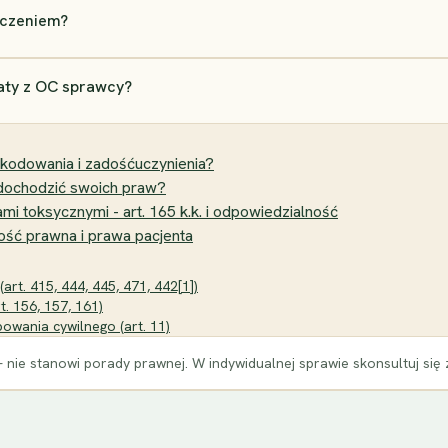
zczeniem?
aty z OC sprawcy?
odowania i zadośćuczynienia?
 dochodzić swoich praw?
mi toksycznymi - art. 165 k.k. i odpowiedzialność
ść prawna i prawa pacjenta
art. 415, 444, 445, 471, 442[1])
t. 156, 157, 161)
owania cywilnego (art. 11)
 nie stanowi porady prawnej. W indywidualnej sprawie skonsultuj się