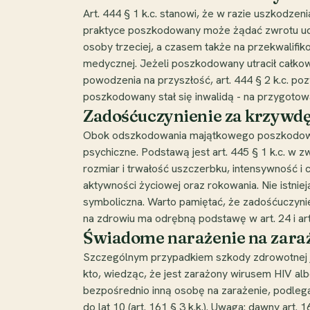
Art. 444 § 1 k.c. stanowi, że w razie uszkodze
praktyce poszkodowany może żądać zwrotu udok
osoby trzeciej, a czasem także na przekwalif
medycznej. Jeżeli poszkodowany utracił całkow
powodzenia na przyszłość, art. 444 § 2 k.c. po
poszkodowany stał się inwalidą - na przygotowan
Zadośćuczynienie za krzywdę
Obok odszkodowania majątkowego poszkodowany
psychiczne. Podstawą jest art. 445 § 1 k.c. w 
rozmiar i trwałość uszczerbku, intensywność i 
aktywności życiowej oraz rokowania. Nie istni
symboliczna. Warto pamiętać, że zadośćuczynien
na zdrowiu ma odrębną podstawę w art. 24 i art.
Świadome narażenie na zaraż
Szczególnym przypadkiem szkody zdrowotnej jes
kto, wiedząc, że jest zarażony wirusem HIV alb
bezpośrednio inną osobę na zarażenie, podlega
do lat 10 (art. 161 § 3 k.k.). Uwaga: dawny art. 