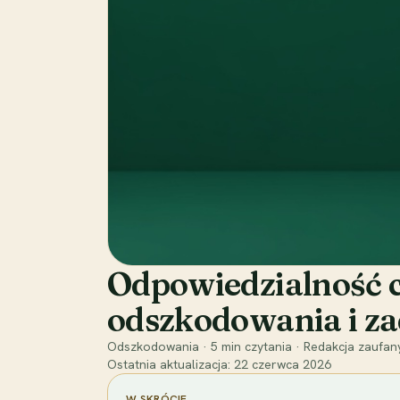
Odpowiedzialność c
odszkodowania i z
Odszkodowania
·
5
min czytania
·
Redakcja zaufan
Ostatnia aktualizacja:
22 czerwca 2026
W SKRÓCIE