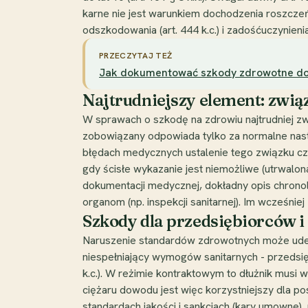
karne nie jest warunkiem dochodzenia roszczeń
odszkodowania (art. 444 k.c.) i zadośćuczynienia 
PRZECZYTAJ TEŻ
Jak dokumentować szkody zdrowotne do 
Najtrudniejszy element: zwi
W sprawach o szkodę na zdrowiu najtrudniej z
zobowiązany odpowiada tylko za normalne nast
błędach medycznych ustalenie tego związku cz
gdy ścisłe wykazanie jest niemożliwe (utrwalona
dokumentacji medycznej, dokładny opis chronol
organom (np. inspekcji sanitarnej). Im wcześn
Szkody dla przedsiębiorców 
Naruszenie standardów zdrowotnych może uderz
niespełniający wymogów sanitarnych - przedsięb
k.c.). W reżimie kontraktowym to dłużnik musi 
ciężaru dowodu jest więc korzystniejszy dla p
standardach jakości i sankcjach (kary umowne)