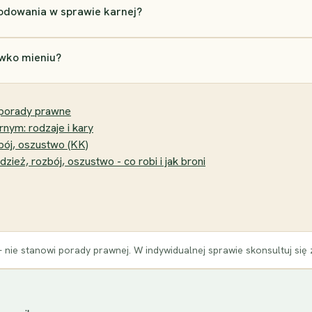
odowania w sprawie karnej?
iwko mieniu?
 porady prawne
nym: rodzaje i kary
bój, oszustwo (KK)
ież, rozbój, oszustwo - co robi i jak broni
 nie stanowi porady prawnej. W indywidualnej sprawie skonsultuj się