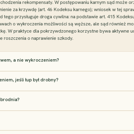
 dochodzenia rekompensaty. W postępowaniu karnym sąd może o
nienie za krzywdę (art. 46 Kodeksu karnego); wniosek w tej sp
d tego przysługuje droga cywilna: na podstawie art. 415 Kode
ach o wykroczenia możliwości są węższe, ale sąd również mo
ązkę. W praktyce dla pokrzywdzonego korzystne bywa aktywne u
e roszczenia o naprawienie szkody.
stwem, a nie wykroczeniem?
iem, jeśli łup był drobny?
zbrodnia?