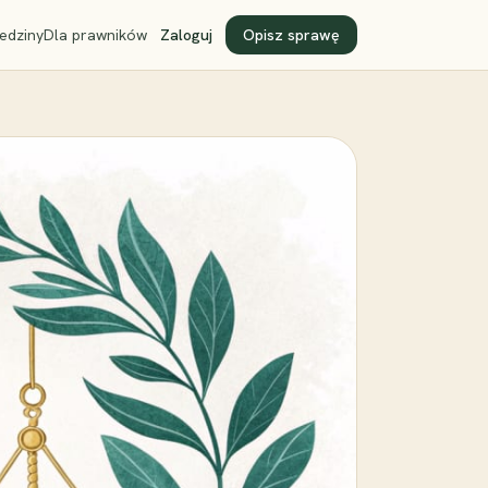
edziny
Dla prawników
Zaloguj
Opisz sprawę