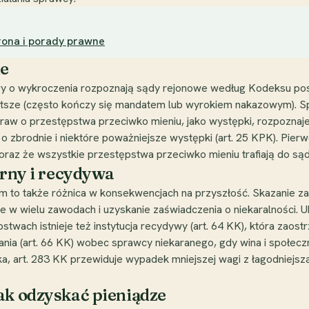
rona i porady prawne
ie
awy o wykroczenia rozpoznają sądy rejonowe według Kodeksu po
stsze (często kończy się mandatem lub wyrokiem nakazowym). S
aw o przestępstwa przeciwko mieniu, jako występki, rozpoznaj
 zbrodnie i niektóre poważniejsze występki (art. 25 KPK). Pierw
) oraz że wszystkie przestępstwa przeciwko mieniu trafiają do 
arny i recydywa
 to także różnica w konsekwencjach na przyszłość. Skazanie z
e w wielu zawodach i uzyskanie zaświadczenia o niekaralności. U
wach istnieje też instytucja recydywy (art. 64 KK), która zaos
 (art. 66 KK) wobec sprawcy niekaranego, gdy wina i społeczna
ka, art. 283 KK przewiduje wypadek mniejszej wagi z łagodniejszą
ak odzyskać pieniądze