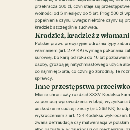
przekracza 500 zł, czyn staje się przestępstw
wolności od 3 miesięcy do 5 lat. Próg 500 zł w
popełnienia czynu. Uwaga: niektóre czyny są pr
kradzież szczególnie zuchwała.
Kradzież, kradzież z włamanie
Polskie prawo precyzyjnie odróżnia typy zabor
włamaniem (art. 279 KK) wymaga pokonania zab
surowiej, bo karą od roku do 10 lat pozbawieni
osoby, groźbą jej natychmiastowego użycia albo
co najmniej 3 lata, co czyni go zbrodnią. Te roz
sprawcy.
Inne przestępstwa przeciwko 
Mienie chroni cały rozdział XXXV Kodeksu kar
za pomocą wprowadzenia w błąd, wyzyskania błęd
uszkodzenie cudzej rzeczy (art. 288 KK) to odp
wykroczeniem z art. 124 Kodeksu wykroczeń. P
zwana defraudacja czy malwersacja w polskim p
albo oszustwa, w zależności od mechanizmu dz