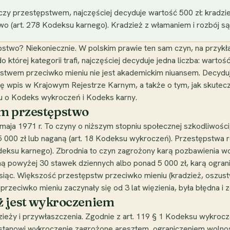
zy przestępstwem, najczęściej decyduje wartość 500 zł: kradzie
 (art. 278 Kodeksu karnego). Kradzież z włamaniem i rozbój są
pstwo? Niekoniecznie. W polskim prawie ten sam czyn, na przykł
 której kategorii trafi, najczęściej decyduje jedna liczba: wartoś
twem przeciwko mieniu nie jest akademickim niuansem. Decyduje
się wpis w Krajowym Rejestrze Karnym, a także o tym, jak skute
iu o Kodeks wykroczeń i Kodeks karny.
ym przestępstwo
ja 1971 r. To czyny o niższym stopniu społecznej szkodliwości, 
 5 000 zł lub naganą (art. 18 Kodeksu wykroczeń). Przestępstwa 
odeksu karnego). Zbrodnia to czyn zagrożony karą pozbawienia wol
 powyżej 30 stawek dziennych albo ponad 5 000 zł, karą ograni
iąc. Większość przestępstw przeciwko mieniu (kradzież, oszustw
przeciwko mieniu zaczynały się od 3 lat więzienia, była błędna i
eż jest wykroczeniem
zieży i przywłaszczenia. Zgodnie z art. 119 § 1 Kodeksu wykroc
 stanowi wykroczenie zagrożone aresztem, ograniczeniem wolnoś