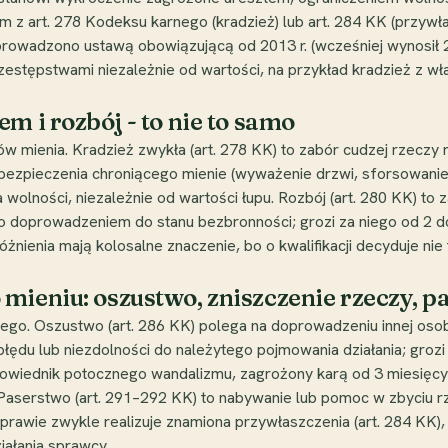
em z art. 278 Kodeksu karnego (kradzież) lub art. 284 KK (przyw
prowadzono ustawą obowiązującą od 2013 r. (wcześniej wynosił 250
zestępstwami niezależnie od wartości, na przykład kradzież z wła
m i rozbój - to nie to samo
ów mienia. Kradzież zwykła (art. 278 KK) to zabór cudzej rzeczy
ezpieczenia chroniącego mienie (wyważenie drzwi, sforsowanie 
a wolności, niezależnie od wartości łupu. Rozbój (art. 280 KK) 
 doprowadzeniem do stanu bezbronności; grozi za niego od 2 do 1
różnienia mają kolosalne znaczenie, bo o kwalifikacji decyduje nie
mieniu: oszustwo, zniszczenie rzeczy, p
nego. Oszustwo (art. 286 KK) polega na doprowadzeniu innej os
u lub niezdolności do należytego pojmowania działania; grozi za
owiednik potocznego wandalizmu, zagrożony karą od 3 miesięcy do
aserstwo (art. 291–292 KK) to nabywanie lub pomoc w zbyciu r
rawie zwykle realizuje znamiona przywłaszczenia (art. 284 KK),
iałania sprawcy.