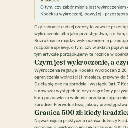
W SKRÓCIE
O tym, czy zabór mienia jest wykroczeniem c
Kodeksu wykroczeń), powyżej - przestępstwo
Czy zabranie cudzej rzeczy to zawsze przestę
wykroczenie albo jako przestępstwo, a o tym, do
Rozróżnienie między wykroczeniem a przestęps
rozpozna sprawę, o tym, czy w aktach pojawi 
tym artykule porządkujemy te różnice w oparc
Czym jest wykroczenie, a cz
Wykroczenia reguluje Kodeks wykroczeń z 20 ma
ograniczenia wolności (1 miesiąc), grzywny do
Dzielą się one na zbrodnie i występki (art. 7 K
surowszą; występek to czyn zagrożony grzywną
karą pozbawienia wolności przekraczającą mies
zbrodnie. Pierwotna teza, jakoby przestępstwa 
Granica 500 zł: kiedy kradzi
Najważniejsza praktyczna różnica dotyczy krad
ruchomej o wartości nieprzekraczającej 500 zł