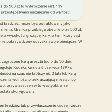
ż do 500 zł to wykroczenie (art. 119
 przestępstwami niezależnie od wartości.
ad kradzież, może być potraktowany jako
ć mienia. Granica przebiega obecnie przy 500 zł.
 o wysokości grożącej kary, o tym, który sąd
cznie pokrzywdzony odzyska swoje pieniądze. W
zagrożone karą aresztu (od 5 do 30 dni),
reguluje Kodeks karny z 6 czerwca 1997 r.
ności na czas nie krótszy niż 3 lata lub karą
czenia wolności przekraczającą miesiąc lub
o, przywłaszczenie) to występki, a nie
 została skorygowana.
zeń kradzież lub przywłaszczenie cudzej rzeczy
ci albo grzywną. Jeżeli wartość mienia