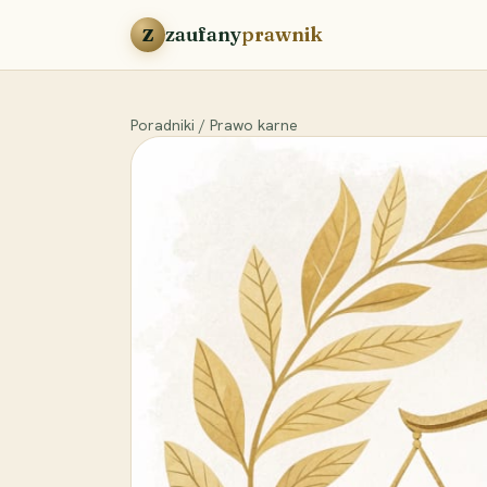
Przejdź do treści
zaufany
prawnik
Z
Poradniki
/
Prawo karne