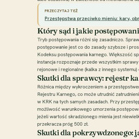
PRZECZYTAJ TEŻ
Przestępstwa przeciwko mieniu: kary, ob
Który sąd i jakie postępowan
Tryb postępowania różni się zasadniczo. Spr
postępowanie jest co do zasady szybsze i pro
Kodeksu postępowania karnego. Większość spr
instancja rozpoznaje przede wszystkim sprawy o
rejonowe i regionalne (kalka z innego systemu
Skutki dla sprawcy: rejestr k
Różnica między wykroczeniem a przestępstwem
Rejestru Karnego, co może utrudnić zatrudnieni
w KRK na tych samych zasadach. Przy przestępst
możliwość warunkowego umorzenia postępowania
jeżeli wartość skradzionego mienia jest niewiel
przekracza próg 500 zł.
Skutki dla pokrzywdzonego: j