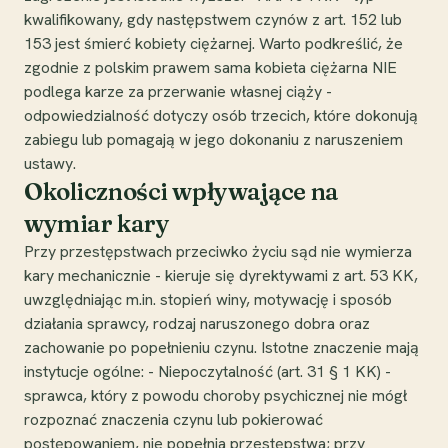
kwalifikowany, gdy następstwem czynów z art. 152 lub
153 jest śmierć kobiety ciężarnej. Warto podkreślić, że
zgodnie z polskim prawem sama kobieta ciężarna NIE
podlega karze za przerwanie własnej ciąży -
odpowiedzialność dotyczy osób trzecich, które dokonują
zabiegu lub pomagają w jego dokonaniu z naruszeniem
ustawy.
Okoliczności wpływające na
wymiar kary
Przy przestępstwach przeciwko życiu sąd nie wymierza
kary mechanicznie - kieruje się dyrektywami z art. 53 KK,
uwzględniając m.in. stopień winy, motywację i sposób
działania sprawcy, rodzaj naruszonego dobra oraz
zachowanie po popełnieniu czynu. Istotne znaczenie mają
instytucje ogólne: - Niepoczytalność (art. 31 § 1 KK) -
sprawca, który z powodu choroby psychicznej nie mógł
rozpoznać znaczenia czynu lub pokierować
postępowaniem, nie popełnia przestępstwa; przy