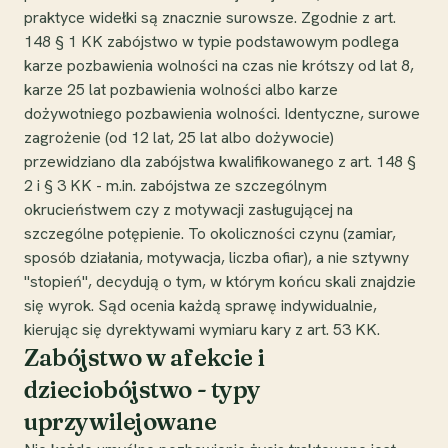
praktyce widełki są znacznie surowsze. Zgodnie z art.
148 § 1 KK zabójstwo w typie podstawowym podlega
karze pozbawienia wolności na czas nie krótszy od lat 8,
karze 25 lat pozbawienia wolności albo karze
dożywotniego pozbawienia wolności. Identyczne, surowe
zagrożenie (od 12 lat, 25 lat albo dożywocie)
przewidziano dla zabójstwa kwalifikowanego z art. 148 §
2 i § 3 KK - m.in. zabójstwa ze szczególnym
okrucieństwem czy z motywacji zasługującej na
szczególne potępienie. To okoliczności czynu (zamiar,
sposób działania, motywacja, liczba ofiar), a nie sztywny
"stopień", decydują o tym, w którym końcu skali znajdzie
się wyrok. Sąd ocenia każdą sprawę indywidualnie,
kierując się dyrektywami wymiaru kary z art. 53 KK.
Zabójstwo w afekcie i
dzieciobójstwo - typy
uprzywilejowane