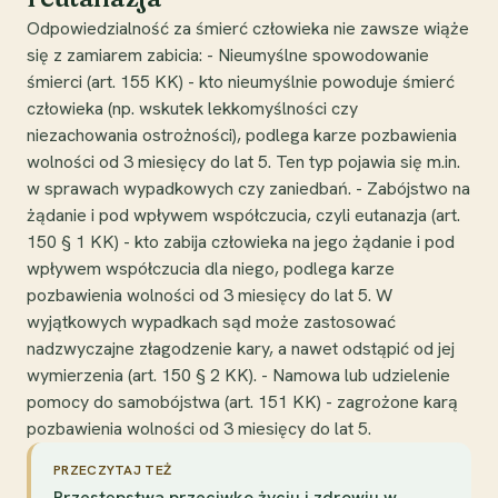
Odpowiedzialność za śmierć człowieka nie zawsze wiąże
się z zamiarem zabicia: - Nieumyślne spowodowanie
śmierci (art. 155 KK) - kto nieumyślnie powoduje śmierć
człowieka (np. wskutek lekkomyślności czy
niezachowania ostrożności), podlega karze pozbawienia
wolności od 3 miesięcy do lat 5. Ten typ pojawia się m.in.
w sprawach wypadkowych czy zaniedbań. - Zabójstwo na
żądanie i pod wpływem współczucia, czyli eutanazja (art.
150 § 1 KK) - kto zabija człowieka na jego żądanie i pod
wpływem współczucia dla niego, podlega karze
pozbawienia wolności od 3 miesięcy do lat 5. W
wyjątkowych wypadkach sąd może zastosować
nadzwyczajne złagodzenie kary, a nawet odstąpić od jej
wymierzenia (art. 150 § 2 KK). - Namowa lub udzielenie
pomocy do samobójstwa (art. 151 KK) - zagrożone karą
pozbawienia wolności od 3 miesięcy do lat 5.
PRZECZYTAJ TEŻ
Przestępstwa przeciwko życiu i zdrowiu w