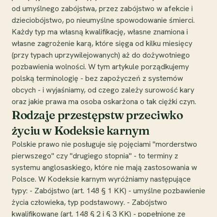
od umyślnego zabójstwa, przez zabójstwo w afekcie i
dzieciobójstwo, po nieumyślne spowodowanie śmierci.
Każdy typ ma własną kwalifikację, własne znamiona i
własne zagrożenie karą, które sięga od kilku miesięcy
(przy typach uprzywilejowanych) aż do dożywotniego
pozbawienia wolności. W tym artykule porządkujemy
polską terminologię - bez zapożyczeń z systemów
obcych - i wyjaśniamy, od czego zależy surowość kary
oraz jakie prawa ma osoba oskarżona o tak ciężki czyn.
Rodzaje przestępstw przeciwko
życiu w Kodeksie karnym
Polskie prawo nie posługuje się pojęciami "morderstwo
pierwszego" czy "drugiego stopnia" - to terminy z
systemu anglosaskiego, które nie mają zastosowania w
Polsce. W Kodeksie karnym wyróżniamy następujące
typy: - Zabójstwo (art. 148 § 1 KK) - umyślne pozbawienie
życia człowieka, typ podstawowy. - Zabójstwo
kwalifikowane (art. 148 § 2 i § 3 KK) - popełnione ze