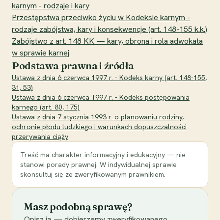
karnym - rodzaje i kary
Przestępstwa przeciwko życiu w Kodeksie karnym -
rodzaje zabójstwa, kary i konsekwencje (art. 148-155 k.k.)
Zabójstwo z art. 148 KK — kary, obrona i rola adwokata
w sprawie karnej
Podstawa prawna i źródła
Ustawa z dnia 6 czerwca 1997 r. - Kodeks karny (art. 148-155,
31, 53)
Ustawa z dnia 6 czerwca 1997 r. - Kodeks postępowania
karnego (art. 80, 175)
Ustawa z dnia 7 stycznia 1993 r. o planowaniu rodziny,
ochronie płodu ludzkiego i warunkach dopuszczalności
przerywania ciąży
Treść ma charakter informacyjny i edukacyjny — nie
stanowi porady prawnej. W indywidualnej sprawie
skonsultuj się ze zweryfikowanym prawnikiem.
Masz podobną sprawę?
Opisz ją — dobierzemy zweryfikowanego