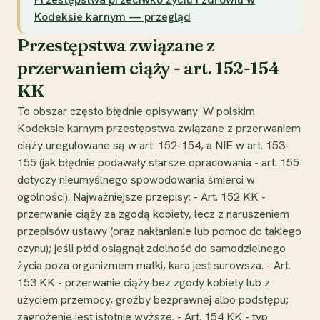
Kodeksie karnym — przegląd
Przestępstwa związane z
przerwaniem ciąży - art. 152-154
KK
To obszar często błędnie opisywany. W polskim
Kodeksie karnym przestępstwa związane z przerwaniem
ciąży uregulowane są w art. 152-154, a NIE w art. 153-
155 (jak błędnie podawały starsze opracowania - art. 155
dotyczy nieumyślnego spowodowania śmierci w
ogólności). Najważniejsze przepisy: - Art. 152 KK -
przerwanie ciąży za zgodą kobiety, lecz z naruszeniem
przepisów ustawy (oraz nakłanianie lub pomoc do takiego
czynu); jeśli płód osiągnął zdolność do samodzielnego
życia poza organizmem matki, kara jest surowsza. - Art.
153 KK - przerwanie ciąży bez zgody kobiety lub z
użyciem przemocy, groźby bezprawnej albo podstępu;
zagrożenie jest istotnie wyższe. - Art. 154 KK - typ