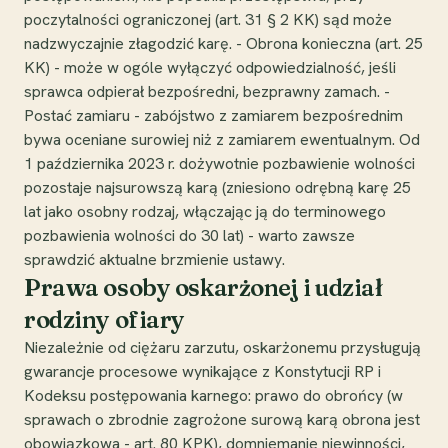
poczytalności ograniczonej (art. 31 § 2 KK) sąd może
nadzwyczajnie złagodzić karę. - Obrona konieczna (art. 25
KK) - może w ogóle wyłączyć odpowiedzialność, jeśli
sprawca odpierał bezpośredni, bezprawny zamach. -
Postać zamiaru - zabójstwo z zamiarem bezpośrednim
bywa oceniane surowiej niż z zamiarem ewentualnym. Od
1 października 2023 r. dożywotnie pozbawienie wolności
pozostaje najsurowszą karą (zniesiono odrębną karę 25
lat jako osobny rodzaj, włączając ją do terminowego
pozbawienia wolności do 30 lat) - warto zawsze
sprawdzić aktualne brzmienie ustawy.
Prawa osoby oskarżonej i udział
rodziny ofiary
Niezależnie od ciężaru zarzutu, oskarżonemu przysługują
gwarancje procesowe wynikające z Konstytucji RP i
Kodeksu postępowania karnego: prawo do obrońcy (w
sprawach o zbrodnie zagrożone surową karą obrona jest
obowiązkowa - art. 80 KPK), domniemanie niewinności,