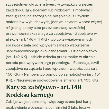
szczególnym okrucieństwem, w związku z wzięciem
zakładnika, zgwałceniem lub rozbojem, z motywacji
zasługującej na szczególne potępienie, z użyciem
materiałów wybuchowych, jednym czynem wobec więcej
niż jednej osoby albo przez sprawcę wcześniej
prawomocnie skazanego za zabójstwo. - Zabójstwo w
afekcie (art. 148 § 4 KK) - typ uprzywilejowany, gdy
sprawca działa pod wpływem silnego wzburzenia
usprawiedliwionego okolicznościami. - Dzieciobójstwo
(art. 149 KK) - zabicie dziecka przez matkę w okresie
porodu pod wpływem jego przebiegu. - Eutanazja, czyli
zabójstwo na żądanie i pod wpływem współczucia (art.
150 KK). - Namowa lub pomoc do samobójstwa (art. 151
KK). - Nieumyślne spowodowanie śmierci (art. 155 KK).
Kary za zabójstwo - art. 148
Kodeksu karnego
Zabójstwo jest zbrodnią, więc zagrożone jest karą
pozbawienia wolności na co najmniej 3 lata, lecz w