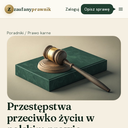
Przejdź do treści
Z
zaufany
prawnik
Zaloguj
Opisz sprawę
Poradniki
/
Prawo karne
Przestępstwa
przeciwko życiu w