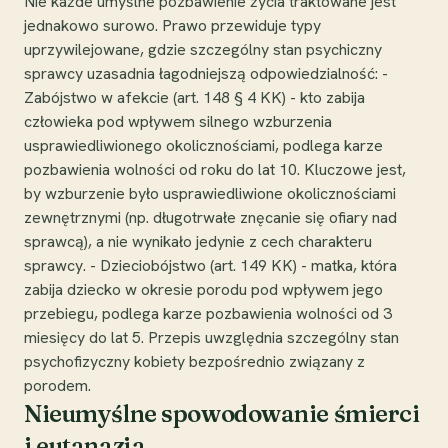
Nie każde umyślne pozbawienie życia traktowane jest
jednakowo surowo. Prawo przewiduje typy
uprzywilejowane, gdzie szczególny stan psychiczny
sprawcy uzasadnia łagodniejszą odpowiedzialność: -
Zabójstwo w afekcie (art. 148 § 4 KK) - kto zabija
człowieka pod wpływem silnego wzburzenia
usprawiedliwionego okolicznościami, podlega karze
pozbawienia wolności od roku do lat 10. Kluczowe jest,
by wzburzenie było usprawiedliwione okolicznościami
zewnętrznymi (np. długotrwałe znęcanie się ofiary nad
sprawcą), a nie wynikało jedynie z cech charakteru
sprawcy. - Dzieciobójstwo (art. 149 KK) - matka, która
zabija dziecko w okresie porodu pod wpływem jego
przebiegu, podlega karze pozbawienia wolności od 3
miesięcy do lat 5. Przepis uwzględnia szczególny stan
psychofizyczny kobiety bezpośrednio związany z
porodem.
Nieumyślne spowodowanie śmierci
i eutanazja