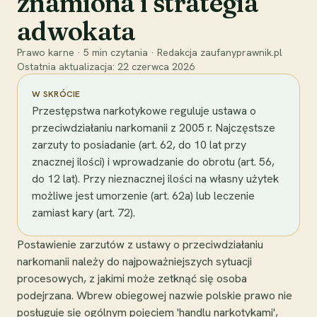
znamiona i strategia
adwokata
Prawo karne
·
5
min czytania
·
Redakcja zaufanyprawnik.pl
Ostatnia aktualizacja:
22 czerwca 2026
W SKRÓCIE
Przestępstwa narkotykowe reguluje ustawa o
przeciwdziałaniu narkomanii z 2005 r. Najczęstsze
zarzuty to posiadanie (art. 62, do 10 lat przy
znacznej ilości) i wprowadzanie do obrotu (art. 56,
do 12 lat). Przy nieznacznej ilości na własny użytek
możliwe jest umorzenie (art. 62a) lub leczenie
zamiast kary (art. 72).
Postawienie zarzutów z ustawy o przeciwdziałaniu
narkomanii należy do najpoważniejszych sytuacji
procesowych, z jakimi może zetknąć się osoba
podejrzana. Wbrew obiegowej nazwie polskie prawo nie
posługuje się ogólnym pojęciem 'handlu narkotykami',