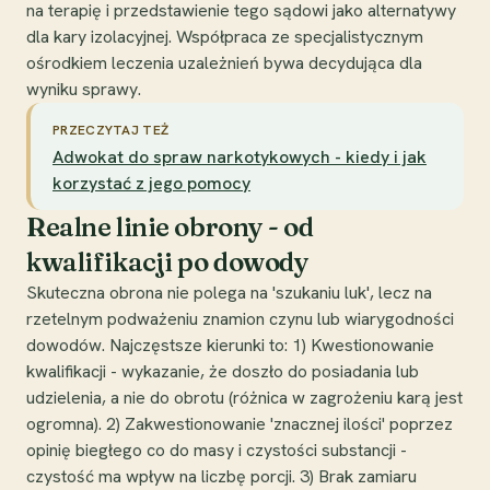
na terapię i przedstawienie tego sądowi jako alternatywy
dla kary izolacyjnej. Współpraca ze specjalistycznym
ośrodkiem leczenia uzależnień bywa decydująca dla
wyniku sprawy.
PRZECZYTAJ TEŻ
Adwokat do spraw narkotykowych - kiedy i jak
korzystać z jego pomocy
Realne linie obrony - od
kwalifikacji po dowody
Skuteczna obrona nie polega na 'szukaniu luk', lecz na
rzetelnym podważeniu znamion czynu lub wiarygodności
dowodów. Najczęstsze kierunki to: 1) Kwestionowanie
kwalifikacji - wykazanie, że doszło do posiadania lub
udzielenia, a nie do obrotu (różnica w zagrożeniu karą jest
ogromna). 2) Zakwestionowanie 'znacznej ilości' poprzez
opinię biegłego co do masy i czystości substancji -
czystość ma wpływ na liczbę porcji. 3) Brak zamiaru