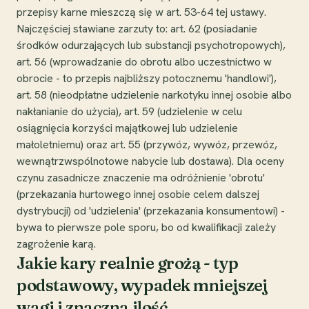
przepisy karne mieszczą się w art. 53-64 tej ustawy.
Najczęściej stawiane zarzuty to: art. 62 (posiadanie
środków odurzających lub substancji psychotropowych),
art. 56 (wprowadzanie do obrotu albo uczestnictwo w
obrocie - to przepis najbliższy potocznemu 'handlowi'),
art. 58 (nieodpłatne udzielenie narkotyku innej osobie albo
nakłanianie do użycia), art. 59 (udzielenie w celu
osiągnięcia korzyści majątkowej lub udzielenie
małoletniemu) oraz art. 55 (przywóz, wywóz, przewóz,
wewnątrzwspólnotowe nabycie lub dostawa). Dla oceny
czynu zasadnicze znaczenie ma odróżnienie 'obrotu'
(przekazania hurtowego innej osobie celem dalszej
dystrybucji) od 'udzielenia' (przekazania konsumentowi) -
bywa to pierwsze pole sporu, bo od kwalifikacji zależy
zagrożenie karą.
Jakie kary realnie grożą - typ
podstawowy, wypadek mniejszej
wagi i znaczna ilość