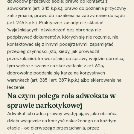
dowodów przeciwko sobie; prawo do kontaktu z
adwokatem (art. 245 k.p.k.); prawo do poznania przyczyny
zatrzymania; prawo do zażalenia na zatrzymanie do sądu
(art. 246 k.p.k.). Praktyczne zasady: nie składać
'wyjaśniających' oświadczeń bez obrońcy, nie
podpisywać dokumentów, których się nie rozumie, nie
kontaktować się z innymi podejrzanymi, zapamiętać
przebieg czynności (kto, kiedy, jak prowadził
przeszukanie). Im wcześniej do sprawy wejdzie obrońca,
tym większe szanse na skorzystanie z art. 62a,
dobrowolne poddanie się karze na korzystnych
warunkach (art. 335 i art. 387 k.p.k.) albo skierowanie na
leczenie.
Na czym polega rola adwokata w
sprawie narkotykowej
Adwokat lub radca prawny występujący jako obrońca
działa wyłącznie na korzyść oskarżonego na każdym
etapie - od pierwszego przesłuchania, przez