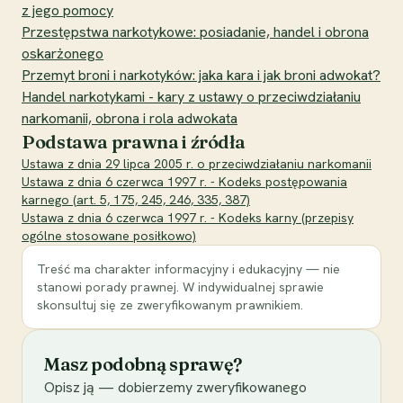
z jego pomocy
Przestępstwa narkotykowe: posiadanie, handel i obrona
oskarżonego
Przemyt broni i narkotyków: jaka kara i jak broni adwokat?
Handel narkotykami - kary z ustawy o przeciwdziałaniu
narkomanii, obrona i rola adwokata
Podstawa prawna i źródła
Ustawa z dnia 29 lipca 2005 r. o przeciwdziałaniu narkomanii
Ustawa z dnia 6 czerwca 1997 r. - Kodeks postępowania
karnego (art. 5, 175, 245, 246, 335, 387)
Ustawa z dnia 6 czerwca 1997 r. - Kodeks karny (przepisy
ogólne stosowane posiłkowo)
Treść ma charakter informacyjny i edukacyjny — nie
stanowi porady prawnej. W indywidualnej sprawie
skonsultuj się ze zweryfikowanym prawnikiem.
Masz podobną sprawę?
Opisz ją — dobierzemy zweryfikowanego