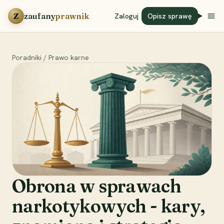
Przejdź do treści
Z
zaufany
prawnik
Zaloguj
Opisz sprawę
Poradniki
/
Prawo karne
Obrona w sprawach
narkotykowych - kary,