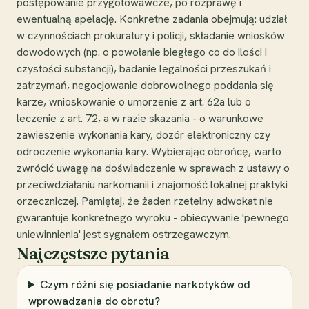
postępowanie przygotowawcze, po rozprawę i
ewentualną apelację. Konkretne zadania obejmują: udział
w czynnościach prokuratury i policji, składanie wniosków
dowodowych (np. o powołanie biegłego co do ilości i
czystości substancji), badanie legalności przeszukań i
zatrzymań, negocjowanie dobrowolnego poddania się
karze, wnioskowanie o umorzenie z art. 62a lub o
leczenie z art. 72, a w razie skazania - o warunkowe
zawieszenie wykonania kary, dozór elektroniczny czy
odroczenie wykonania kary. Wybierając obrońcę, warto
zwrócić uwagę na doświadczenie w sprawach z ustawy o
przeciwdziałaniu narkomanii i znajomość lokalnej praktyki
orzeczniczej. Pamiętaj, że żaden rzetelny adwokat nie
gwarantuje konkretnego wyroku - obiecywanie 'pewnego
uniewinnienia' jest sygnałem ostrzegawczym.
Najczęstsze pytania
Czym różni się posiadanie narkotyków od
wprowadzania do obrotu?