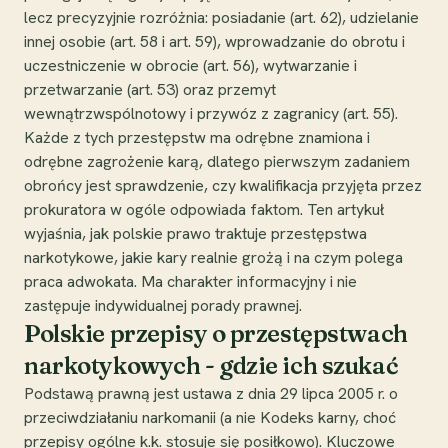
lecz precyzyjnie rozróżnia: posiadanie (art. 62), udzielanie
innej osobie (art. 58 i art. 59), wprowadzanie do obrotu i
uczestniczenie w obrocie (art. 56), wytwarzanie i
przetwarzanie (art. 53) oraz przemyt
wewnątrzwspólnotowy i przywóz z zagranicy (art. 55).
Każde z tych przestępstw ma odrębne znamiona i
odrębne zagrożenie karą, dlatego pierwszym zadaniem
obrońcy jest sprawdzenie, czy kwalifikacja przyjęta przez
prokuratora w ogóle odpowiada faktom. Ten artykuł
wyjaśnia, jak polskie prawo traktuje przestępstwa
narkotykowe, jakie kary realnie grożą i na czym polega
praca adwokata. Ma charakter informacyjny i nie
zastępuje indywidualnej porady prawnej.
Polskie przepisy o przestępstwach
narkotykowych - gdzie ich szukać
Podstawą prawną jest ustawa z dnia 29 lipca 2005 r. o
przeciwdziałaniu narkomanii (a nie Kodeks karny, choć
przepisy ogólne k.k. stosuje się posiłkowo). Kluczowe