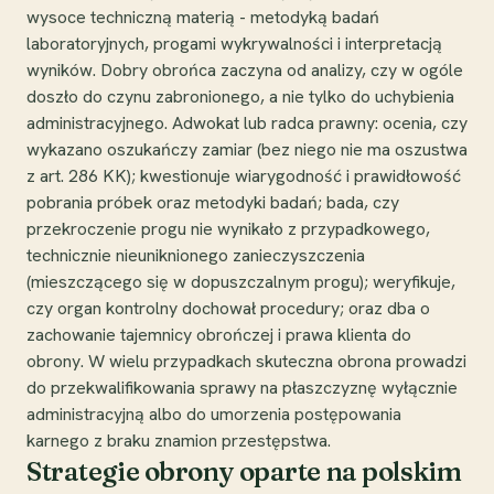
wysoce techniczną materią - metodyką badań
laboratoryjnych, progami wykrywalności i interpretacją
wyników. Dobry obrońca zaczyna od analizy, czy w ogóle
doszło do czynu zabronionego, a nie tylko do uchybienia
administracyjnego. Adwokat lub radca prawny: ocenia, czy
wykazano oszukańczy zamiar (bez niego nie ma oszustwa
z art. 286 KK); kwestionuje wiarygodność i prawidłowość
pobrania próbek oraz metodyki badań; bada, czy
przekroczenie progu nie wynikało z przypadkowego,
technicznie nieuniknionego zanieczyszczenia
(mieszczącego się w dopuszczalnym progu); weryfikuje,
czy organ kontrolny dochował procedury; oraz dba o
zachowanie tajemnicy obrończej i prawa klienta do
obrony. W wielu przypadkach skuteczna obrona prowadzi
do przekwalifikowania sprawy na płaszczyznę wyłącznie
administracyjną albo do umorzenia postępowania
karnego z braku znamion przestępstwa.
Strategie obrony oparte na polskim