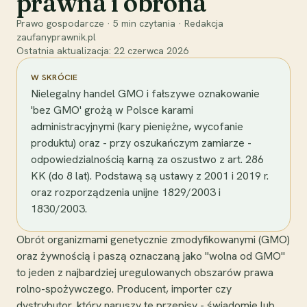
prawna i obrona
Prawo gospodarcze
·
5
min czytania
·
Redakcja
zaufanyprawnik.pl
Ostatnia aktualizacja:
22 czerwca 2026
W SKRÓCIE
Nielegalny handel GMO i fałszywe oznakowanie
'bez GMO' grożą w Polsce karami
administracyjnymi (kary pieniężne, wycofanie
produktu) oraz - przy oszukańczym zamiarze -
odpowiedzialnością karną za oszustwo z art. 286
KK (do 8 lat). Podstawą są ustawy z 2001 i 2019 r.
oraz rozporządzenia unijne 1829/2003 i
1830/2003.
Obrót organizmami genetycznie zmodyfikowanymi (GMO)
oraz żywnością i paszą oznaczaną jako "wolna od GMO"
to jeden z najbardziej uregulowanych obszarów prawa
rolno-spożywczego. Producent, importer czy
dystrybutor, który naruszy te przepisy - świadomie lub