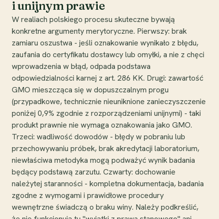
i unijnym prawie
W realiach polskiego procesu skuteczne bywają
konkretne argumenty merytoryczne. Pierwszy: brak
zamiaru oszustwa - jeśli oznakowanie wynikało z błędu,
zaufania do certyfikatu dostawcy lub omyłki, a nie z chęci
wprowadzenia w błąd, odpada podstawa
odpowiedzialności karnej z art. 286 KK. Drugi: zawartość
GMO mieszcząca się w dopuszczalnym progu
(przypadkowe, technicznie nieuniknione zanieczyszczenie
poniżej 0,9% zgodnie z rozporządzeniami unijnymi) - taki
produkt prawnie nie wymaga oznakowania jako GMO.
Trzeci: wadliwość dowodów - błędy w pobraniu lub
przechowywaniu próbek, brak akredytacji laboratorium,
niewłaściwa metodyka mogą podważyć wynik badania
będący podstawą zarzutu. Czwarty: dochowanie
należytej staranności - kompletna dokumentacja, badania
zgodne z wymogami i prawidłowe procedury
wewnętrzne świadczą o braku winy. Należy podkreślić,
że nie funkcjonują tu "wyjątki z prawa stanowego" ani