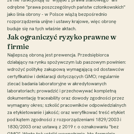
odrębne "prawa poszczególnych państw członkowskich"
jako linia obrony - w Polsce wiążą bezpośrednio
rozporządzenia unijne i ustawy krajowe, więc obronę
buduje się na tych właśnie aktach.
Jak ograniczyć ryzyko prawne w
firmie
Najlepszą obroną jest prewencja. Przedsiębiorca
działający na rynku spożywczym lub paszowym powinien:
wdrożyć politykę zakupową wymagającą od dostawców
certyfikatów i deklaracji dotyczących GMO; regularnie
zlecać badania laboratoryjne w akredytowanych
laboratoriach; prowadzić i przechowywać kompletną
dokumentację traceability oraz dowody zgodności przez
wymagany okres; szkolić pracowników odpowiedzialnych
za etykietowanie i jakość; oraz weryfikować treść etykiet
pod kątem zgodności z rozporządzeniami 1829/2003 i
1830/2003 oraz ustawą z 2019 r. o oznakowaniu "bez
GMO". Warto też ustalić wewnętrznie, kto formalnie