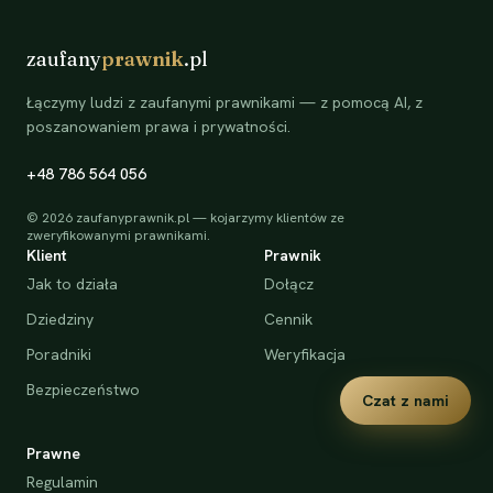
zaufany
prawnik
.pl
Łączymy ludzi z zaufanymi prawnikami — z pomocą AI, z
poszanowaniem prawa i prywatności.
+48 786 564 056
©
2026
zaufanyprawnik.pl — kojarzymy klientów ze
zweryfikowanymi prawnikami.
Klient
Prawnik
Jak to działa
Dołącz
Dziedziny
Cennik
Poradniki
Weryfikacja
Bezpieczeństwo
Czat z nami
Prawne
Regulamin