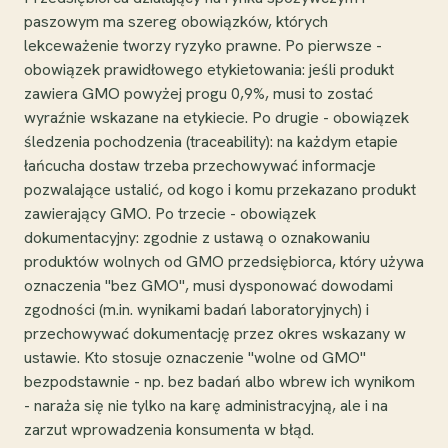
paszowym ma szereg obowiązków, których
lekceważenie tworzy ryzyko prawne. Po pierwsze -
obowiązek prawidłowego etykietowania: jeśli produkt
zawiera GMO powyżej progu 0,9%, musi to zostać
wyraźnie wskazane na etykiecie. Po drugie - obowiązek
śledzenia pochodzenia (traceability): na każdym etapie
łańcucha dostaw trzeba przechowywać informacje
pozwalające ustalić, od kogo i komu przekazano produkt
zawierający GMO. Po trzecie - obowiązek
dokumentacyjny: zgodnie z ustawą o oznakowaniu
produktów wolnych od GMO przedsiębiorca, który używa
oznaczenia "bez GMO", musi dysponować dowodami
zgodności (m.in. wynikami badań laboratoryjnych) i
przechowywać dokumentację przez okres wskazany w
ustawie. Kto stosuje oznaczenie "wolne od GMO"
bezpodstawnie - np. bez badań albo wbrew ich wynikom
- naraża się nie tylko na karę administracyjną, ale i na
zarzut wprowadzenia konsumenta w błąd.