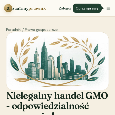
Przejdź do treści
Z
zaufany
prawnik
Zaloguj
Opisz sprawę
Poradniki
/
Prawo gospodarcze
Nielegalny handel GMO
- odpowiedzialność