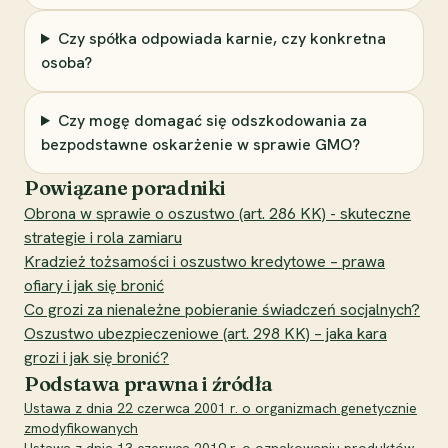
Czy spółka odpowiada karnie, czy konkretna
osoba?
Czy mogę domagać się odszkodowania za
bezpodstawne oskarżenie w sprawie GMO?
Powiązane poradniki
Obrona w sprawie o oszustwo (art. 286 KK) - skuteczne
strategie i rola zamiaru
Kradzież tożsamości i oszustwo kredytowe – prawa
ofiary i jak się bronić
Co grozi za nienależne pobieranie świadczeń socjalnych?
Oszustwo ubezpieczeniowe (art. 298 KK) – jaka kara
grozi i jak się bronić?
Podstawa prawna i źródła
Ustawa z dnia 22 czerwca 2001 r. o organizmach genetycznie
zmodyfikowanych
Ustawa z dnia 13 czerwca 2019 r. o oznakowaniu produktów