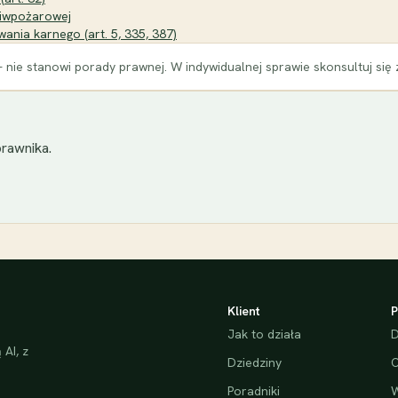
ciwpożarowej
ania karnego (art. 5, 335, 387)
 nie stanowi porady prawnej. W indywidualnej sprawie skonsultuj się
rawnika.
Klient
P
Jak to działa
D
AI, z
Dziedziny
C
Poradniki
W