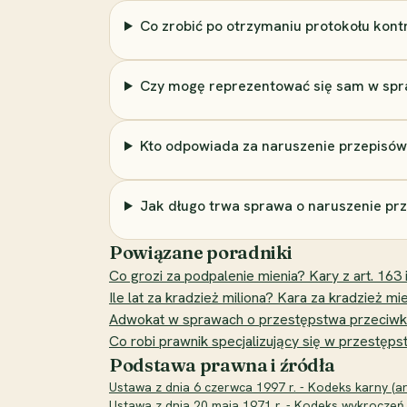
Co zrobić po otrzymaniu protokołu kontr
Czy mogę reprezentować się sam w spr
Kto odpowiada za naruszenie przepisów
Jak długo trwa sprawa o naruszenie p
Powiązane poradniki
Co grozi za podpalenie mienia? Kary z art. 163 i
Ile lat za kradzież miliona? Kara za kradzież mie
Adwokat w sprawach o przestępstwa przeciwko c
Co robi prawnik specjalizujący się w przest
Podstawa prawna i źródła
Ustawa z dnia 6 czerwca 1997 r. - Kodeks karny (art
Ustawa z dnia 20 maja 1971 r. - Kodeks wykroczeń (