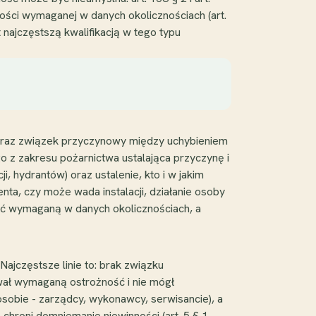
ności wymaganej w danych okolicznościach (art.
najczęstszą kwalifikacją w tego typu
 oraz związek przyczynowy między uchybieniem
o z zakresu pożarnictwa ustalająca przyczynę i
 hydrantów) oraz ustalenie, kto i w jakim
ta, czy może wada instalacji, działanie osoby
ość wymaganą w danych okolicznościach, a
 Najczęstsze linie to: brak związku
ował wymaganą ostrożność i nie mógł
sobie - zarządcy, wykonawcy, serwisancie), a
chroni domniemanie niewinności (art. 5 § 1