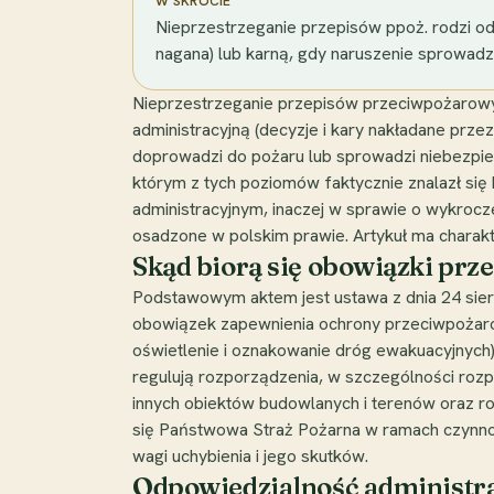
W SKRÓCIE
Nieprzestrzeganie przepisów ppoż. rodzi odp
nagana) lub karną, gdy naruszenie sprowadzi 
Nieprzestrzeganie przepisów przeciwpożarowych
administracyjną (decyzje i kary nakładane prz
doprowadzi do pożaru lub sprowadzi niebezpiecz
którym z tych poziomów faktycznie znalazł się 
administracyjnym, inaczej w sprawie o wykrocz
osadzone w polskim prawie. Artykuł ma charakt
Skąd biorą się obowiązki pr
Podstawowym aktem jest ustawa z dnia 24 sierp
obowiązek zapewnienia ochrony przeciwpożarow
oświetlenie i oznakowanie dróg ewakuacyjnych)
regulują rozporządzenia, w szczególności roz
innych obiektów budowlanych i terenów oraz 
się Państwowa Straż Pożarna w ramach czynnoś
wagi uchybienia i jego skutków.
Odpowiedzialność administrac