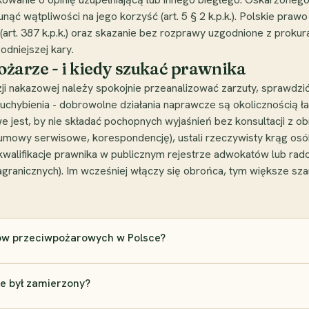
sunąć wątpliwości na jego korzyść (art. 5 § 2 k.p.k.). Polskie pra
rt. 387 k.p.k.) oraz skazanie bez rozprawy uzgodnione z prokurator
dniejszej kary.
pożarze - i kiedy szukać prawnika
ji nakazowej należy spokojnie przeanalizować zarzuty, sprawdzić 
hybienia - dobrowolne działania naprawcze są okolicznością ła
owe jest, by nie składać pochopnych wyjaśnień bez konsultacji 
umowy serwisowe, korespondencję), ustali rzeczywisty krąg osó
ć kwalifikacje prawnika w publicznym rejestrze adwokatów lub
ranicznych). Im wcześniej włączy się obrońca, tym większe szan
sów przeciwpożarowych w Polsce?
ie był zamierzony?