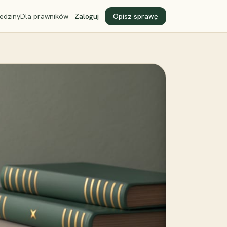
edziny
Dla prawników
Zaloguj
Opisz sprawę