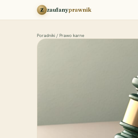
Przejdź do treści
zaufany
prawnik
Z
Poradniki
/
Prawo karne