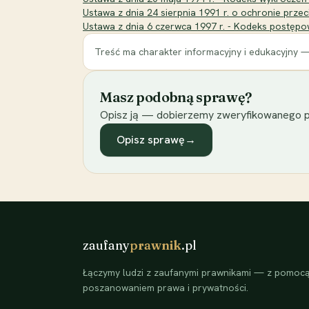
Ustawa z dnia 24 sierpnia 1991 r. o ochronie prze
Ustawa z dnia 6 czerwca 1997 r. - Kodeks postępow
Treść ma charakter informacyjny i edukacyjny —
Masz podobną sprawę?
Opisz ją — dobierzemy zweryfikowanego p
Opisz sprawę
→
zaufany
prawnik
.pl
Łączymy ludzi z zaufanymi prawnikami — z pomocą 
poszanowaniem prawa i prywatności.