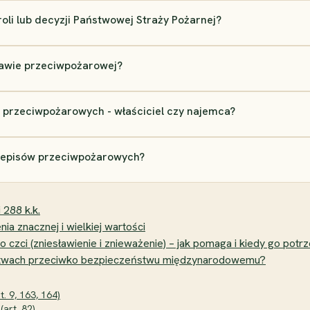
oli lub decyzji Państwowej Straży Pożarnej?
awie przeciwpożarowej?
 przeciwpożarowych - właściciel czy najemca?
rzepisów przeciwpożarowych?
 288 k.k.
nia znacznej i wielkiej wartości
zci (zniesławienie i znieważenie) – jak pomaga i kiedy go potr
ępstwach przeciwko bezpieczeństwu międzynarodowemu?
. 9, 163, 164)
art. 82)