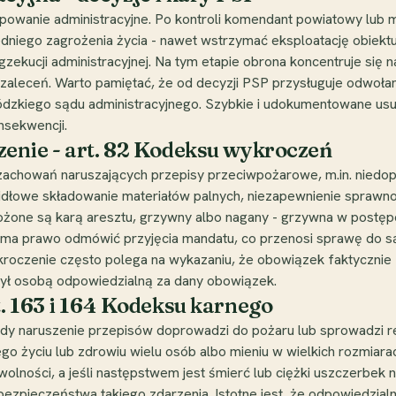
powanie administracyjne. Po kontroli komendant powiatowy lub 
edniego zagrożenia życia - nawet wstrzymać eksploatację obiektu
zekucji administracyjnej. Na tym etapie obrona koncentruje się na
a zaleceń. Warto pamiętać, że od decyzji PSP przysługuje odwoł
dzkiego sądu administracyjnego. Szybkie i udokumentowane usun
sekwencji.
enie - art. 82 Kodeksu wykroczeń
zachowań naruszających przepisy przeciwpożarowe, m.in. niedo
dłowe składowanie materiałów palnych, niezapewnienie sprawn
grożone są karą aresztu, grzywny albo nagany - grzywna w pos
y ma prawo odmówić przyjęcia mandatu, co przenosi sprawę do s
czenie często polega na wykazaniu, że obowiązek faktycznie zo
 był osobą odpowiedzialną za dany obowiązek.
. 163 i 164 Kodeksu karnego
dy naruszenie przepisów doprowadzi do pożaru lub sprowadzi rea
o życiu lub zdrowiu wielu osób albo mieniu w wielkich rozmiarac
lności, a jeśli następstwem jest śmierć lub ciężki uszczerbek na
zpieczeństwa takiego zdarzenia. Istotne jest, że odpowiedzialno