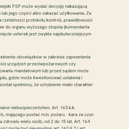
miejski PSP może wydać decyzję nakazującą
 lub jego części albo zakazać użytkowania. Za
 rzetelności protokołu kontroli, prawidłowości
anie do organu wyższego stopnia (komendanta
ięcie usterek jest zwykle najskuteczniejszym
pełnienie obowiązków w zakresie zapewnienia
ości urządzeń przeciwpożarowych czy
tępowaniu mandatowym lub przed sądem może
ądu, gdzie może kwestionować ustalenia i
stał spełniony, że uchybienie miało charakter
lne niebezpieczeństwo. Art. 163 k.k.
h, mającego postać m.in. pożaru - kara za czyn
 zdrowiu wielu osób, od 2 do 15 lat. Art. 164
ść może być nieumyślna: art. 163 § 2 i art.