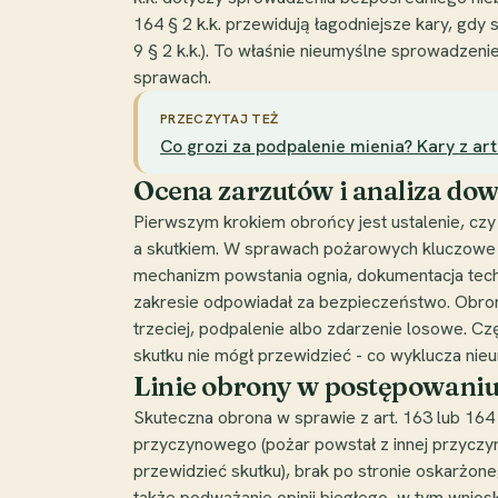
164 § 2 k.k. przewidują łagodniejsze kary, gdy
9 § 2 k.k.). To właśnie nieumyślne sprowadzen
sprawach.
PRZECZYTAJ TEŻ
Co grozi za podpalenie mienia? Kary z art.
Ocena zarzutów i analiza d
Pierwszym krokiem obrońcy jest ustalenie, cz
a skutkiem. W sprawach pożarowych kluczowe zn
mechanizm powstania ognia, dokumentacja techni
zakresie odpowiadał za bezpieczeństwo. Obrona
trzeciej, podpalenie albo zdarzenie losowe. C
skutku nie mógł przewidzieć - co wyklucza nieum
Linie obrony w postępowani
Skuteczna obrona w sprawie z art. 163 lub 164 k.
przyczynowego (pożar powstał z innej przyczyn
przewidzieć skutku), brak po stronie oskarżon
także podważanie opinii biegłego, w tym wniosk