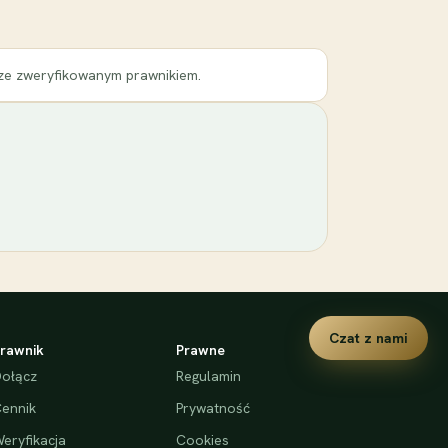
 ze zweryfikowanym prawnikiem.
Czat z nami
rawnik
Prawne
ołącz
Regulamin
ennik
Prywatność
eryfikacja
Cookies