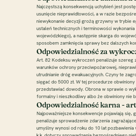
Najczęstszą konsekwencją uchybień jest postę
usunięcie nieprawidłowości, a w razie bezpośr
niewykonanie decyzji grożą grzywny w trybie eg
ustaleń technicznych i terminowości wykonani
wojewódzkiego), a następnie skarga do wojewó
sposobem zamknięcia sprawy bez dalszych kon
Odpowiedzialność za wykrocz
Art. 82 Kodeksu wykroczeń penalizuje szereg 
warunków ochrony przeciwpożarowej, nieprawi
utrudnianie dróg ewakuacyjnych. Czyny te za
sięgać do 5000 zł. W tej procedurze obwinion
przedstawiać dowody. Obrona w sprawie o wykro
formalny i nieszkodliwy albo że obwiniony nie
Odpowiedzialność karna - art
Najpoważniejsze konsekwencje pojawiają się, g
penalizuje sprowadzenie zdarzenia zagrażająceg
umyślny wynosi od roku do 10 lat pozbawienia wo
k.k. dotyczy sprowadzenia bezpośredniego niebe