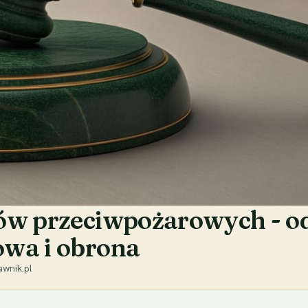
sów przeciwpożarowych - o
owa i obrona
wnik.pl