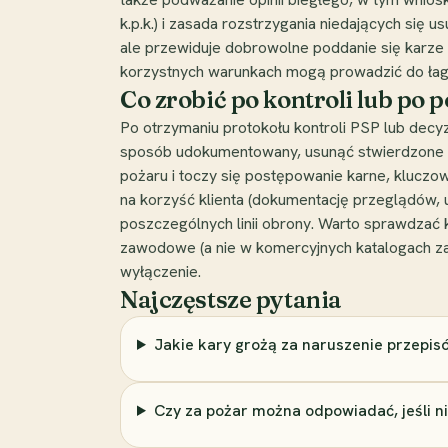
k.p.k.) i zasada rozstrzygania niedających się u
ale przewiduje dobrowolne poddanie się karze (a
korzystnych warunkach mogą prowadzić do łago
Co zrobić po kontroli lub po 
Po otrzymaniu protokołu kontroli PSP lub decyz
sposób udokumentowany, usunąć stwierdzone uc
pożaru i toczy się postępowanie karne, klucz
na korzyść klienta (dokumentację przeglądów, 
poszczególnych linii obrony. Warto sprawdza
zawodowe (a nie w komercyjnych katalogach zag
wyłączenie.
Najczęstsze pytania
Jakie kary grożą za naruszenie przepi
Czy za pożar można odpowiadać, jeśli n