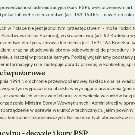
owiedzialność administracyjną (kary PSP), wykroczeniową (art. 8
pożar lub niebezpieczeństwo (art. 163-164 k.k. - nawet od roku do
 w Polsce nie jest jednolitym 'przestępstwem' - może rodzić t
ez Państwową Straż Pożarną), wykroczeniową (art. 82 Kodeksu w
eństwo dla życia, zdrowia lub mienia (art. 163 i 164 Kodeksu ka
klient, oraz na zbudowaniu obrony odpowiedniej do procedury - i
enie, a inaczej w procesie karnym. Poniżej wyjaśniamy podstawy 
er informacyjny i nie zastępuje porady prawnej w konkretnej spr
zeciwpożarowe
nia 1991 r. o ochronie przeciwpożarowej. Nakłada ona na właśc
ej, w tym wyposażenia obiektu w wymagane urządzenia (gaśnice,
, utrzymania ich w sprawności oraz zapewnienia warunków bezpi
porządzenie Ministra Spraw Wewnętrznych i Administracji w spr
rozporządzenie w sprawie warunków technicznych, jakim powinn
ci kontrolno-rozpoznawczych. Naruszenie tych obowiązków uruc
yjna - decyzje i kary PSP