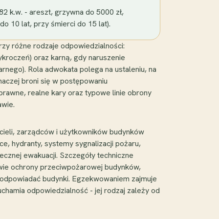
2 k.w. - areszt, grzywna do 5000 zł,
 10 lat, przy śmierci do 15 lat).
rzy różne rodzaje odpowiedzialności:
ykroczeń) oraz karną, gdy naruszenie
rnego). Rola adwokata polega na ustaleniu, na
naczej broni się w postępowaniu
prawne, realne kary oraz typowe linie obrony
awie.
icieli, zarządców i użytkowników budynków
 hydranty, systemy sygnalizacji pożaru,
ecznej ewakuacji. Szczegóły techniczne
awie ochrony przeciwpożarowej budynków,
y odpowiadać budynki. Egzekwowaniem zajmuje
hamia odpowiedzialność - jej rodzaj zależy od