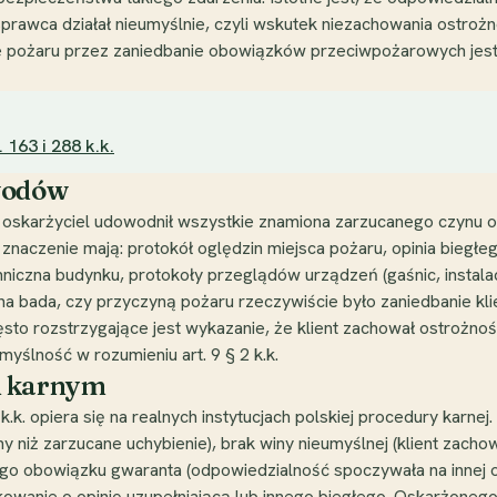
 sprawca działał nieumyślnie, czyli wskutek niezachowania ostroż
ie pożaru przez zaniedbanie obowiązków przeciwpożarowych jest 
 163 i 288 k.k.
owodów
y oskarżyciel udowodnił wszystkie znamiona zarzucanego czynu
aczenie mają: protokół oględzin miejsca pożaru, opinia biegłeg
czna budynku, protokoły przeglądów urządzeń (gaśnic, instalacji,
 bada, czy przyczyną pożaru rzeczywiście było zaniedbanie klien
zęsto rozstrzygające jest wykazanie, że klient zachował ostrożn
yślność w rozumieniu art. 9 § 2 k.k.
u karnym
k. opiera się na realnych instytucjach polskiej procedury karnej.
y niż zarzucane uchybienie), brak winy nieumyślnej (klient zach
ego obowiązku gwaranta (odpowiedzialność spoczywała na innej o
owanie o opinię uzupełniającą lub innego biegłego. Oskarżonego 