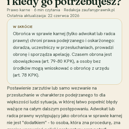
i kiedy go potrzebujesz?
Prawo karne
·
6
min czytania
·
Redakcja zaufanyprawnik.pl
Ostatnia aktualizacja:
22 czerwca 2026
W SKRÓCIE
Obrońca w sprawie karnej (tylko adwokat lub radca
prawny) chroni prawa podejrzanego i oskarżonego:
doradza, uczestniczy w przesłuchaniach, prowadzi
obronę i sporządza apelację. Czasem obrona jest
obowiązkowa (art. 79-80 KPK), a osoby bez
środków mogą wnioskować o obrońcę z urzędu
(art. 78 KPK).
Postawienie zarzutów lub samo wezwanie na
przesłuchanie w charakterze podejrzanego to dla
większości ludzi sytuacja, w której łatwo popełnić błędy
ważące na całym dalszym postępowaniu. Adwokat lub
radca prawny występujący jako obrońca w sprawie karnej
nie jest "dodatkiem" - to osoba, która zna procedurę, zna