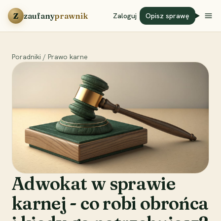
Przejdź do treści
Z
zaufany
prawnik
Zaloguj
Opisz sprawę
Poradniki
/
Prawo karne
Adwokat w sprawie
karnej - co robi obrońca