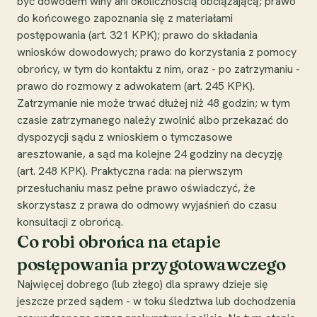
być dowodem winy ani okolicznością obciążającą; prawo
do końcowego zapoznania się z materiałami
postępowania (art. 321 KPK); prawo do składania
wniosków dowodowych; prawo do korzystania z pomocy
obrońcy, w tym do kontaktu z nim, oraz - po zatrzymaniu -
prawo do rozmowy z adwokatem (art. 245 KPK).
Zatrzymanie nie może trwać dłużej niż 48 godzin; w tym
czasie zatrzymanego należy zwolnić albo przekazać do
dyspozycji sądu z wnioskiem o tymczasowe
aresztowanie, a sąd ma kolejne 24 godziny na decyzję
(art. 248 KPK). Praktyczna rada: na pierwszym
przesłuchaniu masz pełne prawo oświadczyć, że
skorzystasz z prawa do odmowy wyjaśnień do czasu
konsultacji z obrońcą.
Co robi obrońca na etapie
postępowania przygotowawczego
Najwięcej dobrego (lub złego) dla sprawy dzieje się
jeszcze przed sądem - w toku śledztwa lub dochodzenia