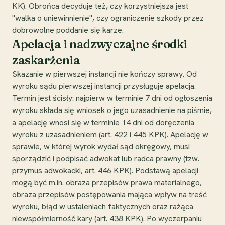
KK). Obrońca decyduje też, czy korzystniejsza jest
"walka o uniewinnienie", czy ograniczenie szkody przez
dobrowolne poddanie się karze.
Apelacja i nadzwyczajne środki
zaskarżenia
Skazanie w pierwszej instancji nie kończy sprawy. Od
wyroku sądu pierwszej instancji przysługuje apelacja.
Termin jest ścisły: najpierw w terminie 7 dni od ogłoszenia
wyroku składa się wniosek o jego uzasadnienie na piśmie,
a apelację wnosi się w terminie 14 dni od doręczenia
wyroku z uzasadnieniem (art. 422 i 445 KPK). Apelację w
sprawie, w której wyrok wydał sąd okręgowy, musi
sporządzić i podpisać adwokat lub radca prawny (tzw.
przymus adwokacki, art. 446 KPK). Podstawą apelacji
mogą być m.in. obraza przepisów prawa materialnego,
obraza przepisów postępowania mająca wpływ na treść
wyroku, błąd w ustaleniach faktycznych oraz rażąca
niewspółmierność kary (art. 438 KPK). Po wyczerpaniu