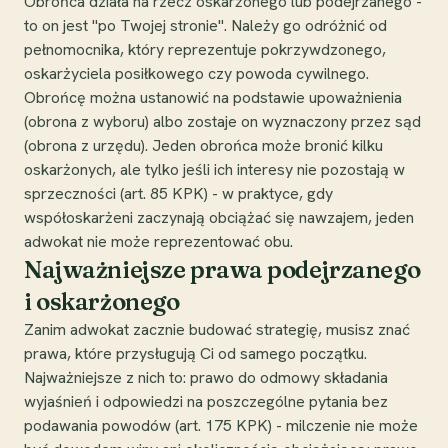
Obrońca działa na rzecz oskarżonego lub podejrzanego -
to on jest "po Twojej stronie". Należy go odróżnić od
pełnomocnika, który reprezentuje pokrzywdzonego,
oskarżyciela posiłkowego czy powoda cywilnego.
Obrońcę można ustanowić na podstawie upoważnienia
(obrona z wyboru) albo zostaje on wyznaczony przez sąd
(obrona z urzędu). Jeden obrońca może bronić kilku
oskarżonych, ale tylko jeśli ich interesy nie pozostają w
sprzeczności (art. 85 KPK) - w praktyce, gdy
współoskarżeni zaczynają obciążać się nawzajem, jeden
adwokat nie może reprezentować obu.
Najważniejsze prawa podejrzanego
i oskarżonego
Zanim adwokat zacznie budować strategię, musisz znać
prawa, które przysługują Ci od samego początku.
Najważniejsze z nich to: prawo do odmowy składania
wyjaśnień i odpowiedzi na poszczególne pytania bez
podawania powodów (art. 175 KPK) - milczenie nie może