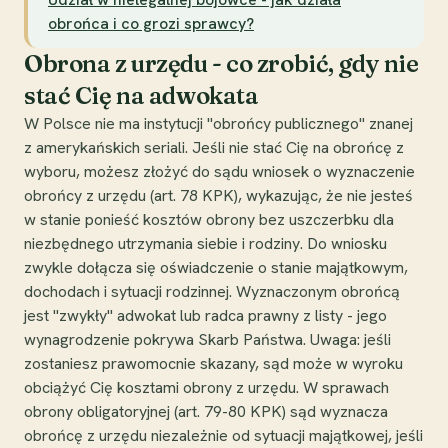
obrońca i co grozi sprawcy?
Obrona z urzędu - co zrobić, gdy nie
stać Cię na adwokata
W Polsce nie ma instytucji "obrońcy publicznego" znanej
z amerykańskich seriali. Jeśli nie stać Cię na obrońcę z
wyboru, możesz złożyć do sądu wniosek o wyznaczenie
obrońcy z urzędu (art. 78 KPK), wykazując, że nie jesteś
w stanie ponieść kosztów obrony bez uszczerbku dla
niezbędnego utrzymania siebie i rodziny. Do wniosku
zwykle dołącza się oświadczenie o stanie majątkowym,
dochodach i sytuacji rodzinnej. Wyznaczonym obrońcą
jest "zwykły" adwokat lub radca prawny z listy - jego
wynagrodzenie pokrywa Skarb Państwa. Uwaga: jeśli
zostaniesz prawomocnie skazany, sąd może w wyroku
obciążyć Cię kosztami obrony z urzędu. W sprawach
obrony obligatoryjnej (art. 79-80 KPK) sąd wyznacza
obrońcę z urzędu niezależnie od sytuacji majątkowej, jeśli