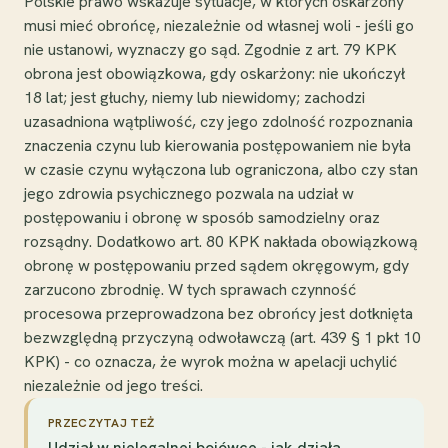
Polskie prawo wskazuje sytuacje, w których oskarżony
musi mieć obrońcę, niezależnie od własnej woli - jeśli go
nie ustanowi, wyznaczy go sąd. Zgodnie z art. 79 KPK
obrona jest obowiązkowa, gdy oskarżony: nie ukończył
18 lat; jest głuchy, niemy lub niewidomy; zachodzi
uzasadniona wątpliwość, czy jego zdolność rozpoznania
znaczenia czynu lub kierowania postępowaniem nie była
w czasie czynu wyłączona lub ograniczona, albo czy stan
jego zdrowia psychicznego pozwala na udział w
postępowaniu i obronę w sposób samodzielny oraz
rozsądny. Dodatkowo art. 80 KPK nakłada obowiązkową
obronę w postępowaniu przed sądem okręgowym, gdy
zarzucono zbrodnię. W tych sprawach czynność
procesowa przeprowadzona bez obrońcy jest dotknięta
bezwzględną przyczyną odwoławczą (art. 439 § 1 pkt 10
KPK) - co oznacza, że wyrok można w apelacji uchylić
niezależnie od jego treści.
PRZECZYTAJ TEŻ
Udział w nielegalnej bojówce - jak działa