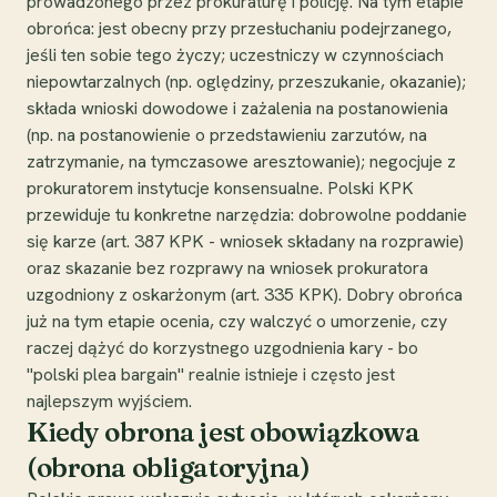
prowadzonego przez prokuraturę i policję. Na tym etapie
obrońca: jest obecny przy przesłuchaniu podejrzanego,
jeśli ten sobie tego życzy; uczestniczy w czynnościach
niepowtarzalnych (np. oględziny, przeszukanie, okazanie);
składa wnioski dowodowe i zażalenia na postanowienia
(np. na postanowienie o przedstawieniu zarzutów, na
zatrzymanie, na tymczasowe aresztowanie); negocjuje z
prokuratorem instytucje konsensualne. Polski KPK
przewiduje tu konkretne narzędzia: dobrowolne poddanie
się karze (art. 387 KPK - wniosek składany na rozprawie)
oraz skazanie bez rozprawy na wniosek prokuratora
uzgodniony z oskarżonym (art. 335 KPK). Dobry obrońca
już na tym etapie ocenia, czy walczyć o umorzenie, czy
raczej dążyć do korzystnego uzgodnienia kary - bo
"polski plea bargain" realnie istnieje i często jest
najlepszym wyjściem.
Kiedy obrona jest obowiązkowa
(obrona obligatoryjna)