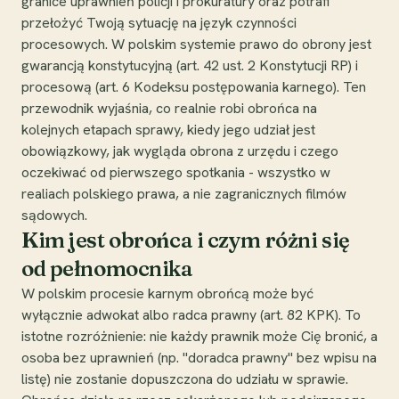
granice uprawnień policji i prokuratury oraz potrafi
przełożyć Twoją sytuację na język czynności
procesowych. W polskim systemie prawo do obrony jest
gwarancją konstytucyjną (art. 42 ust. 2 Konstytucji RP) i
procesową (art. 6 Kodeksu postępowania karnego). Ten
przewodnik wyjaśnia, co realnie robi obrońca na
kolejnych etapach sprawy, kiedy jego udział jest
obowiązkowy, jak wygląda obrona z urzędu i czego
oczekiwać od pierwszego spotkania - wszystko w
realiach polskiego prawa, a nie zagranicznych filmów
sądowych.
Kim jest obrońca i czym różni się
od pełnomocnika
W polskim procesie karnym obrońcą może być
wyłącznie adwokat albo radca prawny (art. 82 KPK). To
istotne rozróżnienie: nie każdy prawnik może Cię bronić, a
osoba bez uprawnień (np. "doradca prawny" bez wpisu na
listę) nie zostanie dopuszczona do udziału w sprawie.