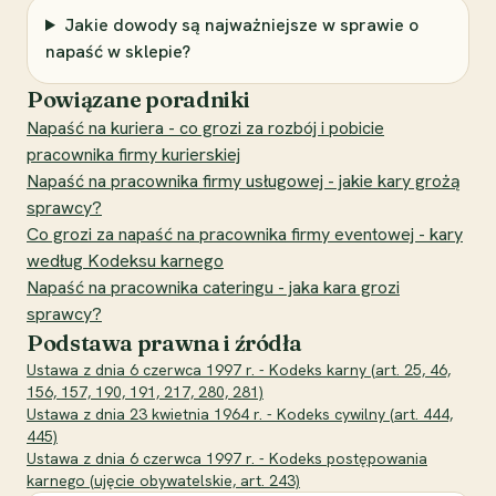
Jakie dowody są najważniejsze w sprawie o
napaść w sklepie?
Powiązane poradniki
Napaść na kuriera - co grozi za rozbój i pobicie
pracownika firmy kurierskiej
Napaść na pracownika firmy usługowej - jakie kary grożą
sprawcy?
Co grozi za napaść na pracownika firmy eventowej - kary
według Kodeksu karnego
Napaść na pracownika cateringu - jaka kara grozi
sprawcy?
Podstawa prawna i źródła
Ustawa z dnia 6 czerwca 1997 r. - Kodeks karny (art. 25, 46,
156, 157, 190, 191, 217, 280, 281)
Ustawa z dnia 23 kwietnia 1964 r. - Kodeks cywilny (art. 444,
445)
Ustawa z dnia 6 czerwca 1997 r. - Kodeks postępowania
karnego (ujęcie obywatelskie, art. 243)