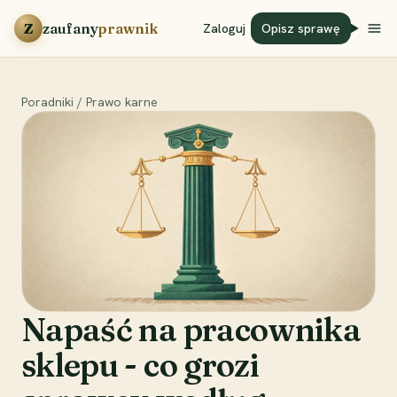
Przejdź do treści
Z
zaufany
prawnik
Zaloguj
Opisz sprawę
Poradniki
/
Prawo karne
Napaść na pracownika
sklepu - co grozi