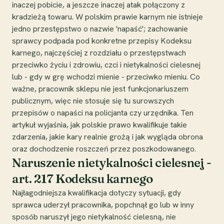
inaczej pobicie, a jeszcze inaczej atak połączony z
kradzieżą towaru. W polskim prawie karnym nie istnieje
jedno przestępstwo o nazwie 'napaść'; zachowanie
sprawcy podpada pod konkretne przepisy Kodeksu
karnego, najczęściej z rozdziału o przestępstwach
przeciwko życiu i zdrowiu, czci i nietykalności cielesnej
lub - gdy w grę wchodzi mienie - przeciwko mieniu. Co
ważne, pracownik sklepu nie jest funkcjonariuszem
publicznym, więc nie stosuje się tu surowszych
przepisów o napaści na policjanta czy urzędnika. Ten
artykuł wyjaśnia, jak polskie prawo kwalifikuje takie
zdarzenia, jakie kary realnie grożą i jak wygląda obrona
oraz dochodzenie roszczeń przez poszkodowanego.
Naruszenie nietykalności cielesnej -
art. 217 Kodeksu karnego
Najłagodniejsza kwalifikacja dotyczy sytuacji, gdy
sprawca uderzył pracownika, popchnął go lub w inny
sposób naruszył jego nietykalność cielesną, nie