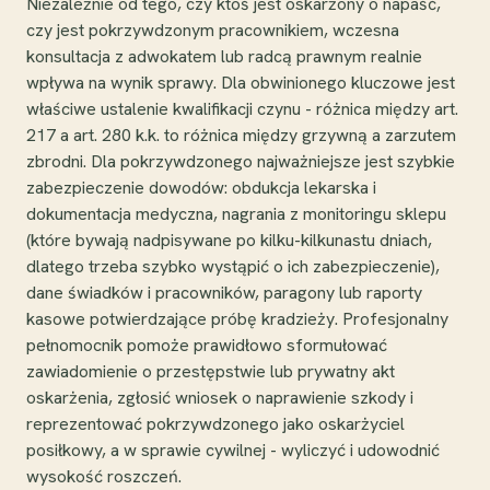
Niezależnie od tego, czy ktoś jest oskarżony o napaść,
czy jest pokrzywdzonym pracownikiem, wczesna
konsultacja z adwokatem lub radcą prawnym realnie
wpływa na wynik sprawy. Dla obwinionego kluczowe jest
właściwe ustalenie kwalifikacji czynu - różnica między art.
217 a art. 280 k.k. to różnica między grzywną a zarzutem
zbrodni. Dla pokrzywdzonego najważniejsze jest szybkie
zabezpieczenie dowodów: obdukcja lekarska i
dokumentacja medyczna, nagrania z monitoringu sklepu
(które bywają nadpisywane po kilku-kilkunastu dniach,
dlatego trzeba szybko wystąpić o ich zabezpieczenie),
dane świadków i pracowników, paragony lub raporty
kasowe potwierdzające próbę kradzieży. Profesjonalny
pełnomocnik pomoże prawidłowo sformułować
zawiadomienie o przestępstwie lub prywatny akt
oskarżenia, zgłosić wniosek o naprawienie szkody i
reprezentować pokrzywdzonego jako oskarżyciel
posiłkowy, a w sprawie cywilnej - wyliczyć i udowodnić
wysokość roszczeń.