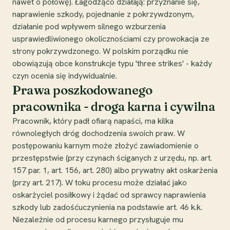
nawet o połowę). Łagodząco działają: przyznanie się,
naprawienie szkody, pojednanie z pokrzywdzonym,
działanie pod wpływem silnego wzburzenia
usprawiedliwionego okolicznościami czy prowokacja ze
strony pokrzywdzonego. W polskim porządku nie
obowiązują obce konstrukcje typu 'three strikes' - każdy
czyn ocenia się indywidualnie.
Prawa poszkodowanego
pracownika - droga karna i cywilna
Pracownik, który padł ofiarą napaści, ma kilka
równoległych dróg dochodzenia swoich praw. W
postępowaniu karnym może złożyć zawiadomienie o
przestępstwie (przy czynach ściganych z urzędu, np. art.
157 par. 1, art. 156, art. 280) albo prywatny akt oskarżenia
(przy art. 217). W toku procesu może działać jako
oskarżyciel posiłkowy i żądać od sprawcy naprawienia
szkody lub zadośćuczynienia na podstawie art. 46 k.k.
Niezależnie od procesu karnego przysługuje mu