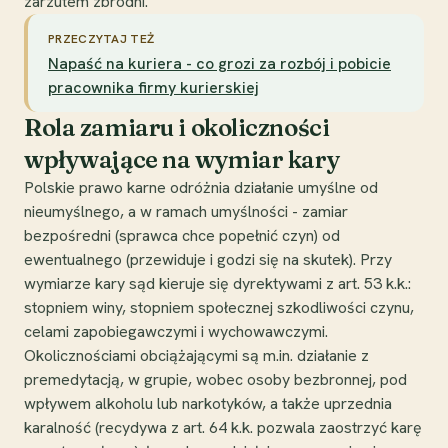
zarzutem zbrodni.
PRZECZYTAJ TEŻ
Napaść na kuriera - co grozi za rozbój i pobicie
pracownika firmy kurierskiej
Rola zamiaru i okoliczności
wpływające na wymiar kary
Polskie prawo karne odróżnia działanie umyślne od
nieumyślnego, a w ramach umyślności - zamiar
bezpośredni (sprawca chce popełnić czyn) od
ewentualnego (przewiduje i godzi się na skutek). Przy
wymiarze kary sąd kieruje się dyrektywami z art. 53 k.k.:
stopniem winy, stopniem społecznej szkodliwości czynu,
celami zapobiegawczymi i wychowawczymi.
Okolicznościami obciążającymi są m.in. działanie z
premedytacją, w grupie, wobec osoby bezbronnej, pod
wpływem alkoholu lub narkotyków, a także uprzednia
karalność (recydywa z art. 64 k.k. pozwala zaostrzyć karę