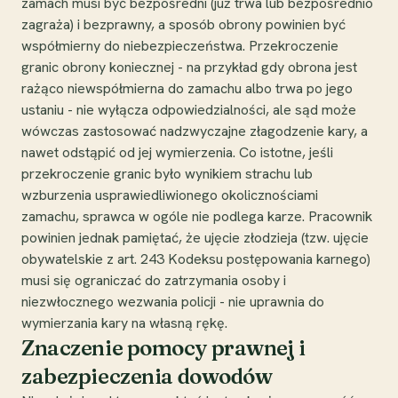
zamach musi być bezpośredni (już trwa lub bezpośrednio
zagraża) i bezprawny, a sposób obrony powinien być
współmierny do niebezpieczeństwa. Przekroczenie
granic obrony koniecznej - na przykład gdy obrona jest
rażąco niewspółmierna do zamachu albo trwa po jego
ustaniu - nie wyłącza odpowiedzialności, ale sąd może
wówczas zastosować nadzwyczajne złagodzenie kary, a
nawet odstąpić od jej wymierzenia. Co istotne, jeśli
przekroczenie granic było wynikiem strachu lub
wzburzenia usprawiedliwionego okolicznościami
zamachu, sprawca w ogóle nie podlega karze. Pracownik
powinien jednak pamiętać, że ujęcie złodzieja (tzw. ujęcie
obywatelskie z art. 243 Kodeksu postępowania karnego)
musi się ograniczać do zatrzymania osoby i
niezwłocznego wezwania policji - nie uprawnia do
wymierzania kary na własną rękę.
Znaczenie pomocy prawnej i
zabezpieczenia dowodów