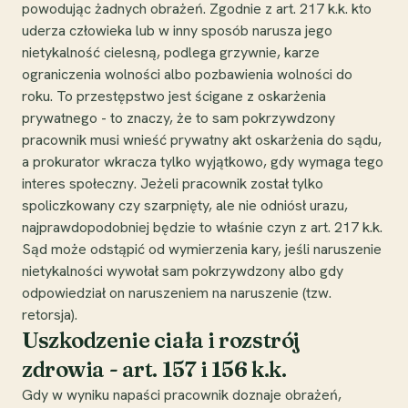
powodując żadnych obrażeń. Zgodnie z art. 217 k.k. kto
uderza człowieka lub w inny sposób narusza jego
nietykalność cielesną, podlega grzywnie, karze
ograniczenia wolności albo pozbawienia wolności do
roku. To przestępstwo jest ścigane z oskarżenia
prywatnego - to znaczy, że to sam pokrzywdzony
pracownik musi wnieść prywatny akt oskarżenia do sądu,
a prokurator wkracza tylko wyjątkowo, gdy wymaga tego
interes społeczny. Jeżeli pracownik został tylko
spoliczkowany czy szarpnięty, ale nie odniósł urazu,
najprawdopodobniej będzie to właśnie czyn z art. 217 k.k.
Sąd może odstąpić od wymierzenia kary, jeśli naruszenie
nietykalności wywołał sam pokrzywdzony albo gdy
odpowiedział on naruszeniem na naruszenie (tzw.
retorsja).
Uszkodzenie ciała i rozstrój
zdrowia - art. 157 i 156 k.k.
Gdy w wyniku napaści pracownik doznaje obrażeń,