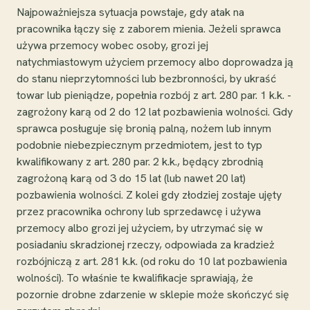
Najpoważniejsza sytuacja powstaje, gdy atak na
pracownika łączy się z zaborem mienia. Jeżeli sprawca
używa przemocy wobec osoby, grozi jej
natychmiastowym użyciem przemocy albo doprowadza ją
do stanu nieprzytomności lub bezbronności, by ukraść
towar lub pieniądze, popełnia rozbój z art. 280 par. 1 k.k. -
zagrożony karą od 2 do 12 lat pozbawienia wolności. Gdy
sprawca posługuje się bronią palną, nożem lub innym
podobnie niebezpiecznym przedmiotem, jest to typ
kwalifikowany z art. 280 par. 2 k.k., będący zbrodnią
zagrożoną karą od 3 do 15 lat (lub nawet 20 lat)
pozbawienia wolności. Z kolei gdy złodziej zostaje ujęty
przez pracownika ochrony lub sprzedawcę i używa
przemocy albo grozi jej użyciem, by utrzymać się w
posiadaniu skradzionej rzeczy, odpowiada za kradzież
rozbójniczą z art. 281 k.k. (od roku do 10 lat pozbawienia
wolności). To właśnie te kwalifikacje sprawiają, że
pozornie drobne zdarzenie w sklepie może skończyć się