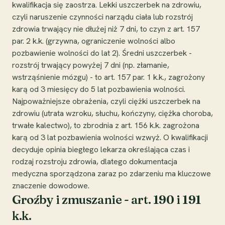
kwalifikacja się zaostrza. Lekki uszczerbek na zdrowiu,
czyli naruszenie czynności narządu ciała lub rozstrój
zdrowia trwający nie dłużej niż 7 dni, to czyn z art. 157
par. 2 k.k. (grzywna, ograniczenie wolności albo
pozbawienie wolności do lat 2). Średni uszczerbek -
rozstrój trwający powyżej 7 dni (np. złamanie,
wstrząśnienie mózgu) - to art. 157 par. 1 k.k., zagrożony
karą od 3 miesięcy do 5 lat pozbawienia wolności.
Najpoważniejsze obrażenia, czyli ciężki uszczerbek na
zdrowiu (utrata wzroku, słuchu, kończyny, ciężka choroba,
trwałe kalectwo), to zbrodnia z art. 156 k.k. zagrożona
karą od 3 lat pozbawienia wolności wzwyż. O kwalifikacji
decyduje opinia biegłego lekarza określająca czas i
rodzaj rozstroju zdrowia, dlatego dokumentacja
medyczna sporządzona zaraz po zdarzeniu ma kluczowe
znaczenie dowodowe.
Groźby i zmuszanie - art. 190 i 191
k.k.