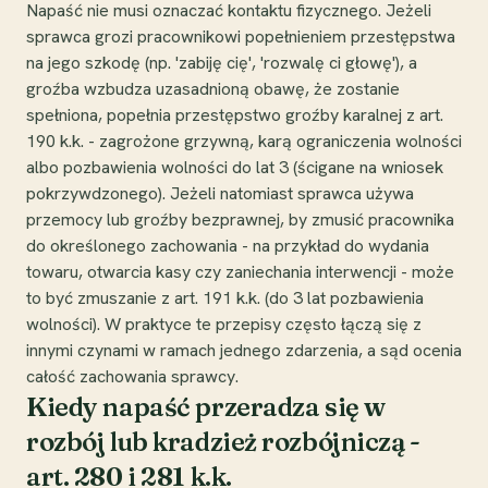
Napaść nie musi oznaczać kontaktu fizycznego. Jeżeli
sprawca grozi pracownikowi popełnieniem przestępstwa
na jego szkodę (np. 'zabiję cię', 'rozwalę ci głowę'), a
groźba wzbudza uzasadnioną obawę, że zostanie
spełniona, popełnia przestępstwo groźby karalnej z art.
190 k.k. - zagrożone grzywną, karą ograniczenia wolności
albo pozbawienia wolności do lat 3 (ścigane na wniosek
pokrzywdzonego). Jeżeli natomiast sprawca używa
przemocy lub groźby bezprawnej, by zmusić pracownika
do określonego zachowania - na przykład do wydania
towaru, otwarcia kasy czy zaniechania interwencji - może
to być zmuszanie z art. 191 k.k. (do 3 lat pozbawienia
wolności). W praktyce te przepisy często łączą się z
innymi czynami w ramach jednego zdarzenia, a sąd ocenia
całość zachowania sprawcy.
Kiedy napaść przeradza się w
rozbój lub kradzież rozbójniczą -
art. 280 i 281 k.k.