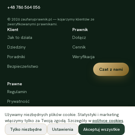
+48 786 564 056
©
2026
zaufanyprawnik.pl — kojarzymy klientów ze
zweryfikowanymi prawnikami.
Klient
Prawnik
Jak to działa
Dołącz
Dziedziny
Cennik
Poradniki
Weryfikacja
Bezpieczeństwo
Czat z nami
Prawne
Regulamin
Prywatność
Cookies
Używamy niezbędnych plików cookie. Statystyki i marketing
Deklaracja dostępności
włączymy tylko za Twoją zgodą. Szczegóły w
polityce cookies
.
Tylko niezbędne
Ustawienia
Akceptuj wszystkie