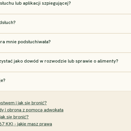
łuchu lub aplikacji szpiegującej?
dsłuch?
óra mnie podsłuchiwała?
ystać jako dowód w rozwodzie lub sprawie o alimenty?
je?
stwem i jak się bronić?
ody i obrona z pomocą adwokata
jak się bronić?
67 KK) - jakie masz prawa