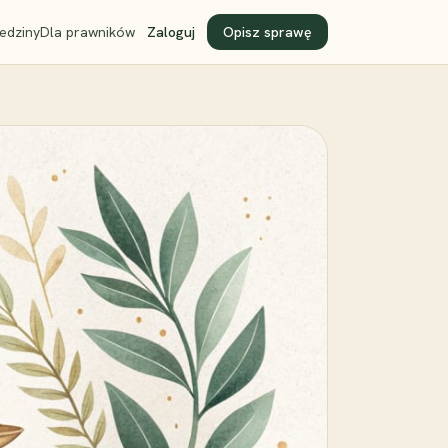
edziny
Dla prawników
Zaloguj
Opisz sprawę