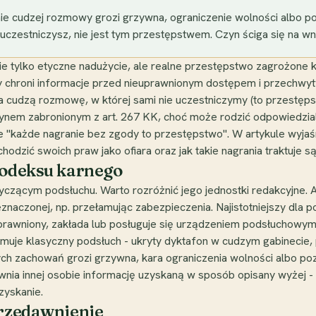
e cudzej rozmowy grozi grzywna, ograniczenie wolności albo poz
uczestniczysz, nie jest tym przestępstwem. Czyn ściga się na 
e tylko etyczne nadużycie, ale realne przestępstwo zagrożone
ry chroni informacje przed nieuprawnionym dostępem i przechw
na cudzą rozmowę, w której sami nie uczestniczymy (to przestęp
czynem zabronionym z art. 267 KK, choć może rodzić odpowiedzialn
e "każde nagranie bez zgody to przestępstwo". W artykule wyjaśn
hodzić swoich praw jako ofiara oraz jak takie nagrania traktuje są
Kodeksu karnego
yczącym podsłuchu. Warto rozróżnić jego jednostki redakcyjne. A
znaczonej, np. przełamując zabezpieczenia. Najistotniejszy dla po
t uprawniony, zakłada lub posługuje się urządzeniem podsłuchow
jmuje klasyczny podsłuch - ukryty dyktafon w cudzym gabineci
ych zachowań grozi grzywna, kara ograniczenia wolności albo poz
awnia innej osobie informację uzyskaną w sposób opisany wyżej -
zyskanie.
przedawnienie