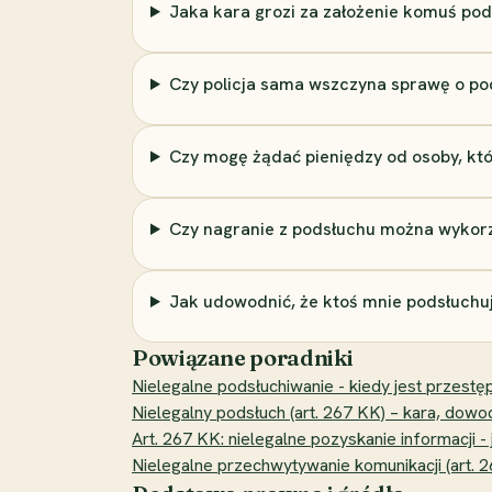
Jaka kara grozi za założenie komuś pods
Czy policja sama wszczyna sprawę o po
Czy mogę żądać pieniędzy od osoby, kt
Czy nagranie z podsłuchu można wykorz
Jak udowodnić, że ktoś mnie podsłuchu
Powiązane poradniki
Nielegalne podsłuchiwanie - kiedy jest przestęp
Nielegalny podsłuch (art. 267 KK) – kara, dow
Art. 267 KK: nielegalne pozyskanie informacji - 
Nielegalne przechwytywanie komunikacji (art. 2