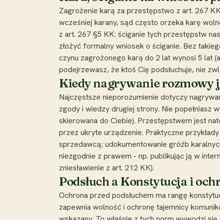
Zagrożenie karą za przestępstwo z art. 267 KK
wcześniej karany, sąd często orzeka karę wol
z art. 267 §5 KK: ściganie tych przestępstw n
złożyć formalny wniosek o ściganie. Bez takieg
czynu zagrożonego karą do 2 lat wynosi 5 lat (a
podejrzewasz, że ktoś Cię podsłuchuje, nie zw
Kiedy nagrywanie rozmowy je
Najczęstsze nieporozumienie dotyczy nagrywan
zgody i wiedzy drugiej strony. Nie popełniasz 
skierowana do Ciebie). Przestępstwem jest na
przez ukryte urządzenie. Praktyczne przykłady
sprzedawcą; udokumentowanie gróźb karalnyc
niezgodnie z prawem - np. publikując ją w inter
zniesławienie z art. 212 KK).
Podsłuch a Konstytucja i oc
Ochrona przed podsłuchem ma rangę konstytucyj
zapewnia wolność i ochronę tajemnicy komuniko
wskazany. To właśnie z tych norm wywodzi się 