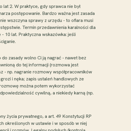
 lat 2. W praktyce, gdy sprawca nie był
marza postępowanie. Bardzo ważna jest zasada
nie wszczyna sprawy z urzędu - to ofiara musi
estępstwie. Termin przedawnienia karalności dla
 - 10 lat. Praktyczna wskazówka: jeśli
ciganie.
 do zasady wolno Ci ją nagrać - nawet bez
wnioną do tej informacji (rozmowa jest
zysz - np. nagranie rozmowy współpracowników
rozi i nęka; zapis ustaleń handlowych ze
ną rozmowę można potem wykorzystać
odpowiedzialność cywilną, a niekiedy karną (np.
y życia prywatnego, a art. 49 Konstytucji RP
ch określonych w ustawie i w sposób w niej
ncji i rozmów. Legalny podsłuch (kontrola