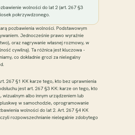
bawienie wolności do lat 2 (art. 267 §3
wniosek pokrzywdzonego.
 karą pozbawienia wolności. Podstawowym
ytywaniem. Jednocześnie prawo wyraźnie
stwo), oraz nagrywanie własnej rozmowy, w
ość cywilną). Ta różnica jest kluczowa -
iamy, co dokładnie grozi za nielegalny
d.
rt. 267 §1 KK karze tego, kto bez uprawnienia
dsłuchu jest art. 267 §3 KK: karze on tego, kto
ym, wizualnym albo innym urządzeniem lub
e, pluskwę w samochodzie, oprogramowanie
bawienia wolności do lat 2. Art. 267 §4 KK
 czyli rozpowszechnianie nielegalnie zdobytego