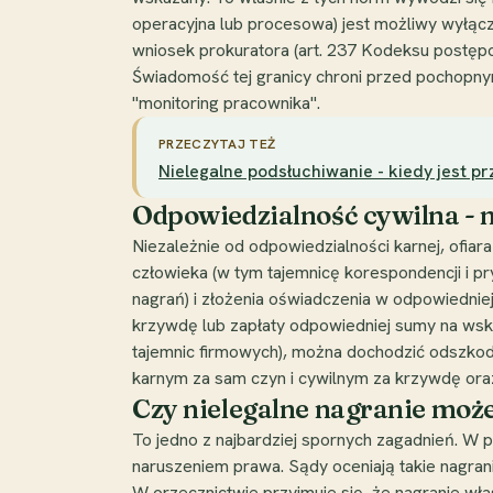
operacyjna lub procesowa) jest możliwy wyłąc
wniosek prokuratora (art. 237 Kodeksu postęp
Świadomość tej granicy chroni przed pochopnym
"monitoring pracownika".
PRZECZYTAJ TEŻ
Nielegalne podsłuchiwanie - kiedy jest pr
Odpowiedzialność cywilna - 
Niezależnie od odpowiedzialności karnej, ofia
człowieka (w tym tajemnicę korespondencji i pr
nagrań) i złożenia oświadczenia w odpowiedniej
krzywdę lub zapłaty odpowiedniej sumy na wska
tajemnic firmowych), można dochodzić odszko
karnym za sam czyn i cywilnym za krzywdę oraz 
Czy nielegalne nagranie moż
To jedno z najbardziej spornych zagadnień. 
naruszeniem prawa. Sądy oceniają takie nagran
W orzecznictwie przyjmuje się, że nagranie w