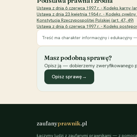
Podstawa prawna i źródła
Ustawa z dnia 6 czerwca 1997 r. - Kodeks karny (ar
Ustawa z dnia 23 kwietnia 1964 r. - Kodeks cywilny (
Konstytucja Rzeczypospolitej Polskiej (art. 47, 49)
Ustawa z dnia 6 czerwca 1997 r. - Kodeks postępow
Treść ma charakter informacyjny i edukacyjny —
Masz podobną sprawę?
Opisz ją — dobierzemy zweryfikowanego p
Opisz sprawę
→
zaufany
prawnik
.pl
Łączymy ludzi z zaufanymi prawnikami — z pomocą 