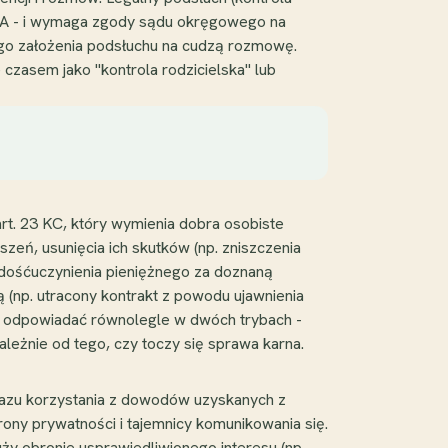
CBA - i wymaga zgody sądu okręgowego na
ego założenia podsłuchu na cudzą rozmowę.
czasem jako "kontrola rodzicielska" lub
rt. 23 KC, który wymienia dobra osobiste
szeń, usunięcia ich skutków (np. zniszczenia
zadośćuczynienia pieniężnego za doznaną
(np. utracony kontrakt z powodu ujawnienia
c odpowiadać równolegle w dwóch trybach -
leżnie od tego, czy toczy się sprawa karna.
azu korzystania z dowodów uzyskanych z
ony prywatności i tajemnicy komunikowania się.
y obronie usprawiedliwionego interesu (np.