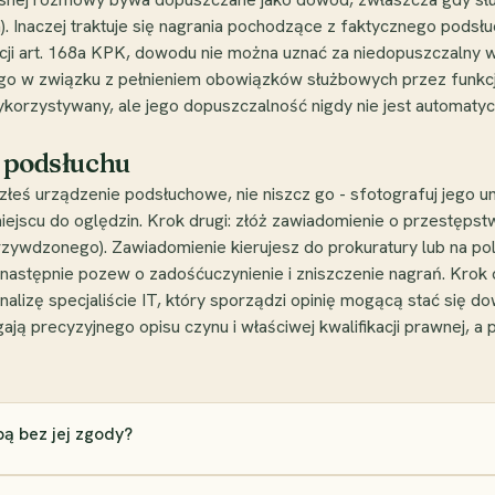
 Inaczej traktuje się nagrania pochodzące z faktycznego podsłu
cji art. 168a KPK, dowodu nie można uznać za niedopuszczalny w
go w związku z pełnieniem obowiązków służbowych przez funkcj
orzystywany, ale jego dopuszczalność nigdy nie jest automatycz
ą podsłuchu
łeś urządzenie podsłuchowe, nie niszcz go - sfotografuj jego umi
ejscu do oględzin. Krok drugi: złóż zawiadomienie o przestępstw
rzywdzonego). Zawiadomienie kierujesz do prokuratury lub na poli
 następnie pozew o zadośćuczynienie i zniszczenie nagrań. Krok
nalizę specjaliście IT, który sporządzi opinię mogącą stać się d
ą precyzyjnego opisu czynu i właściwej kwalifikacji prawnej, a
ą bez jej zgody?