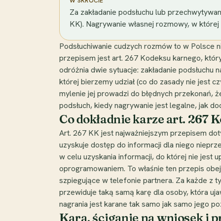
W SKRÓCIE
Za zakładanie podsłuchu lub przechwytywani
KK). Nagrywanie własnej rozmowy, w której 
Podsłuchiwanie cudzych rozmów to w Polsce ni
przepisem jest art. 267 Kodeksu karnego, któ
odróżnia dwie sytuacje: zakładanie podsłuchu 
której bierzemy udział (co do zasady nie jest 
mylenie jej prowadzi do błędnych przekonań, ż
podsłuch, kiedy nagrywanie jest legalne, jak doc
Co dokładnie karze art. 267 
Art. 267 KK jest najważniejszym przepisem dot
uzyskuje dostęp do informacji dla niego nieprze
w celu uzyskania informacji, do której nie jes
oprogramowaniem. To właśnie ten przepis obe
szpiegujące w telefonie partnera. Za każde z t
przewiduje taką samą karę dla osoby, która uj
nagrania jest karane tak samo jak samo jego po
Kara, ściganie na wniosek i 