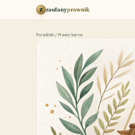
Przejdź do treści
zaufany
prawnik
Z
Poradniki
/
Prawo karne