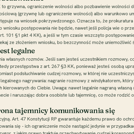
 to grzywna, ograniczenie wolności albo pozbawienie wolności do
nościową (grzywnę lub ograniczenie wolności) albo warunkowo u
astępuje na wniosek pokrzywdzonego. Oznacza to, że prokuratura 
o wniosku postępowania nie będzie, nawet jeśli policja wie o prz
rt. 101 §1 pkt 4 KK), a jeśli w tym czasie wszczęto postępowanie
lekaj ze złożeniem wniosku, bo bezczynność może uniemożliwić ś
st legalne
ia własnych rozmów. Jeśli sam jesteś uczestnikiem rozmowy, co
wtedy przestępstwa z art. 267 §3 KK, ponieważ jesteś osobą upra
tomiast podsłuchiwanie cudzej rozmowy, w której nie uczestnic
 legalnego nagrywania: nagranie rozmowy z windykatorem, który g
h kierowanych do Ciebie. Uwaga: nawet legalnie nagraną włas
necie i naruszając dobra osobiste lub tajemnicę, co może rodzić 
hrona tajemnicy komunikowania się
ną. Art. 47 Konstytucji RP gwarantuje każdemu prawo do ochron
wania się - ich ograniczenie może nastąpić jedynie w przypadka
rygor, z jakim prawo traktuje przechwytywanie cudzej koresponde