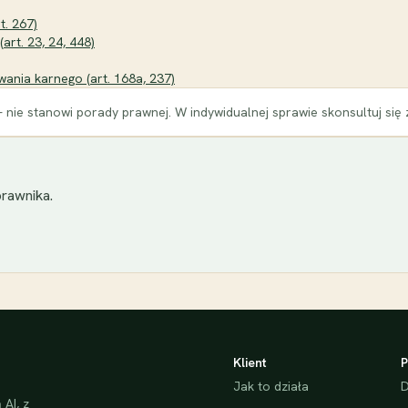
t. 267)
art. 23, 24, 448)
ania karnego (art. 168a, 237)
 nie stanowi porady prawnej. W indywidualnej sprawie skonsultuj się
rawnika.
Klient
P
Jak to działa
D
AI, z