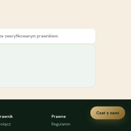
 ze zweryfikowanym prawnikiem.
Czat z nami
rawnik
Prawne
ołącz
Regulamin