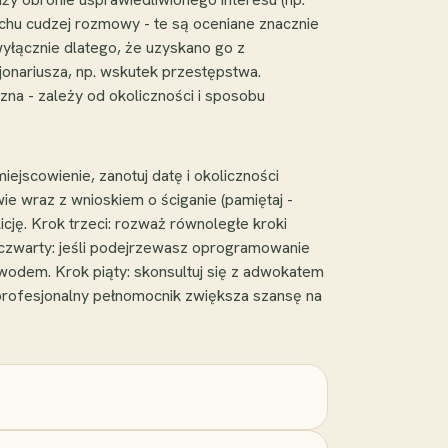
chu cudzej rozmowy - te są oceniane znacznie
yłącznie dlatego, że uzyskano go z
onariusza, np. wskutek przestępstwa.
na - zależy od okoliczności i sposobu
ejscowienie, zanotuj datę i okoliczności
ie wraz z wnioskiem o ściganie (pamiętaj -
cję. Krok trzeci: rozważ równoległe kroki
 czwarty: jeśli podejrzewasz oprogramowanie
owodem. Krok piąty: skonsultuj się z adwokatem
 profesjonalny pełnomocnik zwiększa szansę na