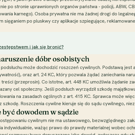
znie po stronie uprawnionych organów państwa - policji, ABW, 
owania karnego). Osoba prywatna nie ma żadnej drogi do legaln
 sięganiem po pluskwy czy aplikacje szpiegujące, reklamowane 
zestępstwem i jak się bronić?
naruszenie dóbr osobistych
ra podsłuchu może dochodzić roszczeń cywilnych. Podstawą jest a
ywatność), oraz art. 24 KC, który pozwala żądać zaniechania naru
 treści (przeprosin). Co istotne, art. 448 KC umożliwia żądanie 
zany cel społeczny. Jeśli podsłuch wyrządził szkodę majątkową 
dowania na zasadach ogólnych z art. 415 KC. Sprawca może wię
szkodę. Roszczenia cywilne kieruje się do sądu cywilnego, nieza
e być dowodem w sądzie
W postępowaniu cywilnym nie ma ustawowego, bezwzględnego zak
ia indywidualnie, ważąc prawo do prawdy materialnej wobec ochr
łasnej rozmowy bywa dopuszczane jako dowód, zwłaszcza gdy służ