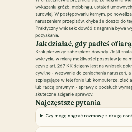
wykazaniu gróźb, mobbingu, ustaleń umownych).
surowiej. W postępowaniu karnym, po noweliza
naruszeniem przepisów, chyba że doszło do te
Praktyczny wniosek: dowód z nagrania bywa wyk
pozyskania.
Jak działać, gdy padłeś ofiar
Krok pierwszy: zabezpiecz dowody. Jeśli znalaz
wykrycia, w miarę możliwości pozostaw je na mi
czyn z art. 267 KK ścigany jest na wniosek pok
cywilne - wezwanie do zaniechania naruszeń, a
szpiegujące w telefonie lub komputerze, zleć a
lub radcą prawnym - sprawy o podsłuch wymagaj
skuteczne ściganie sprawcy.
Najczęstsze pytania
Czy mogę nagrać rozmowę z drugą osob