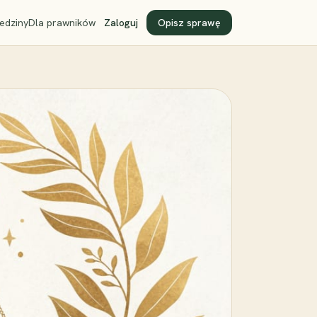
edziny
Dla prawników
Zaloguj
Opisz sprawę