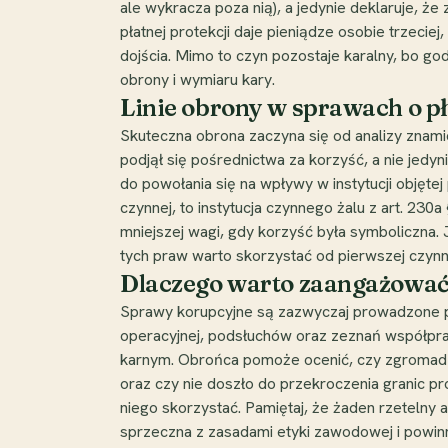
ale wykracza poza nią), a jedynie deklaruje, ż
płatnej protekcji daje pieniądze osobie trzeciej
dojścia. Mimo to czyn pozostaje karalny, bo go
obrony i wymiaru kary.
Linie obrony w sprawach o pł
Skuteczna obrona zaczyna się od analizy znami
podjął się pośrednictwa za korzyść, a nie jedy
do powołania się na wpływy w instytucji objętej 
czynnej, to instytucja czynnego żalu z art. 23
mniejszej wagi, gdy korzyść była symboliczna.
tych praw warto skorzystać od pierwszej czyn
Dlaczego warto zaangażować 
Sprawy korupcyjne są zazwyczaj prowadzone prz
operacyjnej, podsłuchów oraz zeznań współpra
karnym. Obrońca pomoże ocenić, czy zgromadzo
oraz czy nie doszło do przekroczenia granic pr
niego skorzystać. Pamiętaj, że żaden rzetelny
sprzeczna z zasadami etyki zawodowej i powin