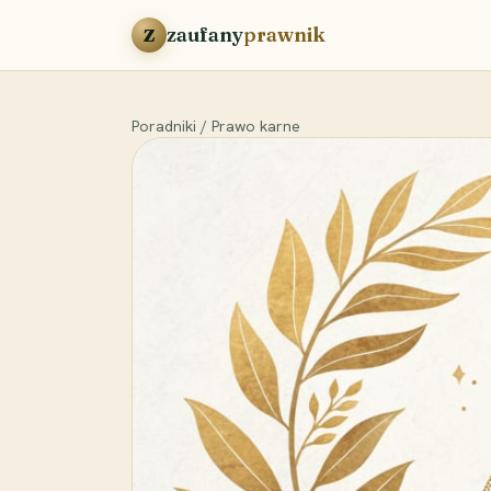
Przejdź do treści
zaufany
prawnik
Z
Poradniki
/
Prawo karne