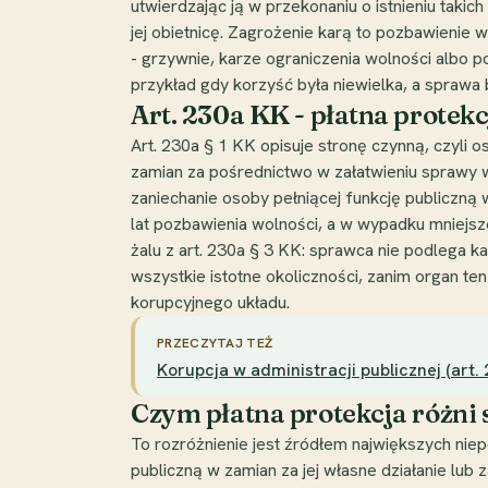
utwierdzając ją w przekonaniu o istnieniu tak
jej obietnicę. Zagrożenie karą to pozbawienie 
- grzywnie, karze ograniczenia wolności albo 
przykład gdy korzyść była niewielka, a sprawa 
Art. 230a KK - płatna protek
Art. 230a § 1 KK opisuje stronę czynną, czyli o
zamian za pośrednictwo w załatwieniu sprawy w
zaniechanie osoby pełniącej funkcję publiczną w
lat pozbawienia wolności, a w wypadku mniejsze
żalu z art. 230a § 3 KK: sprawca nie podlega ka
wszystkie istotne okoliczności, zanim organ ten
korupcyjnego układu.
PRZECZYTAJ TEŻ
Korupcja w administracji publicznej (art.
Czym płatna protekcja różni 
To rozróżnienie jest źródłem największych niep
publiczną w zamian za jej własne działanie lub za