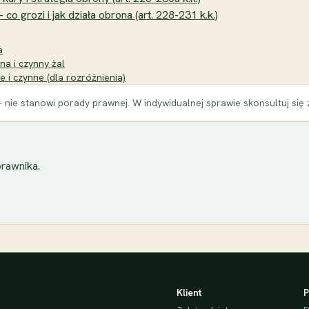
o grozi i jak działa obrona (art. 228-231 k.k.)
a
na i czynny żal
 i czynne (dla rozróżnienia)
 nie stanowi porady prawnej. W indywidualnej sprawie skonsultuj się
rawnika.
Klient
P