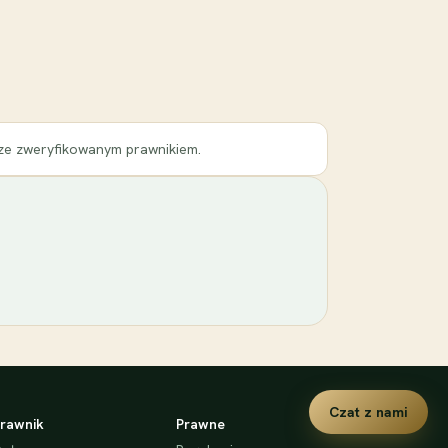
 ze zweryfikowanym prawnikiem.
Czat z nami
rawnik
Prawne