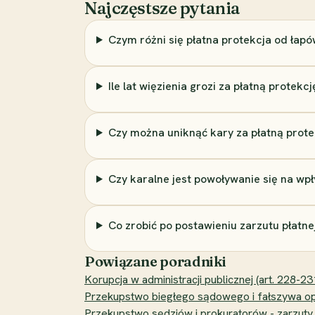
Najczęstsze pytania
Czym różni się płatna protekcja od łapó
Ile lat więzienia grozi za płatną protekcj
Czy można uniknąć kary za płatną prot
Czy karalne jest powoływanie się na wpł
Co zrobić po postawieniu zarzutu płatne
Powiązane poradniki
Korupcja w administracji publicznej (art. 228-23
Przekupstwo biegłego sądowego i fałszywa opi
Przekupstwo sędziów i prokuratorów - zarzuty, k