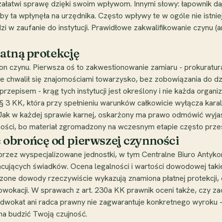
e załatwi sprawę dzięki swoim wpływom. Innymi słowy: łapownik daj
, by ta wpłynęła na urzędnika. Często wpływy te w ogóle nie istnie
dzi w zaufanie do instytucji. Prawidłowe zakwalifikowanie czynu (
atną protekcję
on czynu. Pierwsza oś to zakwestionowanie zamiaru - prokuratu
nie chwalił się znajomościami towarzysko, bez zobowiązania do dz
przepisem - krąg tych instytucji jest określony i nie każda organiz
0a § 3 KK, która przy spełnieniu warunków całkowicie wyłącza kar
 Jak w każdej sprawie karnej, oskarżony ma prawo odmówić wyjaś
ności, bo materiał zgromadzony na wczesnym etapie często prze
obrońcę od pierwszej czynności
ez wyspecjalizowane jednostki, w tym Centralne Biuro Antykorupc
cujących świadków. Ocena legalności i wartości dowodowej tak
ne dowody rzeczywiście wykazują znamiona płatnej protekcji, 
owokacji. W sprawach z art. 230a KK prawnik oceni także, czy za
 adwokat ani radca prawny nie zagwarantuje konkretnego wyroku -
na budzić Twoją czujność.