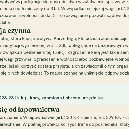
ich wpływów, podejmuje się pośrednictwa w załatwieniu sprawy w 
wolności od 6 miesięcy do 8 lat. W wypadku mniejszej wagi (art. 
pozbawienia wolności do lat 2. To rozwiązanie pozwala sądowi do
błaha.
cja czynna
sobę, która kupuje wpływy. Karze tego, kto udziela albo obiecuje 
 instytucji wymienionej w art. 230, polegające na bezprawnym wy
 związku z pełnieniem tej funkcji. Zagrożenie karą jest takie samo
j wagi grzywna, ograniczenie wolności albo pozbawienie wolności
rze, jeżeli korzyść została przyjęta, a on zawiadomił o tym orga
 się o nich dowiedział. To realna szansa na uniknięcie odpowiedzi
 228-231 k.k.) - kary, znamiona i obrona urzędnika
się od łapownictwa
orozumień. W łapownictwie (art. 228 KK - bierne, art. 229 KK - cz
niechanie. W płatnej protekcji korzyść trafia do pośrednika, który 