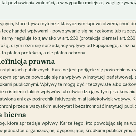
 lat pozbawienia wolności, a w wypadku mniejszej wagi grzywną
cyjnych, które bywa mylone z klasycznym łapownictwem, choć do
ika, lecz handel wpływami - powoływanie się na rzekome lub rzeczy
arny reguluje to zjawisko w art. 230 (protekcja bierna) i art. 230
 grożą, czym różni się sprzedający wpływy od kupującego, oraz n
o płatna protekcja, a nie płatna ochrona.
 definicja prawna
nstytucjach publicznych. Karalne jest podjęcie się pośrednictwa
zy czym sprawca powołuje się na wpływy w instytucji państwowej
odkami publicznymi. Wpływy te mogą być rzeczywiste albo całkowi
ie o istnieniu takich wpływów lub utwierdza ją w tym przekonani
atwiona ani czy pośrednik faktycznie miał jakiekolwiek wpływy. 
chroni przede wszystkim autorytet i bezstronność instytucji publi
a bierna
sobę, która sprzedaje wpływy. Karze tego, kto powołując się na 
 w jednostce organizacyjnej dysponującej środkami publicznymi, 