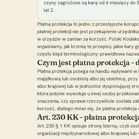
czyny zagrożone są karą od 6 miesięcy do 8
lat 2.
Płatna protekcja to jedno z przestępstw korup
płatnej protekcji nie jest przekupienie urzędn
w urzędzie w zamian za korzyść. Polski Kodeks k
wyjaśniamy, jak brzmią te przepisy, jakie kary
częsty błąd terminologiczny: prawidłowa nazwa t
Czym jest płatna protekcja -
Płatna protekcja polega na handlu wpływami w i
majątkową lub osobistą albo jej obietnicę, pr
albo krajowej lub w jednostce dysponującej śr
która jedynie wywołuje u innej osoby przekonan
znaczenia, czy sprawa rzeczywiście została zał
korzyść, dlatego mówi się, że płatna protekcja 
Art. 230 KK - płatna protekcj
Art. 230 § 1 KK opisuje stronę bierną, czyli o
organizacji międzynarodowej albo krajowej lub