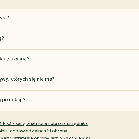
wki?
ę?
ekcję czynną?
ywy, których się nie ma?
j protekcji?
1 k.k.) - kary, znamiona i obrona urzędnika
nia: odpowiedzialność i obrona
ary i strategia obrony (art. 228-230a k.k.)