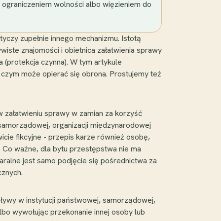
, ograniczeniem wolności albo więzieniem do
tyczy zupełnie innego mechanizmu. Istotą
wiste znajomości i obietnica załatwienia sprawy
a (protekcja czynna). W tym artykule
a czym może opierać się obrona. Prostujemy też
 w załatwieniu sprawy w zamian za korzyść
, samorządowej, organizacji międzynarodowej
cie fikcyjne - przepis karze również osobę,
u. Co ważne, dla bytu przestępstwa nie ma
Karalne jest samo podjęcie się pośrednictwa za
cznych.
wpływy w instytucji państwowej, samorządowej,
albo wywołując przekonanie innej osoby lub