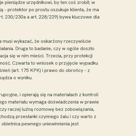
e pieniądze urzędnikowi, by ten coś zrobił; w
ją - protektor po prostu oszukuje klienta, że ma
art. 230/230a a art. 228/229) bywa kluczowe dla
ra musi wykazać, że oskarżony rzeczywiście
iałania. Druga to badanie, czy w ogóle doszło
acja się w nim mieści. Trzecia, przy protekcji
alność. Czwarta to wniosek o przyjęcie wypadku
nień (art. 175 KPK) i prawo do obrońcy - z
sądza o wyniku.
yjne, i opierają się na materiałach z kontroli
iego materiału wymaga doświadczenia w prawie
czy raczej luźną rozmowę bez zobowiązania,
chodzą przesłanki czynnego żalu i czy warto z
 obietnica pewnego uniewinnienia jest