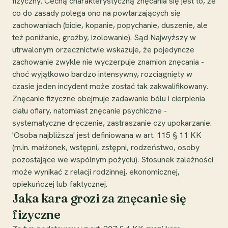
fizyczny. Cechą charakterystyczną znęcania się jest to, że
co do zasady polega ono na powtarzających się
zachowaniach (bicie, kopanie, popychanie, duszenie, ale
też poniżanie, groźby, izolowanie). Sąd Najwyższy w
utrwalonym orzecznictwie wskazuje, że pojedyncze
zachowanie zwykle nie wyczerpuje znamion znęcania -
choć wyjątkowo bardzo intensywny, rozciągnięty w
czasie jeden incydent może zostać tak zakwalifikowany.
Znęcanie fizyczne obejmuje zadawanie bólu i cierpienia
ciału ofiary, natomiast znęcanie psychiczne -
systematyczne dręczenie, zastraszanie czy upokarzanie.
'Osoba najbliższa' jest definiowana w art. 115 § 11 KK
(m.in. małżonek, wstępni, zstępni, rodzeństwo, osoby
pozostające we wspólnym pożyciu). Stosunek zależności
może wynikać z relacji rodzinnej, ekonomicznej,
opiekuńczej lub faktycznej.
Jaka kara grozi za znęcanie się
fizyczne