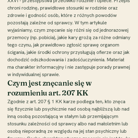
XXVI - przestępstwa przeciwko rodzinie i opiece. Przepis
chroni rodzinę, prawidłowe stosunki w rodzinie oraz
zdrowie i godność osób, które z różnych powodów
pozostają zależne od sprawcy. W tym artykule
wyjaśniamy, czym znęcanie się różni się od jednorazowej
przemocy (np. pobicia), jakie kary grożą za różne odmiany
tego czynu, jak prawidłowo zgłosić sprawę organom
ścigania, jakie środki ochrony przysługują ofierze oraz jak
dochodzić odszkodowania i zadośćuczynienia. Materiał
ma charakter informacyjny i nie zastępuje porady prawnej
w indywidualnej sprawie.
Czym jest znęcanie się w
rozumieniu art. 207 KK
Zgodnie z art. 207 § 1 KK karze podlega ten, kto znęca
się fizycznie lub psychicznie nad osobą najbliższą lub nad
inną osobą pozostającą w stałym lub przemijającym
stosunku zależności od sprawcy albo nad małoletnim lub
osobą nieporadną ze względu na jej stan psychiczny lub