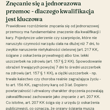
Znęcanie się a jednorazowa
przemoc - dlaczego kwalifikacja
jest kluczowa
Prawidłowe rozróżnienie znęcania się od jednorazowej
przemocy ma fundamentalne znaczenie dla kwalifikacji i
kary. Pojedyncze uderzenie czy szarpnięcie, które nie
naruszyło czynności narządu ciała na dłużej niż 7 dni, to
zwykle naruszenie nietykalności cielesnej (art. 217 KK,
ścigane z oskarżenia prywatnego) albo tzw. lekki
uszczerbek na zdrowiu (art. 157 § 2 KK). Spowodowanie
obrażeń trwających powyżej 7 dni to średni uszczerbek
na zdrowiu (art. 157 § 1 KK), a ciężki uszczerbek - np.
trwałe kalectwo czy choroba realnie zagrażająca życiu -
to art. 156 KK, zagrożony karą od 3 lat. Dopiero
powtarzalność i utrwalony charakter dręczenia pozwalają
zakwalifikować zachowanie jako znęcanie z art. 207 KK.
Co istotne, art. 207 KK ściga się z urzędu (z oskarżenia
publicznego), co oznacza, że organy ścigania muszą