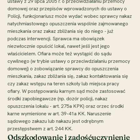
ustawy z 29 lipca 2005 r. o przeciwdziałaniu przemocy
domowej oraz przepisów wprowadzonych do ustawy o
Policji, funkcjonariusz może wydać wobec sprawcy nakaz
natychmiastowego opuszczenia wspólnie zajmowanego
mieszkania oraz zakaz zbliżania się do niego - już
podczas interwencji. Sprawca ma obowiązek
niezwłocznie opuścić lokal, nawet jeśli jest jego
właścicielem. Ofiara może też wystąpić do sądu
cywilnego (w trybie ustawy o przeciwdziałaniu przemocy
domowej) o zobowiązanie sprawcy do opuszczenia
mieszkania, zakaz zbliżania się, zakaz kontaktowania się
czy zakaz wstępu na teren szkoły lub miejsca pracy
ofiary. W postępowaniu karnym sąd może zastosować
środki zapobiegawcze (np. dozór policji, nakaz
opuszczenia lokalu - art. 275a KPK) oraz orzec środki
karne wymienione w art. 39-41a KK. Naruszenie
sądowego zakazu lub nakazu jest odrębnym
przestępstwem z art. 244 KK.
Odszkodowanie i zadośćuczynienie