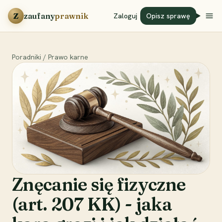
Przejdź do treści
Z
zaufany
prawnik
Zaloguj
Opisz sprawę
Poradniki
/
Prawo karne
Znęcanie się fizyczne
(art. 207 KK) - jaka