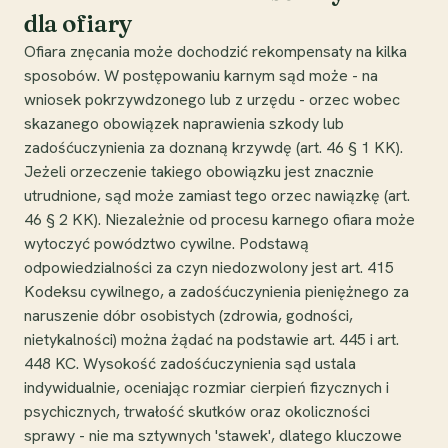
dla ofiary
Ofiara znęcania może dochodzić rekompensaty na kilka
sposobów. W postępowaniu karnym sąd może - na
wniosek pokrzywdzonego lub z urzędu - orzec wobec
skazanego obowiązek naprawienia szkody lub
zadośćuczynienia za doznaną krzywdę (art. 46 § 1 KK).
Jeżeli orzeczenie takiego obowiązku jest znacznie
utrudnione, sąd może zamiast tego orzec nawiązkę (art.
46 § 2 KK). Niezależnie od procesu karnego ofiara może
wytoczyć powództwo cywilne. Podstawą
odpowiedzialności za czyn niedozwolony jest art. 415
Kodeksu cywilnego, a zadośćuczynienia pieniężnego za
naruszenie dóbr osobistych (zdrowia, godności,
nietykalności) można żądać na podstawie art. 445 i art.
448 KC. Wysokość zadośćuczynienia sąd ustala
indywidualnie, oceniając rozmiar cierpień fizycznych i
psychicznych, trwałość skutków oraz okoliczności
sprawy - nie ma sztywnych 'stawek', dlatego kluczowe