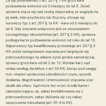
Za typ podstawowy z art. 207 § 1 KK grozi kara
pozbawienia wolności od 3 miesięcy do lat 5. Jeżeli
sprawca znęca się nad osobą nieporadną ze względu na
jej wiek, stan psychiczny lub fizyczny, stosuje się
surowszy typ z art. 207 § 1a KK - kara od 6 miesięcy do
lat 8. Gdy znęcanie połączone jest ze stosowaniem
szczególnego okrucieństwa (art. 207 § 2 KK), sprawca
podlega karze pozbawienia wolności od roku do lat 10.
Najsurowszy typ kwalifikowany przewiduje art. 207 § 3
KK: jeżeli następstwem znęcania jest targnięcie się
pokrzywdzonego na własne życie (próba samobójcza),
sprawcy grozi kara od lat 2 do 12. Wymiar kary sąd
ustala według dyrektyw z art. 53 KK, biorąc pod uwagę
m.in. stopień społecznej szkodliwości czynu, sposób
działania, długotrwałość i intensywność znęcania oraz
skutki dla ofiary. Sąd może też orzec środki karne i
zabezpieczające, np. zakaz kontaktowania się z
pokrzywdzonym, zakaz zbliżania się czy nakaz
opuszczenia mieszkania (art. 39-41a KK).