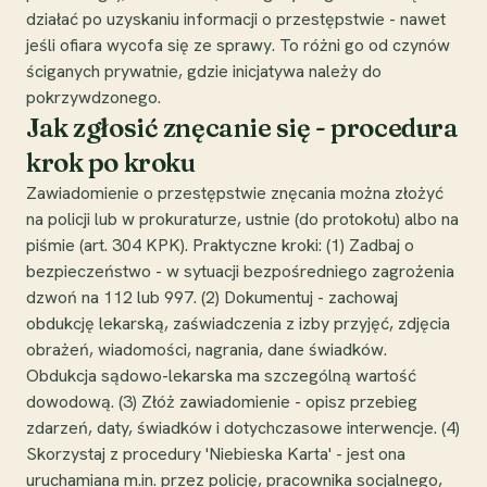
działać po uzyskaniu informacji o przestępstwie - nawet
jeśli ofiara wycofa się ze sprawy. To różni go od czynów
ściganych prywatnie, gdzie inicjatywa należy do
pokrzywdzonego.
Jak zgłosić znęcanie się - procedura
krok po kroku
Zawiadomienie o przestępstwie znęcania można złożyć
na policji lub w prokuraturze, ustnie (do protokołu) albo na
piśmie (art. 304 KPK). Praktyczne kroki: (1) Zadbaj o
bezpieczeństwo - w sytuacji bezpośredniego zagrożenia
dzwoń na 112 lub 997. (2) Dokumentuj - zachowaj
obdukcję lekarską, zaświadczenia z izby przyjęć, zdjęcia
obrażeń, wiadomości, nagrania, dane świadków.
Obdukcja sądowo-lekarska ma szczególną wartość
dowodową. (3) Złóż zawiadomienie - opisz przebieg
zdarzeń, daty, świadków i dotychczasowe interwencje. (4)
Skorzystaj z procedury 'Niebieska Karta' - jest ona
uruchamiana m.in. przez policję, pracownika socjalnego,