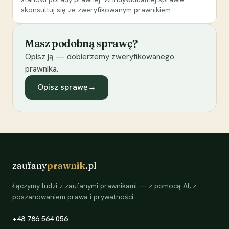
skonsultuj się ze zweryfikowanym prawnikiem.
Masz podobną sprawę?
Opisz ją — dobierzemy zweryfikowanego
prawnika.
Opisz sprawę
→
zaufany
prawnik
.pl
Łączymy ludzi z zaufanymi prawnikami — z pomocą AI, z
poszanowaniem prawa i prywatności.
+48 786 564 056