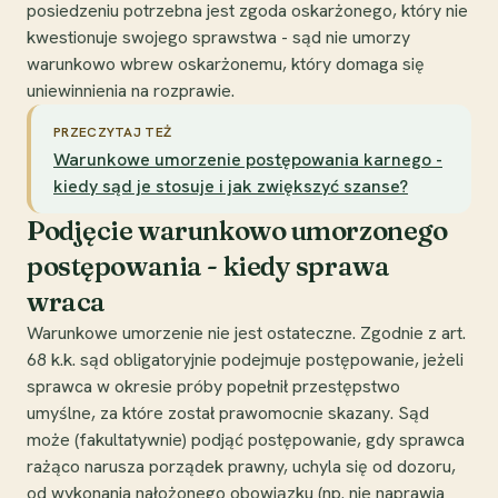
posiedzeniu potrzebna jest zgoda oskarżonego, który nie
kwestionuje swojego sprawstwa - sąd nie umorzy
warunkowo wbrew oskarżonemu, który domaga się
uniewinnienia na rozprawie.
PRZECZYTAJ TEŻ
Warunkowe umorzenie postępowania karnego -
kiedy sąd je stosuje i jak zwiększyć szanse?
Podjęcie warunkowo umorzonego
postępowania - kiedy sprawa
wraca
Warunkowe umorzenie nie jest ostateczne. Zgodnie z art.
68 k.k. sąd obligatoryjnie podejmuje postępowanie, jeżeli
sprawca w okresie próby popełnił przestępstwo
umyślne, za które został prawomocnie skazany. Sąd
może (fakultatywnie) podjąć postępowanie, gdy sprawca
rażąco narusza porządek prawny, uchyla się od dozoru,
od wykonania nałożonego obowiązku (np. nie naprawia