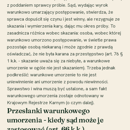
z poddaniem sprawcy próbie. Sąd, wydając wyrok
warunkowo umarzający postępowanie, stwierdza, że
sprawca dopuścił się czynu i jest winny, ale rezygnuje ze
skazania i wymierzenia kary, dając mu okres próby. To
zasadnicza różnica wobec skazania: osoba, wobec której
warunkowo umorzono postępowanie, w świetle prawa
pozostaje osobą niekaraną i może zgodnie z prawdą
oświadczać, że nie była karana za przestępstwo (art. 76 §
1 k.k. - skazanie uważa się za niebyłe, a warunkowe
umorzenie w ogóle nie jest skazaniem). Trzeba jednak
podkreślić: warunkowe umorzenie to nie jest
uniewinnienie ani umorzenie z powodu niewinności.
Sprawstwo i wina muszą być ustalone, a sam fakt
warunkowego umorzenia zostaje odnotowany w
Krajowym Rejestrze Karnym (o czym dalej).
Przesłanki warunkowego
umorzenia - kiedy sąd może je
zastosować (art. 66 k.k.)