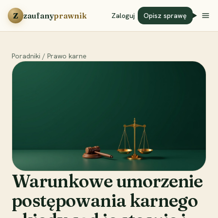
Przejdź do treści
Z
zaufany
prawnik
Zaloguj
Opisz sprawę
Poradniki
/
Prawo karne
Warunkowe umorzenie
postępowania karnego