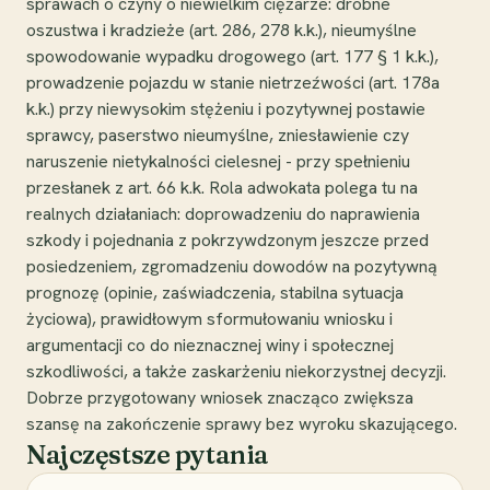
sprawach o czyny o niewielkim ciężarze: drobne
oszustwa i kradzieże (art. 286, 278 k.k.), nieumyślne
spowodowanie wypadku drogowego (art. 177 § 1 k.k.),
prowadzenie pojazdu w stanie nietrzeźwości (art. 178a
k.k.) przy niewysokim stężeniu i pozytywnej postawie
sprawcy, paserstwo nieumyślne, zniesławienie czy
naruszenie nietykalności cielesnej - przy spełnieniu
przesłanek z art. 66 k.k. Rola adwokata polega tu na
realnych działaniach: doprowadzeniu do naprawienia
szkody i pojednania z pokrzywdzonym jeszcze przed
posiedzeniem, zgromadzeniu dowodów na pozytywną
prognozę (opinie, zaświadczenia, stabilna sytuacja
życiowa), prawidłowym sformułowaniu wniosku i
argumentacji co do nieznacznej winy i społecznej
szkodliwości, a także zaskarżeniu niekorzystnej decyzji.
Dobrze przygotowany wniosek znacząco zwiększa
szansę na zakończenie sprawy bez wyroku skazującego.
Najczęstsze pytania