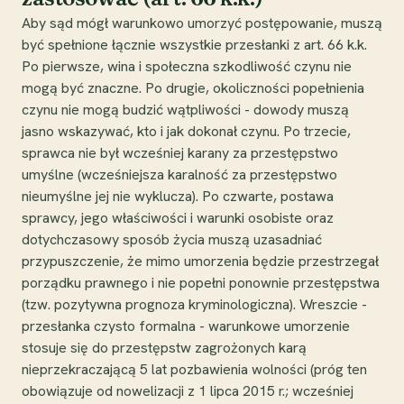
Aby sąd mógł warunkowo umorzyć postępowanie, muszą
być spełnione łącznie wszystkie przesłanki z art. 66 k.k.
Po pierwsze, wina i społeczna szkodliwość czynu nie
mogą być znaczne. Po drugie, okoliczności popełnienia
czynu nie mogą budzić wątpliwości - dowody muszą
jasno wskazywać, kto i jak dokonał czynu. Po trzecie,
sprawca nie był wcześniej karany za przestępstwo
umyślne (wcześniejsza karalność za przestępstwo
nieumyślne jej nie wyklucza). Po czwarte, postawa
sprawcy, jego właściwości i warunki osobiste oraz
dotychczasowy sposób życia muszą uzasadniać
przypuszczenie, że mimo umorzenia będzie przestrzegał
porządku prawnego i nie popełni ponownie przestępstwa
(tzw. pozytywna prognoza kryminologiczna). Wreszcie -
przesłanka czysto formalna - warunkowe umorzenie
stosuje się do przestępstw zagrożonych karą
nieprzekraczającą 5 lat pozbawienia wolności (próg ten
obowiązuje od nowelizacji z 1 lipca 2015 r.; wcześniej