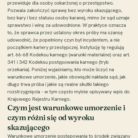
przewiduje dla osoby oskarżonej o przestępstwo.
Pozwala zakończyć sprawę bez wyroku skazującego,
bez kary i bez statusu osoby karanej, mimo że sąd uznaje
sprawstwo i winę za udowodnione. W praktyce oznacza
to, że sprawca przez ustalony okres próby ma szansę
udowodnić, że popełniony czyn był incydentem, a nie
początkiem kariery przestępczej. Instytucję tę regulują
art. 66-68 Kodeksu karnego (warunki materialne) oraz art.
341 i 342 Kodeksu postępowania karnego (tryb
orzekania). Poniżej wyjaśniamy, kto może liczyć na
warunkowe umorzenie, jakie obowiązki nakłada sąd, jak
długo trwa próba i jakie są realne skutki takiego
rozstrzygnięcia - w tym często mylnie opisywany wpis do
Krajowego Rejestru Karnego.
Czym jest warunkowe umorzenie i
czym różni się od wyroku
skazującego
Warunkowe umorzenie postępowania to środek związany