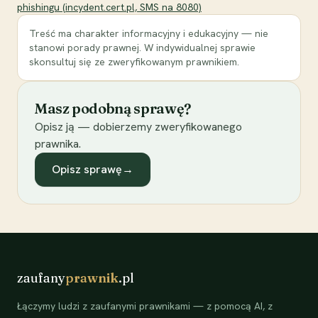
phishingu (incydent.cert.pl, SMS na 8080)
Treść ma charakter informacyjny i edukacyjny — nie
stanowi porady prawnej. W indywidualnej sprawie
skonsultuj się ze zweryfikowanym prawnikiem.
Masz podobną sprawę?
Opisz ją — dobierzemy zweryfikowanego
prawnika.
Opisz sprawę
→
zaufany
prawnik
.pl
Łączymy ludzi z zaufanymi prawnikami — z pomocą AI, z