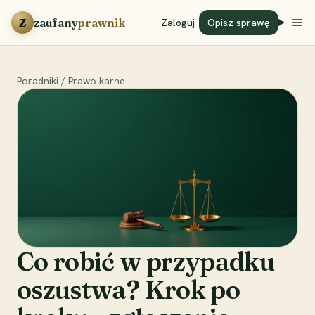
Przejdź do treści
Z
zaufany
prawnik
Zaloguj
Opisz sprawę
Poradniki
/
Prawo karne
Co robić w przypadku
oszustwa? Krok po