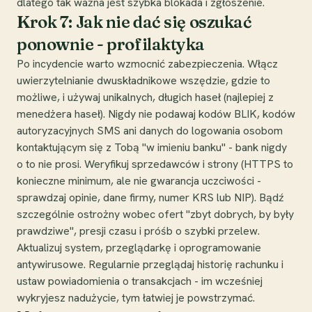
dlatego tak ważna jest szybka blokada i zgłoszenie.
Krok 7: Jak nie dać się oszukać
ponownie - profilaktyka
Po incydencie warto wzmocnić zabezpieczenia. Włącz
uwierzytelnianie dwuskładnikowe wszędzie, gdzie to
możliwe, i używaj unikalnych, długich haseł (najlepiej z
menedżera haseł). Nigdy nie podawaj kodów BLIK, kodów
autoryzacyjnych SMS ani danych do logowania osobom
kontaktującym się z Tobą "w imieniu banku" - bank nigdy
o to nie prosi. Weryfikuj sprzedawców i strony (HTTPS to
konieczne minimum, ale nie gwarancja uczciwości -
sprawdzaj opinie, dane firmy, numer KRS lub NIP). Bądź
szczególnie ostrożny wobec ofert "zbyt dobrych, by były
prawdziwe", presji czasu i próśb o szybki przelew.
Aktualizuj system, przeglądarkę i oprogramowanie
antywirusowe. Regularnie przeglądaj historię rachunku i
ustaw powiadomienia o transakcjach - im wcześniej
wykryjesz nadużycie, tym łatwiej je powstrzymać.