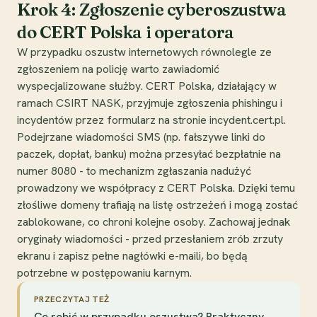
Krok 4: Zgłoszenie cyberoszustwa
do CERT Polska i operatora
W przypadku oszustw internetowych równolegle ze
zgłoszeniem na policję warto zawiadomić
wyspecjalizowane służby. CERT Polska, działający w
ramach CSIRT NASK, przyjmuje zgłoszenia phishingu i
incydentów przez formularz na stronie incydent.cert.pl.
Podejrzane wiadomości SMS (np. fałszywe linki do
paczek, dopłat, banku) można przesyłać bezpłatnie na
numer 8080 - to mechanizm zgłaszania nadużyć
prowadzony we współpracy z CERT Polska. Dzięki temu
złośliwe domeny trafiają na listę ostrzeżeń i mogą zostać
zablokowane, co chroni kolejne osoby. Zachowaj jednak
oryginały wiadomości - przed przesłaniem zrób zrzuty
ekranu i zapisz pełne nagłówki e-maili, bo będą
potrzebne w postępowaniu karnym.
PRZECZYTAJ TEŻ
Co robić w przypadku oszustwa? Praktyczny