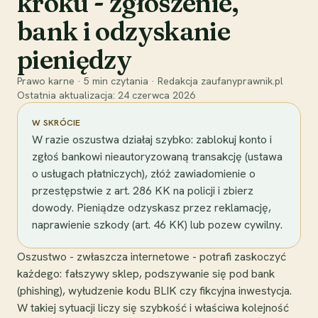
kroku - zgłoszenie,
bank i odzyskanie
pieniędzy
Prawo karne
·
5
min czytania
·
Redakcja zaufanyprawnik.pl
Ostatnia aktualizacja:
24 czerwca 2026
W SKRÓCIE
W razie oszustwa działaj szybko: zablokuj konto i
zgłoś bankowi nieautoryzowaną transakcję (ustawa
o usługach płatniczych), złóż zawiadomienie o
przestępstwie z art. 286 KK na policji i zbierz
dowody. Pieniądze odzyskasz przez reklamację,
naprawienie szkody (art. 46 KK) lub pozew cywilny.
Oszustwo - zwłaszcza internetowe - potrafi zaskoczyć
każdego: fałszywy sklep, podszywanie się pod bank
(phishing), wyłudzenie kodu BLIK czy fikcyjna inwestycja.
W takiej sytuacji liczy się szybkość i właściwa kolejność