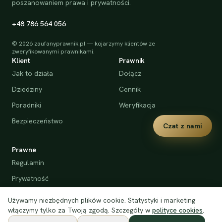
poszanowaniem prawa i prywatności.
+48 786 564 056
©
2026
zaufanyprawnik.pl — kojarzymy klientów ze
zweryfikowanymi prawnikami.
Klient
Prawnik
Jak to działa
Dołącz
Dziedziny
Cennik
Poradniki
Weryfikacja
Bezpieczeństwo
Czat z nami
Prawne
Regulamin
Prywatność
Cookies
Używamy niezbędnych plików cookie. Statystyki i marketing
Deklaracja dostępności
włączymy tylko za Twoją zgodą. Szczegóły w
polityce cookies
.