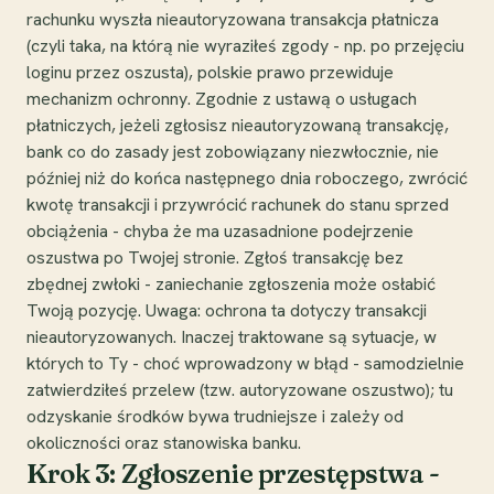
rachunku wyszła nieautoryzowana transakcja płatnicza
(czyli taka, na którą nie wyraziłeś zgody - np. po przejęciu
loginu przez oszusta), polskie prawo przewiduje
mechanizm ochronny. Zgodnie z ustawą o usługach
płatniczych, jeżeli zgłosisz nieautoryzowaną transakcję,
bank co do zasady jest zobowiązany niezwłocznie, nie
później niż do końca następnego dnia roboczego, zwrócić
kwotę transakcji i przywrócić rachunek do stanu sprzed
obciążenia - chyba że ma uzasadnione podejrzenie
oszustwa po Twojej stronie. Zgłoś transakcję bez
zbędnej zwłoki - zaniechanie zgłoszenia może osłabić
Twoją pozycję. Uwaga: ochrona ta dotyczy transakcji
nieautoryzowanych. Inaczej traktowane są sytuacje, w
których to Ty - choć wprowadzony w błąd - samodzielnie
zatwierdziłeś przelew (tzw. autoryzowane oszustwo); tu
odzyskanie środków bywa trudniejsze i zależy od
okoliczności oraz stanowiska banku.
Krok 3: Zgłoszenie przestępstwa -