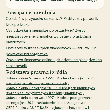
Powiązane poradniki
Co robić w przypadku oszustwa? Praktyczny poradnik
krok po kroku
Czy odzyskam pieniądze po oszustwie? Zwrot
nieautoryzowanej transakcji wg ustawy o usługach
płatniczych
Oszustwo w transakcjach finansowych — art. 286 KK i
pokrewne przestępstwa
Oszustwo finansowe online - jak odzyskać pieniądze i co
robi prawnik
Podstawa prawna i źródła
Ustawa z dnia 6 czerwca 1997 r. Kodeks karny (art. 286 -
oszustwo, art. 46 - naprawienie szkody)
Ustawa z dnia 19 sierpnia 2011 r. o usługach płatniczych
(zwrot nieautoryzowanych transakcji płatniczych)
Ustawa z dnia 6 czerwca 1997 r. Kodeks postępowania
karnego (art. 304 - zawiadomienie o przestępstwie)
CERT Polska / CSIRT NASK - zgłaszanie incydentów i