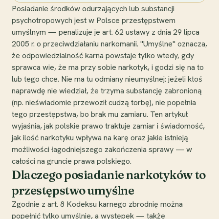
Posiadanie środków odurzających lub substancji
psychotropowych jest w Polsce przestępstwem
umyślnym — penalizuje je art. 62 ustawy z dnia 29 lipca
2005 r. o przeciwdziałaniu narkomanii. "Umyślne" oznacza,
że odpowiedzialność karna powstaje tylko wtedy, gdy
sprawca wie, że ma przy sobie narkotyk, i godzi się na to
lub tego chce. Nie ma tu odmiany nieumyślnej: jeżeli ktoś
naprawdę nie wiedział, że trzyma substancję zabronioną
(np. nieświadomie przewoził cudzą torbę), nie popełnia
tego przestępstwa, bo brak mu zamiaru. Ten artykuł
wyjaśnia, jak polskie prawo traktuje zamiar i świadomość,
jak ilość narkotyku wpływa na karę oraz jakie istnieją
możliwości łagodniejszego zakończenia sprawy — w
całości na gruncie prawa polskiego.
Dlaczego posiadanie narkotyków to
przestępstwo umyślne
Zgodnie z art. 8 Kodeksu karnego zbrodnię można
popełnić tylko umyślnie, a występek — także