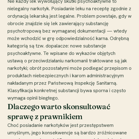
Nie każdy lek wywołujący skutki psychoaktywne to
nielegalny narkotyk. Posiadanie leku na receptę zgodnie z
ordynacją lekarską jest legalne. Problem powstaje, gdy w
obrocie znajdzie się lek zawierający substancję
psychotropową bez wymaganej dokumentacji — wtedy
może wchodzić w grę odpowiedzialność karna. Odrębną
kategorią są tzw. dopalacze: nowe substancje
psychoaktywne. Te wpisane do wykazów objętych
ustawą o przeciwdziałaniu narkomanii traktowane są jak
narkotyki; obrót pozostałymi może podlegać przepisom o
produktach niebezpiecznych i karom administracyjnym
nakładanym przez Państwową Inspekcję Sanitarną.
Klasyfikacja konkretnej substancji bywa sporna i często
wymaga opinii biegłego.
Dlaczego warto skonsultować
sprawę z prawnikiem
Choć posiadanie narkotyków jest przestępstwem
umyślnym, jego konsekwencje są bardzo zróżnicowane