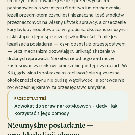
umorzyć postępowanie jeszcze przed wydaniem
postanowienia o wszczęciu śledztwa lub dochodzenia,
jeżeli przedmiotem czynu jest nieznaczna ilość środków
przeznaczonych na własny użytek sprawcy, a orzeczenie
kary byłoby niecelowe ze względu na okoliczności czynu i
niski stopień jego społecznej szkodliwości. To nie jest
legalizacja posiadania — czyn pozostaje przestępstwem
— lecz mechanizm pozwalający uniknąć skazania w
drobnych sprawach. Niezależnie od tego sąd może
zastosować warunkowe umorzenie postępowania (art. 66
KK), gdy wina i społeczna szkodliwość nie są znaczne,
okoliczności czynu nie budzą wątpliwości, a sprawca nie
był wcześniej karany za przestępstwo umyślne.
PRZECZYTAJ TEŻ
Adwokat do spraw narkotykowych - kiedy i jak
korzystać z jego pomocy
Nieumyślne posiadanie —
przykłady linii obrony