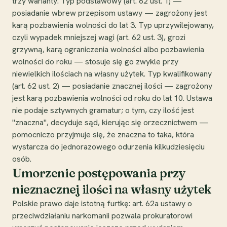
trzy warianty. Typ podstawowy (art. 62 ust. 1) —
posiadanie wbrew przepisom ustawy — zagrożony jest
karą pozbawienia wolności do lat 3. Typ uprzywilejowany,
czyli wypadek mniejszej wagi (art. 62 ust. 3), grozi
grzywną, karą ograniczenia wolności albo pozbawienia
wolności do roku — stosuje się go zwykle przy
niewielkich ilościach na własny użytek. Typ kwalifikowany
(art. 62 ust. 2) — posiadanie znacznej ilości — zagrożony
jest karą pozbawienia wolności od roku do lat 10. Ustawa
nie podaje sztywnych gramatur; o tym, czy ilość jest
"znaczna", decyduje sąd, kierując się orzecznictwem —
pomocniczo przyjmuje się, że znaczna to taka, która
wystarcza do jednorazowego odurzenia kilkudziesięciu
osób.
Umorzenie postępowania przy
nieznacznej ilości na własny użytek
Polskie prawo daje istotną furtkę: art. 62a ustawy o
przeciwdziałaniu narkomanii pozwala prokuratorowi