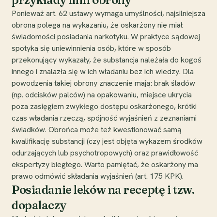
Ponieważ art. 62 ustawy wymaga umyślności, najsilniejsza
obrona polega na wykazaniu, że oskarżony nie miał
świadomości posiadania narkotyku. W praktyce sądowej
spotyka się uniewinnienia osób, które w sposób
przekonujący wykazały, że substancja należała do kogoś
innego i znalazła się w ich władaniu bez ich wiedzy. Dla
powodzenia takiej obrony znaczenie mają: brak śladów
(np. odcisków palców) na opakowaniu, miejsce ukrycia
poza zasięgiem zwykłego dostępu oskarżonego, krótki
czas władania rzeczą, spójność wyjaśnień z zeznaniami
świadków. Obrońca może też kwestionować samą
kwalifikację substancji (czy jest objęta wykazem środków
odurzających lub psychotropowych) oraz prawidłowość
ekspertyzy biegłego. Warto pamiętać, że oskarżony ma
prawo odmówić składania wyjaśnień (art. 175 KPK).
Posiadanie leków na receptę i tzw.
dopalaczy