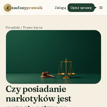
Przejdź do treści
Z
zaufany
prawnik
Zaloguj
Opisz sprawę
Poradniki
/
Prawo karne
Czy posiadanie
narkotyków jest