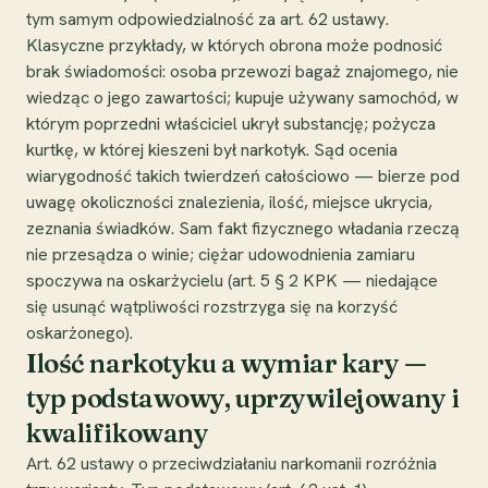
tym samym odpowiedzialność za art. 62 ustawy.
Klasyczne przykłady, w których obrona może podnosić
brak świadomości: osoba przewozi bagaż znajomego, nie
wiedząc o jego zawartości; kupuje używany samochód, w
którym poprzedni właściciel ukrył substancję; pożycza
kurtkę, w której kieszeni był narkotyk. Sąd ocenia
wiarygodność takich twierdzeń całościowo — bierze pod
uwagę okoliczności znalezienia, ilość, miejsce ukrycia,
zeznania świadków. Sam fakt fizycznego władania rzeczą
nie przesądza o winie; ciężar udowodnienia zamiaru
spoczywa na oskarżycielu (art. 5 § 2 KPK — niedające
się usunąć wątpliwości rozstrzyga się na korzyść
oskarżonego).
Ilość narkotyku a wymiar kary —
typ podstawowy, uprzywilejowany i
kwalifikowany
Art. 62 ustawy o przeciwdziałaniu narkomanii rozróżnia