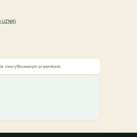
23 UZNK)
 ze zweryfikowanym prawnikiem.