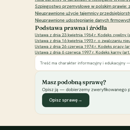
Szpiegostwo przemysłowe w polskim prawie: zar
Nieuprawnione użycie tajemnicy przedsiębiorstwa
Nieuprawnione udostępnianie danych firmowych - 
Podstawa prawna i źródła
Ustawa z dnia 23 kwietnia 1964 r. Kodeks cywilny (a
Ustawa z dnia 16 kwietnia 1993 r. o zwalczaniu nieuc
Ustawa z dnia 26 czerwca 1974 r. Kodeks pracy (art. 
Ustawa z dnia 6 czerwca 1997 r. Kodeks karny (art.
Treść ma charakter informacyjny i edukacyjny —
Masz podobną sprawę?
Opisz ją — dobierzemy zweryfikowanego p
Opisz sprawę
→