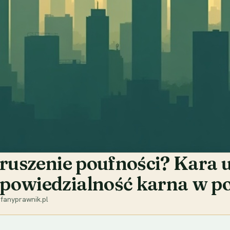
naruszenie poufności? Kar
powiedzialność karna w p
fanyprawnik.pl