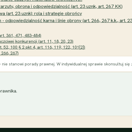
zuty, obrona i odpowiedzialność (art. 23 uznk, art. 267 KK)
 (art. 23 uznk): rola i strategie obrońcy
odpowiedzialność karna i linie obrony (art. 266, 267 k.k., art. 
rt. 361, 471, 483-484)
zciwej konkurencji (art. 11, 18, 20, 23)
52, 100 § 2 pkt 4, art. 116, 119, 122, 101[2])
 266, 267)
 nie stanowi porady prawnej. W indywidualnej sprawie skonsultuj się
rawnika.