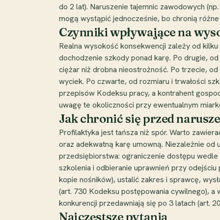
do 2 lat). Naruszenie tajemnic zawodowych (np
mogą wystąpić jednocześnie, bo chronią różne
Czynniki wpływające na wys
Realna wysokość konsekwencji zależy od kilku
dochodzenie szkody ponad karę. Po drugie, od c
ciężar niż drobna nieostrożność. Po trzecie, 
wyciek. Po czwarte, od rozmiaru i trwałości sz
przepisów Kodeksu pracy, a kontrahent gospod
uwagę te okoliczności przy ewentualnym miarko
Jak chronić się przed narusze
Profilaktyka jest tańsza niż spór. Warto zawier
oraz adekwatną karę umowną. Niezależnie od um
przedsiębiorstwa: ograniczenie dostępu wedle
szkolenia i odbieranie uprawnień przy odejściu
kopie nośników), ustalić zakres i sprawcę, wy
(art. 730 Kodeksu postępowania cywilnego), a 
konkurencji przedawniają się po 3 latach (art. 2
Najczęstsze pytania