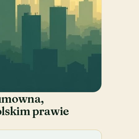
a umowna,
olskim prawie