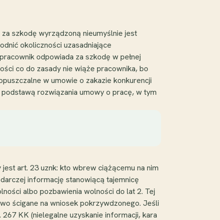
a za szkodę wyrządzoną nieumyślnie jest
dnić okoliczności uzasadniające
y pracownik odpowiada za szkodę w pełnej
ności co do zasady nie wiąże pracownika, bo
opuszczalne w umowie o zakazie konkurencji
ywa podstawą rozwiązania umowy o pracę, w tym
jest art. 23 uznk: kto wbrew ciążącemu na nim
odarczej informację stanowiącą tajemnicę
ności albo pozbawienia wolności do lat 2. Tej
pstwo ścigane na wniosek pokrzywdzonego. Jeśli
267 KK (nielegalne uzyskanie informacji, kara