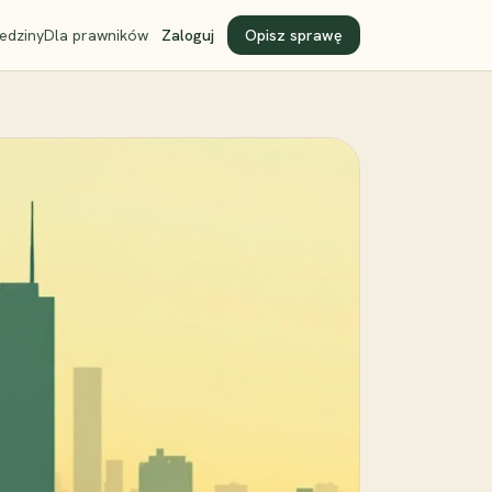
edziny
Dla prawników
Zaloguj
Opisz sprawę