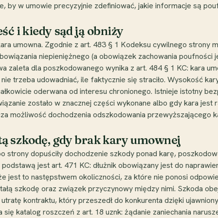
e, by w umowie precyzyjnie zdefiniować, jakie informacje są pou
ć i kiedy sąd ją obniży
ara umowna. Zgodnie z art. 483 § 1 Kodeksu cywilnego strony m
obowiązania niepieniężnego (a obowiązek zachowania poufności j
wa zaleta dla poszkodowanego wynika z art. 484 § 1 KC: kara u
nie trzeba udowadniać, ile faktycznie się straciło. Wysokość kar
łkowicie oderwana od interesu chronionego. Istnieje istotny bez
iązanie zostało w znacznej części wykonane albo gdy kara jest 
za możliwość dochodzenia odszkodowania przewyższającego kar
ą szkodę, gdy brak kary umownej
lbo strony dopuściły dochodzenie szkody ponad karę, poszkod
podstawą jest art. 471 KC: dłużnik obowiązany jest do naprawien
e jest to następstwem okoliczności, za które nie ponosi odpowie
tałą szkodę oraz związek przyczynowy między nimi. Szkoda obejm
ad utratę kontraktu, który przeszedł do konkurenta dzięki ujawni
się katalog roszczeń z art. 18 uznk: żądanie zaniechania narusze