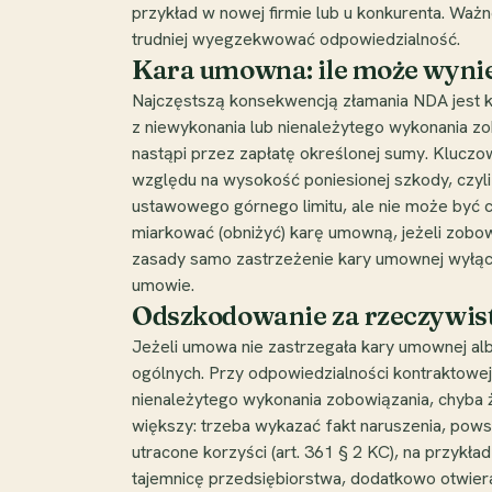
przykład w nowej firmie lub u konkurenta. Ważn
trudniej wyegzekwować odpowiedzialność.
Kara umowna: ile może wynieś
Najczęstszą konsekwencją złamania NDA jest k
z niewykonania lub nienależytego wykonania z
nastąpi przez zapłatę określonej sumy. Kluczo
względu na wysokość poniesionej szkody, czyli 
ustawowego górnego limitu, ale nie może być ca
miarkować (obniżyć) karę umowną, jeżeli zobow
zasady samo zastrzeżenie kary umownej wyłąc
umowie.
Odszkodowanie za rzeczywist
Jeżeli umowa nie zastrzegała kary umownej a
ogólnych. Przy odpowiedzialności kontraktowej 
nienależytego wykonania zobowiązania, chyba ż
większy: trzeba wykazać fakt naruszenia, pows
utracone korzyści (art. 361 § 2 KC), na przykł
tajemnicę przedsiębiorstwa, dodatkowo otwiera 