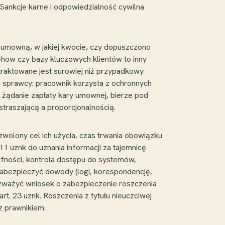
Sankcje karne i odpowiedzialność cywilna
 umowną, w jakiej kwocie, czy dopuszczono
w-how czy bazy kluczowych klientów to inny
traktowane jest surowiej niż przypadkowy
su sprawcy: pracownik korzysta z ochronnych
 żądanie zapłaty kary umownej, bierze pod
traszającą a proporcjonalnością.
ozwolony cel ich użycia, czas trwania obowiązku
1 uznk do uznania informacji za tajemnicę
fności, kontrola dostępu do systemów,
 zabezpieczyć dowody (logi, korespondencję,
rozważyć wniosek o zabezpieczenie roszczenia
t. 23 uznk. Roszczenia z tytułu nieuczciwej
 z prawnikiem.