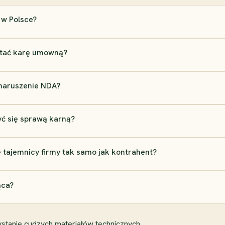
 w Polsce?
stać karę umowną?
naruszenie NDA?
ć się sprawą karną?
 tajemnicy firmy tak samo jak kontrahent?
ąca?
stanie cudzych materiałów technicznych