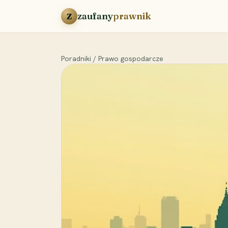
Przejdź do treści
zaufany
prawnik
Z
Poradniki
/
Prawo gospodarcze