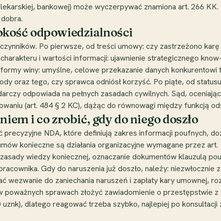
. lekarskiej, bankowej) może wyczerpywać znamiona art. 266 KK. 
 dobra.
okość odpowiedzialności
 czynników. Po pierwsze, od treści umowy: czy zastrzeżono karę
harakteru i wartości informacji: ujawnienie strategicznego kno
od formy winy: umyślne, celowe przekazanie danych konkurentowi 
kody oraz tego, czy sprawca odniósł korzyść. Po piąte, od statu
arczy odpowiada na pełnych zasadach cywilnych. Sąd, oceniając
waniu (art. 484 § 2 KC), dążąc do równowagi między funkcją ods
niem i co zrobić, gdy do niego doszło
ać precyzyjne NDA, które definiują zakres informacji poufnych, d
ów konieczne są działania organizacyjne wymagane przez art. 1
 zasady wiedzy koniecznej, oznaczanie dokumentów klauzulą pou
 pracownika. Gdy do naruszenia już doszło, należy: niezwłocznie
słać wezwanie do zaniechania naruszeń i zapłaty kary umownej, 
w poważnych sprawach złożyć zawiadomienie o przestępstwie z ar
0 uznk), dlatego reagować trzeba szybko, najlepiej po konsultacji