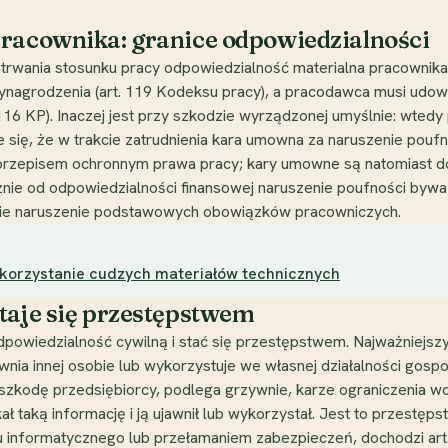
pracownika: granice odpowiedzialności
e trwania stosunku pracy odpowiedzialność materialna pracownik
nagrodzenia (art. 119 Kodeksu pracy), a pracodawca musi udowo
16 KP). Inaczej jest przy szkodzie wyrządzonej umyślnie: wted
e się, że w trakcie zatrudnienia kara umowna za naruszenie pouf
 przepisem ochronnym prawa pracy; kary umowne są natomiast d
zależnie od odpowiedzialności finansowej naruszenie poufności b
iężkie naruszenie podstawowych obowiązków pracowniczych.
ykorzystanie cudzych materiałów technicznych
taje się przestępstwem
wiedzialność cywilną i stać się przestępstwem. Najważniejszy 
nia innej osobie lub wykorzystuje we własnej działalności gosp
szkodę przedsiębiorcy, podlega grzywnie, karze ograniczenia wol
ł taką informację i ją ujawnił lub wykorzystał. Jest to przestę
 informatycznego lub przełamaniem zabezpieczeń, dochodzi art. 