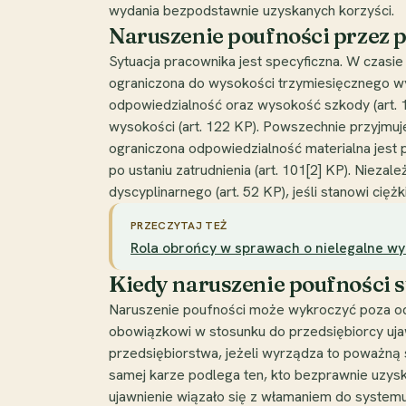
wydania bezpodstawnie uzyskanych korzyści.
Naruszenie poufności przez 
Sytuacja pracownika jest specyficzna. W czasi
ograniczona do wysokości trzymiesięcznego wy
odpowiedzialność oraz wysokość szkody (art. 1
wysokości (art. 122 KP). Powszechnie przyjmuj
ograniczona odpowiedzialność materialna jest
po ustaniu zatrudnienia (art. 101[2] KP). Nie
dyscyplinarnego (art. 52 KP), jeśli stanowi c
PRZECZYTAJ TEŻ
Rola obrońcy w sprawach o nielegalne w
Kiedy naruszenie poufności s
Naruszenie poufności może wykroczyć poza odpo
obowiązkowi w stosunku do przedsiębiorcy ujaw
przedsiębiorstwa, jeżeli wyrządza to poważną 
samej karze podlega ten, kto bezprawnie uzyska
ujawnienie wiązało się z włamaniem do systemu