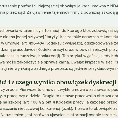
aruszenie poufności. Najczęściej obowiązuje kara umowna z NDA 
ia przez sąd. Za ujawnienie tajemnicy firmy z poważną szkodą gr
chowania w tajemnicy informacji, do którego ktoś zobowiązał si
e nie ma jednej sztywnej "taryfy" kar za takie naruszenie: kons
 w umowie (art. 483-484 Kodeksu cywilnego), odszkodowanie za 
dzoną pracodawcy (Kodeks pracy) oraz, w poważniejszych przyp
alczaniu nieuczciwej konkurencji). Ten artykuł wyjaśnia, kiedy kt
awa może zakończyć się sprawą karną. Uwaga: krążące w sieci "st
racji nie wynikają z żadnego przepisu, są jedynie przykładowymi 
ci i z czego wynika obowiązek dyskrecji
zy źródła. Pierwsze to umowa, zwykle umowa o zachowaniu pouf
, o pracę czy o dzieło. Drugie to ustawa: pracownika obciąża ob
 na szkodę (art. 100 § 2 pkt 4 Kodeksu pracy), a każdego przeds
walczaniu nieuczciwej konkurencji (uznk). Trzecie to obowiązki 
aruszeniem jest zarówno ujawnienie informacji osobie trzeciej, j