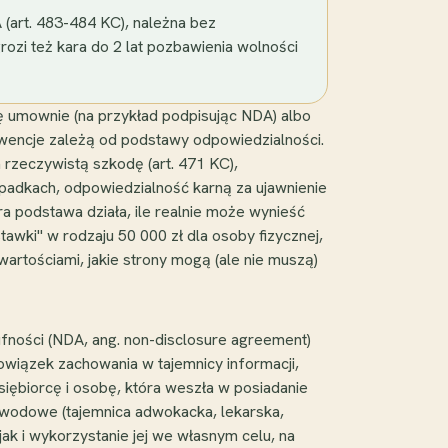
(art. 483-484 KC), należna bez
ozi też kara do 2 lat pozbawienia wolności
ę umownie (na przykład podpisując NDA) albo
ekwencje zależą od podstawy odpowiedzialności.
rzeczywistą szkodę (art. 471 KC),
adkach, odpowiedzialność karną za ujawnienie
óra podstawa działa, ile realnie może wynieść
awki" w rodzaju 50 000 zł dla osoby fizycznej,
wartościami, jakie strony mogą (ale nie muszą)
ności (NDA, ang. non-disclosure agreement)
owiązek zachowania w tajemnicy informacji,
iębiorcę i osobę, która weszła w posiadanie
zawodowe (tajemnica adwokacka, lekarska,
ak i wykorzystanie jej we własnym celu, na