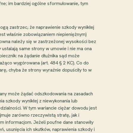
fne; im bardziej ogólne sformułowanie, tym
ogą zastrzec, że naprawienie szkody wynikłej
est właśnie zobowiązaniem niepieniężnym)
mowna należy się w zastrzeżonej wysokości bez
y ustalają same strony w umowie i nie ma ona
piecznik: na żądanie dłużnika sąd może
rażąco wygórowana (art. 484 § 2 KC). Co do
ę, chyba że strony wyraźnie dopuściły to w
owany może żądać odszkodowania na zasadach
ia szkody wynikłej z niewykonania lub
dzialności. W tym wariancie ciężar dowodu jest
uje zarówno rzeczywistą stratę, jak i
onym informacjom. Jeżeli poufne dane stanowiły
ń, usunięcia ich skutków, naprawienia szkody i