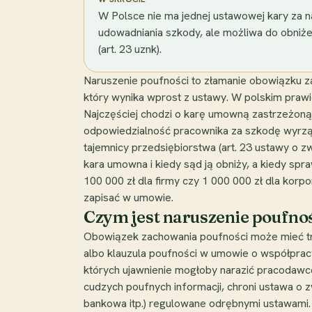
W Polsce nie ma jednej ustawowej kary za n
udowadniania szkody, ale możliwa do obniżen
(art. 23 uznk).
Naruszenie poufności to złamanie obowiązku za
który wynika wprost z ustawy. W polskim prawi
Najczęściej chodzi o karę umowną zastrzeżoną
odpowiedzialność pracownika za szkodę wyrzą
tajemnicy przedsiębiorstwa (art. 23 ustawy o zw
kara umowna i kiedy sąd ją obniży, a kiedy spr
100 000 zł dla firmy czy 1 000 000 zł dla korpo
zapisać w umowie.
Czym jest naruszenie poufnoś
Obowiązek zachowania poufności może mieć tr
albo klauzula poufności w umowie o współpracy
których ujawnienie mogłoby narazić pracodawcę
cudzych poufnych informacji, chroni ustawa o z
bankowa itp.) regulowane odrębnymi ustawami. N