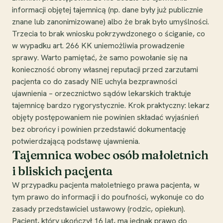
informacji objętej tajemnicą (np. dane były już publicznie
znane lub zanonimizowane) albo że brak było umyślności.
Trzecia to brak wniosku pokrzywdzonego o ściganie, co
w wypadku art. 266 KK uniemożliwia prowadzenie
sprawy. Warto pamiętać, że samo powołanie się na
konieczność obrony własnej reputacji przed zarzutami
pacjenta co do zasady NIE uchyla bezprawności
ujawnienia – orzecznictwo sądów lekarskich traktuje
tajemnicę bardzo rygorystycznie. Krok praktyczny: lekarz
objęty postępowaniem nie powinien składać wyjaśnień
bez obrońcy i powinien przedstawić dokumentację
potwierdzającą podstawę ujawnienia.
Tajemnica wobec osób małoletnich
i bliskich pacjenta
W przypadku pacjenta małoletniego prawa pacjenta, w
tym prawo do informacji i do poufności, wykonuje co do
zasady przedstawiciel ustawowy (rodzic, opiekun).
Pacjent, który ukończył 16 lat, ma jednak prawo do