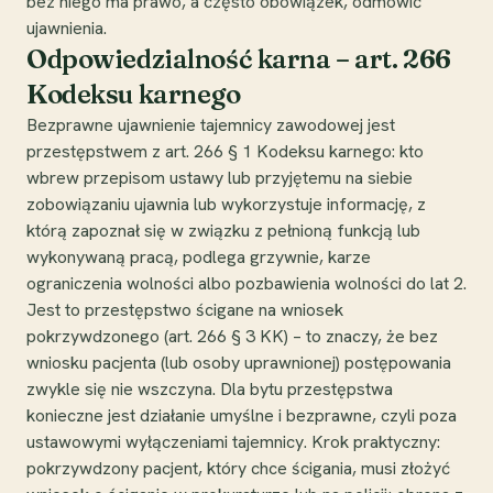
bez niego ma prawo, a często obowiązek, odmówić
ujawnienia.
Odpowiedzialność karna – art. 266
Kodeksu karnego
Bezprawne ujawnienie tajemnicy zawodowej jest
przestępstwem z art. 266 § 1 Kodeksu karnego: kto
wbrew przepisom ustawy lub przyjętemu na siebie
zobowiązaniu ujawnia lub wykorzystuje informację, z
którą zapoznał się w związku z pełnioną funkcją lub
wykonywaną pracą, podlega grzywnie, karze
ograniczenia wolności albo pozbawienia wolności do lat 2.
Jest to przestępstwo ścigane na wniosek
pokrzywdzonego (art. 266 § 3 KK) – to znaczy, że bez
wniosku pacjenta (lub osoby uprawnionej) postępowania
zwykle się nie wszczyna. Dla bytu przestępstwa
konieczne jest działanie umyślne i bezprawne, czyli poza
ustawowymi wyłączeniami tajemnicy. Krok praktyczny:
pokrzywdzony pacjent, który chce ścigania, musi złożyć