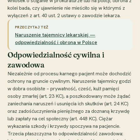
wniosek o ściganie w prokuraturze lub na policji; obrona z
kolei bada, czy ujawnienie nie mieściło się w którymś z
wyłączeń z art. 40 ust. 2 ustawy o zawodzie lekarza.
PRZECZYTAJ TEŻ
Naruszenie tajemnicy lekarskiej —
odpowiedzialność i obrona w Polsce
Odpowiedzialność cywilna i
zawodowa
Niezależnie od procesu karnego pacjent może dochodzić
ochrony na gruncie cywilnym. Naruszenie tajemnicy godzi
w dobra osobiste – prywatność, cześć, kult pamięci
osoby zmarłej (art. 23 KC), a poszkodowany może żądać
zaniechania naruszeń i usunięcia ich skutków (art. 24 KC)
oraz zadośćuczynienia pieniężnego za doznaną krzywdę
lub zapłaty na cel społeczny (art. 448 KC). Ciężar
wykazania szkody i krzywdy spoczywa na pacjencie.
Trzecia płaszczyzna to odpowiedzialność zawodowa: