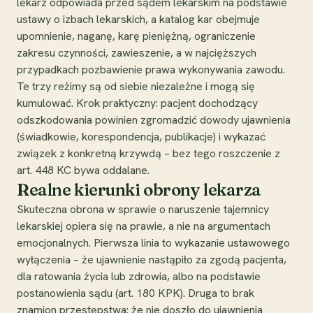
lekarz odpowiada przed sądem lekarskim na podstawie
ustawy o izbach lekarskich, a katalog kar obejmuje
upomnienie, naganę, karę pieniężną, ograniczenie
zakresu czynności, zawieszenie, a w najcięższych
przypadkach pozbawienie prawa wykonywania zawodu.
Te trzy reżimy są od siebie niezależne i mogą się
kumulować. Krok praktyczny: pacjent dochodzący
odszkodowania powinien zgromadzić dowody ujawnienia
(świadkowie, korespondencja, publikacje) i wykazać
związek z konkretną krzywdą – bez tego roszczenie z
art. 448 KC bywa oddalane.
Realne kierunki obrony lekarza
Skuteczna obrona w sprawie o naruszenie tajemnicy
lekarskiej opiera się na prawie, a nie na argumentach
emocjonalnych. Pierwsza linia to wykazanie ustawowego
wyłączenia – że ujawnienie nastąpiło za zgodą pacjenta,
dla ratowania życia lub zdrowia, albo na podstawie
postanowienia sądu (art. 180 KPK). Druga to brak
znamion przestępstwa: że nie doszło do ujawnienia