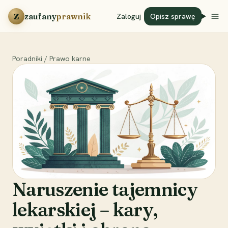
Przejdź do treści
Z
zaufany
prawnik
Zaloguj
Opisz sprawę
Poradniki
/
Prawo karne
Naruszenie tajemnicy
lekarskiej – kary,