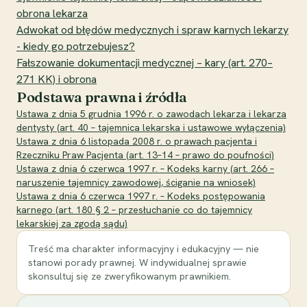
obrona lekarza
Adwokat od błędów medycznych i spraw karnych lekarzy
- kiedy go potrzebujesz?
Fałszowanie dokumentacji medycznej – kary (art. 270–
271 KK) i obrona
Podstawa prawna i źródła
Ustawa z dnia 5 grudnia 1996 r. o zawodach lekarza i lekarza
dentysty (art. 40 – tajemnica lekarska i ustawowe wyłączenia)
Ustawa z dnia 6 listopada 2008 r. o prawach pacjenta i
Rzeczniku Praw Pacjenta (art. 13–14 – prawo do poufności)
Ustawa z dnia 6 czerwca 1997 r. – Kodeks karny (art. 266 –
naruszenie tajemnicy zawodowej, ściganie na wniosek)
Ustawa z dnia 6 czerwca 1997 r. – Kodeks postępowania
karnego (art. 180 § 2 – przesłuchanie co do tajemnicy
lekarskiej za zgodą sądu)
Treść ma charakter informacyjny i edukacyjny — nie
stanowi porady prawnej. W indywidualnej sprawie
skonsultuj się ze zweryfikowanym prawnikiem.