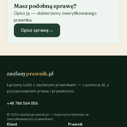
Masz podobną sprawę?
Opisz ją — dobierzemy zweryfikowanego
prawnika.
Opisz sprawę
→
zaufany
prawnik
.pl
Łączymy ludzi z zaufanymi prawnikami — z pomocą AI, z
poszanowaniem prawa i prywatności.
+48 786 564 056
©
2026
zaufanyprawnik.pl — kojarzymy klientów ze
zweryfikowanymi prawnikami.
Klient
Prawnik