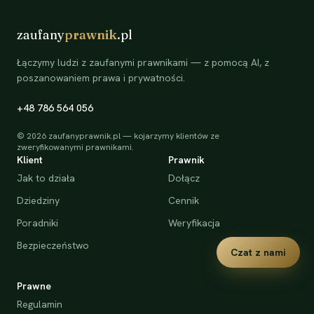
zaufany
prawnik
.pl
Łączymy ludzi z zaufanymi prawnikami — z pomocą AI, z
poszanowaniem prawa i prywatności.
+48 786 564 056
©
2026
zaufanyprawnik.pl — kojarzymy klientów ze
zweryfikowanymi prawnikami.
Klient
Prawnik
Jak to działa
Dołącz
Dziedziny
Cennik
Poradniki
Weryfikacja
Bezpieczeństwo
Czat z nami
Prawne
Regulamin