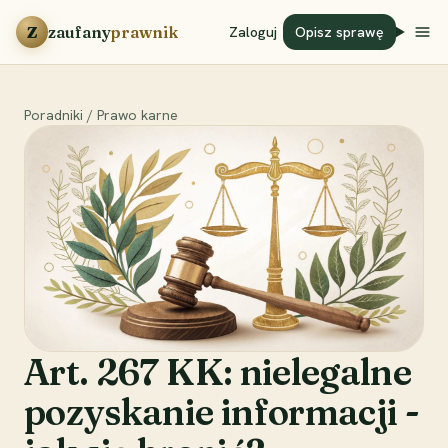
Przejdź do treści
Z
zaufany
prawnik
Zaloguj
Opisz sprawę
Poradniki
/
Prawo karne
Art. 267 KK: nielegalne
pozyskanie informacji -