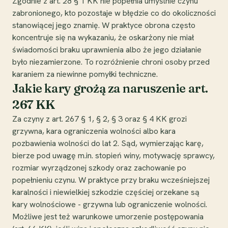
Zgodnie z art. 28 § 1 KK nie popełnia umyślnie czynu
zabronionego, kto pozostaje w błędzie co do okoliczności
stanowiącej jego znamię. W praktyce obrona często
koncentruje się na wykazaniu, że oskarżony nie miał
świadomości braku uprawnienia albo że jego działanie
było niezamierzone. To rozróżnienie chroni osoby przed
karaniem za niewinne pomyłki techniczne.
Jakie kary grożą za naruszenie art.
267 KK
Za czyny z art. 267 § 1, § 2, § 3 oraz § 4 KK grozi
grzywna, kara ograniczenia wolności albo kara
pozbawienia wolności do lat 2. Sąd, wymierzając karę,
bierze pod uwagę m.in. stopień winy, motywację sprawcy,
rozmiar wyrządzonej szkody oraz zachowanie po
popełnieniu czynu. W praktyce przy braku wcześniejszej
karalności i niewielkiej szkodzie częściej orzekane są
kary wolnościowe - grzywna lub ograniczenie wolności.
Możliwe jest też warunkowe umorzenie postępowania