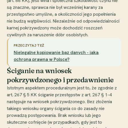
(art. 66 KK), jeśli wina i społeczna szkodliwość czynu nie
są znaczne, sprawca nie był wcześniej karany za
przestępstwo umyślne, a okoliczności jego popełnienia
nie budzą wątpliwości. Niezależnie od odpowiedzialności
karnej pokrzywdzony może dochodzić roszczeń
cywilnych za naruszenie dóbr osobistych.
PRZECZYTAJ TEŻ
Nielegalne kopiowanie baz danych - jaka
ochrona prawna w Polsce?
Ściganie na wniosek
pokrzywdzonego i przedawnienie
Istotnym aspektem proceduralnym jest to, że zgodnie z
art. 267 § 5 KK ściganie przestępstw z art. 267 § 1-4
następuje na wniosek pokrzywdzonego. Bez złożenia
takiego wniosku organy ścigania co do zasady nie
prowadzą postępowania. Brak wniosku lub jego
skuteczne cofnięcie (w przypadkach, gdy jest to