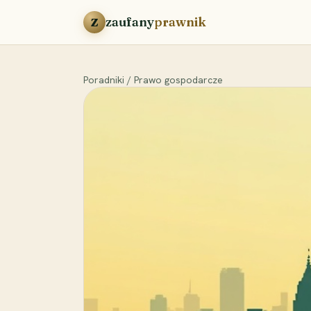
Przejdź do treści
zaufany
prawnik
Z
Poradniki
/
Prawo gospodarcze