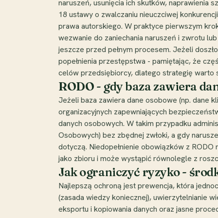
naruszeń, usunięcia ich skutków, naprawienia s
18 ustawy o zwalczaniu nieuczciwej konkurencj
prawa autorskiego. W praktyce pierwszym krok
wezwanie do zaniechania naruszeń i zwrotu lu
jeszcze przed pełnym procesem. Jeżeli doszło
popełnienia przestępstwa - pamiętając, że czę
celów przedsiębiorcy, dlatego strategię warto
RODO - gdy baza zawiera da
Jeżeli baza zawiera dane osobowe (np. dane k
organizacyjnych zapewniających bezpieczeństw
danych osobowych. W takim przypadku adminis
Osobowych) bez zbędnej zwłoki, a gdy narusze
dotyczą. Niedopełnienie obowiązków z RODO m
jako zbioru i może wystąpić równolegle z roszc
Jak ograniczyć ryzyko - środk
Najlepszą ochroną jest prewencja, która jedn
(zasada wiedzy koniecznej), uwierzytelnianie w
eksportu i kopiowania danych oraz jasne proce