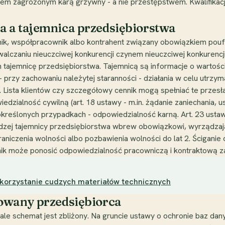
iem zagrożonym karą grzywny - a nie przestępstwem. Kwalifikacj
 a tajemnica przedsiębiorstwa
nik, współpracownik albo kontrahent związany obowiązkiem pouf
walczaniu nieuczciwej konkurencji czynem nieuczciwej konkurencj
 tajemnicę przedsiębiorstwa. Tajemnicą są informacje o wartośc
 przy zachowaniu należytej staranności - działania w celu utrzyma
 Lista klientów czy szczegółowy cennik mogą spełniać te przesłanki
dzialność cywilną (art. 18 ustawy - m.in. żądanie zaniechania, 
kreślonych przypadkach - odpowiedzialność karną. Art. 23 ustaw
cudzej tajemnicy przedsiębiorstwa wbrew obowiązkowi, wyrządza
czenia wolności albo pozbawienia wolności do lat 2. Ściganie 
ik może ponosić odpowiedzialność pracowniczą i kontraktową z
ykorzystanie cudzych materiałów technicznych
owany przedsiębiorca
le schemat jest zbliżony. Na gruncie ustawy o ochronie baz dan