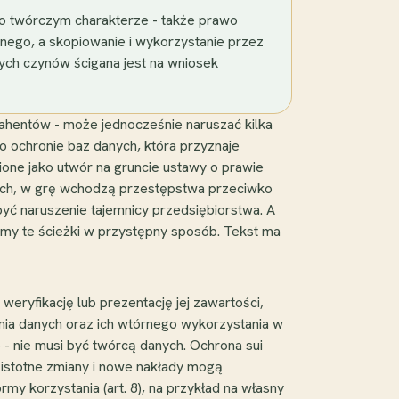
y o twórczym charakterze - także prawo
nego, a skopiowanie i wykorzystanie przez
tych czynów ścigana jest na wniosek
rahentów - może jednocześnie naruszać kilka
o ochronie baz danych, która przyznaje
one jako utwór na gruncie ustawy o prawie
ych, w grę wchodzą przestępstwa przeciwko
być naruszenie tajemnicy przedsiębiorstwa. A
amy te ścieżki w przystępny sposób. Tekst ma
 weryfikację lub prezentację jej zawartości,
ania danych oraz ich wtórnego wykorzystania w
o - nie musi być twórcą danych. Ochrona sui
a istotne zmiany i nowe nakłady mogą
y korzystania (art. 8), na przykład na własny