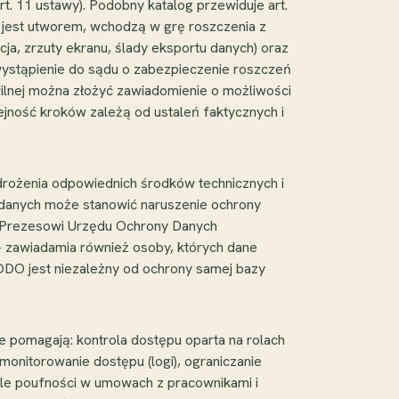
t. 11 ustawy). Podobny katalog przewiduje art.
a jest utworem, wchodzą w grę roszczenia z
, zrzuty ekranu, ślady eksportu danych) oraz
wystąpienie do sądu o zabezpieczenie roszczeń
lnej można złożyć zawiadomienie o możliwości
jność kroków zależą od ustaleń faktycznych i
drożenia odpowiednich środków technicznych i
 danych może stanowić naruszenie ochrony
 (Prezesowi Urzędu Ochrony Danych
 zawiadamia również osoby, których dane
DO jest niezależny od ochrony samej bazy
 pomagają: kontrola dostępu oparta na rolach
monitorowanie dostępu (logi), ograniczanie
zule poufności w umowach z pracownikami i