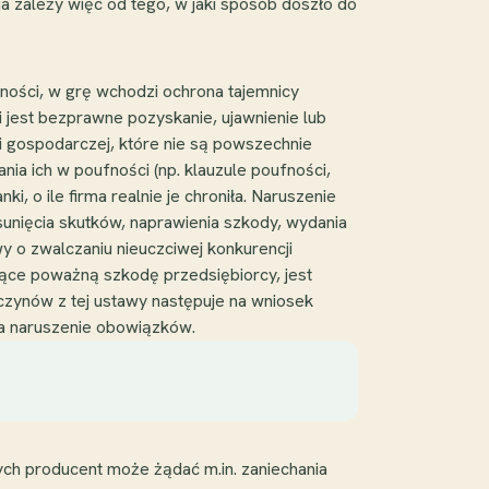
a zależy więc od tego, w jaki sposób doszło do
ności, w grę wchodzi ochrona tajemnicy
i jest bezprawne pozyskanie, ujawnienie lub
i gospodarczej, które nie są powszechnie
nia ich w poufności (np. klauzule poufności,
, o ile firma realnie je chroniła. Naruszenie
usunięcia skutków, naprawienia szkody, wydania
y o zwalczaniu nieuczciwej konkurencji
jące poważną szkodę przedsiębiorcy, jest
czynów z tej ustawy następuje na wniosek
a naruszenie obowiązków.
ych producent może żądać m.in. zaniechania