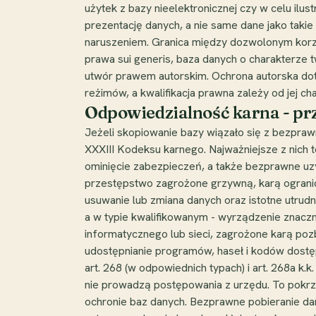
użytek z bazy nieelektronicznej czy w celu ilus
prezentację danych, a nie same dane jako takie
naruszeniem. Granica między dozwolonym korzy
prawa sui generis, baza danych o charakterze 
utwór prawem autorskim. Ochrona autorska doty
reżimów, a kwalifikacja prawna zależy od jej ch
Odpowiedzialność karna - pr
Jeżeli skopiowanie bazy wiązało się z bezpr
XXXIII Kodeksu karnego. Najważniejsze z nich t
ominięcie zabezpieczeń, a także bezprawne uzy
przestępstwo zagrożone grzywną, karą ogranicze
usuwanie lub zmiana danych oraz istotne utrudn
a w typie kwalifikowanym - wyrządzenie znacznej
informatycznego lub sieci, zagrożone karą pozb
udostępnianie programów, haseł i kodów dostęp
art. 268 (w odpowiednich typach) i art. 268a k
nie prowadzą postępowania z urzędu. To pokrzy
ochronie baz danych. Bezprawne pobieranie dany