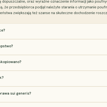
są dopuszczalne, oraz wyraźne oznaczenie informacji jako poufny
ją, że przedsiębiorca podjął należyte starania o utrzymanie poufn
eczeństwa zwiększają też szanse na skuteczne dochodzenie roszc
ce?
ępstwo?
 skopiowano?
k?
rawa sui generis?