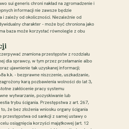
rawo sui generis chroni nakład na zgromadzenie i
tępnych informacji nie zawsze będzie
 zależy od okoliczności. Niezależnie od
dywidualny charakter - może być chroniona jako
sama baza może korzystać równolegle z obu
ji
czerpywać znamiona przestępstw z rozdziału
onej dla sprawcy, w tym przez przełamanie albo
az ujawnienie tak uzyskanej informacji;
68a k.k. - bezprawne niszczenie, uszkadzanie,
 zagrożony karą pozbawienia wolności do lat 3,
 istotne zakłócenie pracy systemu
rawne wytwarzanie, pozyskiwanie lub
tia trybu ścigania. Przestępstwa z art. 267,
 to, że bez złożenia wniosku organy ścigania
e przestępstwa od sankcji z samej ustawy o
elu osiągnięcia korzyści majątkowej (art. 12