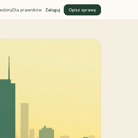
edziny
Dla prawników
Zaloguj
Opisz sprawę