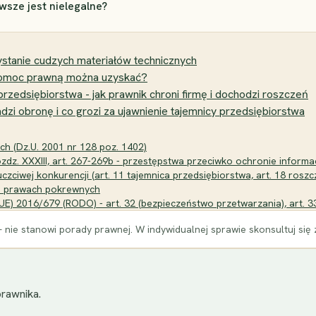
wsze jest nielegalne?
stanie cudzych materiałów technicznych
 pomoc prawną można uzyskać?
przedsiębiorstwa - jak prawnik chroni firmę i dochodzi roszczeń
i obronę i co grozi za ujawnienie tajemnicy przedsiębiorstwa
ch (Dz.U. 2001 nr 128 poz. 1402)
zdz. XXXIII, art. 267-269b - przestępstwa przeciwko ochronie informac
czciwej konkurencji (art. 11 tajemnica przedsiębiorstwa, art. 18 roszcz
m i prawach pokrewnych
E) 2016/679 (RODO) - art. 32 (bezpieczeństwo przetwarzania), art. 3
 nie stanowi porady prawnej. W indywidualnej sprawie skonsultuj się
rawnika.