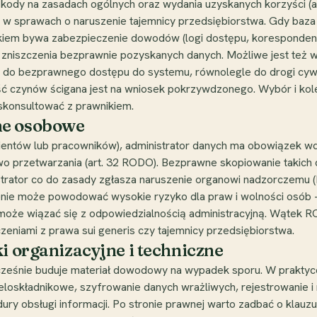
zkody na zasadach ogólnych oraz wydania uzyskanych korzyści (ar
i w sprawach o naruszenie tajemnicy przedsiębiorstwa. Gdy baz
iem bywa zabezpieczenie dowodów (logi dostępu, korespondencja
b zniszczenia bezprawnie pozyskanych danych. Możliwe jest też 
 do bezprawnego dostępu do systemu, równolegle do drogi cywi
ść czynów ścigana jest na wniosek pokrzywdzonego. Wybór i kole
 skonsultować z prawnikiem.
ne osobowe
lientów lub pracowników), administrator danych ma obowiązek w
o przetwarzania (art. 32 RODO). Bezprawne skopiowanie takich
trator co do zasady zgłasza naruszenie organowi nadzorczemu
nie może powodować wysokie ryzyko dla praw i wolności osób -
oże wiązać się z odpowiedzialnością administracyjną. Wątek RO
zeniami z prawa sui generis czy tajemnicy przedsiębiorstwa.
i organizacyjne i techniczne
ocześnie buduje materiał dowodowy na wypadek sporu. W praktyce
ieloskładnikowe, szyfrowanie danych wrażliwych, rejestrowanie i 
dury obsługi informacji. Po stronie prawnej warto zadbać o klau