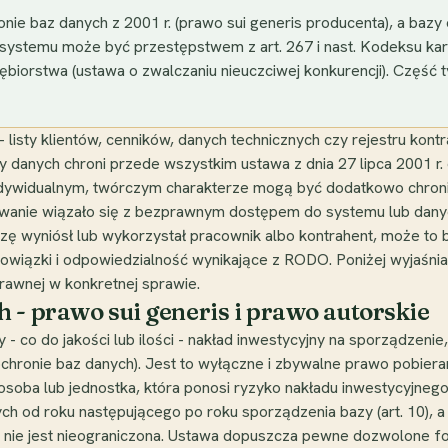
nie baz danych z 2001 r. (prawo sui generis producenta), a baz
systemu może być przestępstwem z art. 267 i nast. Kodeksu kar
ębiorstwa (ustawa o zwalczaniu nieuczciwej konkurencji). Część 
listy klientów, cenników, danych technicznych czy rejestru kont
danych chroni przede wszystkim ustawa z dnia 27 lipca 2001 r. 
indywidualnym, twórczym charakterze mogą być dodatkowo chroni
iowanie wiązało się z bezprawnym dostępem do systemu lub dan
zę wyniósł lub wykorzystał pracownik albo kontrahent, może to 
owiązki i odpowiedzialność wynikające z RODO. Poniżej wyjaśni
prawnej w konkretnej sprawie.
 - prawo sui generis i prawo autorskie
- co do jakości lub ilości - nakład inwestycyjny na sporządzenie,
 ochronie baz danych). Jest to wyłączne i zbywalne prawo pobier
t osoba lub jednostka, która ponosi ryzyko nakładu inwestycyjneg
nych od roku następującego po roku sporządzenia bazy (art. 10), 
nie jest nieograniczona. Ustawa dopuszcza pewne dozwolone form