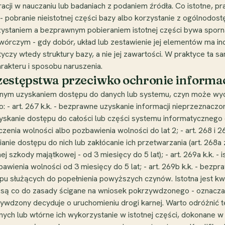
tracji w nauczaniu lub badaniach z podaniem źródła. Co istotne, p
 - pobranie nieistotnej części bazy albo korzystanie z ogólnodos
staniem a bezprawnym pobieraniem istotnej części bywa sporna i
twórczym - gdy dobór, układ lub zestawienie jej elementów ma in
czy wtedy struktury bazy, a nie jej zawartości. W praktyce ta 
arakteru i sposobu naruszenia.
zestępstwa przeciwko ochronie informac
awnym uzyskaniem dostępu do danych lub systemu, czyn może wy
o: - art. 267 k.k. - bezprawne uzyskanie informacji nieprzeznacz
skanie dostępu do całości lub części systemu informatycznego or
nia wolności albo pozbawienia wolności do lat 2; - art. 268 i 2
ianie dostępu do nich lub zakłócanie ich przetwarzania (art. 268a
 szkody majątkowej - od 3 miesięcy do 5 lat); - art. 269a k.k. -
awienia wolności od 3 miesięcy do 5 lat; - art. 269b k.k. - bezp
u służących do popełnienia powyższych czynów. Istotna jest kwes
.k. są co do zasady ścigane na wniosek pokrzywdzonego - oznacza
wdzony decyduje o uruchomieniu drogi karnej. Warto odróżnić t
ch lub wtórne ich wykorzystanie w istotnej części, dokonane w c