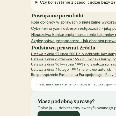
Czy korzystanie z części cudzej bazy za
Powiązane poradniki
Rola obrońcy w sprawach o nielegalne wykorzy
Cyberterroryzm i cyberprzestępczość - jaką
Nieuczciwa konkurencja i naruszenie tajemnicy 
Szpiegostwo gospodarcze - jak obrońca prowadz
Podstawa prawna i źródła
Ustawa z dnia 27 lipca 2001 r. o ochronie baz dany
Ustawa z dnia 6 czerwca 1997 r. - Kodeks karny (ro
Ustawa z dnia 16 kwietnia 1993 r. o zwalczaniu nieu
Ustawa z dnia 4 lutego 1994 r. o prawie autorski
Rozporządzenie Parlamentu Europejskiego i Rady (U
Treść ma charakter informacyjny i edukacyjny —
Masz podobną sprawę?
Opisz ją — dobierzemy zweryfikowanego p