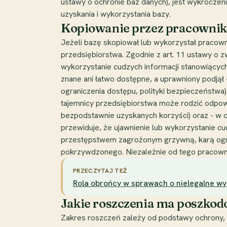
ustawy o ochronie baz danych), jest wykroczen
uzyskania i wykorzystania bazy.
Kopiowanie przez pracownika
Jeżeli bazę skopiował lub wykorzystał pracow
przedsiębiorstwa. Zgodnie z art. 11 ustawy o z
wykorzystanie cudzych informacji stanowiących
znane ani łatwo dostępne, a uprawniony podjął -
ograniczenia dostępu, polityki bezpieczeństwa).
tajemnicy przedsiębiorstwa może rodzić odpowie
bezpodstawnie uzyskanych korzyści) oraz - w o
przewiduje, że ujawnienie lub wykorzystanie 
przestępstwem zagrożonym grzywną, karą ograni
pokrzywdzonego. Niezależnie od tego pracown
PRZECZYTAJ TEŻ
Rola obrońcy w sprawach o nielegalne w
Jakie roszczenia ma poszkod
Zakres roszczeń zależy od podstawy ochrony, a