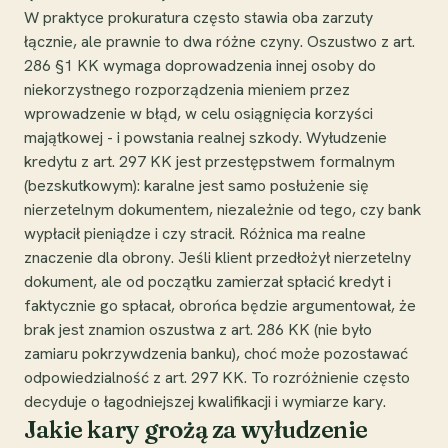
W praktyce prokuratura często stawia oba zarzuty
łącznie, ale prawnie to dwa różne czyny. Oszustwo z art.
286 §1 KK wymaga doprowadzenia innej osoby do
niekorzystnego rozporządzenia mieniem przez
wprowadzenie w błąd, w celu osiągnięcia korzyści
majątkowej - i powstania realnej szkody. Wyłudzenie
kredytu z art. 297 KK jest przestępstwem formalnym
(bezskutkowym): karalne jest samo posłużenie się
nierzetelnym dokumentem, niezależnie od tego, czy bank
wypłacił pieniądze i czy stracił. Różnica ma realne
znaczenie dla obrony. Jeśli klient przedłożył nierzetelny
dokument, ale od początku zamierzał spłacić kredyt i
faktycznie go spłacał, obrońca będzie argumentował, że
brak jest znamion oszustwa z art. 286 KK (nie było
zamiaru pokrzywdzenia banku), choć może pozostawać
odpowiedzialność z art. 297 KK. To rozróżnienie często
decyduje o łagodniejszej kwalifikacji i wymiarze kary.
Jakie kary grożą za wyłudzenie