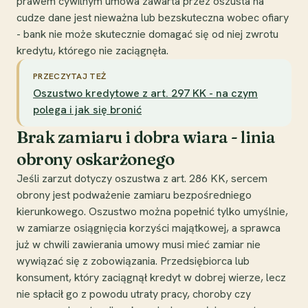
prawem cywilnym umowa zawarta przez oszusta na
cudze dane jest nieważna lub bezskuteczna wobec ofiary
- bank nie może skutecznie domagać się od niej zwrotu
kredytu, którego nie zaciągnęła.
PRZECZYTAJ TEŻ
Oszustwo kredytowe z art. 297 KK - na czym
polega i jak się bronić
Brak zamiaru i dobra wiara - linia
obrony oskarżonego
Jeśli zarzut dotyczy oszustwa z art. 286 KK, sercem
obrony jest podważenie zamiaru bezpośredniego
kierunkowego. Oszustwo można popełnić tylko umyślnie,
w zamiarze osiągnięcia korzyści majątkowej, a sprawca
już w chwili zawierania umowy musi mieć zamiar nie
wywiązać się z zobowiązania. Przedsiębiorca lub
konsument, który zaciągnął kredyt w dobrej wierze, lecz
nie spłacił go z powodu utraty pracy, choroby czy