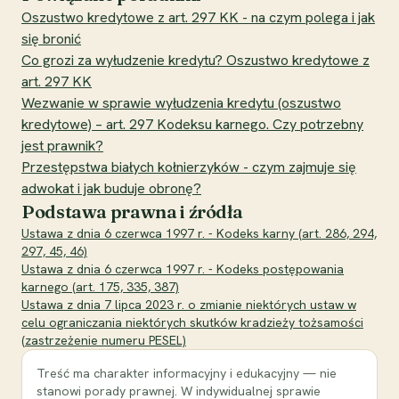
Oszustwo kredytowe z art. 297 KK - na czym polega i jak
się bronić
Co grozi za wyłudzenie kredytu? Oszustwo kredytowe z
art. 297 KK
Wezwanie w sprawie wyłudzenia kredytu (oszustwo
kredytowe) – art. 297 Kodeksu karnego. Czy potrzebny
jest prawnik?
Przestępstwa białych kołnierzyków - czym zajmuje się
adwokat i jak buduje obronę?
Podstawa prawna i źródła
Ustawa z dnia 6 czerwca 1997 r. - Kodeks karny (art. 286, 294,
297, 45, 46)
Ustawa z dnia 6 czerwca 1997 r. - Kodeks postępowania
karnego (art. 175, 335, 387)
Ustawa z dnia 7 lipca 2023 r. o zmianie niektórych ustaw w
celu ograniczania niektórych skutków kradzieży tożsamości
(zastrzeżenie numeru PESEL)
Treść ma charakter informacyjny i edukacyjny — nie
stanowi porady prawnej. W indywidualnej sprawie