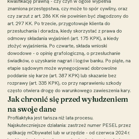
kwalifikację prawną - czy czyn w ogóle wypełnia
znamiona przestępstwa, czy może to spór cywilny, oraz
czy zarzut z art. 286 KK nie powinien być złagodzony do
art. 297 KK. Po trzecie, przygotowuje klienta do
przesłuchania i doradza, kiedy skorzystać z prawa do
odmowy składania wyjaśnień (art. 175 KPK), a kiedy
złożyć wyjaśnienia. Po czwarte, składa wnioski
dowodowe - o opinię grafologiczną, o przesłuchanie
świadków, o uzyskanie nagrań i logów banku. Po piąte, na
etapie sądowym może wynegocjować dobrowolne
poddanie się karze (art. 387 KPK) lub skazanie bez
rozprawy (art. 335 KPK), co przy naprawieniu szkody
często otwiera drogę do warunkowego zawieszenia kary.
Jak chronić się przed wyłudzeniem
na swoje dane
Profilaktyka jest tańsza niż lata procesu.
Najskuteczniejsze działania: zastrzeż numer PESEL przez
aplikację mObywatel lub w urzędzie - od czerwca 2024 r.