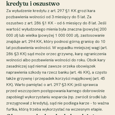
kredytu i oszustwo
Za wyłudzenie kredytu z art. 297 §1 KK grozi kara
pozbawienia wolności od 3 miesięcy do 5 lat. Za
oszustwo z art. 286 §1 KK - od 6 miesięcy do 8 lat. Jeśli
wartość wyłudzonego mienia była znaczna (powyżej 200
000 zł) lub wielka (powyżej 1 000 000 zł), zastosowanie
znajduje art. 294 KK, który podnosi górną granicę do 10
lat pozbawienia wolności. W wypadku mniejszej wagi (art.
286 §3 KK) sąd może orzec grzywnę, karę ograniczenia
wolności albo pozbawienia wolności do roku. Obok kary
zasadniczej sąd niemal zawsze orzeka obowiązek
naprawienia szkody na rzecz banku (art. 46 KK), a często
także grzywnę i przepadek korzyści majątkowej (art. 45
KK). Warto pamiętać o art. 297 §3 KK: jeśli sprawca
przed wszczęciem postępowania karnego dobrowolnie
zapobiegł wykorzystaniu wsparcia (np. zwrócił środki lub
zrezygnował z kredytu), sąd nie podlega karze - to ważna
furtka, którą trzeba wykorzystać na wczesnym etapie.