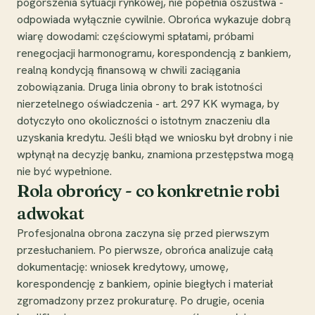
pogorszenia sytuacji rynkowej, nie popełnia oszustwa -
odpowiada wyłącznie cywilnie. Obrońca wykazuje dobrą
wiarę dowodami: częściowymi spłatami, próbami
renegocjacji harmonogramu, korespondencją z bankiem,
realną kondycją finansową w chwili zaciągania
zobowiązania. Druga linia obrony to brak istotności
nierzetelnego oświadczenia - art. 297 KK wymaga, by
dotyczyło ono okoliczności o istotnym znaczeniu dla
uzyskania kredytu. Jeśli błąd we wniosku był drobny i nie
wpłynął na decyzję banku, znamiona przestępstwa mogą
nie być wypełnione.
Rola obrońcy - co konkretnie robi
adwokat
Profesjonalna obrona zaczyna się przed pierwszym
przesłuchaniem. Po pierwsze, obrońca analizuje całą
dokumentację: wniosek kredytowy, umowę,
korespondencję z bankiem, opinie biegłych i materiał
zgromadzony przez prokuraturę. Po drugie, ocenia