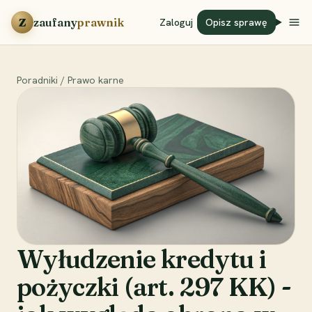
Przejdź do treści
Z
zaufany
prawnik
Zaloguj
Opisz sprawę
Poradniki
/
Prawo karne
Wyłudzenie kredytu i
pożyczki (art. 297 KK) -