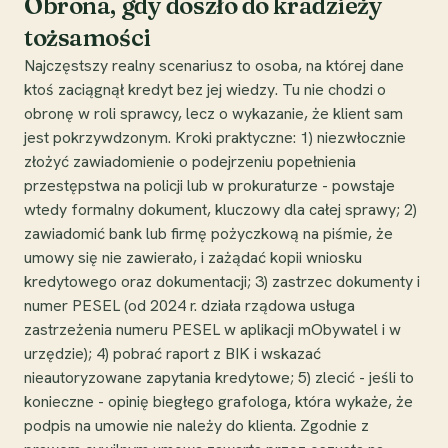
Obrona, gdy doszło do kradzieży
tożsamości
Najczęstszy realny scenariusz to osoba, na której dane
ktoś zaciągnął kredyt bez jej wiedzy. Tu nie chodzi o
obronę w roli sprawcy, lecz o wykazanie, że klient sam
jest pokrzywdzonym. Kroki praktyczne: 1) niezwłocznie
złożyć zawiadomienie o podejrzeniu popełnienia
przestępstwa na policji lub w prokuraturze - powstaje
wtedy formalny dokument, kluczowy dla całej sprawy; 2)
zawiadomić bank lub firmę pożyczkową na piśmie, że
umowy się nie zawierało, i zażądać kopii wniosku
kredytowego oraz dokumentacji; 3) zastrzec dokumenty i
numer PESEL (od 2024 r. działa rządowa usługa
zastrzeżenia numeru PESEL w aplikacji mObywatel i w
urzędzie); 4) pobrać raport z BIK i wskazać
nieautoryzowane zapytania kredytowe; 5) zlecić - jeśli to
konieczne - opinię biegłego grafologa, która wykaże, że
podpis na umowie nie należy do klienta. Zgodnie z