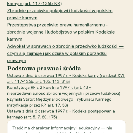
karnym (art. 117-126b KK)
Zbrodnie przeciwko pokojowi i ludzkości w polskim
prawie karnym
Przestępstwa przeciwko prawu humanitarnemu -
zbrodnie wojenne i ludobójstwo w polskim Kodeksie
karnym
Adwokat w sprawach o zbrodnie przeciwko ludzkości —
czym się zajmuje i jak działa w polskim porządku
prawnym
Podstawa prawna i źródła
Ustawa z dnia 6 czerwca 1997 r. – Kodeks karny (rozdział XVI:
art. 117–126b; art. 105, 113, 318)
Konstytucja RP z 2 kwietnia 1997 r. (art. 43 –
nieprzedawnialność zbrodni wojennych i przeciw ludzkości)
Rzymski Statut Międzynarodowego Trybunału Karnego
(ratyfikacja przez RP, art. 17, 33)
Ustawa z dnia 6 czerwca 1997 r. – Kodeks postępowania
karnego (art. 5, 7, 80, 175)
Treść ma charakter informacyjny i edukacyjny — nie