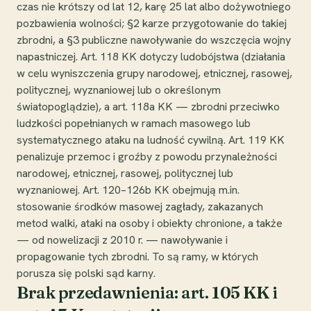
czas nie krótszy od lat 12, karę 25 lat albo dożywotniego
pozbawienia wolności; §2 karze przygotowanie do takiej
zbrodni, a §3 publiczne nawoływanie do wszczęcia wojny
napastniczej. Art. 118 KK dotyczy ludobójstwa (działania
w celu wyniszczenia grupy narodowej, etnicznej, rasowej,
politycznej, wyznaniowej lub o określonym
światopoglądzie), a art. 118a KK — zbrodni przeciwko
ludzkości popełnianych w ramach masowego lub
systematycznego ataku na ludność cywilną. Art. 119 KK
penalizuje przemoc i groźby z powodu przynależności
narodowej, etnicznej, rasowej, politycznej lub
wyznaniowej. Art. 120–126b KK obejmują m.in.
stosowanie środków masowej zagłady, zakazanych
metod walki, ataki na osoby i obiekty chronione, a także
— od nowelizacji z 2010 r. — nawoływanie i
propagowanie tych zbrodni. To są ramy, w których
porusza się polski sąd karny.
Brak przedawnienia: art. 105 KK i