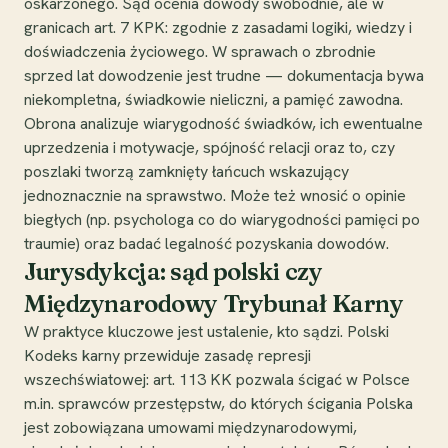
oskarżonego. Sąd ocenia dowody swobodnie, ale w
granicach art. 7 KPK: zgodnie z zasadami logiki, wiedzy i
doświadczenia życiowego. W sprawach o zbrodnie
sprzed lat dowodzenie jest trudne — dokumentacja bywa
niekompletna, świadkowie nieliczni, a pamięć zawodna.
Obrona analizuje wiarygodność świadków, ich ewentualne
uprzedzenia i motywacje, spójność relacji oraz to, czy
poszlaki tworzą zamknięty łańcuch wskazujący
jednoznacznie na sprawstwo. Może też wnosić o opinie
biegłych (np. psychologa co do wiarygodności pamięci po
traumie) oraz badać legalność pozyskania dowodów.
Jurysdykcja: sąd polski czy
Międzynarodowy Trybunał Karny
W praktyce kluczowe jest ustalenie, kto sądzi. Polski
Kodeks karny przewiduje zasadę represji
wszechświatowej: art. 113 KK pozwala ścigać w Polsce
m.in. sprawców przestępstw, do których ścigania Polska
jest zobowiązana umowami międzynarodowymi,