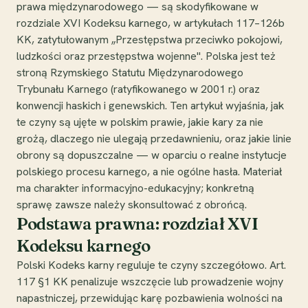
prawa międzynarodowego — są skodyfikowane w
rozdziale XVI Kodeksu karnego, w artykułach 117–126b
KK, zatytułowanym „Przestępstwa przeciwko pokojowi,
ludzkości oraz przestępstwa wojenne". Polska jest też
stroną Rzymskiego Statutu Międzynarodowego
Trybunału Karnego (ratyfikowanego w 2001 r.) oraz
konwencji haskich i genewskich. Ten artykuł wyjaśnia, jak
te czyny są ujęte w polskim prawie, jakie kary za nie
grożą, dlaczego nie ulegają przedawnieniu, oraz jakie linie
obrony są dopuszczalne — w oparciu o realne instytucje
polskiego procesu karnego, a nie ogólne hasła. Materiał
ma charakter informacyjno-edukacyjny; konkretną
sprawę zawsze należy skonsultować z obrońcą.
Podstawa prawna: rozdział XVI
Kodeksu karnego
Polski Kodeks karny reguluje te czyny szczegółowo. Art.
117 §1 KK penalizuje wszczęcie lub prowadzenie wojny
napastniczej, przewidując karę pozbawienia wolności na