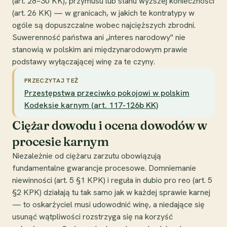
(art. 28–30 KK), przymusu lub stanu wyższej konieczności
(art. 26 KK) — w granicach, w jakich te kontratypy w
ogóle są dopuszczalne wobec najcięższych zbrodni.
Suwerenność państwa ani „interes narodowy" nie
stanowią w polskim ani międzynarodowym prawie
podstawy wyłączającej winę za te czyny.
PRZECZYTAJ TEŻ
Przestępstwa przeciwko pokojowi w polskim
Kodeksie karnym (art. 117-126b KK)
Ciężar dowodu i ocena dowodów w
procesie karnym
Niezależnie od ciężaru zarzutu obowiązują
fundamentalne gwarancje procesowe. Domniemanie
niewinności (art. 5 §1 KPK) i reguła in dubio pro reo (art. 5
§2 KPK) działają tu tak samo jak w każdej sprawie karnej
— to oskarżyciel musi udowodnić winę, a niedające się
usunąć wątpliwości rozstrzyga się na korzyść