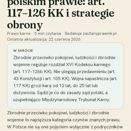
polskim prawie: art.
117–126 KK i strategie
obrony
Prawo karne
·
5
min czytania
·
Redakcja zaufanyprawnik.pl
Ostatnia aktualizacja:
22 czerwca 2026
W SKRÓCIE
Zbrodnie przeciwko pokojowi, ludzkości i zbrodnie
wojenne reguluje rozdział XVI Kodeksu karnego
(art. 117–126b KK). Nie ulegają przedawnieniu (art.
43 Konstytucji i art. 105 KK). Wojna napastnicza (art.
117 KK) grozi karą od 12 lat, do 25 lat lub
dożywocia. Sądzi je co do zasady sąd polski, a
uzupełniająco Międzynarodowy Trybunał Karny.
Zbrodnie przeciwko pokojowi, ludzkości i zbrodnie
wojenne to najcięższa kategoria czynów znanych prawu.
W Polsce nie są one pojęciem wyłącznie z podręczników