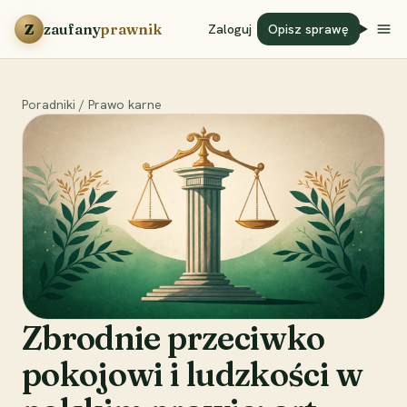
Przejdź do treści
Z
zaufany
prawnik
Zaloguj
Opisz sprawę
Poradniki
/
Prawo karne
Zbrodnie przeciwko
pokojowi i ludzkości w