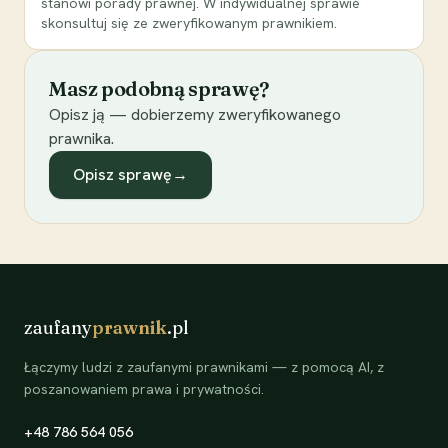
stanowi porady prawnej. W indywidualnej sprawie
skonsultuj się ze zweryfikowanym prawnikiem.
Masz podobną sprawę?
Opisz ją — dobierzemy zweryfikowanego
prawnika.
Opisz sprawę
→
zaufany
prawnik
.pl
Łączymy ludzi z zaufanymi prawnikami — z pomocą AI, z
poszanowaniem prawa i prywatności.
+48 786 564 056