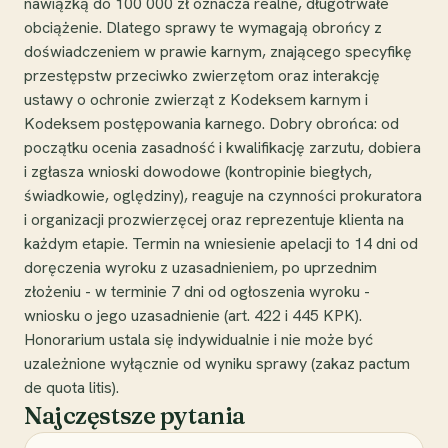
nawiązką do 100 000 zł oznacza realne, długotrwałe
obciążenie. Dlatego sprawy te wymagają obrońcy z
doświadczeniem w prawie karnym, znającego specyfikę
przestępstw przeciwko zwierzętom oraz interakcję
ustawy o ochronie zwierząt z Kodeksem karnym i
Kodeksem postępowania karnego. Dobry obrońca: od
początku ocenia zasadność i kwalifikację zarzutu, dobiera
i zgłasza wnioski dowodowe (kontropinie biegłych,
świadkowie, oględziny), reaguje na czynności prokuratora
i organizacji prozwierzęcej oraz reprezentuje klienta na
każdym etapie. Termin na wniesienie apelacji to 14 dni od
doręczenia wyroku z uzasadnieniem, po uprzednim
złożeniu - w terminie 7 dni od ogłoszenia wyroku -
wniosku o jego uzasadnienie (art. 422 i 445 KPK).
Honorarium ustala się indywidualnie i nie może być
uzależnione wyłącznie od wyniku sprawy (zakaz pactum
de quota litis).
Najczęstsze pytania