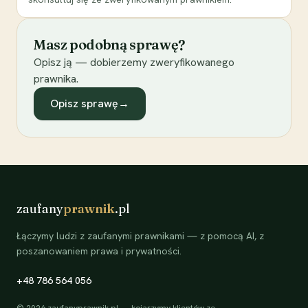
Masz podobną sprawę?
Opisz ją — dobierzemy zweryfikowanego
prawnika.
Opisz sprawę
→
zaufany
prawnik
.pl
Łączymy ludzi z zaufanymi prawnikami — z pomocą AI, z
poszanowaniem prawa i prywatności.
+48 786 564 056
©
2026
zaufanyprawnik.pl — kojarzymy klientów ze