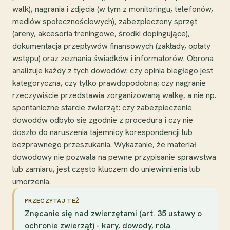
walk), nagrania i zdjęcia (w tym z monitoringu, telefonów,
mediów społecznościowych), zabezpieczony sprzęt
(areny, akcesoria treningowe, środki dopingujące),
dokumentacja przepływów finansowych (zakłady, opłaty
wstępu) oraz zeznania świadków i informatorów. Obrona
analizuje każdy z tych dowodów: czy opinia biegłego jest
kategoryczna, czy tylko prawdopodobna; czy nagranie
rzeczywiście przedstawia zorganizowaną walkę, a nie np.
spontaniczne starcie zwierząt; czy zabezpieczenie
dowodów odbyło się zgodnie z procedurą i czy nie
doszło do naruszenia tajemnicy korespondencji lub
bezprawnego przeszukania. Wykazanie, że materiał
dowodowy nie pozwala na pewne przypisanie sprawstwa
lub zamiaru, jest często kluczem do uniewinnienia lub
umorzenia.
PRZECZYTAJ TEŻ
Znęcanie się nad zwierzętami (art. 35 ustawy o
ochronie zwierząt) - kary, dowody, rola