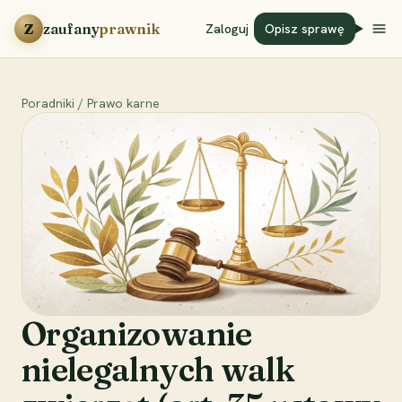
Przejdź do treści
Z
zaufany
prawnik
Zaloguj
Opisz sprawę
Poradniki
/
Prawo karne
Organizowanie
nielegalnych walk