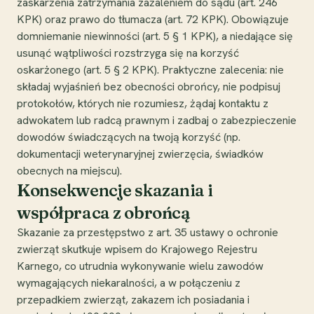
zaskarżenia zatrzymania zażaleniem do sądu (art. 246
KPK) oraz prawo do tłumacza (art. 72 KPK). Obowiązuje
domniemanie niewinności (art. 5 § 1 KPK), a niedające się
usunąć wątpliwości rozstrzyga się na korzyść
oskarżonego (art. 5 § 2 KPK). Praktyczne zalecenia: nie
składaj wyjaśnień bez obecności obrońcy, nie podpisuj
protokołów, których nie rozumiesz, żądaj kontaktu z
adwokatem lub radcą prawnym i zadbaj o zabezpieczenie
dowodów świadczących na twoją korzyść (np.
dokumentacji weterynaryjnej zwierzęcia, świadków
obecnych na miejscu).
Konsekwencje skazania i
współpraca z obrońcą
Skazanie za przestępstwo z art. 35 ustawy o ochronie
zwierząt skutkuje wpisem do Krajowego Rejestru
Karnego, co utrudnia wykonywanie wielu zawodów
wymagających niekaralności, a w połączeniu z
przepadkiem zwierząt, zakazem ich posiadania i