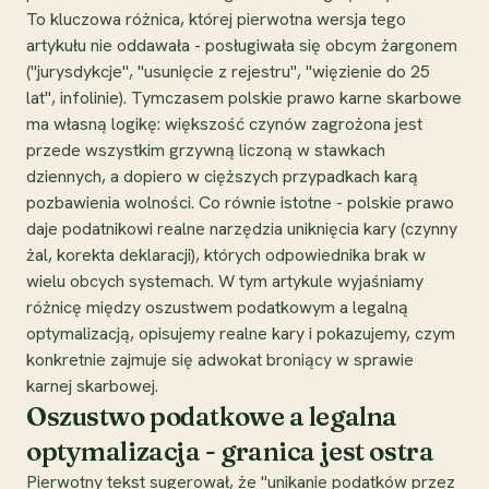
To kluczowa różnica, której pierwotna wersja tego
artykułu nie oddawała - posługiwała się obcym żargonem
("jurysdykcje", "usunięcie z rejestru", "więzienie do 25
lat", infolinie). Tymczasem polskie prawo karne skarbowe
ma własną logikę: większość czynów zagrożona jest
przede wszystkim grzywną liczoną w stawkach
dziennych, a dopiero w cięższych przypadkach karą
pozbawienia wolności. Co równie istotne - polskie prawo
daje podatnikowi realne narzędzia uniknięcia kary (czynny
żal, korekta deklaracji), których odpowiednika brak w
wielu obcych systemach. W tym artykule wyjaśniamy
różnicę między oszustwem podatkowym a legalną
optymalizacją, opisujemy realne kary i pokazujemy, czym
konkretnie zajmuje się adwokat broniący w sprawie
karnej skarbowej.
Oszustwo podatkowe a legalna
optymalizacja - granica jest ostra
Pierwotny tekst sugerował, że "unikanie podatków przez