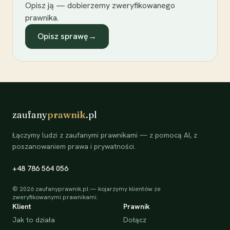
Opisz ją — dobierzemy zweryfikowanego
prawnika.
Opisz sprawę
→
zaufany
prawnik
.pl
Łączymy ludzi z zaufanymi prawnikami — z pomocą AI, z
poszanowaniem prawa i prywatności.
+48 786 564 056
©
2026
zaufanyprawnik.pl — kojarzymy klientów ze
zweryfikowanymi prawnikami.
Klient
Prawnik
Jak to działa
Dołącz