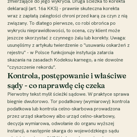
zmierzające do jego wykrycia. Druga ścieżka to korekta
deklaracji (art. 16a KKS) - prawnie skuteczna korekta
wraz z zapłatą zaległości chroni przed karą za czyn z nią
związany. To dlatego pierwsze, co robi obrońca po
wykryciu nieprawidłowości, to ocena, czy klient może
jeszcze skorzystać z czynnego żalu lub korekty. Uwaga:
usunęliśmy z artykułu twierdzenie o "usuwaniu oskarżeń z
rejestru" - w Polsce funkcjonuje instytucja zatarcia
skazania na zasadach Kodeksu karnego, a nie dowolne
"czyszczenie rekordu".
Kontrola, postępowanie i właściwe
sądy - co naprawdę cię czeka
Pierwotny tekst mylił ścieżki sądowe. W praktyce sprawa
biegnie dwutorowo. Tor podatkowy (wymiarowy): kontrola
podatkowa lub kontrola celno-skarbowa prowadzona
przez urząd skarbowy albo urząd celno-skarbowy,
decyzja wymiarowa, odwołanie do organu wyższej
instancji, a następnie skarga do wojewódzkiego sądu