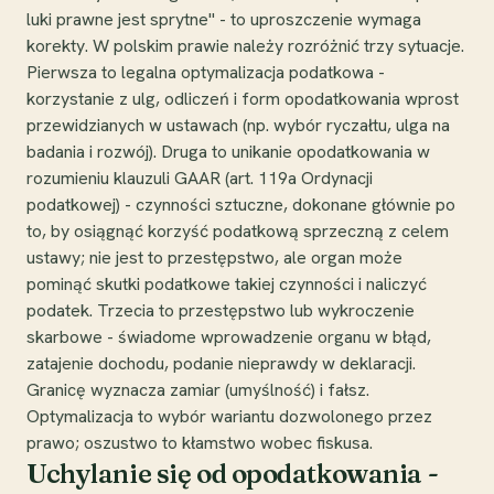
luki prawne jest sprytne" - to uproszczenie wymaga
korekty. W polskim prawie należy rozróżnić trzy sytuacje.
Pierwsza to legalna optymalizacja podatkowa -
korzystanie z ulg, odliczeń i form opodatkowania wprost
przewidzianych w ustawach (np. wybór ryczałtu, ulga na
badania i rozwój). Druga to unikanie opodatkowania w
rozumieniu klauzuli GAAR (art. 119a Ordynacji
podatkowej) - czynności sztuczne, dokonane głównie po
to, by osiągnąć korzyść podatkową sprzeczną z celem
ustawy; nie jest to przestępstwo, ale organ może
pominąć skutki podatkowe takiej czynności i naliczyć
podatek. Trzecia to przestępstwo lub wykroczenie
skarbowe - świadome wprowadzenie organu w błąd,
zatajenie dochodu, podanie nieprawdy w deklaracji.
Granicę wyznacza zamiar (umyślność) i fałsz.
Optymalizacja to wybór wariantu dozwolonego przez
prawo; oszustwo to kłamstwo wobec fiskusa.
Uchylanie się od opodatkowania -