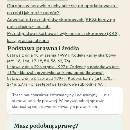
Obrońca w sprawie o uchylanie się od opodatkowania -
co robi i jak może pomóc?
Adwokat od przestępstw skarbowych (KKS): kiedy go
potrzebujesz i co robi
Przestępstwa skarbowe i wykroczenia skarbowe (KKS):
kary, granica, obrona
Podstawa prawna i źródła
Ustawa z dnia 10 września 1999 r. Kodeks karny skarbowy
(art. 16, 16a, 17-18, 54, 56, 62, 76)
Ustawa z dnia 29 sierpnia 1997 r. Ordynacja podatkowa (art.
119a - klauzula przeciwko unikaniu opodatkowania)
Ustawa z dnia 6 czerwca 1997 r. Kodeks karny (art. 270a,
271a, 277a - przestępstwa fakturowe i zbrodnia VAT)
Treść ma charakter informacyjny i edukacyjny — nie
stanowi porady prawnej. W indywidualnej sprawie
skonsultuj się ze zweryfikowanym prawnikiem.
Masz podobną sprawę?