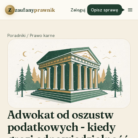
Przejdź do treści
Z
zaufany
prawnik
Zaloguj
Opisz sprawę
Poradniki
/
Prawo karne
Adwokat od oszustw
podatkowych - kiedy