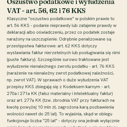
Oszustwo podatkowe i wyłudzenia
VAT - art. 56, 62 i 76 KKS
Klasyczne "oszustwo podatkowe" w polskim prawie to
art. 56 KKS - podanie nieprawdy lub zatajenie prawdy w
deklaracji albo oświadczeniu, przez co podatek zostaje
narażony na uszczuplenie. Odrębnie penalizowane są
przestępstwa fakturowe: art. 62 KKS dotyczy
wystawiania faktur nierzetelnych lub posługiwania się nimi
(puste faktury). Szczególnie surowo traktowane jest
wyłudzenie nienależnego zwrotu podatku - art. 76 KKS
(narażenie na nienależny zwrot podatkowej należności,
np. zwrot VAT). W sprawach o duże wyłudzenia VAT
przepisy KKS zbiegają się z Kodeksem karnym - art.
270a i 271a KK (fałsz materialny i intelektualny faktur)
oraz art. 277a KK (tzw. zbrodnia VAT przy fakturach na
kwotę powyżej 10 mln zł, zagrożona karą pozbawienia
wolności nawet do 25 lat). To wyjaśnia, skąd w obiegu
funkcjonuje liczba "25 lat" - dotyczy ona jednak wyłącznie