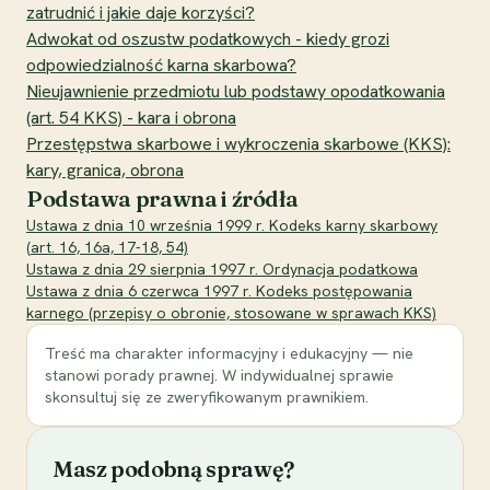
zatrudnić i jakie daje korzyści?
Adwokat od oszustw podatkowych - kiedy grozi
odpowiedzialność karna skarbowa?
Nieujawnienie przedmiotu lub podstawy opodatkowania
(art. 54 KKS) - kara i obrona
Przestępstwa skarbowe i wykroczenia skarbowe (KKS):
kary, granica, obrona
Podstawa prawna i źródła
Ustawa z dnia 10 września 1999 r. Kodeks karny skarbowy
(art. 16, 16a, 17-18, 54)
Ustawa z dnia 29 sierpnia 1997 r. Ordynacja podatkowa
Ustawa z dnia 6 czerwca 1997 r. Kodeks postępowania
karnego (przepisy o obronie, stosowane w sprawach KKS)
Treść ma charakter informacyjny i edukacyjny — nie
stanowi porady prawnej. W indywidualnej sprawie
skonsultuj się ze zweryfikowanym prawnikiem.
Masz podobną sprawę?