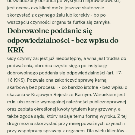
doświadczony obrońca po wykryciu nieprawidłowości,
jest ocena, czy klient może jeszcze skutecznie
skorzystać z czynnego żalu lub korekty - bo po
wszczęciu czynności organu ta furtka się zamyka.
Dobrowolne poddanie się
odpowiedzialności - bez wpisu do
KRK
Gdy czynny żal jest już niedostępny, a wina jest trudna do
podważenia, obrońca często sięga po instytucję
dobrowolnego poddania się odpowiedzialności (art. 17-
18 KKS). Pozwala ona zakończyć sprawę karną
skarbową bez procesu i - co bardzo istotne - bez wpisu o
skazaniu w Krajowym Rejestrze Karnym. Warunkiem jest
m.in. uiszczenie wymagalnej należności publicznoprawnej
oraz zapłata określonej kwoty tytułem kary grzywny, a
także zgoda sądu, który nadaje temu formę wyroku. Z tej
drogi można skorzystać przy mniej poważnych czynach i
przy współpracy sprawcy z organem. Dla wielu klientów -