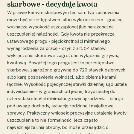
skarbowe - decyduje kwota
W prawie karnym skarbowym ten sam typ zachowania
może być przestępstwem albo wykroczeniem - granicę
wyznacza wysokość uszczuplonej (lub narażonej na
uszczuplenie) należności. Gdy kwota nie przekracza
ustawowego progu - pięciokrotności minimalnego
wynagrodzenia za pracę - czyn z art. 54 stanowi
wykroczenie skarbowe zagrożone wyłącznie grzywną
kwotową. Powyżej tego progu jest to przestępstwo
skarbowe, zagrożone grzywną do 720 stawek dziennych
albo karą pozbawienia wolności, albo obiema karami
łącznie. Wysokość pojedynczej stawki dziennej sąd ustala
indywidualnie - w granicach od jednej trzydziestej do
czterystakrotności minimalnego wynagrodzenia - biorąc
pod uwagę dochody, sytuację rodzinną i majątkową
sprawcy. Praktyczny wniosek: precyzyjne ustalenie kwoty
uszczuplenia to nie formalność, lecz często
najważniejsza linia obrony, bo może przesądzić o