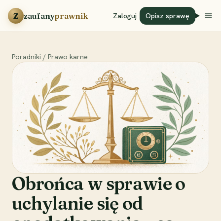
Przejdź do treści
Z
zaufany
prawnik
Zaloguj
Opisz sprawę
Poradniki
/
Prawo karne
Obrońca w sprawie o
uchylanie się od