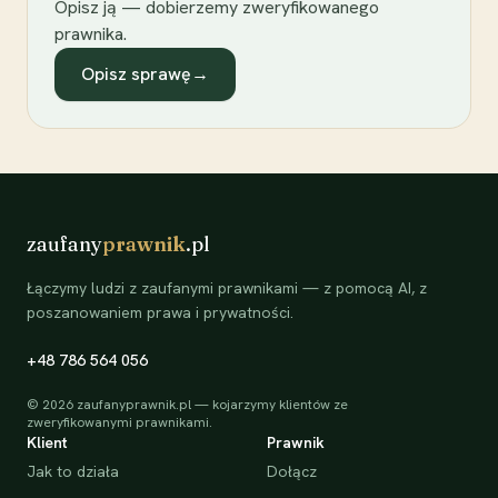
Opisz ją — dobierzemy zweryfikowanego
prawnika.
Opisz sprawę
→
zaufany
prawnik
.pl
Łączymy ludzi z zaufanymi prawnikami — z pomocą AI, z
poszanowaniem prawa i prywatności.
+48 786 564 056
©
2026
zaufanyprawnik.pl — kojarzymy klientów ze
zweryfikowanymi prawnikami.
Klient
Prawnik
Jak to działa
Dołącz