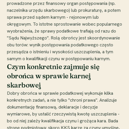
prowadzone przez finansowy organ postępowania (np.
naczelnika urzędu skarbowego) lub prokuraturę, a potem
sprawa przed sądem karnym - rejonowym lub
okręgowym. To istotne sprostowanie wobec popularnego
wyobrażenia, że sprawy podatkowe trafiają od razu do
"Sądu Najwyższego". Rolą obrońcy jest skoordynowanie
obu torów: wynik postępowania podatkowego często
przesądza o istnieniu i wysokości uszczuplenia, a tym
samym o kwalifikacji czynu w postępowaniu karnym.
Czym konkretnie zajmuje się
obrońca w sprawie karnej
skarbowej
Dobry obrońca w sprawie podatkowej wykonuje kilka
konkretnych zadań, a nie tylko "chroni prawa". Analizuje
dokumentację finansową, deklaracje i decyzje
wymiarowe, by ustalić rzeczywistą kwotę uszczuplenia -
bo od niej zależy kwalifikacja czynu i grożąca kara. Bada
stronę podmiotową: skoro KKS karze za czyny umyślne,