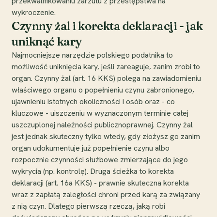
przekwalifikowaniu zarzutu z przestępstwa na
wykroczenie.
Czynny żal i korekta deklaracji - jak
uniknąć kary
Najmocniejsze narzędzie polskiego podatnika to
możliwość uniknięcia kary, jeśli zareaguje, zanim zrobi to
organ. Czynny żal (art. 16 KKS) polega na zawiadomieniu
właściwego organu o popełnieniu czynu zabronionego,
ujawnieniu istotnych okoliczności i osób oraz - co
kluczowe - uiszczeniu w wyznaczonym terminie całej
uszczuplonej należności publicznoprawnej. Czynny żal
jest jednak skuteczny tylko wtedy, gdy złożysz go zanim
organ udokumentuje już popełnienie czynu albo
rozpocznie czynności służbowe zmierzające do jego
wykrycia (np. kontrolę). Druga ścieżka to korekta
deklaracji (art. 16a KKS) - prawnie skuteczna korekta
wraz z zapłatą zaległości chroni przed karą za związany
z nią czyn. Dlatego pierwszą rzeczą, jaką robi