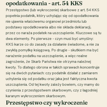
opodatkowania - art. 54 KKS
Przestępstwo (lub wykroczenie) skarbowe z art. 54 KKS
popełnia podatnik, który uchylając się od opodatkowania
nie ujawnia właściwemu organowi przedmiotu lub
podstawy opodatkowania albo nie składa deklaracji,
przez co naraża podatek na uszczuplenie. Kluczowe są tu
dwa elementy. Po pierwsze - czyn musi być umyślny:
KKS karze co do zasady za działanie świadome, a nie za
zwykłą pomyłkę księgową. Po drugie - skutkiem ma być
narażenie podatku na uszczuplenie, a więc realne
zagrożenie, że Skarb Państwa nie otrzyma należnej
kwoty. To dlatego obrona w takich sprawach koncentruje
się na dwóch pytaniach: czy podatnik działał z zamiarem
uchylenia się od podatku oraz jaka jest faktyczna kwota
uszczuplenia. Od tej kwoty zależy bowiem, czy mamy do
czynienia z przestępstwem skarbowym, czy z łagodniej
karanym wykroczeniem skarbowym.
Przestępstwo czy wykroczenie