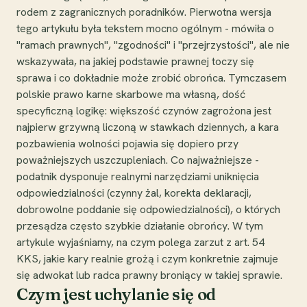
rodem z zagranicznych poradników. Pierwotna wersja
tego artykułu była tekstem mocno ogólnym - mówiła o
"ramach prawnych", "zgodności" i "przejrzystości", ale nie
wskazywała, na jakiej podstawie prawnej toczy się
sprawa i co dokładnie może zrobić obrońca. Tymczasem
polskie prawo karne skarbowe ma własną, dość
specyficzną logikę: większość czynów zagrożona jest
najpierw grzywną liczoną w stawkach dziennych, a kara
pozbawienia wolności pojawia się dopiero przy
poważniejszych uszczupleniach. Co najważniejsze -
podatnik dysponuje realnymi narzędziami uniknięcia
odpowiedzialności (czynny żal, korekta deklaracji,
dobrowolne poddanie się odpowiedzialności), o których
przesądza często szybkie działanie obrońcy. W tym
artykule wyjaśniamy, na czym polega zarzut z art. 54
KKS, jakie kary realnie grożą i czym konkretnie zajmuje
się adwokat lub radca prawny broniący w takiej sprawie.
Czym jest uchylanie się od